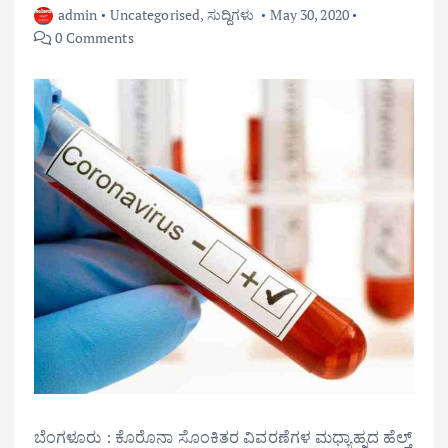
admin
Uncategorised
,
ಸುದ್ದಿಗಳು
May 30, 2020
0 Comments
ಬೆಂಗಳೂರು : ಕೊರೊನಾ ಸೊಂಕಿತರ ವಿವರಣೆಗಳ ಮಧ್ಯಾಹ್ನದ ಹೆಲ್ತ್