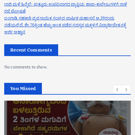
ಭಾರಿ ಮಳೆ ಹಿನ್ನೆಲೆ: ಪುತ್ತೂರು ಉಪವಿಭಾಗದ ವ್ಯಾಪ್ತಿಯ ಶಾಲಾ-ಕಾಲೇಜುಗಳಿಗೆ ನಾಳೆ
ರಜೆ ಘೋಷಣೆ
ಬಂಗಾಡಿ ಸಹಕಾರಿ ವ್ಯವಸಾಯಿಕ ಸಂಘದ ವಾರ್ಷಿಕ ಮಹಾಸಭೆ ಆ.29ರಂದು
ನಡೆಯಲಿದೆ. ಶೇ.70ಕ್ಕಿಂತ ಹೆಚ್ಚು ಅಂಕ ಪಡೆದ ಸದಸ್ಯರ ಮಕ್ಕಳಿಗೆ ವಿದ್ಯಾರ್ಥಿವೇತನಕ್ಕೆ
ಅರ್ಜಿ ಆಹ್ವಾನ
Recent Comments
No comments to show.
You Missed