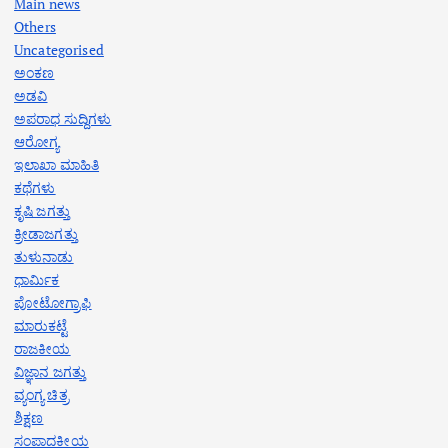
Main news
Others
Uncategorised
ಅಂಕಣ
ಅಡವಿ
ಅಪರಾಧ ಸುದ್ದಿಗಳು
ಆರೋಗ್ಯ
ಇಲಾಖಾ ಮಾಹಿತಿ
ಕಥೆಗಳು
ಕೃಷಿ ಜಗತ್ತು
ಕ್ರೀಡಾಜಗತ್ತು
ತುಳುನಾಡು
ಧಾರ್ಮಿಕ
ಪೋಟೋಗ್ರಾಫಿ
ಮಾರುಕಟ್ಟೆ
ರಾಜಕೀಯ
ವಿಜ್ಞಾನ ಜಗತ್ತು
ವ್ಯಂಗ್ಯ ಚಿತ್ರ
ಶಿಕ್ಷಣ
ಸಂಪಾದಕೀಯ