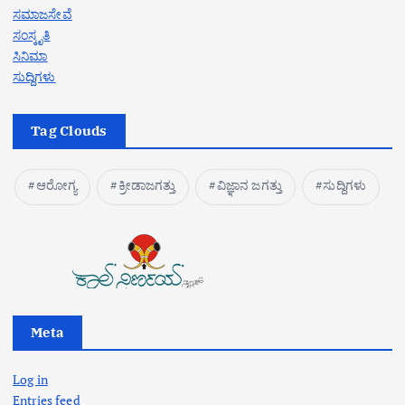
ಸಮಾಜಸೇವೆ
ಸಂಸ್ಕೃತಿ
ಸಿನಿಮಾ
ಸುದ್ದಿಗಳು
Tag Clouds
ಆರೋಗ್ಯ
ಕ್ರೀಡಾಜಗತ್ತು
ವಿಜ್ಞಾನ ಜಗತ್ತು
ಸುದ್ದಿಗಳು
Meta
Log in
Entries feed