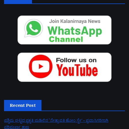
Recent Post
ಪಶ್ಚಿಮ ಘಟ್ಟದ ಪ್ರಕೃತಿ ಮಡಿಲಿನ ‘ನೇತ್ರಾವತಿ ಹೋಂ ಸ್ಟೇ’ – ಪ್ರವಾಸಿಗರಿಗಾಗಿ
ಪರಿಪೂರ್ಣ ತಾಣ