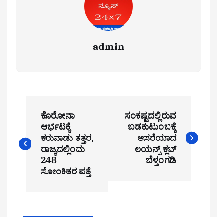
admin
P
ಕೊರೋನಾ
ಸಂಕಷ್ಟದಲ್ಲಿರುವ
o
ಆರ್ಭಟಕ್ಕೆ
ಬಡಕುಟುಂಬಕ್ಕೆ
ಕರುನಾಡು ತತ್ತರ,
ಆಸರೆಯಾದ
s
ರಾಜ್ಯದಲ್ಲಿಂದು
ಲಯನ್ಸ್ ಕ್ಲಬ್
t
248
ಬೆಳ್ತಂಗಡಿ
ಸೋಂಕಿತರ ಪತ್ತೆ
n
a