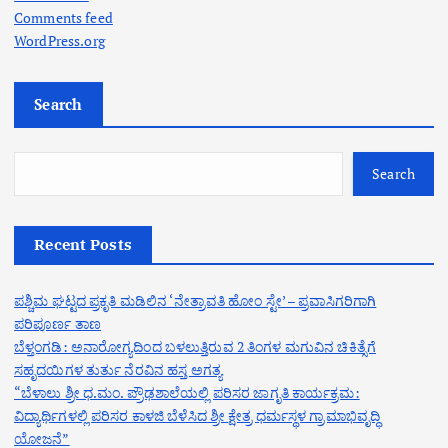
Comments feed
WordPress.org
Search
Search
Recent Posts
ಪಶ್ಚಿಮ ಘಟ್ಟದ ಪ್ರಕೃತಿ ಮಡಿಲಿನ ‘ನೇತ್ರಾವತಿ ಹೋಂ ಸ್ಟೇ’ – ಪ್ರವಾಸಿಗರಿಗಾಗಿ
ಪರಿಪೂರ್ಣ ತಾಣ
ಬೆಳ್ತಂಗಡಿ: ಅನಾರೋಗ್ಯದಿಂದ ಬಳಲುತ್ತಿರುವ 2 ತಿಂಗಳ ಮಗುವಿನ ಚಿಕಿತ್ಸೆಗೆ
ಸಹೃದಯಿಗಳ ತುರ್ತು ನೆರವಿನ ಹಸ್ತ ಅಗತ್ಯ
“ಬೆಳಾಲು ಶ್ರೀ ಧ.ಮಂ. ಪ್ರೌಢಶಾಲೆಯಲ್ಲಿ ಪರಿಸರ ಜಾಗೃತಿ ಕಾರ್ಯಕ್ರಮ:
ವಿದ್ಯಾರ್ಥಿಗಳಲ್ಲಿ ಪರಿಸರ ಕಾಳಜಿ ಬೆಳೆಸಿದ ಶ್ರೀ ಕ್ಷೇತ್ರ ಧರ್ಮಸ್ಥಳ ಗ್ರಾಮಾಭಿವೃದ್ಧಿ
ಯೋಜನೆ”