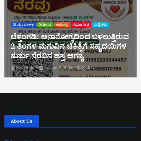
Main news
Others
ಆರೋಗ್ಯ
ಸಮಾಜಸೇವೆ
ಸುದ್ದಿಗಳು
ಬೆಳ್ತಂಗಡಿ: ಅನಾರೋಗ್ಯದಿಂದ ಬಳಲುತ್ತಿರುವ
2 ತಿಂಗಳ ಮಗುವಿನ ಚಿಕಿತ್ಸೆಗೆ ಸಹೃದಯಿಗಳ
ತುರ್ತು ನೆರವಿನ ಹಸ್ತ ಅಗತ್ಯ
By
admin
August 8, 2026
8 views
About Us