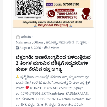
admin
Main news
,
Others
,
ಆರೋಗ್ಯ
,
ಸಮಾಜಸೇವೆ
,
ಸುದ್ದಿಗಳು
August 8, 2026
8 views
ಬೆಳ್ತಂಗಡಿ: ಅನಾರೋಗ್ಯದಿಂದ ಬಳಲುತ್ತಿರುವ
2 ತಿಂಗಳ ಮಗುವಿನ ಚಿಕಿತ್ಸೆಗೆ ಸಹೃದಯಿಗಳ
ತುರ್ತು ನೆರವಿನ ಹಸ್ತ ಅಗತ್ಯ
ಪುಟ್ಟ ಶಿವಾನಿಯ ಚಿಕಿತ್ಸೆಗೆ ನೆರವಾಗಿ ನಿಮ್ಮ ಸಣ್ಣ ಸಹಾಯವೂ
ಒಂದು ಜೀವ ಉಳಿಸಬಹುದು. “ಸಹಾಯಹಸ್ತ ನೀಡಲು ಇಲ್ಲಿ ಕ್ಲಿಕ್
ಮಾಡಿ”
DONATE NOW SHIVANI upi://pay?
pa=107044785044457@cnrb&pn=PADMARAJA&
mc=5198&tr=1234567887654321&am=0&mam=0&
cu=INR ಬೆಳ್ತಂಗಡಿ, ಆ. 9: ಬೆಳ್ತಂಗಡಿ ತಾಲೂಕಿನ ನೆರಿಯ