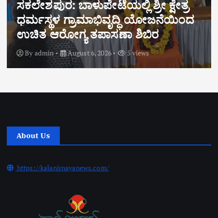
ಬೆಸ್ಟ್ ಎಂಎಲ್ಎ ಪ್ರಶಸ್ತಿ ಪುರಸ್ಕೃತ ಶಾಸಕ
ಹರೀಶ್ ಪೂಂಜರಿಗೆ ಬಿಜೆಪಿ
ಮೋರ್ಚಾಗಳಿಂದ ಅಭಿನಂದನೆ
By
admin
August 6, 2026
7 views
About Us
https://kalanirnayanews.com/