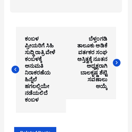
P
ಕಂಬಳ
ಬೆಳ್ತಂಗಡಿ
o
ಪ್ರೀಯರಿಗೆ ಸಿಹಿ
ತಾಲೂಕು ಅಡಿಕೆ
ಸುದ್ಧಿ ರಾತ್ರಿ ವೇಳೆ
ವರ್ತಕರ ಸಂಘ
s
ಕಂಬಳಕ್ಕೆ
ಅಸ್ತಿತ್ವಕ್ಕೆ ನೂತನ
t
ಅನುಮತಿ
ಅಧ್ಯಕ್ಷರಾಗಿ
ನಿರಾಕರಣೆಯ
ಬಾಲಕೃಷ್ಣ ಶೆಟ್ಟಿ
n
ಹಿನ್ನೆಲೆ
ಸವಣಾಲು
ಹಗಲಲ್ಲಿಯೇ
ಆಯ್ಕೆ
a
ನಡೆಯಲಿದೆ
ಕಂಬಳ
v
i
g