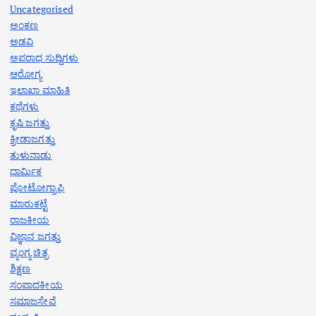
Uncategorised
ಅಂಕಣ
ಅಡವಿ
ಅಪರಾಧ ಸುದ್ದಿಗಳು
ಆರೋಗ್ಯ
ಇಲಾಖಾ ಮಾಹಿತಿ
ಕಥೆಗಳು
ಕೃಷಿ ಜಗತ್ತು
ಕ್ರೀಡಾಜಗತ್ತು
ತುಳುನಾಡು
ಧಾರ್ಮಿಕ
ಪೋಟೋಗ್ರಾಫಿ
ಮಾರುಕಟ್ಟೆ
ರಾಜಕೀಯ
ವಿಜ್ಞಾನ ಜಗತ್ತು
ವ್ಯಂಗ್ಯ ಚಿತ್ರ
ಶಿಕ್ಷಣ
ಸಂಪಾದಕೀಯ
ಸಮಾಜಸೇವೆ