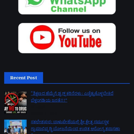
Recent Post
“ಶಿಕ್ಷಣದ ಹೆಮ್ಮೆಗೆ ಡ್ರಗ್ಸ್ ಕರಿನೆರಳು: ಎಚ್ಚೆತ್ತುಕೊಳ್ಳಬೇಕಿದೆ
ಬೆಳ್ತಂಗಡಿಯ ಜನತೆ!!!”
by admin
August 6, 2026
ಸಕಲೇಶಪುರ: ಬಾಳುಪೇಟೆಯಲ್ಲಿ ಶ್ರೀ ಕ್ಷೇತ್ರ ಧರ್ಮಸ್ಥಳ
ಗ್ರಾಮಾಭಿವೃದ್ಧಿ ಯೋಜನೆಯಿಂದ ಉಚಿತ ಆರೋಗ್ಯ ತಪಾಸಣಾ