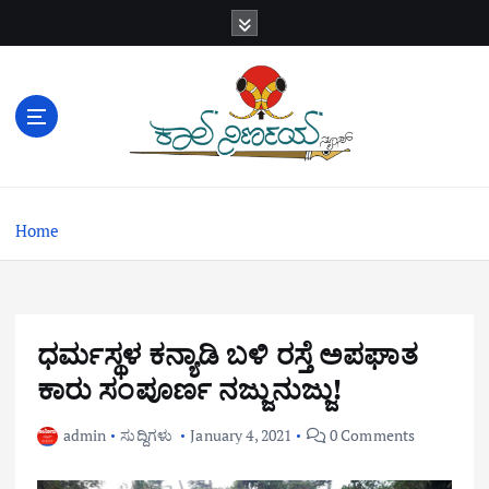
S
k
i
p
t
o
c
o
n
Home
t
e
n
t
ಧರ್ಮಸ್ಥಳ ಕನ್ಯಾಡಿ ಬಳಿ ರಸ್ತೆ ಅಪಘಾತ
ಕಾರು ಸಂಪೂರ್ಣ ನಜ್ಜುನುಜ್ಜು!
admin
ಸುದ್ದಿಗಳು
January 4, 2021
0 Comments