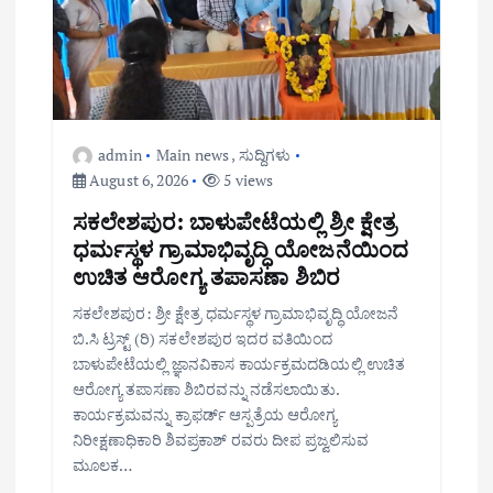
admin
Main news
,
ಸುದ್ದಿಗಳು
August 6, 2026
5 views
ಸಕಲೇಶಪುರ: ಬಾಳುಪೇಟೆಯಲ್ಲಿ ಶ್ರೀ ಕ್ಷೇತ್ರ
ಧರ್ಮಸ್ಥಳ ಗ್ರಾಮಾಭಿವೃದ್ಧಿ ಯೋಜನೆಯಿಂದ
ಉಚಿತ ಆರೋಗ್ಯ ತಪಾಸಣಾ ಶಿಬಿರ
ಸಕಲೇಶಪುರ: ಶ್ರೀ ಕ್ಷೇತ್ರ ಧರ್ಮಸ್ಥಳ ಗ್ರಾಮಾಭಿವೃದ್ಧಿ ಯೋಜನೆ
ಬಿ.ಸಿ ಟ್ರಸ್ಟ್ (ರಿ) ಸಕಲೇಶಪುರ ಇದರ ವತಿಯಿಂದ
ಬಾಳುಪೇಟೆಯಲ್ಲಿ ಜ್ಞಾನವಿಕಾಸ ಕಾರ್ಯಕ್ರಮದಡಿಯಲ್ಲಿ ಉಚಿತ
ಆರೋಗ್ಯ ತಪಾಸಣಾ ಶಿಬಿರವನ್ನು ನಡೆಸಲಾಯಿತು.
ಕಾರ್ಯಕ್ರಮವನ್ನು ಕ್ರಾಫರ್ಡ್ ಆಸ್ಪತ್ರೆಯ ಆರೋಗ್ಯ
ನಿರೀಕ್ಷಣಾಧಿಕಾರಿ ಶಿವಪ್ರಕಾಶ್ ರವರು ದೀಪ ಪ್ರಜ್ವಲಿಸುವ
ಮೂಲಕ…