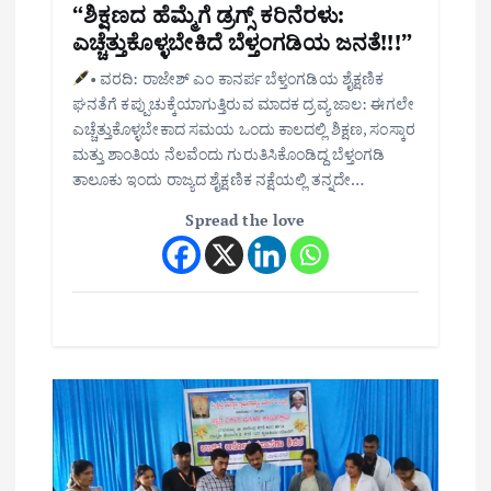
“ಶಿಕ್ಷಣದ ಹೆಮ್ಮೆಗೆ ಡ್ರಗ್ಸ್ ಕರಿನೆರಳು:
ಎಚ್ಚೆತ್ತುಕೊಳ್ಳಬೇಕಿದೆ ಬೆಳ್ತಂಗಡಿಯ ಜನತೆ!!!”
• ವರದಿ: ರಾಜೇಶ್ ಎಂ ಕಾನರ್ಪ ಬೆಳ್ತಂಗಡಿಯ ಶೈಕ್ಷಣಿಕ
ಘನತೆಗೆ ಕಪ್ಪುಚುಕ್ಕೆಯಾಗುತ್ತಿರುವ ಮಾದಕ ದ್ರವ್ಯ ಜಾಲ: ಈಗಲೇ
ಎಚ್ಚೆತ್ತುಕೊಳ್ಳಬೇಕಾದ ಸಮಯ ಒಂದು ಕಾಲದಲ್ಲಿ ಶಿಕ್ಷಣ, ಸಂಸ್ಕಾರ
ಮತ್ತು ಶಾಂತಿಯ ನೆಲವೆಂದು ಗುರುತಿಸಿಕೊಂಡಿದ್ದ ಬೆಳ್ತಂಗಡಿ
ತಾಲೂಕು ಇಂದು ರಾಜ್ಯದ ಶೈಕ್ಷಣಿಕ ನಕ್ಷೆಯಲ್ಲಿ ತನ್ನದೇ…
Spread the love