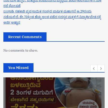
ಭಾರಿ ಮಳೆ ಹಿನ್ನೆಲೆ: ಪುತ್ತೂರು ಉಪವಿಭಾಗದ ವ್ಯಾಪ್ತಿಯ ಶಾಲಾ-ಕಾಲೇಜುಗಳಿಗೆ ನಾಳೆ
ರಜೆ ಘೋಷಣೆ
ಬಂಗಾಡಿ ಸಹಕಾರಿ ವ್ಯವಸಾಯಿಕ ಸಂಘದ ವಾರ್ಷಿಕ ಮಹಾಸಭೆ ಆ.29ರಂದು
ನಡೆಯಲಿದೆ. ಶೇ.70ಕ್ಕಿಂತ ಹೆಚ್ಚು ಅಂಕ ಪಡೆದ ಸದಸ್ಯರ ಮಕ್ಕಳಿಗೆ ವಿದ್ಯಾರ್ಥಿವೇತನಕ್ಕೆ
ಅರ್ಜಿ ಆಹ್ವಾನ
Recent Comments
No comments to show.
You Missed