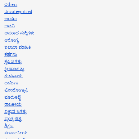
Others
Uncategorised
ಅಂಕಣ
ಅಡವಿ
ಅಪರಾಧ ಸುದ್ದಿಗಳು
ಆರೋಗ್ಯ
ಇಲಾಖಾ ಮಾಹಿತಿ
ಕಥೆಗಳು
ಕೃಷಿ ಜಗತ್ತು
ಕ್ರೀಡಾಜಗತ್ತು
ತುಳುನಾಡು
ಧಾರ್ಮಿಕ
ಪೋಟೋಗ್ರಾಫಿ
ಮಾರುಕಟ್ಟೆ
ರಾಜಕೀಯ
ವಿಜ್ಞಾನ ಜಗತ್ತು
ವ್ಯಂಗ್ಯ ಚಿತ್ರ
ಶಿಕ್ಷಣ
ಸಂಪಾದಕೀಯ