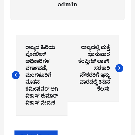
admin
P
ರಾಜ್ಯದ ಹಿರಿಯ
ರಾಜ್ಯದಲ್ಲಿ ಮತ್ತೆ
o
ಪೋಲೀಸ್
ಭಾನುವಾರ
ಅಧಿಕಾರಿಗಳ
ಕಂಪ್ಲೀಟ್ ಲಾಕ್!
s
ವರ್ಗಾವಣೆ,
ಸರಕಾರಿ
t
ಮಂಗಳೂರಿಗೆ
ನೌಕರರಿಗೆ ಇನ್ನು
ನೂತನ
ವಾರದಲ್ಲಿ 5ದಿನ
n
ಕಮೀಷನರ್ ಆಗಿ
ಕೆಲಸ!
ವಿಕಾಸ್ ಕುಮಾರ್
a
ವಿಕಾಸ್ ನೇಮಕ
v
i