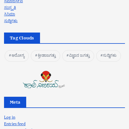
ಸಮಾಜಸೇವೆ
ಸಂಸ್ಕೃತಿ
ಸಿನಿಮಾ
ಸುದ್ದಿಗಳು
Tag Clouds
ಆರೋಗ್ಯ
ಕ್ರೀಡಾಜಗತ್ತು
ವಿಜ್ಞಾನ ಜಗತ್ತು
ಸುದ್ದಿಗಳು
Meta
Log in
Entries feed