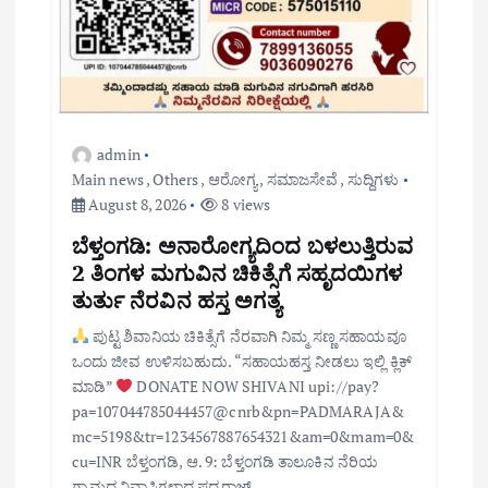
admin
Main news
,
Others
,
ಆರೋಗ್ಯ
,
ಸಮಾಜಸೇವೆ
,
ಸುದ್ದಿಗಳು
August 8, 2026
8 views
ಬೆಳ್ತಂಗಡಿ: ಅನಾರೋಗ್ಯದಿಂದ ಬಳಲುತ್ತಿರುವ
2 ತಿಂಗಳ ಮಗುವಿನ ಚಿಕಿತ್ಸೆಗೆ ಸಹೃದಯಿಗಳ
ತುರ್ತು ನೆರವಿನ ಹಸ್ತ ಅಗತ್ಯ
ಪುಟ್ಟ ಶಿವಾನಿಯ ಚಿಕಿತ್ಸೆಗೆ ನೆರವಾಗಿ ನಿಮ್ಮ ಸಣ್ಣ ಸಹಾಯವೂ
ಒಂದು ಜೀವ ಉಳಿಸಬಹುದು. “ಸಹಾಯಹಸ್ತ ನೀಡಲು ಇಲ್ಲಿ ಕ್ಲಿಕ್
ಮಾಡಿ”
DONATE NOW SHIVANI upi://pay?
pa=107044785044457@cnrb&pn=PADMARAJA&
mc=5198&tr=1234567887654321&am=0&mam=0&
cu=INR ಬೆಳ್ತಂಗಡಿ, ಆ. 9: ಬೆಳ್ತಂಗಡಿ ತಾಲೂಕಿನ ನೆರಿಯ
ಗ್ರಾಮದ ನಿವಾಸಿಗಳಾದ ಪದ್ಮರಾಜ್…