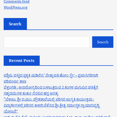
Comments feed
WordPress.org
Search
Search
Recent Posts
ಪಶ್ಚಿಮ ಘಟ್ಟದ ಪ್ರಕೃತಿ ಮಡಿಲಿನ ‘ನೇತ್ರಾವತಿ ಹೋಂ ಸ್ಟೇ’ – ಪ್ರವಾಸಿಗರಿಗಾಗಿ
ಪರಿಪೂರ್ಣ ತಾಣ
ಬೆಳ್ತಂಗಡಿ: ಅನಾರೋಗ್ಯದಿಂದ ಬಳಲುತ್ತಿರುವ 2 ತಿಂಗಳ ಮಗುವಿನ ಚಿಕಿತ್ಸೆಗೆ
ಸಹೃದಯಿಗಳ ತುರ್ತು ನೆರವಿನ ಹಸ್ತ ಅಗತ್ಯ
“ಬೆಳಾಲು ಶ್ರೀ ಧ.ಮಂ. ಪ್ರೌಢಶಾಲೆಯಲ್ಲಿ ಪರಿಸರ ಜಾಗೃತಿ ಕಾರ್ಯಕ್ರಮ:
ವಿದ್ಯಾರ್ಥಿಗಳಲ್ಲಿ ಪರಿಸರ ಕಾಳಜಿ ಬೆಳೆಸಿದ ಶ್ರೀ ಕ್ಷೇತ್ರ ಧರ್ಮಸ್ಥಳ ಗ್ರಾಮಾಭಿವೃದ್ಧಿ
ಯೋಜನೆ”