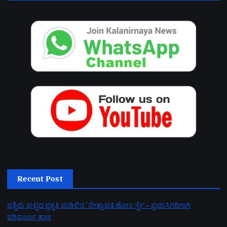
Recent Post
ಪಶ್ಚಿಮ ಘಟ್ಟದ ಪ್ರಕೃತಿ ಮಡಿಲಿನ ‘ನೇತ್ರಾವತಿ ಹೋಂ ಸ್ಟೇ’ – ಪ್ರವಾಸಿಗರಿಗಾಗಿ
ಪರಿಪೂರ್ಣ ತಾಣ