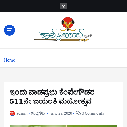
S
k
i
p
t
o
c
o
n
Home
t
e
n
t
ಇಂದು ನಾಡಪ್ರಭು ಕೆಂಪೇಗೌಡರ
511ನೇ ಜಯಂತಿ ಮಹೋತ್ಸವ
admin
ಸುದ್ದಿಗಳು
June 27, 2020
0 Comments