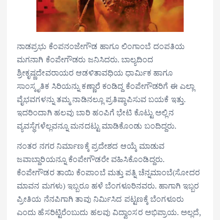
ನಾಡಪ್ರಭು ಕೆಂಪನಂಜೇಗೌಡ ಹಾಗೂ ಲಿಂಗಾಂಬೆ ದಂಪತಿಯ
ಮಗನಾಗಿ ಕೆಂಪೇಗೌಡರು ಜನಿಸಿದರು. ಬಾಲ್ಯದಿಂದ
ಶ್ರೀಕೃಷ್ಣದೇವರಾಯರ ಆಡಳಿತಾವಧಿಯ ಧಾರ್ಮಿಕ ಹಾಗೂ
ಸಾಂಸ್ಕೃತಿಕ ಸಿರಿಯನ್ನು ಕಣ್ಣಾರೆ ಕಂಡಿದ್ದ ಕೆಂಪೇಗೌಡರಿಗೆ ಈ ಎಲ್ಲಾ
ವೈಭವಗಳನ್ನು ತಮ್ಮ ನಾಡಿನಲ್ಲೂ ಪ್ರತಿಷ್ಠಾಪಿಸುವ ಬಯಕೆ ಇತ್ತು.
ಇದರಿಂದಾಗಿ ಹಲವು ಬಾರಿ ಹಂಪಿಗೆ ಭೇಟಿ ಕೊಟ್ಟು ಅಲ್ಲಿನ
ವ್ಯವಸ್ಥೆಗಳೆಲ್ಲವನ್ನೂ ಮನದಟ್ಟು ಮಾಡಿಕೊಂಡು ಬಂದಿದ್ದರು.
ನಂತರ ನಗರ ನಿರ್ಮಾಣಕ್ಕೆ ಪ್ರದೇಶದ ಆಯ್ಕೆ ಮಾಡುವ
ಜವಾಬ್ದಾರಿಯನ್ನೂ ಕೆಂಪೇಗೌಡರೇ ವಹಿಸಿಕೊಂಡಿದ್ದರು.
ಕೆಂಪೇಗೌಡರ ತಾಯಿ ಕೆಂಪಾಂಬೆ ಮತ್ತು ಪತ್ನಿ ಚೆನ್ನಮಾಂಬೆ(ಸೋದರ
ಮಾವನ ಮಗಳು) ಇಬ್ಬರೂ ಹಳೆ ಬೆಂಗಳೂರಿನವರು. ಹಾಗಾಗಿ ಇಬ್ಬರ
ಪ್ರೀತಿಯ ನೆನಪಿಗಾಗಿ ತಾವು ನಿರ್ಮಿಸಿದ ಪಟ್ಟಣಕ್ಕೆ ಬೆಂಗಳೂರು
ಎಂದು ಹೆಸರಿಟ್ಟಿರೆಂಬುದು ಹಲವು ವಿದ್ವಾಂಸರ ಅಭಿಪ್ರಾಯ. ಅಲ್ಲದೆ,