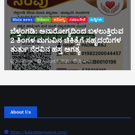
Main news
Others
ಆರೋಗ್ಯ
ಸಮಾಜಸೇವೆ
ಸುದ್ದಿಗಳು
ಬೆಳ್ತಂಗಡಿ: ಅನಾರೋಗ್ಯದಿಂದ ಬಳಲುತ್ತಿರುವ
2 ತಿಂಗಳ ಮಗುವಿನ ಚಿಕಿತ್ಸೆಗೆ ಸಹೃದಯಿಗಳ
ತುರ್ತು ನೆರವಿನ ಹಸ್ತ ಅಗತ್ಯ
By
admin
August 8, 2026
8 views
About Us
https://kalanirnayanews.com/