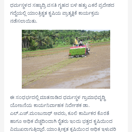
ಧರ್ಮಸ್ಥಳದ ಸಹ್ಯಾದ್ರಿ ವಸತಿ ಗೃಹದ ಬಳಿ ಹತ್ತು ಎಕರೆ ಪ್ರದೇಶದ
ಗದ್ದೆಯಲ್ಲಿ ಯಾಂತ್ರಿಕೃತ ಕೃಷಿಯ ಪ್ರಾತ್ಯಕ್ಷಿಕೆ ಕಾರ್ಯಕ್ರಮ
ನಡೆಸಲಾಯಿತು.
ಈ ಸಂಧರ್ಭದಲ್ಲಿ ಮಾತನಾಡಿದ ಧರ್ಮಸ್ಥಳ ಗ್ರಾಮಾಭಿವೃದ್ಧಿ
ಯೋಜನೆಯ ಕಾರ್ಯನಿರ್ವಾಹಕ ನಿರ್ದೇಶಕ ಡಾ.
ಎಲ್.ಎಚ್.ಮಂಜುನಾಥ್ ಅವರು, ಕೂಲಿ ಕಾರ್ಮಿಕರ ಕೊರತೆ
ಹಾಗೂ ಅಧಿಕ ವೆಚ್ಚದಿಂದಾಗಿ ರೈತರು ಇಂದು ಭತ್ತದ ಕೃಷಿಯಿಂದ
ವಿಮುಖರಾಗುತ್ತಿದ್ದಾರೆ. ಯಾಂತ್ರೀಕೃತ ಕೃಷಿಯಿಂದ ಅಧಿಕ ಇಳುವರಿ