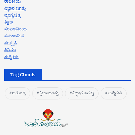
ರಾಜಕೀಯ
ವಿಜ್ಞಾನ ಜಗತ್ತು
ವ್ಯಂಗ್ಯ ಚಿತ್ರ
ಶಿಕ್ಷಣ
ಸಂಪಾದಕೀಯ
ಸಮಾಜಸೇವೆ
ಸಂಸ್ಕೃತಿ
ಸಿನಿಮಾ
ಸುದ್ದಿಗಳು
Tag Clouds
ಆರೋಗ್ಯ
ಕ್ರೀಡಾಜಗತ್ತು
ವಿಜ್ಞಾನ ಜಗತ್ತು
ಸುದ್ದಿಗಳು