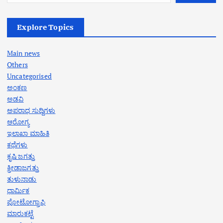
Explore Topics
Main news
Others
Uncategorised
ಅಂಕಣ
ಅಡವಿ
ಅಪರಾಧ ಸುದ್ದಿಗಳು
ಆರೋಗ್ಯ
ಇಲಾಖಾ ಮಾಹಿತಿ
ಕಥೆಗಳು
ಕೃಷಿ ಜಗತ್ತು
ಕ್ರೀಡಾಜಗತ್ತು
ತುಳುನಾಡು
ಧಾರ್ಮಿಕ
ಪೋಟೋಗ್ರಾಫಿ
ಮಾರುಕಟ್ಟೆ