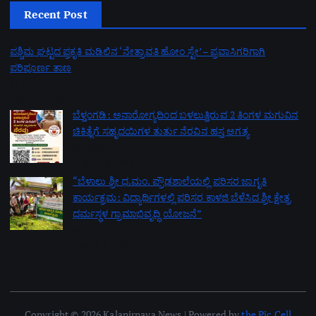
Recent Post
ಪಶ್ಚಿಮ ಘಟ್ಟದ ಪ್ರಕೃತಿ ಮಡಿಲಿನ ‘ನೇತ್ರಾವತಿ ಹೋಂ ಸ್ಟೇ’ – ಪ್ರವಾಸಿಗರಿಗಾಗಿ
ಪರಿಪೂರ್ಣ ತಾಣ
by admin
August 9, 2026
ಬೆಳ್ತಂಗಡಿ: ಅನಾರೋಗ್ಯದಿಂದ ಬಳಲುತ್ತಿರುವ 2 ತಿಂಗಳ ಮಗುವಿನ
ಚಿಕಿತ್ಸೆಗೆ ಸಹೃದಯಿಗಳ ತುರ್ತು ನೆರವಿನ ಹಸ್ತ ಅಗತ್ಯ
by admin
August 8, 2026
“ಬೆಳಾಲು ಶ್ರೀ ಧ.ಮಂ. ಪ್ರೌಢಶಾಲೆಯಲ್ಲಿ ಪರಿಸರ ಜಾಗೃತಿ
ಕಾರ್ಯಕ್ರಮ: ವಿದ್ಯಾರ್ಥಿಗಳಲ್ಲಿ ಪರಿಸರ ಕಾಳಜಿ ಬೆಳೆಸಿದ ಶ್ರೀ ಕ್ಷೇತ್ರ
ಧರ್ಮಸ್ಥಳ ಗ್ರಾಮಾಭಿವೃದ್ಧಿ ಯೋಜನೆ”
by admin
August 8, 2026
Copyright © 2026 Kalanirnaya News | Powered by
the Pic Cell