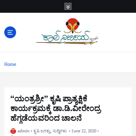
S
k
i
p
t
o
c
o
n
Home
t
e
n
t
“ಯಂತ್ರಶ್ರೀ” ಕೃಷಿ ಪ್ರಾತ್ಯಕ್ಷಿಕೆ
ಕಾರ್ಯಕ್ರಮಕ್ಕೆ ಡಾ.ಡಿ.ವೀರೇಂದ್ರ
ಹೆಗ್ಗಡೆಯವರಿಂದ ಚಾಲನೆ
admin
ಕೃಷಿ ಜಗತ್ತು
,
ಸುದ್ದಿಗಳು
June 22, 2020