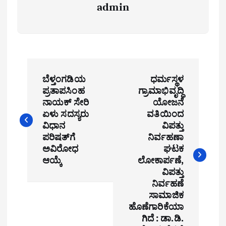
admin
P
ಬೆಳ್ತಂಗಡಿಯ
ಧರ್ಮಸ್ಥಳ
o
ಪ್ರತಾಪಸಿಂಹ
ಗ್ರಾಮಾಭಿವೃದ್ಧಿ
ನಾಯಕ್ ಸೇರಿ
ಯೋಜನೆ
s
ಏಳು ಸದಸ್ಯರು
ವತಿಯಿಂದ
t
ವಿಧಾನ
ವಿಪತ್ತು
ಪರಿಷತ್‍ಗೆ
ನಿರ್ವಹಣಾ
n
ಅವಿರೋಧ
ಘಟಕ
ಆಯ್ಕೆ
ಲೋಕಾರ್ಪಣೆ,
a
ವಿಪತ್ತು
ನಿರ್ವಹಣೆ
v
ಸಾಮಾಜಿಕ
i
ಹೊಣೆಗಾರಿಕೆಯಾ
ಗಿದೆ : ಡಾ.ಡಿ.