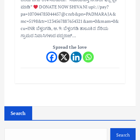
ಮಾಡಿ”
DONATE NOW SHIVANI upi://pay?
pa=107044785044457@cnrb&pn=PADMARAJA&
mc=5198&tr=1234567887654321&am=0&mam=0&
cu=INR ಬೆಳ್ತಂಗಡಿ, ಆ. 9: ಬೆಳ್ತಂಗಡಿ ತಾಲೂಕಿನ ನೆರಿಯ
ಗ್ರಾಮದ ನಿವಾಸಿಗಳಾದ ಪದ್ಮರಾಜ್…
Spread the love
Search
Search