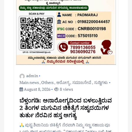
admin
Main news
,
Others
,
ಆರೋಗ್ಯ
,
ಸಮಾಜಸೇವೆ
,
ಸುದ್ದಿಗಳು
August 8, 2026
8 views
ಬೆಳ್ತಂಗಡಿ: ಅನಾರೋಗ್ಯದಿಂದ ಬಳಲುತ್ತಿರುವ
2 ತಿಂಗಳ ಮಗುವಿನ ಚಿಕಿತ್ಸೆಗೆ ಸಹೃದಯಿಗಳ
ತುರ್ತು ನೆರವಿನ ಹಸ್ತ ಅಗತ್ಯ
ಪುಟ್ಟ ಶಿವಾನಿಯ ಚಿಕಿತ್ಸೆಗೆ ನೆರವಾಗಿ ನಿಮ್ಮ ಸಣ್ಣ ಸಹಾಯವೂ
ಒಂದು ಜೀವ ಉಳಿಸಬಹುದು. “ಸಹಾಯಹಸ್ತ ನೀಡಲು ಇಲ್ಲಿ ಕ್ಲಿಕ್