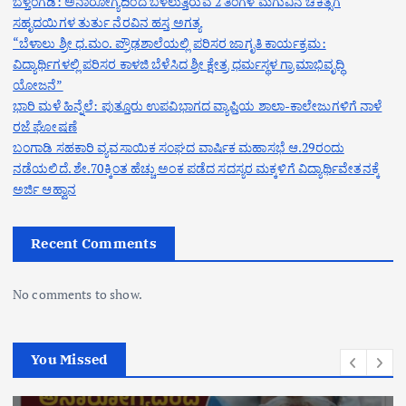
ಬೆಳ್ತಂಗಡಿ: ಅನಾರೋಗ್ಯದಿಂದ ಬಳಲುತ್ತಿರುವ 2 ತಿಂಗಳ ಮಗುವಿನ ಚಿಕಿತ್ಸೆಗೆ
ಸಹೃದಯಿಗಳ ತುರ್ತು ನೆರವಿನ ಹಸ್ತ ಅಗತ್ಯ
“ಬೆಳಾಲು ಶ್ರೀ ಧ.ಮಂ. ಪ್ರೌಢಶಾಲೆಯಲ್ಲಿ ಪರಿಸರ ಜಾಗೃತಿ ಕಾರ್ಯಕ್ರಮ:
ವಿದ್ಯಾರ್ಥಿಗಳಲ್ಲಿ ಪರಿಸರ ಕಾಳಜಿ ಬೆಳೆಸಿದ ಶ್ರೀ ಕ್ಷೇತ್ರ ಧರ್ಮಸ್ಥಳ ಗ್ರಾಮಾಭಿವೃದ್ಧಿ
ಯೋಜನೆ”
ಭಾರಿ ಮಳೆ ಹಿನ್ನೆಲೆ: ಪುತ್ತೂರು ಉಪವಿಭಾಗದ ವ್ಯಾಪ್ತಿಯ ಶಾಲಾ-ಕಾಲೇಜುಗಳಿಗೆ ನಾಳೆ
ರಜೆ ಘೋಷಣೆ
ಬಂಗಾಡಿ ಸಹಕಾರಿ ವ್ಯವಸಾಯಿಕ ಸಂಘದ ವಾರ್ಷಿಕ ಮಹಾಸಭೆ ಆ.29ರಂದು
ನಡೆಯಲಿದೆ. ಶೇ.70ಕ್ಕಿಂತ ಹೆಚ್ಚು ಅಂಕ ಪಡೆದ ಸದಸ್ಯರ ಮಕ್ಕಳಿಗೆ ವಿದ್ಯಾರ್ಥಿವೇತನಕ್ಕೆ
ಅರ್ಜಿ ಆಹ್ವಾನ
Recent Comments
No comments to show.
You Missed