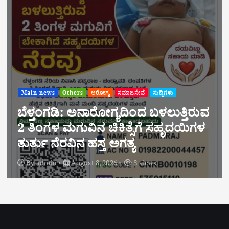
Main news
ಸುದ್ದಿಗಳು
“ಬೆಳಾಲು ಶ್ರೀ ಧ.ಮಂ. ಪ್ರೌಢಶಾಲೆಯಲ್ಲಿ
ಪರಿಸರ ಜಾಗೃತಿ ಕಾರ್ಯಕ್ರಮ:
ವಿದ್ಯಾರ್ಥಿಗಳಲ್ಲಿ ಪರಿಸರ ಕಾಳಜಿ ಬೆಳೆಸಿದ ಶ್ರೀ
ಕ್ಷೇತ್ರ ಧರ್ಮಸ್ಥಳ ಗ್ರಾಮಾಭಿವೃದ್ಧಿ ಯೋಜನೆ”
By
admin
August 8, 2026
6 views