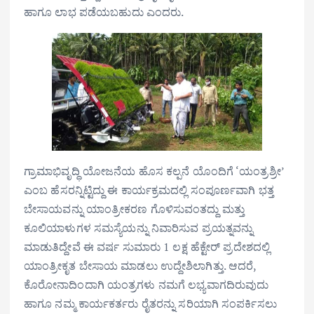
ಹಾಗೂ ಲಾಭ ಪಡೆಯಬಹುದು ಎಂದರು.
ಗ್ರಾಮಾಭಿವೃದ್ಧಿ ಯೋಜನೆಯ ಹೊಸ ಕಲ್ಪನೆ ಯೊಂದಿಗೆ ‘ಯಂತ್ರಶ್ರೀ’
ಎಂಬ ಹೆಸರನ್ನಿಟ್ಟಿದ್ದು ಈ ಕಾರ್ಯಕ್ರಮದಲ್ಲಿ ಸಂಪೂರ್ಣವಾಗಿ ಭತ್ತ
ಬೇಸಾಯವನ್ನು ಯಾಂತ್ರೀಕರಣ ಗೊಳಿಸುವಂತದ್ದು ಮತ್ತು
ಕೂಲಿಯಾಳುಗಳ ಸಮಸ್ಯೆಯನ್ನು ನಿವಾರಿಸುವ ಪ್ರಯತ್ನವನ್ನು
ಮಾಡುತಿದ್ದೇವೆ ಈ ವರ್ಷ ಸುಮಾರು 1 ಲಕ್ಷ ಹೆಕ್ಟೇರ್ ಪ್ರದೇಶದಲ್ಲಿ
ಯಾಂತ್ರೀಕೃತ ಬೇಸಾಯ ಮಾಡಲು ಉದ್ದೇಶಿಲಾಗಿತ್ತು. ಆದರೆ,
ಕೊರೋನಾದಿಂದಾಗಿ ಯಂತ್ರಗಳು ನಮಗೆ ಲಭ್ಯವಾಗದಿರುವುದು
ಹಾಗೂ ನಮ್ಮ ಕಾರ್ಯಕರ್ತರು ರೈತರನ್ನು ಸರಿಯಾಗಿ ಸಂಪರ್ಕಿಸಲು