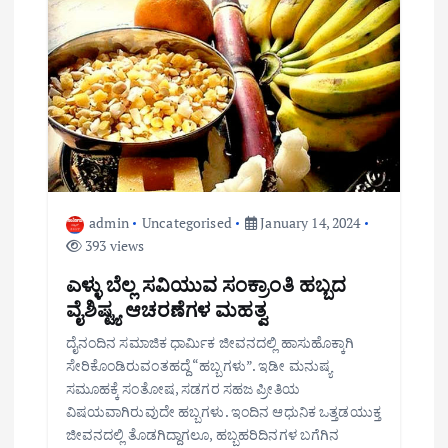
g
a
t
i
o
n
admin
Uncategorised
January 14, 2024
393 views
ಎಳ್ಳು ಬೆಲ್ಲ ಸವಿಯುವ ಸಂಕ್ರಾಂತಿ ಹಬ್ಬದ
ವೈಶಿಷ್ಟ್ಯ ಆಚರಣೆಗಳ ಮಹತ್ವ
ದೈನಂದಿನ ಸಮಾಜಿಕ ಧಾರ್ಮಿಕ ಜೀವನದಲ್ಲಿ ಹಾಸುಹೊಕ್ಕಾಗಿ
ಸೇರಿಕೊಂಡಿರುವಂತಹದ್ದೆ “ಹಬ್ಬಗಳು”. ಇಡೀ ಮನುಷ್ಯ
ಸಮೂಹಕ್ಕೆ ಸಂತೋಷ, ಸಡಗರ ಸಹಜ ಪ್ರೀತಿಯ
ವಿಷಯವಾಗಿರುವುದೇ ಹಬ್ಬಗಳು. ಇಂದಿನ ಆಧುನಿಕ ಒತ್ತಡಯುಕ್ತ
ಜೀವನದಲ್ಲಿ ತೊಡಗಿದ್ದಾಗಲೂ, ಹಬ್ಬಹರಿದಿನಗಳ ಬಗೆಗಿನ