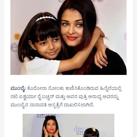
ಮುಂಬೈ:
ಕೊರೋನಾ ಸೋಂಕು ಕಾಣಿಸಿಕೊಂಡಿರುವ ಹಿನ್ನೆಲೆಯಲ್ಲಿ
ನಟಿ ಐಶ್ವರ್ಯಾ ರೈ ಬಚ್ಚನ್ ಮತ್ತು ಅವರ ಪುತ್ರಿ ಆರಾಧ್ಯ ಅವರನ್ನು
ಮುಂಬೈನ ನಾನಾವತಿ ಆಸ್ಪತ್ರೆಗೆ ದಾಖಲಿಸಲಾಗಿದೆ.