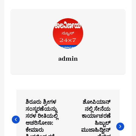
admin
P
ಶಿರೂರು ಶ್ರೀಗಳ
ಶೋಪಿಯಾನ್
o
ಸಂಸ್ಮರಣೆಯನ್ನು
ನಲ್ಲಿ ಸೇನೆಯ
ಸರಳ ರೀತಿಯಲ್ಲಿ
ಕಾರ್ಯಾಚರಣೆ
s
ಆಚರಿಸೋಣ:
ಹಿಜ್ಬುಲ್
t
ಕೇಮಾರು
ಮುಜಾಹಿದ್ದೀನ್