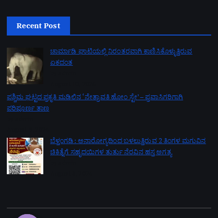
Recent Post
ಚಾರ್ಮಾಡಿ ಘಾಟಿಯಲ್ಲಿ ನಿರಂತರವಾಗಿ ಕಾಣಿಸಿಕೊಳ್ಳುತ್ತಿರುವ
ಏಕದಂತ
by admin
August 10, 2026
ಪಶ್ಚಿಮ ಘಟ್ಟದ ಪ್ರಕೃತಿ ಮಡಿಲಿನ ‘ನೇತ್ರಾವತಿ ಹೋಂ ಸ್ಟೇ’ – ಪ್ರವಾಸಿಗರಿಗಾಗಿ
ಪರಿಪೂರ್ಣ ತಾಣ
by admin
August 9, 2026
ಬೆಳ್ತಂಗಡಿ: ಅನಾರೋಗ್ಯದಿಂದ ಬಳಲುತ್ತಿರುವ 2 ತಿಂಗಳ ಮಗುವಿನ
ಚಿಕಿತ್ಸೆಗೆ ಸಹೃದಯಿಗಳ ತುರ್ತು ನೆರವಿನ ಹಸ್ತ ಅಗತ್ಯ
by admin
August 8, 2026