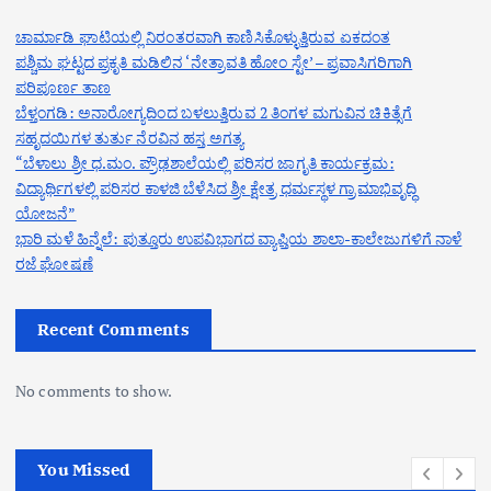
ಚಾರ್ಮಾಡಿ ಘಾಟಿಯಲ್ಲಿ ನಿರಂತರವಾಗಿ ಕಾಣಿಸಿಕೊಳ್ಳುತ್ತಿರುವ ಏಕದಂತ
ಪಶ್ಚಿಮ ಘಟ್ಟದ ಪ್ರಕೃತಿ ಮಡಿಲಿನ ‘ನೇತ್ರಾವತಿ ಹೋಂ ಸ್ಟೇ’ – ಪ್ರವಾಸಿಗರಿಗಾಗಿ
ಪರಿಪೂರ್ಣ ತಾಣ
ಬೆಳ್ತಂಗಡಿ: ಅನಾರೋಗ್ಯದಿಂದ ಬಳಲುತ್ತಿರುವ 2 ತಿಂಗಳ ಮಗುವಿನ ಚಿಕಿತ್ಸೆಗೆ
ಸಹೃದಯಿಗಳ ತುರ್ತು ನೆರವಿನ ಹಸ್ತ ಅಗತ್ಯ
“ಬೆಳಾಲು ಶ್ರೀ ಧ.ಮಂ. ಪ್ರೌಢಶಾಲೆಯಲ್ಲಿ ಪರಿಸರ ಜಾಗೃತಿ ಕಾರ್ಯಕ್ರಮ:
ವಿದ್ಯಾರ್ಥಿಗಳಲ್ಲಿ ಪರಿಸರ ಕಾಳಜಿ ಬೆಳೆಸಿದ ಶ್ರೀ ಕ್ಷೇತ್ರ ಧರ್ಮಸ್ಥಳ ಗ್ರಾಮಾಭಿವೃದ್ಧಿ
ಯೋಜನೆ”
ಭಾರಿ ಮಳೆ ಹಿನ್ನೆಲೆ: ಪುತ್ತೂರು ಉಪವಿಭಾಗದ ವ್ಯಾಪ್ತಿಯ ಶಾಲಾ-ಕಾಲೇಜುಗಳಿಗೆ ನಾಳೆ
ರಜೆ ಘೋಷಣೆ
Recent Comments
No comments to show.
You Missed