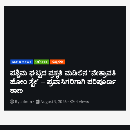
Main news
Others
ಸುದ್ದಿಗಳು
ಪಶ್ಚಿಮ ಘಟ್ಟದ ಪ್ರಕೃತಿ ಮಡಿಲಿನ ‘ನೇತ್ರಾವತಿ
ಹೋಂ ಸ್ಟೇ’ – ಪ್ರವಾಸಿಗರಿಗಾಗಿ ಪರಿಪೂರ್ಣ
ತಾಣ
By
admin
August 9, 2026
4 views