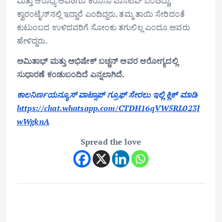
ಮತ್ತು ಆರಾಧ್ಯ ಅವರಿಗೂ ಕರೊನಾ ಪಾಸಿಟಿವ್‌ ಬಂದಿದ್ದು,
ಕ್ವಾರಂಟೈನ್‌ನಲ್ಲಿ ಇದ್ದಾರೆ ಎಂದಿದ್ದರು. ತಮ್ಮ ತಾಯಿ ಸೇರಿದಂತೆ
ಕುಟುಂಬದ ಉಳಿದವರಿಗೆ ಸೋಂಕು ತಗುಲಿಲ್ಲ ಎಂದೂ ಅವರು
ಹೇಳಿದ್ದರು.
ಅಮಿತಾಭ್‌ ಮತ್ತು ಅಭಿಷೇಕ್‌ ಬಚ್ಚನ್‌ ಅವರ ಆರೋಗ್ಯದಲ್ಲಿ
ಸುಧಾರಣೆ ಕಂಡುಬಂದಿದೆ ಎನ್ನಲಾಗಿದೆ.
ಕಾಲನಿರ್ಣಯನ್ಯೂಸ್ ವಾಟ್ಸಾಪ್ ಗ್ರೂಫ್ ಸೇರಲು ಇಲ್ಲಿ ಕ್ಲಿಕ್ ಮಾಡಿ
https://chat.whatsapp.com/CTDH16qVW5RL023J
wWgknA
Spread the love