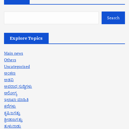
Search
Explore Topics
Main news
Others
Uncategorised
ಅಂಕಣ
ಅಡವಿ
ಅಪರಾಧ ಸುದ್ದಿಗಳು
ಆರೋಗ್ಯ
ಇಲಾಖಾ ಮಾಹಿತಿ
ಕಥೆಗಳು
ಕೃಷಿ ಜಗತ್ತು
ಕ್ರೀಡಾಜಗತ್ತು
ತುಳುನಾಡು