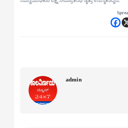
ಸಮನ್ವಯಾಧಿಕಾರಿ ಲಕ್ಷ್ಮಿ ಸೇವಾಪ್ರತಿನಿಧಿ ಚೈತ್ರಾ ಉಪಸ್ಥಿತರಿದ್ದರು.
Sprea
admin