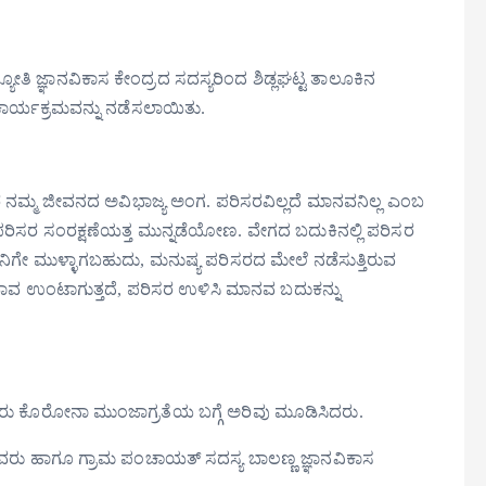
 ಜ್ಯೋತಿ ಜ್ಞಾನವಿಕಾಸ ಕೇಂದ್ರದ ಸದಸ್ಯರಿಂದ ಶಿಡ್ಲಘಟ್ಟ ತಾಲೂಕಿನ
ಾರ್ಯಕ್ರಮವನ್ನು ನಡೆಸಲಾಯಿತು.
ನಮ್ಮ‌ ಜೀವನದ ಅವಿಭಾಜ್ಯ ಅಂಗ. ಪರಿಸರವಿಲ್ಲದೆ ಮಾನವನಿಲ್ಲ ಎಂಬ
ು ಪರಿಸರ ಸಂರಕ್ಷಣೆಯತ್ತ ಮುನ್ನಡೆಯೋಣ. ವೇಗದ ಬದುಕಿನಲ್ಲಿ ಪರಿಸರ
ಗೇ ಮುಳ್ಳಾಗಬಹುದು, ಮನುಷ್ಯ ಪರಿಸರದ ಮೇಲೆ ನಡೆಸುತ್ತಿರುವ
ಪ್ರಭಾವ ಉಂಟಾಗುತ್ತದೆ, ಪರಿಸರ ಉಳಿಸಿ ಮಾನವ ಬದುಕನ್ನು
ವರು ಕೊರೋನಾ ಮುಂಜಾಗ್ರತೆಯ ಬಗ್ಗೆ ಅರಿವು ಮೂಡಿಸಿದರು.
 ರವರು ಹಾಗೂ ಗ್ರಾಮ ಪಂಚಾಯತ್ ಸದಸ್ಯ ಬಾಲಣ್ಣ ಜ್ಞಾನವಿಕಾಸ