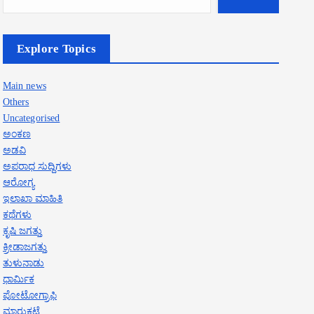
Explore Topics
Main news
Others
Uncategorised
ಅಂಕಣ
ಅಡವಿ
ಅಪರಾಧ ಸುದ್ದಿಗಳು
ಆರೋಗ್ಯ
ಇಲಾಖಾ ಮಾಹಿತಿ
ಕಥೆಗಳು
ಕೃಷಿ ಜಗತ್ತು
ಕ್ರೀಡಾಜಗತ್ತು
ತುಳುನಾಡು
ಧಾರ್ಮಿಕ
ಪೋಟೋಗ್ರಾಫಿ
ಮಾರುಕಟ್ಟೆ