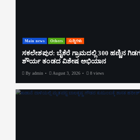
Main news
Others
ಸುದ್ದಿಗಳು
ಸಕಲೇಶಪುರ: ಬೈಕೆರೆ ಗ್ರಾಮದಲ್ಲಿ 300 ಹಣ್ಣಿನ ಗಿಡ
ಶೌರ್ಯ ತಂಡದ ವಿಶೇಷ ಅಭಿಯಾನ
By
admin
August 3, 2026
8 views