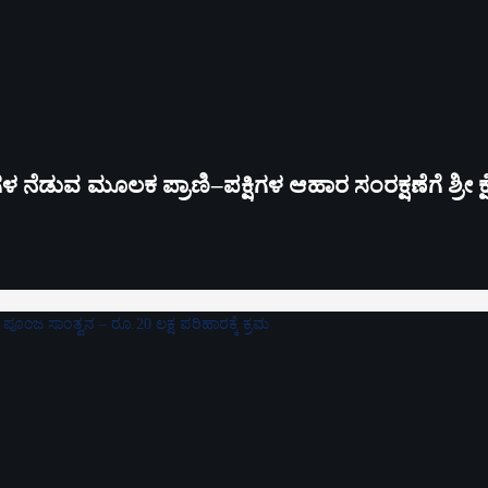
ಗಳ ನೆಡುವ ಮೂಲಕ ಪ್ರಾಣಿ–ಪಕ್ಷಿಗಳ ಆಹಾರ ಸಂರಕ್ಷಣೆಗೆ ಶ್ರೀ ಕ