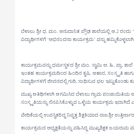
ಬೆಳಾಲು ಶ್ರೀ ಧ. ಮಂ. ಅನುದಾನಿತ ಪ್ರೌಢ ಶಾಲೆಯಲ್ಲಿ ಆ.2 ರಂದು
ವಿದ್ಯಾರ್ಥಿಗಳಿಗೆ ‘ಅಭಿನಂದನಾ ಕಾರ್ಯಕ್ರಮ’ ವನ್ನು ಹಮ್ಮಿಕೊಳ್ಳಲಾಗಿತ್
ಕಾರ್ಯಕ್ರಮವನ್ನು ಧರ್ಮಸ್ಥಳದ ಶ್ರೀ ಮಂ. ಸ್ವಾಮಿ ಅ. ಹಿ. ಪ್ರಾ. ಶ
ಇಂತಹ ಕಾರ್ಯಕ್ರಮದಿಂದ ಹಿಂದಿನ ಕೃಷಿ, ಆಹಾರ, ಸಂಸ್ಕೃತಿ ಹಾ
ವಿದ್ಯಾರ್ಥಿಗಳಿಗೆ ಜೀವನದಲ್ಲಿ ಗುರಿ, ಸಾಧಿಸುವ ಛಲ ಇಟ್ಟುಕೊಂಡು ಕುಟ
ಮುಖ್ಯ ಅತಿಥಿಗಳಾಗಿ ಆಗಮಿಸಿದ ಬೆಳಾಲು ಗ್ರಾಮ ಪಂಚಾಯಿತಿಯ ಅಧ್ಯ
ಸಂಸ್ಕೃತಿಯನ್ನು ನೆನಪಿಸಿಕೊಳ್ಳುವ ಒಳ್ಳೆಯ ಕಾರ್ಯಕ್ರಮ ಇದಾಗಿದೆ
ವೇದಿಕೆಯಲ್ಲಿ ಉಪಸ್ಥಿತರಿದ್ದ ನಿವೃತ್ತ ಶಿಕ್ಷಕಿಯಾದ ರಾಜಶ್ರೀ ಉತ್ತೀರ
ಕಾರ್ಯಕ್ರಮದ ಅಧ್ಯಕ್ಷತೆಯನ್ನು ವಹಿಸಿದ್ದ ಮುಖ್ಯಶಿಕ್ಷಕ ಜಯರ