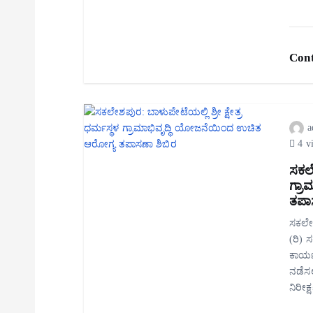
Cont
a
4 v
ಸಕಲೇ
ಗ್ರ
ತಪಾ
ಸಕಲೇಶಪ
(ರಿ) 
ಕಾರ್ಯ
ನಡೆಸಲ
ನಿರೀಕ