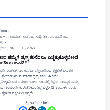
dmin
 news
,
ಅಂಕಣ
,
ಅಪರಾಧ ಸುದ್ದಿಗಳು
,
ಸಂಪಾದಕೀಯ
,
ಗಳು
ust 6, 2026
6 views
ಷಣದ ಹೆಮ್ಮೆಗೆ ಡ್ರಗ್ಸ್ ಕರಿನೆರಳು: ಎಚ್ಚೆತ್ತುಕೊಳ್ಳಬೇಕಿದೆ
ತಂಗಡಿಯ ಜನತೆ!!!”
ವರದಿ: ರಾಜೇಶ್ ಎಂ ಕಾನರ್ಪ ಬೆಳ್ತಂಗಡಿಯ ಶೈಕ್ಷಣಿಕ ಘನತೆಗೆ
ಚುಕ್ಕೆಯಾಗುತ್ತಿರುವ ಮಾದಕ ದ್ರವ್ಯ ಜಾಲ: ಈಗಲೇ
ತ್ತುಕೊಳ್ಳಬೇಕಾದ ಸಮಯ ಒಂದು ಕಾಲದಲ್ಲಿ ಶಿಕ್ಷಣ, ಸಂಸ್ಕಾರ ಮತ್ತು
ಯ ನೆಲವೆಂದು ಗುರುತಿಸಿಕೊಂಡಿದ್ದ ಬೆಳ್ತಂಗಡಿ ತಾಲೂಕು ಇಂದು
 ಶೈಕ್ಷಣಿಕ ನಕ್ಷೆಯಲ್ಲಿ ತನ್ನದೇ…
Spread the love