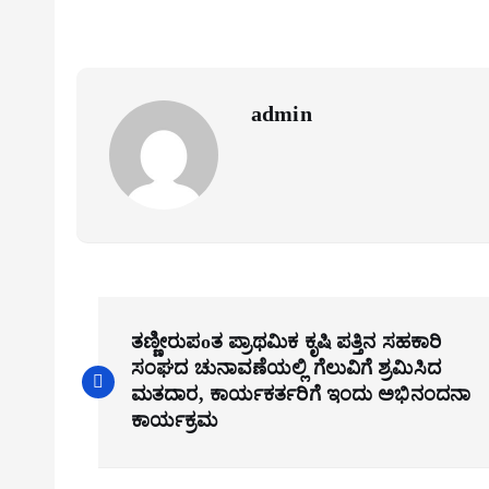
admin
P
ತಣ್ಣೀರುಪoತ ಪ್ರಾಥಮಿಕ ಕೃಷಿ ಪತ್ತಿನ ಸಹಕಾರಿ
o
ಸಂಘದ ಚುನಾವಣೆಯಲ್ಲಿ ಗೆಲುವಿಗೆ ಶ್ರಮಿಸಿದ
s
ಮತದಾರ, ಕಾರ್ಯಕರ್ತರಿಗೆ ಇಂದು ಅಭಿನಂದನಾ
ಕಾರ್ಯಕ್ರಮ
t
n