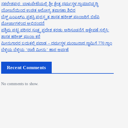
ಸಕಲೇಶಪುರ: ಬಾಳುಪೇಟೆಯಲ್ಲಿ ಶ್ರೀ ಕ್ಷೇತ್ರ ಧರ್ಮಸ್ಥಳ ಗ್ರಾಮಾಭಿವೃದ್ಧಿ
ಯೋಜನೆಯಿಂದ ಉಚಿತ ಆರೋಗ್ಯ ತಪಾಸಣಾ ಶಿಬಿರ
ಬೆಸ್ಟ್ ಎಂಎಲ್ಎ ಪ್ರಶಸ್ತಿ ಪುರಸ್ಕೃತ ಶಾಸಕ ಹರೀಶ್ ಪೂಂಜರಿಗೆ ಬಿಜೆಪಿ
ಮೋರ್ಚಾಗಳಿಂದ ಅಭಿನಂದನೆ
ಪಶ್ಚಿಮ ಘಟ್ಟ ಪರಿಸರ ಸೂಕ್ಷ್ಮ ಪ್ರದೇಶ ಕರಡು ಅಧಿಸೂಚನೆಗೆ ಆಕ್ಷೇಪಣೆ ಸಲ್ಲಿಸಿ:
ಶಾಸಕ ಹರೀಶ್ ಪೂಂಜ ಕರೆ
ಮೀನುಗಾರರ ಬದುಕಲ್ಲಿ ಪವಾಡ – ಧರ್ಮಸ್ಥಳ ಮಂಜುನಾಥ ಸ್ವಾಮಿಗೆ 770 ಗ್ರಾಂ
ಬೆಳ್ಳಿಯ ಬೆಳ್ಳಿಯ ‘ರಾಣಿ ಮೀನು’ ಹಾರ ಅರ್ಪಣೆ
Recent Comments
No comments to show.