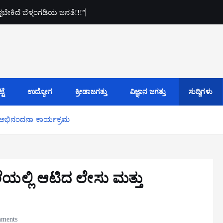
ಕೊಳ್ಳಬೇಕಿದೆ ಬೆಳ್ತಂಗಡಿಯ ಜನತೆ!!!”
ಟೆ
ಉದ್ಯೋಗ
ಕ್ರೀಡಾಜಗತ್ತು
ವಿಜ್ಞಾನ ಜಗತ್ತು
ಸುದ್ದಿಗಳು
ತು ಅಭಿನಂದನಾ ಕಾರ್ಯಕ್ರಮ
ೆಯಲ್ಲಿ ಆಟಿದ ಲೇಸು ಮತ್ತು
ments