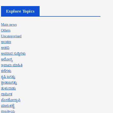
Explore Topics
Main news
Others
Uncategorised
ಅಂಕಣ
ಅಡವಿ
ಅಪರಾಧ ಸುದ್ದಿಗಳು
ಆರೋಗ್ಯ
ಇಲಾಖಾ ಮಾಹಿತಿ
ಕಥೆಗಳು
ಕೃಷಿ ಜಗತ್ತು
ಕ್ರೀಡಾಜಗತ್ತು
ತುಳುನಾಡು
ಧಾರ್ಮಿಕ
ಪೋಟೋಗ್ರಾಫಿ
ಮಾರುಕಟ್ಟೆ
ರಾಜಕೀಯ