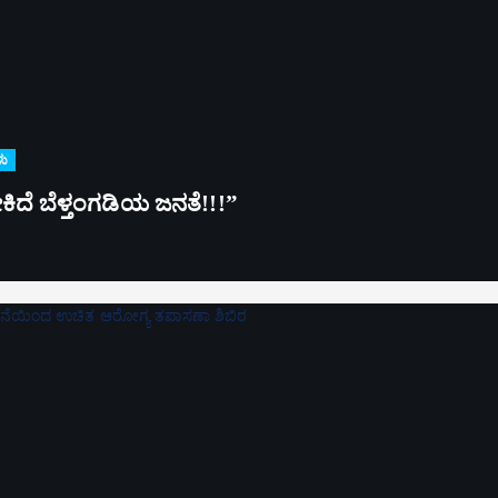
ಳು
್ಳಬೇಕಿದೆ ಬೆಳ್ತಂಗಡಿಯ ಜನತೆ!!!”