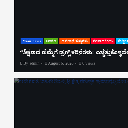
Main news
ಅಂಕಣ
ಅಪರಾಧ ಸುದ್ದಿಗಳು
ಸಂಪಾದಕೀಯ
ಸುದ್ದಿಗ
“ಶಿಕ್ಷಣದ ಹೆಮ್ಮೆಗೆ ಡ್ರಗ್ಸ್ ಕರಿನೆರಳು: ಎಚ್ಚೆತ್ತುಕೊಳ
By
admin
August 6, 2026
6 views