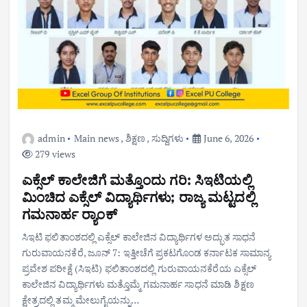
admin
Main news
,
ಶಿಕ್ಷಣ
,
ಸುದ್ದಿಗಳು
June 6, 2026
279 views
ಎಕ್ಸೆಲ್ ಕಾಲೇಜಿಗೆ ಮತ್ತೊಂದು ಗರಿ: ಸಿಇಟಿಯಲ್ಲಿ
ಮಿಂಚಿದ ಎಕ್ಸೆಲ್ ವಿದ್ಯಾರ್ಥಿಗಳು; ರಾಜ್ಯ ಮಟ್ಟದಲ್ಲಿ
ಗಮನಾರ್ಹ ರ‍್ಯಾಂಕ್
ಸಿಇಟಿ ಫಲಿತಾಂಶದಲ್ಲಿ ಎಕ್ಸೆಲ್ ಕಾಲೇಜಿನ ವಿದ್ಯಾರ್ಥಿಗಳ ಅದ್ಭುತ ಸಾಧನೆ
ಗುರುವಾಯನಕೆರೆ, ಜೂನ್ 7: ಇತ್ತೀಚೆಗೆ ಪ್ರಕಟಗೊಂಡ ಕರ್ನಾಟಕ ಸಾಮಾನ್ಯ
ಪ್ರವೇಶ ಪರೀಕ್ಷೆ (ಸಿಇಟಿ) ಫಲಿತಾಂಶದಲ್ಲಿ ಗುರುವಾಯನಕೆರೆಯ ಎಕ್ಸೆಲ್
ಕಾಲೇಜಿನ ವಿದ್ಯಾರ್ಥಿಗಳು ಮತ್ತೊಮ್ಮೆ ಗಮನಾರ್ಹ ಸಾಧನೆ ಮಾಡಿ ಶಿಕ್ಷಣ
ಕ್ಷೇತ್ರದಲ್ಲಿ ತಮ್ಮ ಮೇಲುಗೈಯನ್ನು…