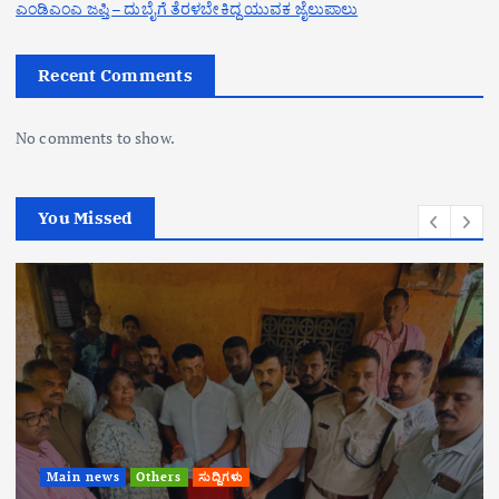
ಎಂಡಿಎಂಎ ಜಪ್ತಿ – ದುಬೈಗೆ ತೆರಳಬೇಕಿದ್ದ ಯುವಕ ಜೈಲುಪಾಲು
Recent Comments
No comments to show.
You Missed
Main news
Others
ಸುದ್ದಿಗಳು