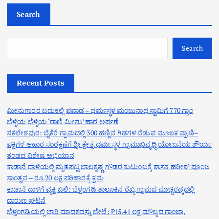
Search
Search
Recent Posts
ಮೀನುಗಾರರ ಬದುಕಲ್ಲಿ ಪವಾಡ – ಧರ್ಮಸ್ಥಳ ಮಂಜುನಾಥ ಸ್ವಾಮಿಗೆ 770 ಗ್ರಾಂ
ಬೆಳ್ಳಿಯ ಬೆಳ್ಳಿಯ ‘ರಾಣಿ ಮೀನು’ ಹಾರ ಅರ್ಪಣೆ
ಸಕಲೇಶಪುರ: ಬೈಕೆರೆ ಗ್ರಾಮದಲ್ಲಿ 300 ಹಣ್ಣಿನ ಗಿಡಗಳ ನೆಡುವ ಮೂಲಕ ಪ್ರಾಣಿ–
ಪಕ್ಷಿಗಳ ಆಹಾರ ಸಂರಕ್ಷಣೆಗೆ ಶ್ರೀ ಕ್ಷೇತ್ರ ಧರ್ಮಸ್ಥಳ ಗ್ರಾಮಾಭಿವೃದ್ಧಿ ಯೋಜನೆಯ ಶೌರ್ಯ
ತಂಡದ ವಿಶೇಷ ಅಭಿಯಾನ
ಕಾಡಾನೆ ದಾಳಿಯಲ್ಲಿ ಮೃತಪಟ್ಟ ಬಾಲಕೃಷ್ಣ ಗೌಡರ ಕುಟುಂಬಕ್ಕೆ ಶಾಸಕ ಹರೀಶ್ ಪೂಂಜ
ಸಾಂತ್ವನ – ರೂ.20 ಲಕ್ಷ ಪರಿಹಾರಕ್ಕೆ ಕ್ರಮ
ಕಾಡಾನೆ ದಾಳಿಗೆ ವ್ಯಕ್ತಿ ಬಲಿ: ಬೆಳ್ತಂಗಡಿ ತಾಲೂಕಿನ ರೆಖ್ಯ ಗ್ರಾಮದ ಮುಚ್ಚಿರಡ್ಕದಲ್ಲಿ
ದಾರುಣ ಘಟನೆ
ಬೆಳ್ತಂಗಡಿಯಲ್ಲಿ ಭಾರಿ ಮಾದಕವಸ್ತು ಬೇಟೆ: ₹15.41 ಲಕ್ಷ ಮೌಲ್ಯದ ಗಾಂಜಾ,