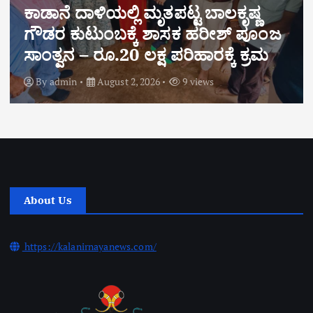
ಕಾಡಾನೆ ದಾಳಿಯಲ್ಲಿ ಮೃತಪಟ್ಟ ಬಾಲಕೃಷ್ಣ
ಗೌಡರ ಕುಟುಂಬಕ್ಕೆ ಶಾಸಕ ಹರೀಶ್ ಪೂಂಜ
ಸಾಂತ್ವನ – ರೂ.20 ಲಕ್ಷ ಪರಿಹಾರಕ್ಕೆ ಕ್ರಮ
By
admin
August 2, 2026
9 views
About Us
https://kalanirnayanews.com/