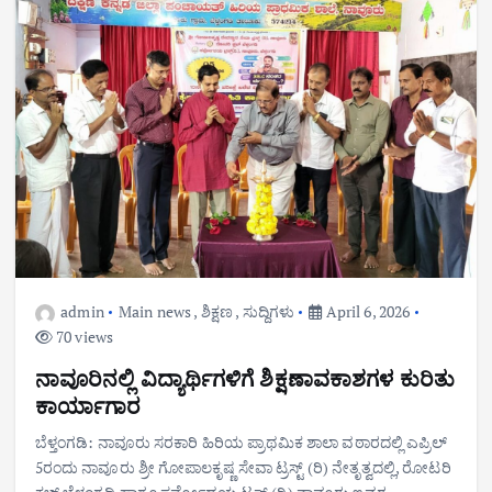
admin
Main news
,
ಶಿಕ್ಷಣ
,
ಸುದ್ದಿಗಳು
April 6, 2026
70 views
ನಾವೂರಿನಲ್ಲಿ ವಿದ್ಯಾರ್ಥಿಗಳಿಗೆ ಶಿಕ್ಷಣಾವಕಾಶಗಳ ಕುರಿತು
ಕಾರ್ಯಾಗಾರ
ಬೆಳ್ತಂಗಡಿ: ನಾವೂರು ಸರಕಾರಿ ಹಿರಿಯ ಪ್ರಾಥಮಿಕ ಶಾಲಾ ವಠಾರದಲ್ಲಿ ಎಪ್ರಿಲ್
5ರಂದು ನಾವೂರು ಶ್ರೀ ಗೋಪಾಲಕೃಷ್ಣ ಸೇವಾ ಟ್ರಸ್ಟ್ (ರಿ) ನೇತೃತ್ವದಲ್ಲಿ, ರೋಟರಿ