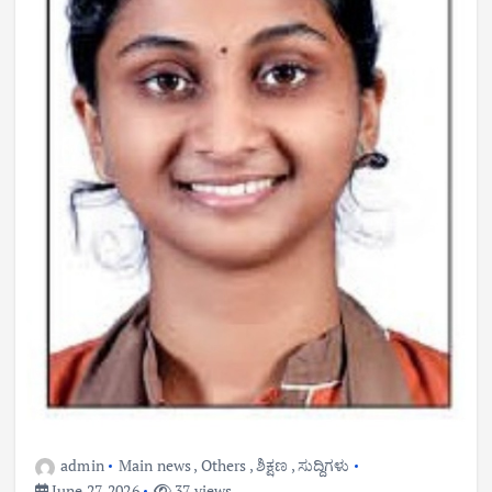
admin
Main news
,
Others
,
ಶಿಕ್ಷಣ
,
ಸುದ್ದಿಗಳು
June 27, 2026
37 views