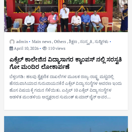
admin
Main news
,
Others
,
ಶಿಕ್ಷಣ
,
ಸಂಸ್ಕೃತಿ
,
ಸುದ್ದಿಗಳು
April 10, 2026
110 views
ಎಕ್ಸೆಲ್ ಕಾಲೇಜಿನ ವಿದ್ಯಾಸಾಗರ ಕ್ಯಾಂಪಸ್ ನಲ್ಲಿ ಸರಸ್ವತಿ
ಗೋ ಮಂದಿರ ಲೋಕಾರ್ಪಣೆ
ಬೆಳ್ತಂಗಡಿ: ಹಲವು ಶೈಕ್ಷಣಿಕ ದಾಖಲೆಗಳ ಮೂಲಕ ರಾಜ್ಯ-ರಾಷ್ಟ್ರ ಮಟ್ಟದಲ್ಲಿ
ಹೆಸರುವಾಸಿಯಾದ ಗುರುವಾಯನಕೆರೆ ಎಕ್ಸೆಲ್ ವಿದ್ಯಾ ಸಂಸ್ಥೆಗಳ ಆವರಣ ಇಂದು
ಹೊಸ ವಿಷಯಕ್ಕೆ ಗಮನ ಸೆಳೆಯಿತು. ಏಪ್ರಿಲ್ 10 ಎಕ್ಸೆಲ್ ವಿದ್ಯಾ ಸಂಸ್ಥೆಗಳ
ಆಡಳಿತ ಮಂಡಳಿಯ ಅಧ್ಯಕ್ಷರಾದ ಸುಮಂತ್ ಕುಮಾರ್ ಜೈನ್ ಅವರ…