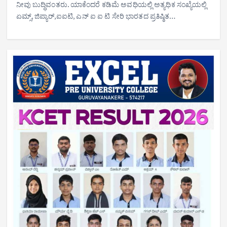
ನೀವು ಬುದ್ಧಿವಂತರು. ಯಾಕೆಂದರೆ ಕಡಿಮೆ ಅವಧಿಯಲ್ಲಿ ಅತ್ಯಧಿಕ ಸಂಖ್ಯೆಯಲ್ಲಿ
ಏಮ್ಸ್, ಜಿಪ್ಯಾರ್,ಐಐಟಿ, ಎನ್ ಐ ಐ ಟಿ ಸೇರಿ ಭಾರತದ ಪ್ರತಿಷ್ಠಿತ…