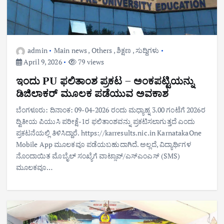
admin
Main news
,
Others
,
ಶಿಕ್ಷಣ
,
ಸುದ್ದಿಗಳು
April 9, 2026
79 views
ಇಂದು PU ಫಲಿತಾಂಶ ಪ್ರಕಟ – ಅಂಕಪಟ್ಟಿಯನ್ನು
ಡಿಜಿಲಾಕರ್ ಮೂಲಕ ಪಡೆಯುವ ಅವಕಾಶ
ಬೆಂಗಳೂರು: ದಿನಾಂಕ: 09-04-2026 ರಂದು ಮಧ್ಯಾಹ್ನ 3.00 ಗಂಟೆಗೆ 2026ರ
ದ್ವಿತೀಯ ಪಿಯುಸಿ ಪರೀಕ್ಷೆ-1ರ ಫಲಿತಾಂಶವನ್ನು ಪ್ರಕಟಿಸಲಾಗುತ್ತದೆ ಎಂದು
ಪ್ರಕಟನೆಯಲ್ಲಿ ತಿಳಿಸಿದ್ದಾರೆ. https://karresults.nic.in KarnatakaOne
Mobile App ಮೂಲಕವೂ ಪಡೆಯಬಹುದಾಗಿದೆ. ಅಲ್ಲದೆ, ವಿದ್ಯಾರ್ಥಿಗಳ
ನೊಂದಾಯಿತ ಮೊಬೈಲ್ ಸಂಖ್ಯೆಗೆ ವಾಟ್ಸಾಪ್/ಎಸ್‌ಎಂಎಸ್ (SMS)
ಮೂಲಕವೂ…