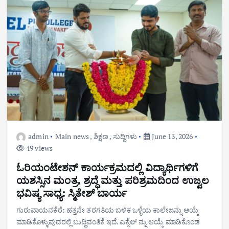
admin
Main news
,
ಶಿಕ್ಷಣ
,
ಸುದ್ದಿಗಳು
June 13, 2026
49 views
ಓರಿಯಂಟೇಶನ್ ಕಾರ್ಯಕ್ರಮದಲ್ಲಿ ವಿದ್ಯಾರ್ಥಿಗಳಿಗೆ
ಯಶಸ್ಸಿನ ಮಂತ್ರ, ಶ್ರದ್ಧೆ ಮತ್ತು ಪರಿಶ್ರಮದಿಂದ ಉಜ್ವಲ
ಭವಿಷ್ಯ ಸಾಧ್ಯ: ಸ್ಮಿತೇಶ್ ಬಾರ್ಯ
ಗುರುವಾಯನಕೆರೆ: ಹತ್ತನೇ ತರಗತಿಯ ಬಳಿಕ ಒಳ್ಳೆಯ ಕಾಲೇಜನ್ನು ಆಯ್ಕೆ
ಮಾಡಿಕೊಳ್ಳುವುದರಲ್ಲಿ ಬುದ್ಧಿವಂತಿಕೆ ಇದೆ. ಎಕ್ಸೆಲ್ ನ್ನು ಆಯ್ಕೆ ಮಾಡಿಕೊಂಡ