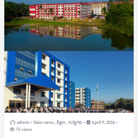
admin
Main news
,
ಶಿಕ್ಷಣ
,
ಸುದ್ದಿಗಳು
April 9, 2026
75 views