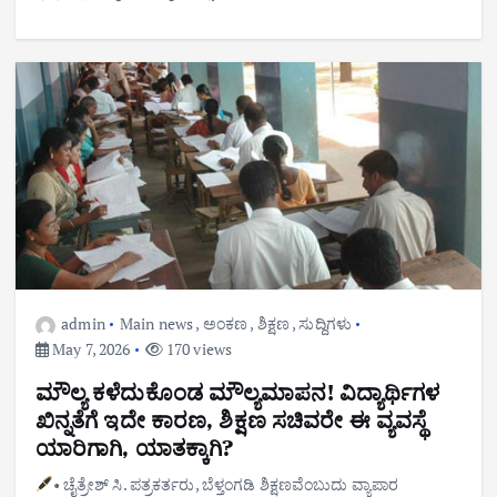
admin
Main news
,
ಅಂಕಣ
,
ಶಿಕ್ಷಣ
,
ಸುದ್ದಿಗಳು
May 7, 2026
170 views
ಮೌಲ್ಯ ಕಳೆದುಕೊಂಡ ಮೌಲ್ಯಮಾಪನ! ವಿದ್ಯಾರ್ಥಿಗಳ
ಖಿನ್ನತೆಗೆ ಇದೇ ಕಾರಣ, ಶಿಕ್ಷಣ ಸಚಿವರೇ ಈ ವ್ಯವಸ್ಥೆ
ಯಾರಿಗಾಗಿ, ಯಾತಕ್ಕಾಗಿ?
• ಚೈತ್ರೇಶ್ ಸಿ. ಪತ್ರಕರ್ತರು, ಬೆಳ್ತಂಗಡಿ ಶಿಕ್ಷಣವೆಂಬುದು ವ್ಯಾಪಾರ