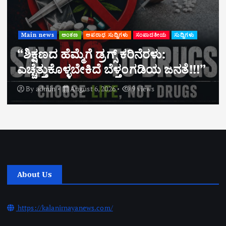
Main news
ಸುದ್ದಿಗಳು
ಸಕಲೇಶಪುರ: ಬಾಳುಪೇಟೆಯಲ್ಲಿ ಶ್ರೀ ಕ್ಷೇತ್ರ
ಧರ್ಮಸ್ಥಳ ಗ್ರಾಮಾಭಿವೃದ್ಧಿ ಯೋಜನೆಯಿಂದ
ಉಚಿತ ಆರೋಗ್ಯ ತಪಾಸಣಾ ಶಿಬಿರ
By
admin
August 6, 2026
5 views
About Us
https://kalanirnayanews.com/