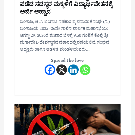
ಪಡೆದ ಸದಸ್ಯರ ಮಕ್ಕಳಿಗೆ ವಿದ್ಯಾರ್ಥಿವೇತನಕ್ಕೆ
ಅರ್ಜಿ ಆಹ್ವಾನ
ಬಂಗಾಡಿ, ಆ.7: ಬಂಗಾಡಿ ಸಹಕಾರಿ ವ್ಯವಸಾಯಿಕ ಸಂಘ (ನಿ.)
ಬಂಗಾಡಿಯ 2025–26ನೇ ಸಾಲಿನ ವಾರ್ಷಿಕ ಮಹಾಸಭೆಯು
ಆಗಸ್ಟ್ 29, 2026ರ ಶನಿವಾರ ಬೆಳಿಗ್ಗೆ 9.30 ಗಂಟೆಗೆ ಕೊಲ್ಲಿ ಶ್ರೀ
ದುರ್ಗಾದೇವಿ ದೇವಸ್ಥಾನದ ವಠಾರದಲ್ಲಿ ನಡೆಯಲಿದೆ. ಸಂಘದ
ಅಧ್ಯಕ್ಷರು ಹಾಗೂ ಆಡಳಿತ ಮಂಡಳಿಯವರು…
Spread the love