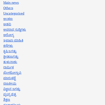
Main news
Others
Uncategorised
ಅಂಕಣ
ಅಡವಿ
ಅಪರಾಧ ಸುದ್ದಿಗಳು
ಆರೋಗ್ಯ
ಇಲಾಖಾ ಮಾಹಿತಿ
ಕಥೆಗಳು
ಕೃಷಿ ಜಗತ್ತು
ಕ್ರೀಡಾಜಗತ್ತು
ತುಳುನಾಡು
ಧಾರ್ಮಿಕ
ಪೋಟೋಗ್ರಾಫಿ
ಮಾರುಕಟ್ಟೆ
ರಾಜಕೀಯ
ವಿಜ್ಞಾನ ಜಗತ್ತು
ವ್ಯಂಗ್ಯ ಚಿತ್ರ
ಶಿಕ್ಷಣ
ಸಂಪಾದಕೀಯ