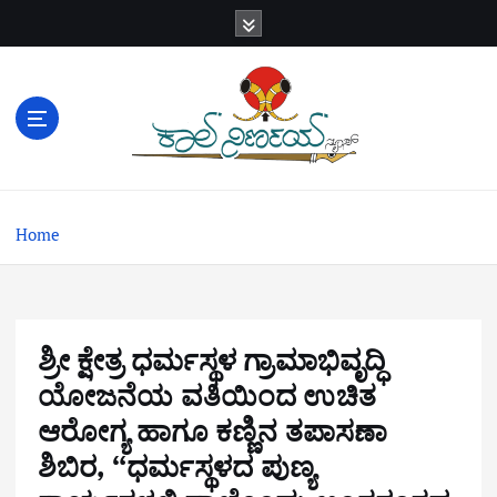
S
k
i
p
t
o
c
o
n
Home
t
e
n
t
ಶ್ರೀ ಕ್ಷೇತ್ರ ಧರ್ಮಸ್ಥಳ ಗ್ರಾಮಾಭಿವೃದ್ಧಿ
ಯೋಜನೆಯ ವತಿಯಿಂದ ಉಚಿತ
ಆರೋಗ್ಯ ಹಾಗೂ ಕಣ್ಣಿನ ತಪಾಸಣಾ
ಶಿಬಿರ, “ಧರ್ಮಸ್ಥಳದ ಪುಣ್ಯ