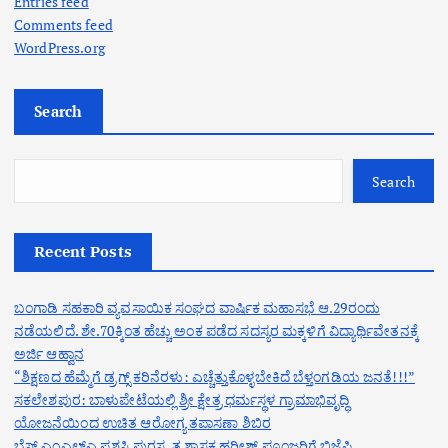
Entries feed
Comments feed
WordPress.org
Search
Search
Recent Posts
ಬಂಗಾಡಿ ಸಹಕಾರಿ ವ್ಯವಸಾಯಿಕ ಸಂಘದ ವಾರ್ಷಿಕ ಮಹಾಸಭೆ ಆ.29ರಂದು
ನಡೆಯಲಿದೆ. ಶೇ.70ಕ್ಕಿಂತ ಹೆಚ್ಚು ಅಂಕ ಪಡೆದ ಸದಸ್ಯರ ಮಕ್ಕಳಿಗೆ ವಿದ್ಯಾರ್ಥಿವೇತನಕ್ಕೆ
ಅರ್ಜಿ ಆಹ್ವಾನ
“ಶಿಕ್ಷಣದ ಹೆಮ್ಮೆಗೆ ಡ್ರಗ್ಸ್ ಕರಿನೆರಳು: ಎಚ್ಚೆತ್ತುಕೊಳ್ಳಬೇಕಿದೆ ಬೆಳ್ತಂಗಡಿಯ ಜನತೆ!!!”
ಸಕಲೇಶಪುರ: ಬಾಳುಪೇಟೆಯಲ್ಲಿ ಶ್ರೀ ಕ್ಷೇತ್ರ ಧರ್ಮಸ್ಥಳ ಗ್ರಾಮಾಭಿವೃದ್ಧಿ
ಯೋಜನೆಯಿಂದ ಉಚಿತ ಆರೋಗ್ಯ ತಪಾಸಣಾ ಶಿಬಿರ
ಬೆಸ್ಟ್ ಎಂಎಲ್ಎ ಪ್ರಶಸ್ತಿ ಪುರಸ್ಕೃತ ಶಾಸಕ ಹರೀಶ್ ಪೂಂಜರಿಗೆ ಬಿಜೆಪಿ