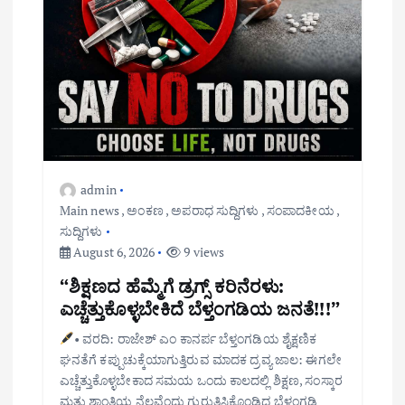
admin
Main news
,
ಅಂಕಣ
,
ಅಪರಾಧ ಸುದ್ದಿಗಳು
,
ಸಂಪಾದಕೀಯ
,
ಸುದ್ದಿಗಳು
August 6, 2026
9 views
“ಶಿಕ್ಷಣದ ಹೆಮ್ಮೆಗೆ ಡ್ರಗ್ಸ್ ಕರಿನೆರಳು:
ಎಚ್ಚೆತ್ತುಕೊಳ್ಳಬೇಕಿದೆ ಬೆಳ್ತಂಗಡಿಯ ಜನತೆ!!!”
• ವರದಿ: ರಾಜೇಶ್ ಎಂ ಕಾನರ್ಪ ಬೆಳ್ತಂಗಡಿಯ ಶೈಕ್ಷಣಿಕ
ಘನತೆಗೆ ಕಪ್ಪುಚುಕ್ಕೆಯಾಗುತ್ತಿರುವ ಮಾದಕ ದ್ರವ್ಯ ಜಾಲ: ಈಗಲೇ
ಎಚ್ಚೆತ್ತುಕೊಳ್ಳಬೇಕಾದ ಸಮಯ ಒಂದು ಕಾಲದಲ್ಲಿ ಶಿಕ್ಷಣ, ಸಂಸ್ಕಾರ
ಮತ್ತು ಶಾಂತಿಯ ನೆಲವೆಂದು ಗುರುತಿಸಿಕೊಂಡಿದ್ದ ಬೆಳ್ತಂಗಡಿ