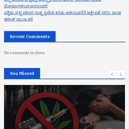
ಮೋರ್ಚಾಗಳಿಂದ ಅಭಿನಂದನೆ
ಪಶ್ಚಿಮ ಘಟ್ಟ ಪರಿಸರ ಸೂಕ್ಷ್ಮ ಪ್ರದೇಶ ಕರಡು ಅಧಿಸೂಚನೆಗೆ ಆಕ್ಷೇಪಣೆ ಸಲ್ಲಿಸಿ: ಶಾಸಕ
ಹರೀಶ್ ಪೂಂಜ ಕರೆ
Recent Comments
No comments to show.
You Missed