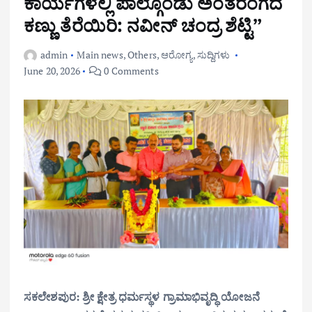
ಕಾರ್ಯಗಳಲ್ಲಿ ಪಾಲ್ಗೊಂಡು ಅಂತರಂಗದ
ಕಣ್ಣು ತೆರೆಯಿರಿ: ನವೀನ್ ಚಂದ್ರ ಶೆಟ್ಟಿ”
admin
Main news
,
Others
,
ಆರೋಗ್ಯ
,
ಸುದ್ದಿಗಳು
June 20, 2026
0 Comments
ಸಕಲೇಶಪುರ: ಶ್ರೀ ಕ್ಷೇತ್ರ ಧರ್ಮಸ್ಥಳ ಗ್ರಾಮಾಭಿವೃದ್ಧಿ ಯೋಜನೆ