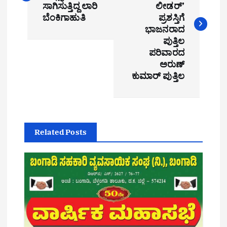
s
ಸಾಗಿಸುತ್ತಿದ್ದ ಲಾರಿ
ಲೀಡರ್’
t
ಬೆಂಕಿಗಾಹುತಿ
ಪ್ರಶಸ್ತಿಗೆ
ಭಾಜನರಾದ
n
ಪುತ್ತಿಲ
ಪರಿವಾರದ
a
ಅರುಣ್
ಕುಮಾರ್ ಪುತ್ತಿಲ
v
i
g
Related Posts
a
t
i
o
n