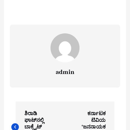
admin
P
ಶಿರಾಡಿ
ಕರ್ನಾಟಕ
o
ಘಾಟ್‌ನಲ್ಲಿ
ಟಿವಿಯ
ಬಾಕ್ಸೈಟ್
‘ಜನನಾಯಕ