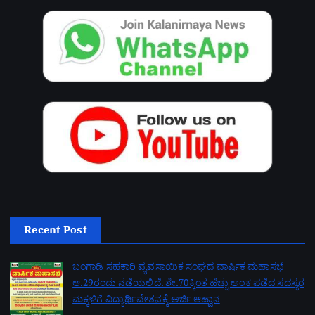
Recent Post
ಬಂಗಾಡಿ ಸಹಕಾರಿ ವ್ಯವಸಾಯಿಕ ಸಂಘದ ವಾರ್ಷಿಕ ಮಹಾಸಭೆ
ಆ.29ರಂದು ನಡೆಯಲಿದೆ. ಶೇ.70ಕ್ಕಿಂತ ಹೆಚ್ಚು ಅಂಕ ಪಡೆದ ಸದಸ್ಯರ
ಮಕ್ಕಳಿಗೆ ವಿದ್ಯಾರ್ಥಿವೇತನಕ್ಕೆ ಅರ್ಜಿ ಆಹ್ವಾನ
by admin