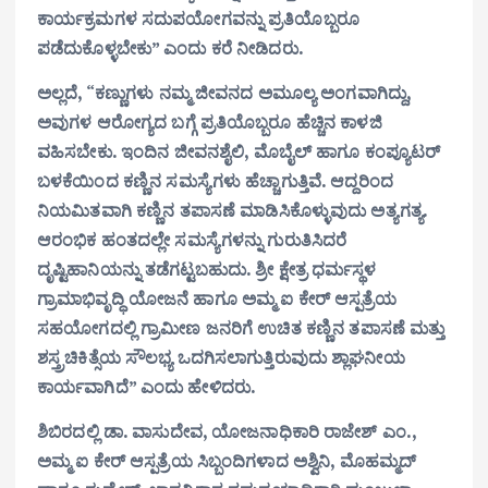
ಕಾರ್ಯಕ್ರಮಗಳ ಸದುಪಯೋಗವನ್ನು ಪ್ರತಿಯೊಬ್ಬರೂ
ಪಡೆದುಕೊಳ್ಳಬೇಕು” ಎಂದು ಕರೆ ನೀಡಿದರು.
ಅಲ್ಲದೆ, “ಕಣ್ಣುಗಳು ನಮ್ಮ ಜೀವನದ ಅಮೂಲ್ಯ ಅಂಗವಾಗಿದ್ದು,
ಅವುಗಳ ಆರೋಗ್ಯದ ಬಗ್ಗೆ ಪ್ರತಿಯೊಬ್ಬರೂ ಹೆಚ್ಚಿನ ಕಾಳಜಿ
ವಹಿಸಬೇಕು. ಇಂದಿನ ಜೀವನಶೈಲಿ, ಮೊಬೈಲ್ ಹಾಗೂ ಕಂಪ್ಯೂಟರ್
ಬಳಕೆಯಿಂದ ಕಣ್ಣಿನ ಸಮಸ್ಯೆಗಳು ಹೆಚ್ಚಾಗುತ್ತಿವೆ. ಆದ್ದರಿಂದ
ನಿಯಮಿತವಾಗಿ ಕಣ್ಣಿನ ತಪಾಸಣೆ ಮಾಡಿಸಿಕೊಳ್ಳುವುದು ಅತ್ಯಗತ್ಯ.
ಆರಂಭಿಕ ಹಂತದಲ್ಲೇ ಸಮಸ್ಯೆಗಳನ್ನು ಗುರುತಿಸಿದರೆ
ದೃಷ್ಟಿಹಾನಿಯನ್ನು ತಡೆಗಟ್ಟಬಹುದು. ಶ್ರೀ ಕ್ಷೇತ್ರ ಧರ್ಮಸ್ಥಳ
ಗ್ರಾಮಾಭಿವೃದ್ಧಿ ಯೋಜನೆ ಹಾಗೂ ಅಮ್ಮ ಐ ಕೇರ್ ಆಸ್ಪತ್ರೆಯ
ಸಹಯೋಗದಲ್ಲಿ ಗ್ರಾಮೀಣ ಜನರಿಗೆ ಉಚಿತ ಕಣ್ಣಿನ ತಪಾಸಣೆ ಮತ್ತು
ಶಸ್ತ್ರಚಿಕಿತ್ಸೆಯ ಸೌಲಭ್ಯ ಒದಗಿಸಲಾಗುತ್ತಿರುವುದು ಶ್ಲಾಘನೀಯ
ಕಾರ್ಯವಾಗಿದೆ” ಎಂದು ಹೇಳಿದರು.
ಶಿಬಿರದಲ್ಲಿ ಡಾ. ವಾಸುದೇವ, ಯೋಜನಾಧಿಕಾರಿ ರಾಜೇಶ್ ಎಂ.,
ಅಮ್ಮ ಐ ಕೇರ್ ಆಸ್ಪತ್ರೆಯ ಸಿಬ್ಬಂದಿಗಳಾದ ಅಶ್ವಿನಿ, ಮೊಹಮ್ಮದ್