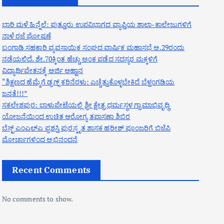
ಭಾರಿ ಮಳೆ ಹಿನ್ನೆಲೆ: ಪುತ್ತೂರು ಉಪವಿಭಾಗದ ವ್ಯಾಪ್ತಿಯ ಶಾಲಾ-ಕಾಲೇಜುಗಳಿಗೆ
ನಾಳೆ ರಜೆ ಘೋಷಣೆ
ಬಂಗಾಡಿ ಸಹಕಾರಿ ವ್ಯವಸಾಯಿಕ ಸಂಘದ ವಾರ್ಷಿಕ ಮಹಾಸಭೆ ಆ.29ರಂದು
ನಡೆಯಲಿದೆ. ಶೇ.70ಕ್ಕಿಂತ ಹೆಚ್ಚು ಅಂಕ ಪಡೆದ ಸದಸ್ಯರ ಮಕ್ಕಳಿಗೆ
ವಿದ್ಯಾರ್ಥಿವೇತನಕ್ಕೆ ಅರ್ಜಿ ಆಹ್ವಾನ
“ಶಿಕ್ಷಣದ ಹೆಮ್ಮೆಗೆ ಡ್ರಗ್ಸ್ ಕರಿನೆರಳು: ಎಚ್ಚೆತ್ತುಕೊಳ್ಳಬೇಕಿದೆ ಬೆಳ್ತಂಗಡಿಯ
ಜನತೆ!!!”
ಸಕಲೇಶಪುರ: ಬಾಳುಪೇಟೆಯಲ್ಲಿ ಶ್ರೀ ಕ್ಷೇತ್ರ ಧರ್ಮಸ್ಥಳ ಗ್ರಾಮಾಭಿವೃದ್ಧಿ
ಯೋಜನೆಯಿಂದ ಉಚಿತ ಆರೋಗ್ಯ ತಪಾಸಣಾ ಶಿಬಿರ
ಬೆಸ್ಟ್ ಎಂಎಲ್ಎ ಪ್ರಶಸ್ತಿ ಪುರಸ್ಕೃತ ಶಾಸಕ ಹರೀಶ್ ಪೂಂಜರಿಗೆ ಬಿಜೆಪಿ
ಮೋರ್ಚಾಗಳಿಂದ ಅಭಿನಂದನೆ
Recent Comments
No comments to show.