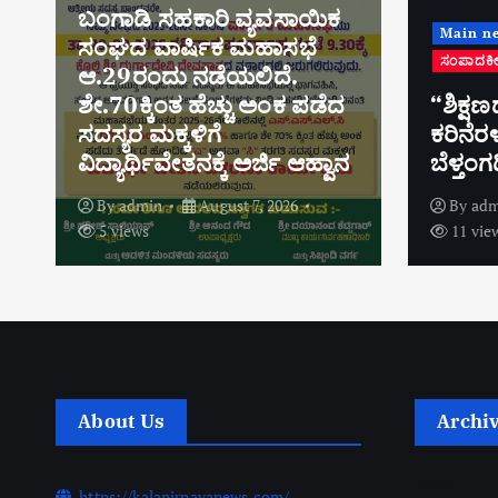
ಕ
Main
Main news
ಅಂಕಣ
ಅಪರಾಧ ಸುದ್ದಿಗಳು
ಸಂಪಾದಕೀಯ
ಸುದ್ದಿಗಳು
ಸಕಲೇ
ೆದ
“ಶಿಕ್ಷಣದ ಹೆಮ್ಮೆಗೆ ಡ್ರಗ್ಸ್
ಶ್ರೀ ಕ
ಕರಿನೆರಳು: ಎಚ್ಚೆತ್ತುಕೊಳ್ಳಬೇಕಿದೆ
ಗ್ರಾ
ವಾನ
ಬೆಳ್ತಂಗಡಿಯ ಜನತೆ!!!”
ಉಚಿತ
By
admin
August 6, 2026
By
11 views
6 v
About Us
Archi
2026
https://kalanirnayanews.com/