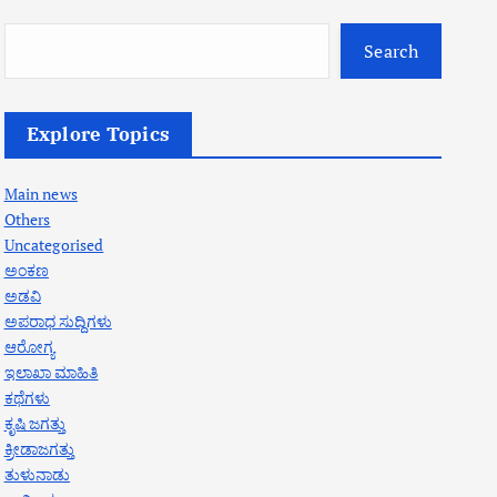
Search
Explore Topics
Main news
Others
Uncategorised
ಅಂಕಣ
ಅಡವಿ
ಅಪರಾಧ ಸುದ್ದಿಗಳು
ಆರೋಗ್ಯ
ಇಲಾಖಾ ಮಾಹಿತಿ
ಕಥೆಗಳು
ಕೃಷಿ ಜಗತ್ತು
ಕ್ರೀಡಾಜಗತ್ತು
ತುಳುನಾಡು