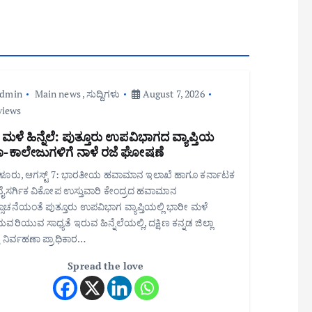
admin
Main news
,
ಸುದ್ದಿಗಳು
August 7, 2026
views
 ಮಳೆ ಹಿನ್ನೆಲೆ: ಪುತ್ತೂರು ಉಪವಿಭಾಗದ ವ್ಯಾಪ್ತಿಯ
ಾ-ಕಾಲೇಜುಗಳಿಗೆ ನಾಳೆ ರಜೆ ಘೋಷಣೆ
ೂರು, ಆಗಸ್ಟ್ 7: ಭಾರತೀಯ ಹವಾಮಾನ ಇಲಾಖೆ ಹಾಗೂ ಕರ್ನಾಟಕ
 ನೈಸರ್ಗಿಕ ವಿಕೋಪ ಉಸ್ತುವಾರಿ ಕೇಂದ್ರದ ಹವಾಮಾನ
ೂಚನೆಯಂತೆ ಪುತ್ತೂರು ಉಪವಿಭಾಗ ವ್ಯಾಪ್ತಿಯಲ್ಲಿ ಭಾರೀ ಮಳೆ
ವರಿಯುವ ಸಾಧ್ಯತೆ ಇರುವ ಹಿನ್ನೆಲೆಯಲ್ಲಿ, ದಕ್ಷಿಣ ಕನ್ನಡ ಜಿಲ್ಲಾ
ತು ನಿರ್ವಹಣಾ ಪ್ರಾಧಿಕಾರ…
Spread the love