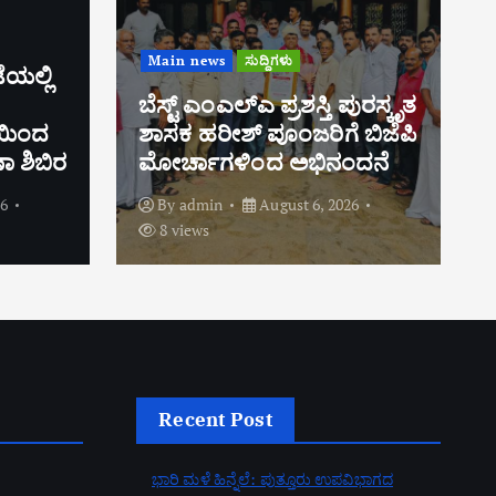
Main news
ಸುದ್ದಿಗಳು
ಪಶ್ಚಿಮ ಘಟ್ಟ ಪರಿಸರ ಸೂಕ್ಷ್ಮ
ಿ ಪುರಸ್ಕೃತ
ಪ್ರದೇಶ ಕರಡು ಅಧಿಸೂಚನೆಗೆ
ಗೆ ಬಿಜೆಪಿ
ಆಕ್ಷೇಪಣೆ ಸಲ್ಲಿಸಿ: ಶಾಸಕ ಹರೀಶ್
ನಂದನೆ
ಪೂಂಜ ಕರೆ
2026
By
admin
August 6, 2026
5 views
Recent Post
ಭಾರಿ ಮಳೆ ಹಿನ್ನೆಲೆ: ಪುತ್ತೂರು ಉಪವಿಭಾಗದ