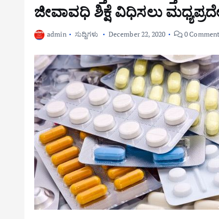
ಜೀವಾವಧಿ ಶಿಕ್ಷೆ ವಿಧಿಸಲು ಮಧ್ಯಪ್ರ
admin
ಸುದ್ದಿಗಳು
December 22, 2020
0 Comment