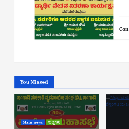
Con
You Missed