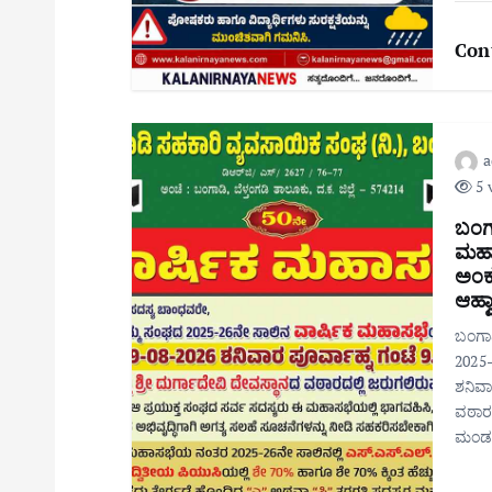
Con
5 
ಬಂಗ
ಮಹಾಸ
ಅಂಕ 
ಆಹ್ವ
ಬಂಗಾ
2025–
ಶನಿವಾರ
ವಠಾರದ
ಮಂಡ