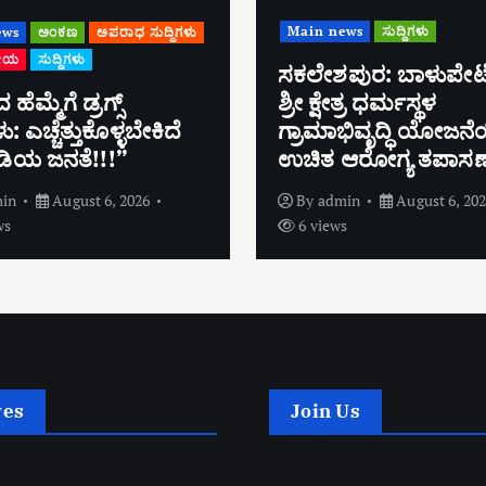
 news
ಸುದ್ದಿಗಳು
Main news
ಸುದ್ದಿಗಳು
ಶಪುರ: ಬಾಳುಪೇಟೆಯಲ್ಲಿ
್ಷೇತ್ರ ಧರ್ಮಸ್ಥಳ
ಬೆಸ್ಟ್ ಎಂಎಲ್ಎ ಪ್ರಶಸ್ತ
ಮಾಭಿವೃದ್ಧಿ ಯೋಜನೆಯಿಂದ
ಶಾಸಕ ಹರೀಶ್ ಪೂಂಜರಿ
 ಆರೋಗ್ಯ ತಪಾಸಣಾ ಶಿಬಿರ
ಮೋರ್ಚಾಗಳಿಂದ ಅಭಿ
admin
August 6, 2026
By
admin
August 6, 
iews
8 views
ves
Join Us