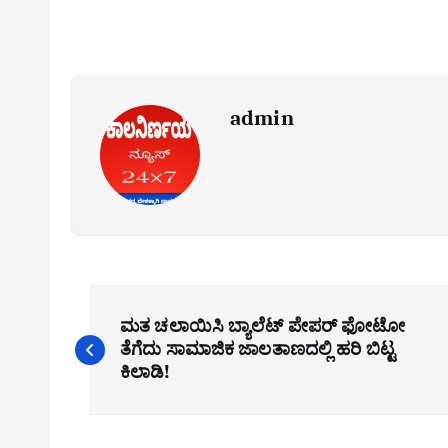
admin
P
ಮತ ಚಲಾಯಿಸಿ ಬ್ಯಾಲೆಟ್ ಪೇಪರ್ ಫೋಟೋ
o
ತೆಗೆದು ಸಾಮಾಜಿಕ ಜಾಲತಾಣದಲ್ಲಿ ಹರಿ ಬಿಟ್ಟ
s
ಕಿಲಾಡಿ!
t
n