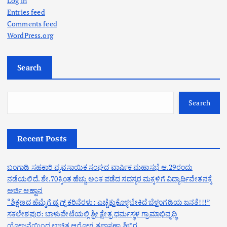
Log in
Entries feed
Comments feed
WordPress.org
Search
Search
Recent Posts
ಬಂಗಾಡಿ ಸಹಕಾರಿ ವ್ಯವಸಾಯಿಕ ಸಂಘದ ವಾರ್ಷಿಕ ಮಹಾಸಭೆ ಆ.29ರಂದು
ನಡೆಯಲಿದೆ. ಶೇ.70ಕ್ಕಿಂತ ಹೆಚ್ಚು ಅಂಕ ಪಡೆದ ಸದಸ್ಯರ ಮಕ್ಕಳಿಗೆ ವಿದ್ಯಾರ್ಥಿವೇತನಕ್ಕೆ
ಅರ್ಜಿ ಆಹ್ವಾನ
“ಶಿಕ್ಷಣದ ಹೆಮ್ಮೆಗೆ ಡ್ರಗ್ಸ್ ಕರಿನೆರಳು: ಎಚ್ಚೆತ್ತುಕೊಳ್ಳಬೇಕಿದೆ ಬೆಳ್ತಂಗಡಿಯ ಜನತೆ!!!”
ಸಕಲೇಶಪುರ: ಬಾಳುಪೇಟೆಯಲ್ಲಿ ಶ್ರೀ ಕ್ಷೇತ್ರ ಧರ್ಮಸ್ಥಳ ಗ್ರಾಮಾಭಿವೃದ್ಧಿ
ಯೋಜನೆಯಿಂದ ಉಚಿತ ಆರೋಗ್ಯ ತಪಾಸಣಾ ಶಿಬಿರ