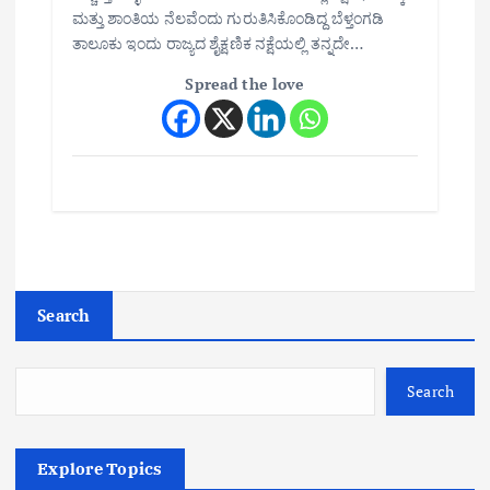
ಮತ್ತು ಶಾಂತಿಯ ನೆಲವೆಂದು ಗುರುತಿಸಿಕೊಂಡಿದ್ದ ಬೆಳ್ತಂಗಡಿ
ತಾಲೂಕು ಇಂದು ರಾಜ್ಯದ ಶೈಕ್ಷಣಿಕ ನಕ್ಷೆಯಲ್ಲಿ ತನ್ನದೇ…
Spread the love
Search
Search
Explore Topics