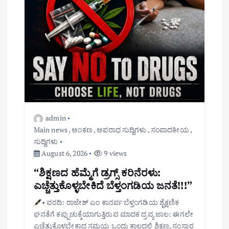
admin
Main news
,
ಅಂಕಣ
,
ಅಪರಾಧ ಸುದ್ದಿಗಳು
,
ಸಂಪಾದಕೀಯ
,
ಸುದ್ದಿಗಳು
August 6, 2026
9 views
“ಶಿಕ್ಷಣದ ಹೆಮ್ಮೆಗೆ ಡ್ರಗ್ಸ್ ಕರಿನೆರಳು:
ಎಚ್ಚೆತ್ತುಕೊಳ್ಳಬೇಕಿದೆ ಬೆಳ್ತಂಗಡಿಯ ಜನತೆ!!!”
• ವರದಿ: ರಾಜೇಶ್ ಎಂ ಕಾನರ್ಪ ಬೆಳ್ತಂಗಡಿಯ ಶೈಕ್ಷಣಿಕ
ಘನತೆಗೆ ಕಪ್ಪುಚುಕ್ಕೆಯಾಗುತ್ತಿರುವ ಮಾದಕ ದ್ರವ್ಯ ಜಾಲ: ಈಗಲೇ
ಎಚ್ಚೆತ್ತುಕೊಳ್ಳಬೇಕಾದ ಸಮಯ ಒಂದು ಕಾಲದಲ್ಲಿ ಶಿಕ್ಷಣ, ಸಂಸ್ಕಾರ