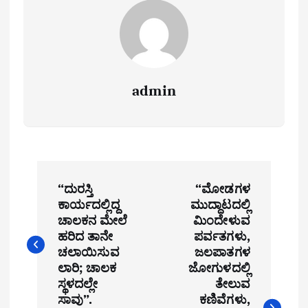
admin
P
“ದುರಸ್ತಿ
“ಮೋಡಗಳ
o
ಕಾರ್ಯದಲ್ಲಿದ್ದ
ಮುದ್ದಾಟದಲ್ಲಿ
ಚಾಲಕನ ಮೇಲೆ
ಮಿಂದೇಳುವ
s
ಹರಿದ ತಾನೇ
ಪರ್ವತಗಳು,
t
ಚಲಾಯಿಸುವ
ಜಲಪಾತಗಳ
ಲಾರಿ; ಚಾಲಕ
ಜೋಗುಳದಲ್ಲಿ
n
ಸ್ಥಳದಲ್ಲೇ
ತೇಲುವ
ಸಾವು”.
ಕಣಿವೆಗಳು,