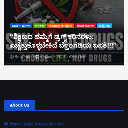
Main news
ಅಂಕಣ
ಅಪರಾಧ ಸುದ್ದಿಗಳು
ಸಂಪಾದಕೀಯ
ಸುದ್ದಿಗಳು
“ಶಿಕ್ಷಣದ ಹೆಮ್ಮೆಗೆ ಡ್ರಗ್ಸ್ ಕರಿನೆರಳು:
ಎಚ್ಚೆತ್ತುಕೊಳ್ಳಬೇಕಿದೆ ಬೆಳ್ತಂಗಡಿಯ ಜನತೆ!!!”
By
admin
August 6, 2026
9 views
About Us
https://kalanirnayanews.com/