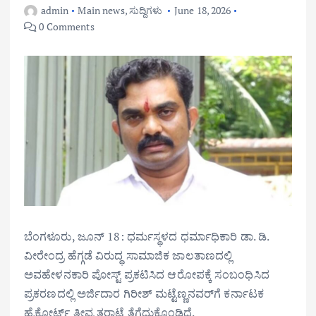
admin
Main news
,
ಸುದ್ದಿಗಳು
June 18, 2026
0 Comments
ಬೆಂಗಳೂರು, ಜೂನ್ 18: ಧರ್ಮಸ್ಥಳದ ಧರ್ಮಾಧಿಕಾರಿ ಡಾ. ಡಿ.
ವೀರೇಂದ್ರ ಹೆಗ್ಗಡೆ ವಿರುದ್ಧ ಸಾಮಾಜಿಕ ಜಾಲತಾಣದಲ್ಲಿ
ಅವಹೇಳನಕಾರಿ ಪೋಸ್ಟ್‌ ಪ್ರಕಟಿಸಿದ ಆರೋಪಕ್ಕೆ ಸಂಬಂಧಿಸಿದ
ಪ್ರಕರಣದಲ್ಲಿ ಅರ್ಜಿದಾರ ಗಿರೀಶ್‌ ಮಟ್ಟೆಣ್ಣನವರ್‌ಗೆ ಕರ್ನಾಟಕ
ಹೈಕೋರ್ಟ್‌ ತೀವ್ರ ತರಾಟೆ ತೆಗೆದುಕೊಂಡಿದೆ.