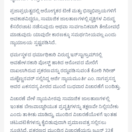
ಪ್ರಜಾಪ್ರಭುತ್ವದಲ್ಲಿ ಆರೋಗ್ಯಕರ ಟೀಕೆ ಮತ್ತು ಭಿನ್ನಾಭಿಪ್ರಾಯಗಳಿಗೆ
ಅವಕಾಶವಿದ್ದರೂ, ಸಾಮಾಜಿಕ ಜಾಲತಾಣಗಳಲ್ಲಿ ವ್ಯಕ್ತಿಗಳ ವಿರುದ್ಧ
ಕೆಸರೆರಚಾಟ ನಡೆಸುವುದು ಅಥವಾ ಸಾರ್ವಜನಿಕವಾಗಿ ತೇಜೋವಧೆ
ಮಾಡುವುದು ಯಾವುದೇ ಕಾರಣಕ್ಕೂ ಸಮರ್ಥನೀಯವಲ್ಲ ಎಂದು
ನ್ಯಾಯಾಲಯ ಸ್ಪಷ್ಟಪಡಿಸಿದೆ.
ಧರ್ಮಸ್ಥಳದ ಧರ್ಮಾಧಿಕಾರಿ ವಿರುದ್ಧ ಇನ್‌ಸ್ಟಾಗ್ರಾಮ್‌ನಲ್ಲಿ
ಅವಹೇಳನಕಾರಿ ಪೋಸ್ಟ್‌ ಹಾಕಿದ ಆರೋಪದ ಮೇರೆಗೆ
ದಾಖಲಾಗಿರುವ ಪ್ರಕರಣವನ್ನು ರದ್ದುಪಡಿಸುವಂತೆ ಕೋರಿ ಗಿರೀಶ್‌
ಮಟ್ಟೆಣ್ಣನವರ್‌ ಸಲ್ಲಿಸಿದ್ದ ಅರ್ಜಿ ನ್ಯಾಯಮೂರ್ತಿ ಎಂ. ನಾಗಪ್ರಸನ್ನ
ಅವರ ಏಕಸದಸ್ಯ ಪೀಠದ ಮುಂದೆ ಬುಧವಾರ ವಿಚಾರಣೆಗೆ ಬಂದಿತ್ತು.
ವಿಚಾರಣೆ ವೇಳೆ ನ್ಯಾಯಪೀಠವು ಸಾಮಾಜಿಕ ಜಾಲತಾಣಗಳಲ್ಲಿ
ಇಂತಹ ಬೇಜವಾಬ್ದಾರಿಯುತ ಪ್ರವೃತ್ತಿಗಳನ್ನು ತಕ್ಷಣವೇ ನಿಲ್ಲಿಸಬೇಕು
ಎಂದು ತಾಕೀತು ಮಾಡಿದ್ದು, ಮುಂದಿನ ವಿಚಾರಣೆಯೊಳಗೆ ಇಂತಹ
ಚಟುವಟಿಕೆಗಳನ್ನು ಕೈಬಿಡುವುದಾಗಿ ಪ್ರಮಾಣಪತ್ರ ಸಲ್ಲಿಸಲು
ಸೂಚಿಸಿದೆ. ಪ್ರಕರಣದ ಮುಂದಿನ ವಿಚಾರಣೆಯನ್ನು ಜೂನ್ 22ಕ್ಕೆ