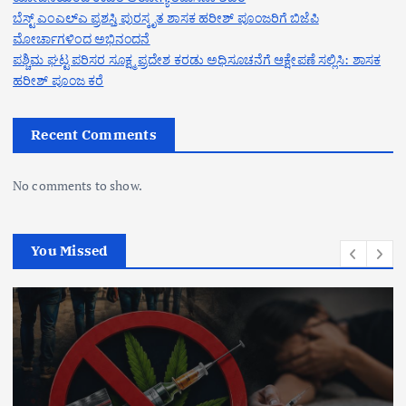
ಬೆಸ್ಟ್ ಎಂಎಲ್ಎ ಪ್ರಶಸ್ತಿ ಪುರಸ್ಕೃತ ಶಾಸಕ ಹರೀಶ್ ಪೂಂಜರಿಗೆ ಬಿಜೆಪಿ
ಮೋರ್ಚಾಗಳಿಂದ ಅಭಿನಂದನೆ
ಪಶ್ಚಿಮ ಘಟ್ಟ ಪರಿಸರ ಸೂಕ್ಷ್ಮ ಪ್ರದೇಶ ಕರಡು ಅಧಿಸೂಚನೆಗೆ ಆಕ್ಷೇಪಣೆ ಸಲ್ಲಿಸಿ: ಶಾಸಕ
ಹರೀಶ್ ಪೂಂಜ ಕರೆ
Recent Comments
No comments to show.
You Missed