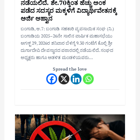
ನಡೆಯಲಿದೆ. ಶೇ.70ಕ್ಕಿಂತ ಹೆಚ್ಚು ಅಂಕ
ಪಡೆದ ಸದಸ್ಯರ ಮಕ್ಕಳಿಗೆ ವಿದ್ಯಾರ್ಥಿವೇತನಕ್ಕೆ
ಅರ್ಜಿ ಆಹ್ವಾನ
ಬಂಗಾಡಿ, ಆ.7: ಬಂಗಾಡಿ ಸಹಕಾರಿ ವ್ಯವಸಾಯಿಕ ಸಂಘ (ನಿ.)
ಬಂಗಾಡಿಯ 2025–26ನೇ ಸಾಲಿನ ವಾರ್ಷಿಕ ಮಹಾಸಭೆಯು
ಆಗಸ್ಟ್ 29, 2026ರ ಶನಿವಾರ ಬೆಳಿಗ್ಗೆ 9.30 ಗಂಟೆಗೆ ಕೊಲ್ಲಿ ಶ್ರೀ
ದುರ್ಗಾದೇವಿ ದೇವಸ್ಥಾನದ ವಠಾರದಲ್ಲಿ ನಡೆಯಲಿದೆ. ಸಂಘದ
ಅಧ್ಯಕ್ಷರು ಹಾಗೂ ಆಡಳಿತ ಮಂಡಳಿಯವರು…
Spread the love