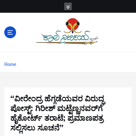
S
k
i
p
t
o
c
o
n
Home
t
e
n
t
“ವೀರೇಂದ್ರ ಹೆಗ್ಗಡೆಯವರ ವಿರುದ್ಧ
ಪೋಸ್ಟ್‌: ಗಿರೀಶ್‌ ಮಟ್ಟೆಣ್ಣನವರ್‌ಗೆ
ಹೈಕೋರ್ಟ್‌ ತರಾಟೆ; ಪ್ರಮಾಣಪತ್ರ
ಸಲ್ಲಿಸಲು ಸೂಚನೆ”