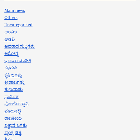
Main news
Others
Uncategorised
ಅಂಕಣ
ಅಡವಿ
ಅಪರಾಧ ಸುದ್ದಿಗಳು
ಆರೋಗ್ಯ
ಇಲಾಖಾ ಮಾಹಿತಿ
ಕಥೆಗಳು
ಕೃಷಿ ಜಗತ್ತು
ಕ್ರೀಡಾಜಗತ್ತು
ತುಳುನಾಡು
ಧಾರ್ಮಿಕ
ಪೋಟೋಗ್ರಾಫಿ
ಮಾರುಕಟ್ಟೆ
ರಾಜಕೀಯ
ವಿಜ್ಞಾನ ಜಗತ್ತು
ವ್ಯಂಗ್ಯ ಚಿತ್ರ
ಶಿಕ್ಷಣ