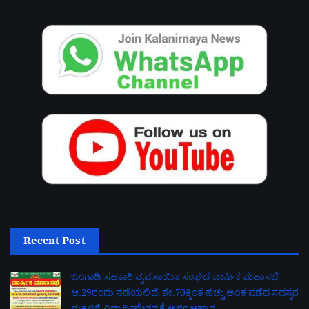
Recent Post
ಬಂಗಾಡಿ ಸಹಕಾರಿ ವ್ಯವಸಾಯಿಕ ಸಂಘದ ವಾರ್ಷಿಕ ಮಹಾಸಭೆ
ಆ.29ರಂದು ನಡೆಯಲಿದೆ. ಶೇ.70ಕ್ಕಿಂತ ಹೆಚ್ಚು ಅಂಕ ಪಡೆದ ಸದಸ್ಯರ
ಮಕ್ಕಳಿಗೆ ವಿದ್ಯಾರ್ಥಿವೇತನಕ್ಕೆ ಅರ್ಜಿ ಆಹ್ವಾನ