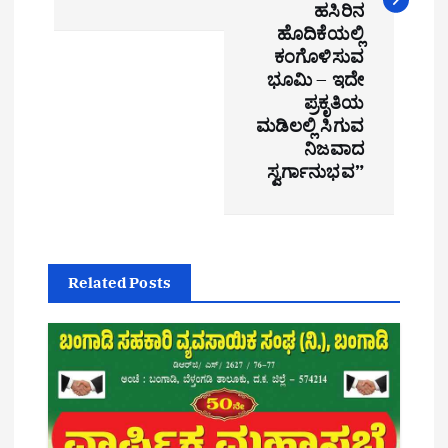
a
ಹಸಿರಿನ
ಹೊದಿಕೆಯಲ್ಲಿ
v
ಕಂಗೊಳಿಸುವ
i
ಭೂಮಿ – ಇದೇ
ಪ್ರಕೃತಿಯ
g
ಮಡಿಲಲ್ಲಿ ಸಿಗುವ
ನಿಜವಾದ
a
ಸ್ವರ್ಗಾನುಭವ”
t
i
o
Related Posts
n