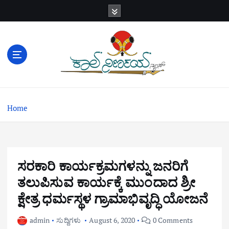
S
k
i
p
t
o
c
o
n
Home
t
e
n
t
ಸರಕಾರಿ ಕಾರ್ಯಕ್ರಮಗಳನ್ನು ಜನರಿಗೆ
ತಲುಪಿಸುವ ಕಾರ್ಯಕ್ಕೆ ಮುಂದಾದ ಶ್ರೀ
ಕ್ಷೇತ್ರ ಧರ್ಮಸ್ಥಳ ಗ್ರಾಮಾಭಿವೃದ್ಧಿ ಯೋಜನೆ
admin
ಸುದ್ದಿಗಳು
August 6, 2020
0 Comments