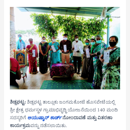
ಶಿಡ್ಲಘಟ್ಟ:
ಶಿಡ್ಲಘಟ್ಟ ತಾಲ್ಲೂಕು ಜಂಗಮಕೋಟೆ ಹೊಸಪೇಟೆಯಲ್ಲಿ
ಶ್ರೀ ಕ್ಷೇತ್ರ ಧರ್ಮಸ್ಥಳ ಗ್ರಾಮಾಭಿವೃದ್ಧಿ ಯೋಜನೆಯಿಂದ 140 ಮಂದಿ
ಸದಸ್ಯರಿಗೆ
ಆಯುಷ್ಮಾನ್ ಕಾರ್ಡ್
ನೋಂದಾವಣೆ ಮತ್ತು ವಿತರಣಾ
ಕಾರ್ಯಕ್ರಮ
ವನ್ನು ನಡೆಸಲಾಯಿತು.