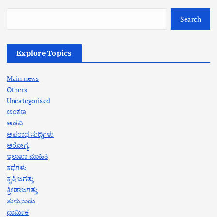
Search
Explore Topics
Main news
Others
Uncategorised
ಅಂಕಣ
ಅಡವಿ
ಅಪರಾಧ ಸುದ್ದಿಗಳು
ಆರೋಗ್ಯ
ಇಲಾಖಾ ಮಾಹಿತಿ
ಕಥೆಗಳು
ಕೃಷಿ ಜಗತ್ತು
ಕ್ರೀಡಾಜಗತ್ತು
ತುಳುನಾಡು
ಧಾರ್ಮಿಕ