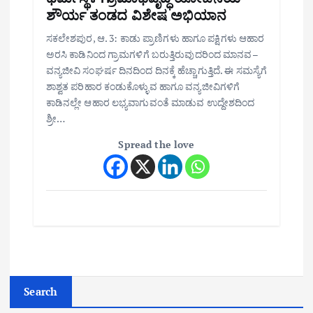
ಶೌರ್ಯ ತಂಡದ ವಿಶೇಷ ಅಭಿಯಾನ
ಸಕಲೇಶಪುರ, ಆ. 3: ಕಾಡು ಪ್ರಾಣಿಗಳು ಹಾಗೂ ಪಕ್ಷಿಗಳು ಆಹಾರ
ಅರಸಿ ಕಾಡಿನಿಂದ ಗ್ರಾಮಗಳಿಗೆ ಬರುತ್ತಿರುವುದರಿಂದ ಮಾನವ–
ವನ್ಯಜೀವಿ ಸಂಘರ್ಷ ದಿನದಿಂದ ದಿನಕ್ಕೆ ಹೆಚ್ಚಾಗುತ್ತಿದೆ. ಈ ಸಮಸ್ಯೆಗೆ
ಶಾಶ್ವತ ಪರಿಹಾರ ಕಂಡುಕೊಳ್ಳುವ ಹಾಗೂ ವನ್ಯಜೀವಿಗಳಿಗೆ
ಕಾಡಿನಲ್ಲೇ ಆಹಾರ ಲಭ್ಯವಾಗುವಂತೆ ಮಾಡುವ ಉದ್ದೇಶದಿಂದ
ಶ್ರೀ…
Spread the love
Search