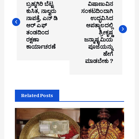
o
ಬ್ರಹ್ಮಗಿರಿ ಬೆಟ್ಟ
ವಿಷಾಣುವಿನ
ಕುಸಿತ, ನಾಲ್ವರು
ಸಂಕಟದಿಂದಾಗಿ
s
ನಾಪತ್ತೆ, ಎನ್ ಡಿ
ಉದ್ಭವಿಸಿದ
t
ಆರ್ ಎಫ್
ಆಪತ್ಕಾಲದಲ್ಲಿ
ತಂಡದಿಂದ
ಶ್ರೀಕೃಷ್ಣ
n
ರಕ್ಷಣಾ
ಜನ್ಮಾಷ್ಟಮಿಯ
ಕಾರ್ಯಾಚರಣೆ
ಪೂಜೆಯನ್ನು
a
ಹೇಗೆ
ಮಾಡಬೇಕು ?
v
i
g
Related Posts
a
t
i
o