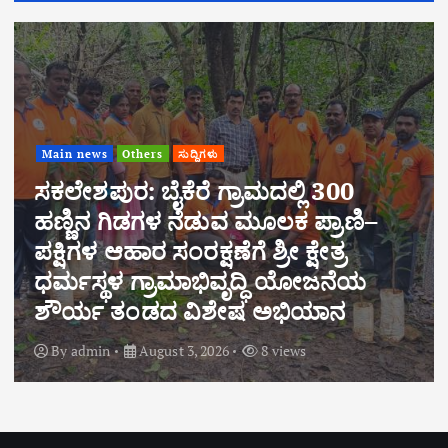
Main news
Others
ಸುದ್ದಿಗಳು
ಕಾಡಾನೆ ದಾಳಿಯಲ್ಲಿ ಮೃತಪಟ್ಟ ಬಾಲಕೃಷ್ಣ
ಗೌಡರ ಕುಟುಂಬಕ್ಕೆ ಶಾಸಕ ಹರೀಶ್ ಪೂಂಜ
ಸಾಂತ್ವನ – ರೂ.20 ಲಕ್ಷ ಪರಿಹಾರಕ್ಕೆ ಕ್ರಮ
By
admin
August 2, 2026
9 views