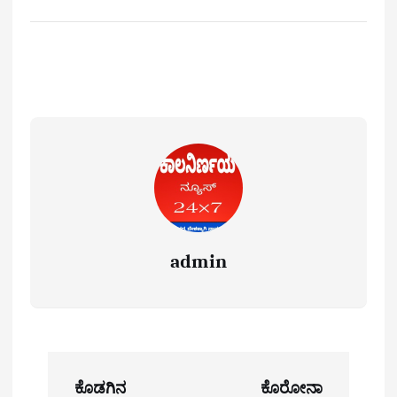
admin
P
ಕೊಡಗಿನ
ಕೊರೋನಾ