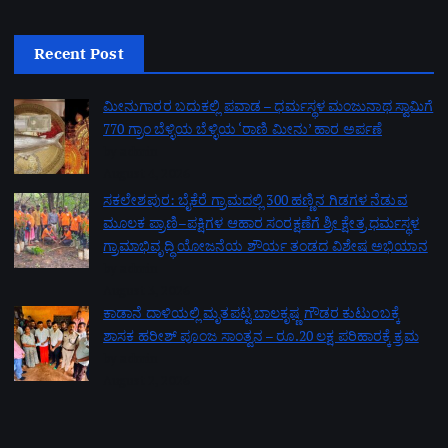
Recent Post
ಮೀನುಗಾರರ ಬದುಕಲ್ಲಿ ಪವಾಡ – ಧರ್ಮಸ್ಥಳ ಮಂಜುನಾಥ ಸ್ವಾಮಿಗೆ
770 ಗ್ರಾಂ ಬೆಳ್ಳಿಯ ಬೆಳ್ಳಿಯ ‘ರಾಣಿ ಮೀನು’ ಹಾರ ಅರ್ಪಣೆ
by admin
August 4, 2026
ಸಕಲೇಶಪುರ: ಬೈಕೆರೆ ಗ್ರಾಮದಲ್ಲಿ 300 ಹಣ್ಣಿನ ಗಿಡಗಳ ನೆಡುವ
ಮೂಲಕ ಪ್ರಾಣಿ–ಪಕ್ಷಿಗಳ ಆಹಾರ ಸಂರಕ್ಷಣೆಗೆ ಶ್ರೀ ಕ್ಷೇತ್ರ ಧರ್ಮಸ್ಥಳ
ಗ್ರಾಮಾಭಿವೃದ್ಧಿ ಯೋಜನೆಯ ಶೌರ್ಯ ತಂಡದ ವಿಶೇಷ ಅಭಿಯಾನ
by admin
August 3, 2026
ಕಾಡಾನೆ ದಾಳಿಯಲ್ಲಿ ಮೃತಪಟ್ಟ ಬಾಲಕೃಷ್ಣ ಗೌಡರ ಕುಟುಂಬಕ್ಕೆ
ಶಾಸಕ ಹರೀಶ್ ಪೂಂಜ ಸಾಂತ್ವನ – ರೂ.20 ಲಕ್ಷ ಪರಿಹಾರಕ್ಕೆ ಕ್ರಮ
by admin
August 2, 2026