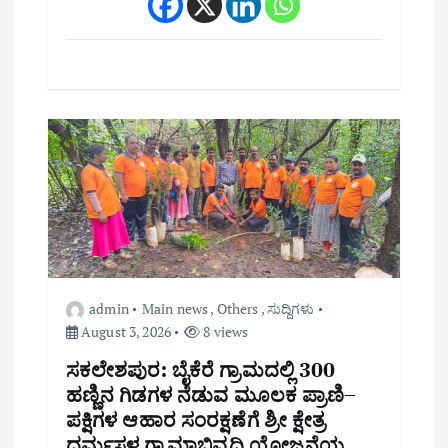
admin
Main news
,
Others
,
ಸುದ್ದಿಗಳು
August 3, 2026
8 views
ಸಕಲೇಶಪುರ: ಬೈಕೆರೆ ಗ್ರಾಮದಲ್ಲಿ 300
ಹಣ್ಣಿನ ಗಿಡಗಳ ನೆಡುವ ಮೂಲಕ ಪ್ರಾಣಿ–
ಪಕ್ಷಿಗಳ ಆಹಾರ ಸಂರಕ್ಷಣೆಗೆ ಶ್ರೀ ಕ್ಷೇತ್ರ
ಧರ್ಮಸ್ಥಳ ಗ್ರಾಮಾಭಿವೃದ್ಧಿ ಯೋಜನೆಯ