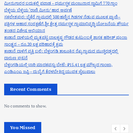
ಮೀನುಗಾರರ ಬದುಕಲ್ಲಿ ಪವಾಡ – ಧರ್ಮಸ್ಥಳ ಮಂಜುನಾಥ ಸ್ವಾಮಿಗೆ 770 ಗ್ರಾಂ
ಬೆಳ್ಳಿಯ ಬೆಳ್ಳಿಯ ‘ರಾಣಿ ಮೀನು’ ಹಾರ ಅರ್ಪಣೆ
ಸಕಲೇಶಪುರ: ಬೈಕೆರೆ ಗ್ರಾಮದಲ್ಲಿ 300 ಹಣ್ಣಿನ ಗಿಡಗಳ ನೆಡುವ ಮೂಲಕ ಪ್ರಾಣಿ–
ಪಕ್ಷಿಗಳ ಆಹಾರ ಸಂರಕ್ಷಣೆಗೆ ಶ್ರೀ ಕ್ಷೇತ್ರ ಧರ್ಮಸ್ಥಳ ಗ್ರಾಮಾಭಿವೃದ್ಧಿ ಯೋಜನೆಯ ಶೌರ್ಯ
ತಂಡದ ವಿಶೇಷ ಅಭಿಯಾನ
ಕಾಡಾನೆ ದಾಳಿಯಲ್ಲಿ ಮೃತಪಟ್ಟ ಬಾಲಕೃಷ್ಣ ಗೌಡರ ಕುಟುಂಬಕ್ಕೆ ಶಾಸಕ ಹರೀಶ್ ಪೂಂಜ
ಸಾಂತ್ವನ – ರೂ.20 ಲಕ್ಷ ಪರಿಹಾರಕ್ಕೆ ಕ್ರಮ
ಕಾಡಾನೆ ದಾಳಿಗೆ ವ್ಯಕ್ತಿ ಬಲಿ: ಬೆಳ್ತಂಗಡಿ ತಾಲೂಕಿನ ರೆಖ್ಯ ಗ್ರಾಮದ ಮುಚ್ಚಿರಡ್ಕದಲ್ಲಿ
ದಾರುಣ ಘಟನೆ
ಬೆಳ್ತಂಗಡಿಯಲ್ಲಿ ಭಾರಿ ಮಾದಕವಸ್ತು ಬೇಟೆ: ₹15.41 ಲಕ್ಷ ಮೌಲ್ಯದ ಗಾಂಜಾ,
ಎಂಡಿಎಂಎ ಜಪ್ತಿ – ದುಬೈಗೆ ತೆರಳಬೇಕಿದ್ದ ಯುವಕ ಜೈಲುಪಾಲು
Recent Comments
No comments to show.
You Missed