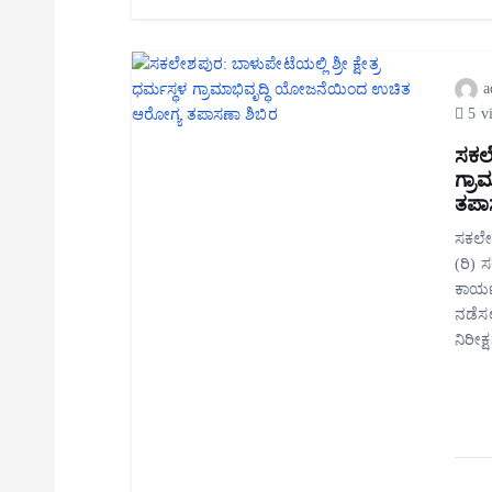
a
5 v
ಸಕಲೇ
ಗ್ರ
ತಪಾ
ಸಕಲೇಶಪ
(ರಿ) 
ಕಾರ್ಯ
ನಡೆಸಲ
ನಿರೀಕ