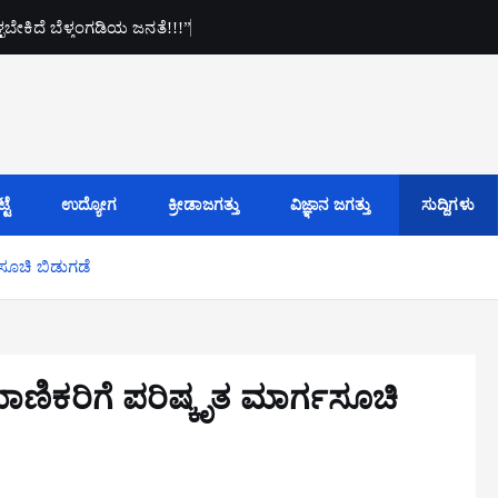
ಕೊಳ್ಳಬೇಕಿದೆ ಬೆಳ್ತಂಗಡಿಯ ಜನತೆ!!!”
ಟೆ
ಉದ್ಯೋಗ
ಕ್ರೀಡಾಜಗತ್ತು
ವಿಜ್ಞಾನ ಜಗತ್ತು
ಸುದ್ದಿಗಳು
ಸೂಚಿ ಬಿಡುಗಡೆ
ಣಿಕರಿಗೆ ಪರಿಷ್ಕೃತ ಮಾರ್ಗಸೂಚಿ