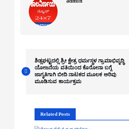
admin
P
ಶಿಡ್ಲಘಟ್ಟದಲ್ಲಿ ಶ್ರೀ ಕ್ಷೇತ್ರ ಧರ್ಮಸ್ಧಳ ಗ್ರಾಮಾಭಿವೃದ್ಧಿ
o
ಯೋಜನೆಯ ವತಿಯಿಂದ ಕೊರೋನಾ ಬಗ್ಗೆ
s
ಜಾಗೃತಿಗಾಗಿ ಬೀದಿ ನಾಟಕದ ಮೂಲಕ ಅರಿವು
ಮೂಡಿಸುವ ಕಾರ್ಯಕ್ರಮ
t
n
a
v
Related Posts
i