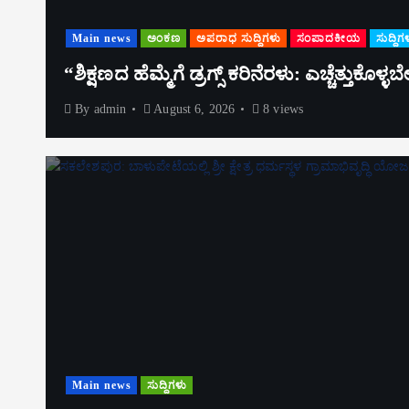
Main news
ಅಂಕಣ
ಅಪರಾಧ ಸುದ್ದಿಗಳು
ಸಂಪಾದಕೀಯ
ಸುದ್ದಿಗ
“ಶಿಕ್ಷಣದ ಹೆಮ್ಮೆಗೆ ಡ್ರಗ್ಸ್ ಕರಿನೆರಳು: ಎಚ್ಚೆತ್ತುಕೊಳ
By
admin
August 6, 2026
8 views
Main news
ಸುದ್ದಿಗಳು