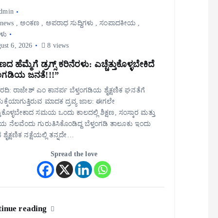
dmin
 news
,
ಅಂಕಣ
,
ಅಪರಾಧ ಸುದ್ದಿಗಳು
,
ಸಂಪಾದಕೀಯ
,
ಗಳು
ust 6, 2026
8 views
ಷಣದ ಹೆಮ್ಮೆಗೆ ಡ್ರಗ್ಸ್ ಕರಿನೆರಳು: ಎಚ್ಚೆತ್ತುಕೊಳ್ಳಬೇಕಿದೆ
ತಂಗಡಿಯ ಜನತೆ!!!”
ವರದಿ: ರಾಜೇಶ್ ಎಂ ಕಾನರ್ಪ ಬೆಳ್ತಂಗಡಿಯ ಶೈಕ್ಷಣಿಕ ಘನತೆಗೆ
ಚುಕ್ಕೆಯಾಗುತ್ತಿರುವ ಮಾದಕ ದ್ರವ್ಯ ಜಾಲ: ಈಗಲೇ
ತ್ತುಕೊಳ್ಳಬೇಕಾದ ಸಮಯ ಒಂದು ಕಾಲದಲ್ಲಿ ಶಿಕ್ಷಣ, ಸಂಸ್ಕಾರ ಮತ್ತು
ಯ ನೆಲವೆಂದು ಗುರುತಿಸಿಕೊಂಡಿದ್ದ ಬೆಳ್ತಂಗಡಿ ತಾಲೂಕು ಇಂದು
 ಶೈಕ್ಷಣಿಕ ನಕ್ಷೆಯಲ್ಲಿ ತನ್ನದೇ…
Spread the love
inue reading