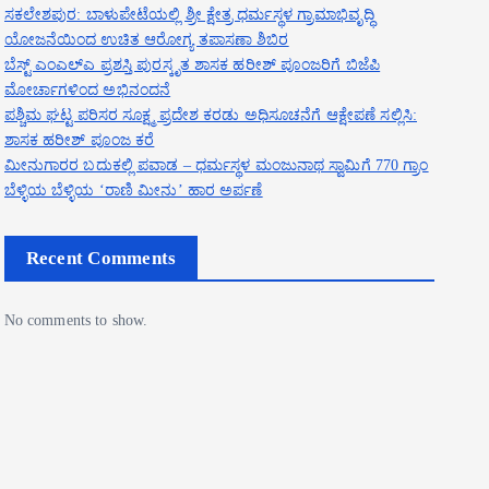
ಸಕಲೇಶಪುರ: ಬಾಳುಪೇಟೆಯಲ್ಲಿ ಶ್ರೀ ಕ್ಷೇತ್ರ ಧರ್ಮಸ್ಥಳ ಗ್ರಾಮಾಭಿವೃದ್ಧಿ
ಯೋಜನೆಯಿಂದ ಉಚಿತ ಆರೋಗ್ಯ ತಪಾಸಣಾ ಶಿಬಿರ
ಬೆಸ್ಟ್ ಎಂಎಲ್ಎ ಪ್ರಶಸ್ತಿ ಪುರಸ್ಕೃತ ಶಾಸಕ ಹರೀಶ್ ಪೂಂಜರಿಗೆ ಬಿಜೆಪಿ
ಮೋರ್ಚಾಗಳಿಂದ ಅಭಿನಂದನೆ
ಪಶ್ಚಿಮ ಘಟ್ಟ ಪರಿಸರ ಸೂಕ್ಷ್ಮ ಪ್ರದೇಶ ಕರಡು ಅಧಿಸೂಚನೆಗೆ ಆಕ್ಷೇಪಣೆ ಸಲ್ಲಿಸಿ:
ಶಾಸಕ ಹರೀಶ್ ಪೂಂಜ ಕರೆ
ಮೀನುಗಾರರ ಬದುಕಲ್ಲಿ ಪವಾಡ – ಧರ್ಮಸ್ಥಳ ಮಂಜುನಾಥ ಸ್ವಾಮಿಗೆ 770 ಗ್ರಾಂ
ಬೆಳ್ಳಿಯ ಬೆಳ್ಳಿಯ ‘ರಾಣಿ ಮೀನು’ ಹಾರ ಅರ್ಪಣೆ
Recent Comments
No comments to show.