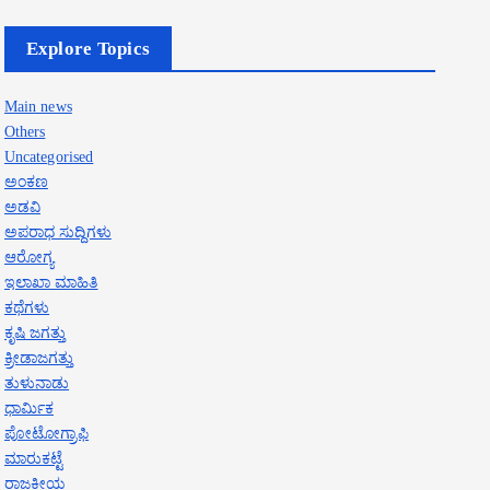
Explore Topics
Main news
Others
Uncategorised
ಅಂಕಣ
ಅಡವಿ
ಅಪರಾಧ ಸುದ್ದಿಗಳು
ಆರೋಗ್ಯ
ಇಲಾಖಾ ಮಾಹಿತಿ
ಕಥೆಗಳು
ಕೃಷಿ ಜಗತ್ತು
ಕ್ರೀಡಾಜಗತ್ತು
ತುಳುನಾಡು
ಧಾರ್ಮಿಕ
ಪೋಟೋಗ್ರಾಫಿ
ಮಾರುಕಟ್ಟೆ
ರಾಜಕೀಯ