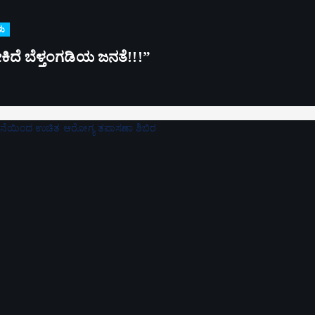
ಳು
್ಳಬೇಕಿದೆ ಬೆಳ್ತಂಗಡಿಯ ಜನತೆ!!!”