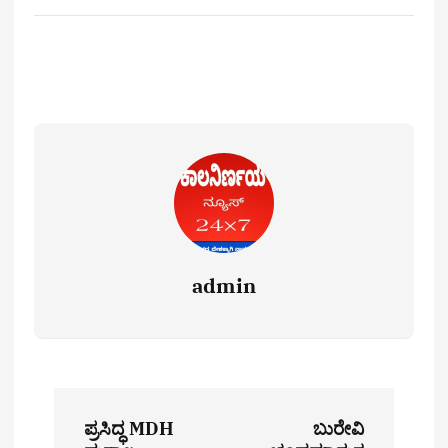
admin
P
ಪ್ರಸಿದ್ಧ MDH
ಬುರೇವಿ
o