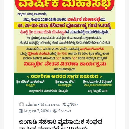
admin
Main news
,
ಸುದ್ದಿಗಳು
August 7, 2026
5 views
ಬಂಗಾಡಿ ಸಹಕಾರಿ ವ್ಯವಸಾಯಿಕ ಸಂಘದ
ವಾರ್ಷಿಕ ಮಹಾಸಭೆ ಆ.29ರಂದು