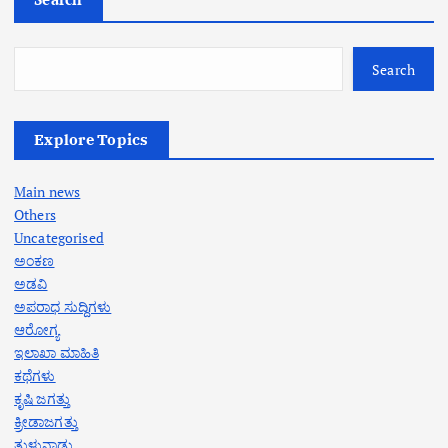
Search
Explore Topics
Main news
Others
Uncategorised
ಅಂಕಣ
ಅಡವಿ
ಅಪರಾಧ ಸುದ್ದಿಗಳು
ಆರೋಗ್ಯ
ಇಲಾಖಾ ಮಾಹಿತಿ
ಕಥೆಗಳು
ಕೃಷಿ ಜಗತ್ತು
ಕ್ರೀಡಾಜಗತ್ತು
ತುಳುನಾಡು