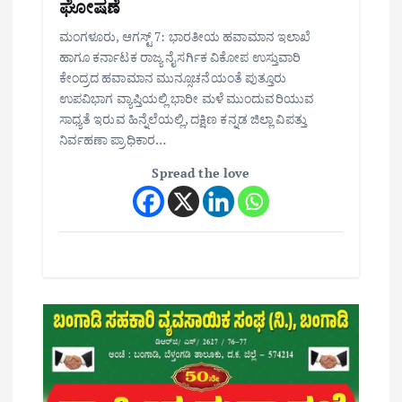
ಘೋಷಣೆ
ಮಂಗಳೂರು, ಆಗಸ್ಟ್ 7: ಭಾರತೀಯ ಹವಾಮಾನ ಇಲಾಖೆ
ಹಾಗೂ ಕರ್ನಾಟಕ ರಾಜ್ಯ ನೈಸರ್ಗಿಕ ವಿಕೋಪ ಉಸ್ತುವಾರಿ
ಕೇಂದ್ರದ ಹವಾಮಾನ ಮುನ್ಸೂಚನೆಯಂತೆ ಪುತ್ತೂರು
ಉಪವಿಭಾಗ ವ್ಯಾಪ್ತಿಯಲ್ಲಿ ಭಾರೀ ಮಳೆ ಮುಂದುವರಿಯುವ
ಸಾಧ್ಯತೆ ಇರುವ ಹಿನ್ನೆಲೆಯಲ್ಲಿ, ದಕ್ಷಿಣ ಕನ್ನಡ ಜಿಲ್ಲಾ ವಿಪತ್ತು
ನಿರ್ವಹಣಾ ಪ್ರಾಧಿಕಾರ…
Spread the love