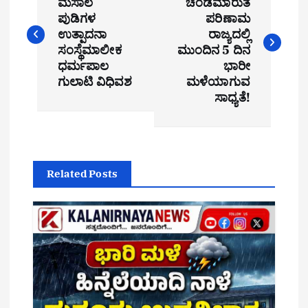
ಮಸಾಲ
ಚಂಡಮಾರುತ
ಪುಡಿಗಳ
ಪರಿಣಾಮ
s
ಉತ್ಪಾದನಾ
ರಾಜ್ಯದಲ್ಲಿ
t
ಸಂಸ್ಥೆಮಾಲೀಕ
ಮುಂದಿನ 5 ದಿನ
ಧರ್ಮಪಾಲ
ಭಾರೀ
n
ಗುಲಾಟಿ ವಿಧಿವಶ
ಮಳೆಯಾಗುವ
ಸಾಧ್ಯತೆ!
a
v
i
Related Posts
g
a
t
i
o