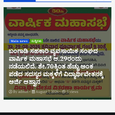
 ವ್ಯವಸಾಯಿಕ ಸಂಘದ
ೆ ಆ.29ರಂದು
ಕ್ಕಿಂತ ಹೆಚ್ಚು ಅಂಕ
Main news
ಅಂಕಣ
ಅಪರಾಧ
ಿಗೆ ವಿದ್ಯಾರ್ಥಿವೇತನಕ್ಕೆ
“ಶಿಕ್ಷಣದ ಹೆಮ್ಮೆಗೆ ಡ
ಎಚ್ಚೆತ್ತುಕೊಳ್ಳಬೇಕ
 2026
5 views
By
admin
August 6,