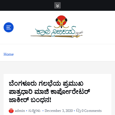
S
k
i
p
t
o
c
o
n
Home
t
e
n
t
ಬೆಂಗಳೂರು ಗಲಭೆಯ ಪ್ರಮುಖ
ಪಾತ್ರಧಾರಿ ಮಾಜಿ ಕಾರ್ಪೋರೇಟರ್
ಜಾಕೀರ್ ಬಂಧನ!
admin
ಸುದ್ದಿಗಳು
December 3, 2020
0 Comments