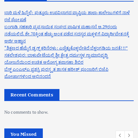
ಭಾರಿ ಮಳೆ ಹಿನ್ನೆಲೆ: ಪುತ್ತೂರು ಉಪವಿಭಾಗದ ವ್ಯಾಪ್ತಿಯ ಶಾಲಾ-ಕಾಲೇಜುಗಳಿಗೆ ನಾಳೆ
ರಜೆ ಘೋಷಣೆ
ಬಂಗಾಡಿ ಸಹಕಾರಿ ವ್ಯವಸಾಯಿಕ ಸಂಘದ ವಾರ್ಷಿಕ ಮಹಾಸಭೆ ಆ.29ರಂದು
ನಡೆಯಲಿದೆ. ಶೇ.70ಕ್ಕಿಂತ ಹೆಚ್ಚು ಅಂಕ ಪಡೆದ ಸದಸ್ಯರ ಮಕ್ಕಳಿಗೆ ವಿದ್ಯಾರ್ಥಿವೇತನಕ್ಕೆ
ಅರ್ಜಿ ಆಹ್ವಾನ
“ಶಿಕ್ಷಣದ ಹೆಮ್ಮೆಗೆ ಡ್ರಗ್ಸ್ ಕರಿನೆರಳು: ಎಚ್ಚೆತ್ತುಕೊಳ್ಳಬೇಕಿದೆ ಬೆಳ್ತಂಗಡಿಯ ಜನತೆ!!!”
ಸಕಲೇಶಪುರ: ಬಾಳುಪೇಟೆಯಲ್ಲಿ ಶ್ರೀ ಕ್ಷೇತ್ರ ಧರ್ಮಸ್ಥಳ ಗ್ರಾಮಾಭಿವೃದ್ಧಿ
ಯೋಜನೆಯಿಂದ ಉಚಿತ ಆರೋಗ್ಯ ತಪಾಸಣಾ ಶಿಬಿರ
ಬೆಸ್ಟ್ ಎಂಎಲ್ಎ ಪ್ರಶಸ್ತಿ ಪುರಸ್ಕೃತ ಶಾಸಕ ಹರೀಶ್ ಪೂಂಜರಿಗೆ ಬಿಜೆಪಿ
ಮೋರ್ಚಾಗಳಿಂದ ಅಭಿನಂದನೆ
Recent Comments
No comments to show.
You Missed