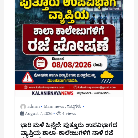
n
admin
Main news
,
ಸುದ್ದಿಗಳು
August 7, 2026
4 views
ಭಾರಿ ಮಳೆ ಹಿನ್ನೆಲೆ: ಪುತ್ತೂರು ಉಪವಿಭಾಗದ
ವ್ಯಾಪ್ತಿಯ ಶಾಲಾ-ಕಾಲೇಜುಗಳಿಗೆ ನಾಳೆ ರಜೆ