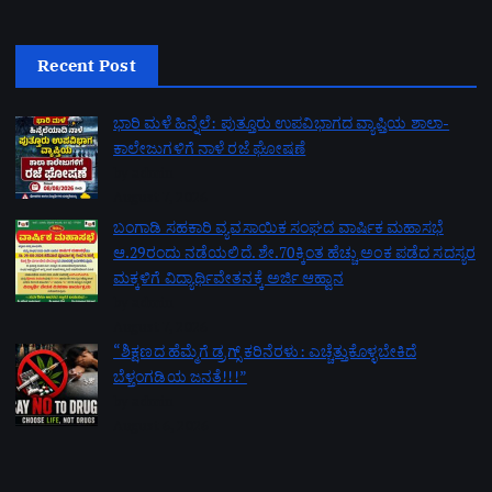
Recent Post
ಭಾರಿ ಮಳೆ ಹಿನ್ನೆಲೆ: ಪುತ್ತೂರು ಉಪವಿಭಾಗದ ವ್ಯಾಪ್ತಿಯ ಶಾಲಾ-
ಕಾಲೇಜುಗಳಿಗೆ ನಾಳೆ ರಜೆ ಘೋಷಣೆ
by admin
August 7, 2026
ಬಂಗಾಡಿ ಸಹಕಾರಿ ವ್ಯವಸಾಯಿಕ ಸಂಘದ ವಾರ್ಷಿಕ ಮಹಾಸಭೆ
ಆ.29ರಂದು ನಡೆಯಲಿದೆ. ಶೇ.70ಕ್ಕಿಂತ ಹೆಚ್ಚು ಅಂಕ ಪಡೆದ ಸದಸ್ಯರ
ಮಕ್ಕಳಿಗೆ ವಿದ್ಯಾರ್ಥಿವೇತನಕ್ಕೆ ಅರ್ಜಿ ಆಹ್ವಾನ
by admin
August 7, 2026
“ಶಿಕ್ಷಣದ ಹೆಮ್ಮೆಗೆ ಡ್ರಗ್ಸ್ ಕರಿನೆರಳು: ಎಚ್ಚೆತ್ತುಕೊಳ್ಳಬೇಕಿದೆ
ಬೆಳ್ತಂಗಡಿಯ ಜನತೆ!!!”
by admin
August 6, 2026