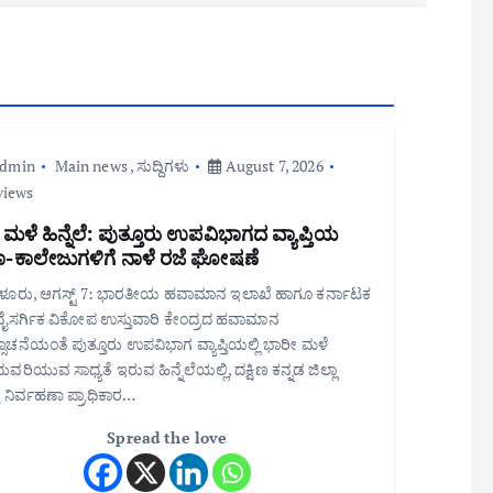
admin
Main news
,
ಸುದ್ದಿಗಳು
August 7, 2026
views
 ಮಳೆ ಹಿನ್ನೆಲೆ: ಪುತ್ತೂರು ಉಪವಿಭಾಗದ ವ್ಯಾಪ್ತಿಯ
ಾ-ಕಾಲೇಜುಗಳಿಗೆ ನಾಳೆ ರಜೆ ಘೋಷಣೆ
ೂರು, ಆಗಸ್ಟ್ 7: ಭಾರತೀಯ ಹವಾಮಾನ ಇಲಾಖೆ ಹಾಗೂ ಕರ್ನಾಟಕ
 ನೈಸರ್ಗಿಕ ವಿಕೋಪ ಉಸ್ತುವಾರಿ ಕೇಂದ್ರದ ಹವಾಮಾನ
ೂಚನೆಯಂತೆ ಪುತ್ತೂರು ಉಪವಿಭಾಗ ವ್ಯಾಪ್ತಿಯಲ್ಲಿ ಭಾರೀ ಮಳೆ
ವರಿಯುವ ಸಾಧ್ಯತೆ ಇರುವ ಹಿನ್ನೆಲೆಯಲ್ಲಿ, ದಕ್ಷಿಣ ಕನ್ನಡ ಜಿಲ್ಲಾ
ತು ನಿರ್ವಹಣಾ ಪ್ರಾಧಿಕಾರ…
Spread the love