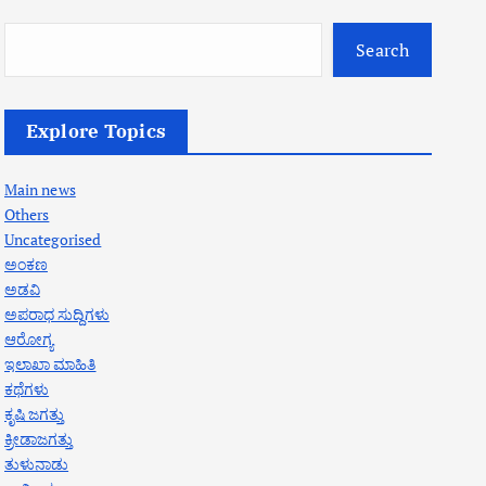
Search
Explore Topics
Main news
Others
Uncategorised
ಅಂಕಣ
ಅಡವಿ
ಅಪರಾಧ ಸುದ್ದಿಗಳು
ಆರೋಗ್ಯ
ಇಲಾಖಾ ಮಾಹಿತಿ
ಕಥೆಗಳು
ಕೃಷಿ ಜಗತ್ತು
ಕ್ರೀಡಾಜಗತ್ತು
ತುಳುನಾಡು