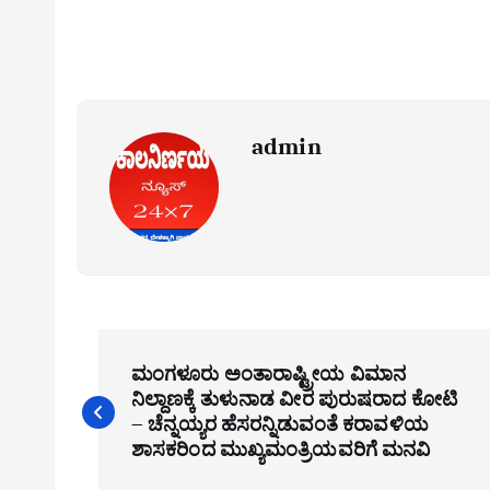
admin
P
ಮಂಗಳೂರು ಅಂತಾರಾಷ್ಟ್ರೀಯ ವಿಮಾನ
o
ನಿಲ್ದಾಣಕ್ಕೆ ತುಳುನಾಡ ವೀರ ಪುರುಷರಾದ ಕೋಟಿ
s
– ಚೆನ್ನಯ್ಯರ ಹೆಸರನ್ನಿಡುವಂತೆ ಕರಾವಳಿಯ
ಶಾಸಕರಿಂದ ಮುಖ್ಯಮಂತ್ರಿಯವರಿಗೆ ಮನವಿ
t