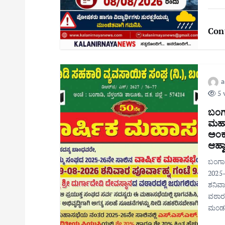
Con
5 
ಬಂಗ
ಮಹಾಸ
ಅಂಕ 
ಆಹ್ವ
ಬಂಗಾ
2025–
ಶನಿವಾರ
ವಠಾರದ
ಮಂಡ