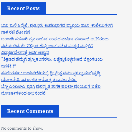
Recent Posts
ಭಾರಿ ಮಳೆ ಹಿನ್ನೆಲೆ: ಪುತ್ತೂರು ಉಪವಿಭಾಗದ ವ್ಯಾಪ್ತಿಯ ಶಾಲಾ-ಕಾಲೇಜುಗಳಿಗೆ
ನಾಳೆ ರಜೆ ಘೋಷಣೆ
ಬಂಗಾಡಿ ಸಹಕಾರಿ ವ್ಯವಸಾಯಿಕ ಸಂಘದ ವಾರ್ಷಿಕ ಮಹಾಸಭೆ ಆ.29ರಂದು
ನಡೆಯಲಿದೆ. ಶೇ.70ಕ್ಕಿಂತ ಹೆಚ್ಚು ಅಂಕ ಪಡೆದ ಸದಸ್ಯರ ಮಕ್ಕಳಿಗೆ
ವಿದ್ಯಾರ್ಥಿವೇತನಕ್ಕೆ ಅರ್ಜಿ ಆಹ್ವಾನ
“ಶಿಕ್ಷಣದ ಹೆಮ್ಮೆಗೆ ಡ್ರಗ್ಸ್ ಕರಿನೆರಳು: ಎಚ್ಚೆತ್ತುಕೊಳ್ಳಬೇಕಿದೆ ಬೆಳ್ತಂಗಡಿಯ
ಜನತೆ!!!”
ಸಕಲೇಶಪುರ: ಬಾಳುಪೇಟೆಯಲ್ಲಿ ಶ್ರೀ ಕ್ಷೇತ್ರ ಧರ್ಮಸ್ಥಳ ಗ್ರಾಮಾಭಿವೃದ್ಧಿ
ಯೋಜನೆಯಿಂದ ಉಚಿತ ಆರೋಗ್ಯ ತಪಾಸಣಾ ಶಿಬಿರ
ಬೆಸ್ಟ್ ಎಂಎಲ್ಎ ಪ್ರಶಸ್ತಿ ಪುರಸ್ಕೃತ ಶಾಸಕ ಹರೀಶ್ ಪೂಂಜರಿಗೆ ಬಿಜೆಪಿ
ಮೋರ್ಚಾಗಳಿಂದ ಅಭಿನಂದನೆ
Recent Comments
No comments to show.