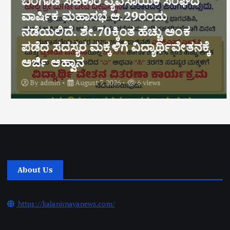
ಬಂಗಾಡಿ ಸಹಕಾರಿ ವ್ಯವಸಾಯಿಕ ಸಂಘದ
ವಾರ್ಷಿಕ ಮಹಾಸಭೆ ಆ.29ರಂದು
ನಡೆಯಲಿದೆ. ಶೇ.70ಕ್ಕಿಂತ ಹೆಚ್ಚು ಅಂಕ
ಪಡೆದ ಸದಸ್ಯರ ಮಕ್ಕಳಿಗೆ ವಿದ್ಯಾರ್ಥಿವೇತನಕ್ಕೆ
ಅರ್ಜಿ ಆಹ್ವಾನ
By
admin
August 7, 2026
6 views
About Us
https://kalanirnayanews.com/