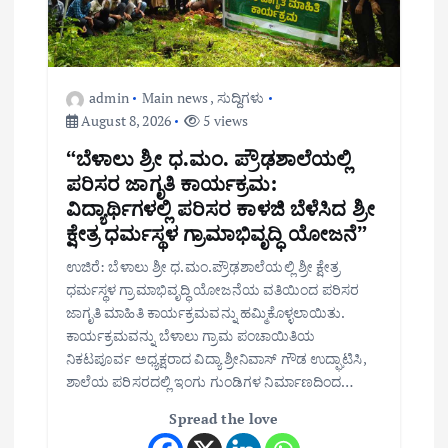
o
n
admin
Main news
,
ಸುದ್ದಿಗಳು
August 8, 2026
5 views
“ಬೆಳಾಲು ಶ್ರೀ ಧ.ಮಂ. ಪ್ರೌಢಶಾಲೆಯಲ್ಲಿ
ಪರಿಸರ ಜಾಗೃತಿ ಕಾರ್ಯಕ್ರಮ:
ವಿದ್ಯಾರ್ಥಿಗಳಲ್ಲಿ ಪರಿಸರ ಕಾಳಜಿ ಬೆಳೆಸಿದ ಶ್ರೀ
ಕ್ಷೇತ್ರ ಧರ್ಮಸ್ಥಳ ಗ್ರಾಮಾಭಿವೃದ್ಧಿ ಯೋಜನೆ”
ಉಜಿರೆ: ಬೆಳಾಲು ಶ್ರೀ ಧ.ಮಂ.ಪ್ರೌಢಶಾಲೆಯಲ್ಲಿ ಶ್ರೀ ಕ್ಷೇತ್ರ
ಧರ್ಮಸ್ಥಳ ಗ್ರಾಮಾಭಿವೃದ್ಧಿ ಯೋಜನೆಯ ವತಿಯಿಂದ ಪರಿಸರ
ಜಾಗೃತಿ ಮಾಹಿತಿ ಕಾರ್ಯಕ್ರಮವನ್ನು ಹಮ್ಮಿಕೊಳ್ಳಲಾಯಿತು.
ಕಾರ್ಯಕ್ರಮವನ್ನು ಬೆಳಾಲು ಗ್ರಾಮ ಪಂಚಾಯಿತಿಯ
ನಿಕಟಪೂರ್ವ ಅಧ್ಯಕ್ಷರಾದ ವಿದ್ಯಾ ಶ್ರೀನಿವಾಸ್ ಗೌಡ ಉದ್ಘಾಟಿಸಿ,
ಶಾಲೆಯ ಪರಿಸರದಲ್ಲಿ ಇಂಗು ಗುಂಡಿಗಳ ನಿರ್ಮಾಣದಿಂದ…
Spread the love