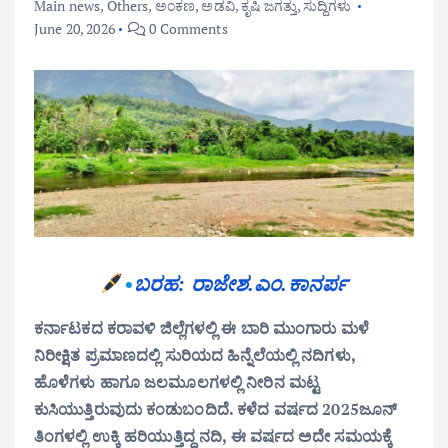
Main news
,
Others
,
ಅಂಕಣ
,
ಅಡವಿ
,
ಕೃಷಿ ಜಗತ್ತು
,
ಸುದ್ದಿಗಳು
June 20, 2026
0 Comments
•
ಬರಹ: ರಾಜೇಶ.ಎಂ.ಕಾನರ್ಪ
ಕರ್ನಾಟಕದ ಕರಾವಳಿ ಜಿಲ್ಲೆಗಳಲ್ಲಿ ಈ ಬಾರಿ ಮುಂಗಾರು ಮಳೆ
ನಿರೀಕ್ಷಿತ ಪ್ರಮಾಣದಲ್ಲಿ ಸುರಿಯದ ಹಿನ್ನೆಲೆಯಲ್ಲಿ ನದಿಗಳು,
ಹೊಳೆಗಳು ಹಾಗೂ ಜಲಮೂಲಗಳಲ್ಲಿ ನೀರಿನ ಮಟ್ಟ
ಕುಸಿಯುತ್ತಿರುವುದು ಕಂಡುಬಂದಿದೆ. ಕಳೆದ ವರ್ಷದ 2025ಜೂನ್
ತಿಂಗಳಲ್ಲಿ ಉಕ್ಕಿ ಹರಿಯುತ್ತಿದ್ದ ನದಿ, ಈ ವರ್ಷದ ಅದೇ ಸಮಯಕ್ಕೆ