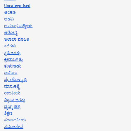
Uncategorised
ಅಂಕಣ
ಅಡವಿ
ಅಪರಾಧ ಸುದ್ದಿಗಳು
ಆರೋಗ್ಯ
ಇಲಾಖಾ ಮಾಹಿತಿ
ಕಥೆಗಳು
ಕೃಷಿ ಜಗತ್ತು
ಕ್ರೀಡಾಜಗತ್ತು
ತುಳುನಾಡು
ಧಾರ್ಮಿಕ
ಪೋಟೋಗ್ರಾಫಿ
ಮಾರುಕಟ್ಟೆ
ರಾಜಕೀಯ
ವಿಜ್ಞಾನ ಜಗತ್ತು
ವ್ಯಂಗ್ಯ ಚಿತ್ರ
ಶಿಕ್ಷಣ
ಸಂಪಾದಕೀಯ
ಸಮಾಜಸೇವೆ