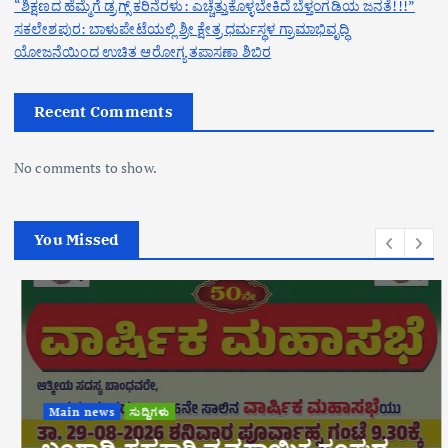
“ಶಿಕ್ಷಣದ ಹೆಮ್ಮೆಗೆ ಡ್ರಗ್ಸ್ ಕರಿನೆರಳು: ಎಚ್ಚೆತ್ತುಕೊಳ್ಳಬೇಕಿದೆ ಬೆಳ್ತಂಗಡಿಯ ಜನತೆ!!!”
ಸಕಲೇಶಪುರ: ಬಾಳುಪೇಟೆಯಲ್ಲಿ ಶ್ರೀ ಕ್ಷೇತ್ರ ಧರ್ಮಸ್ಥಳ ಗ್ರಾಮಾಭಿವೃದ್ಧಿ
ಯೋಜನೆಯಿಂದ ಉಚಿತ ಆರೋಗ್ಯ ತಪಾಸಣಾ ಶಿಬಿರ
Recent Comments
No comments to show.
You Missed
Main news
ಸುದ್ದಿಗಳು