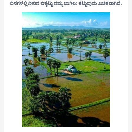
ದಿನಗಳಲ್ಲಿ ನೀರಿನ ಬಿಕ್ಕಟ್ಟು ನಮ್ಮ ಬಾಗಿಲು ತಟ್ಟುವುದು ಖಚಿತವಾಗಿದೆ.