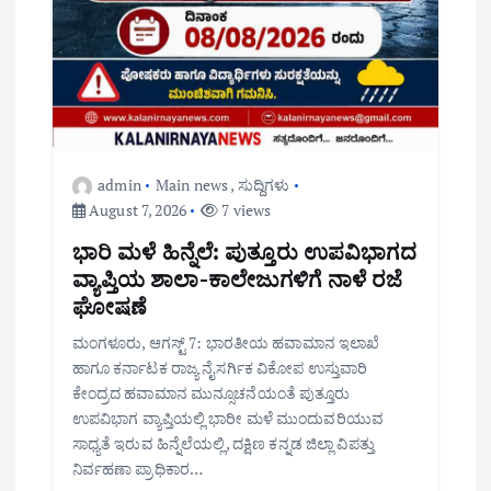
admin
Main news
,
ಸುದ್ದಿಗಳು
August 7, 2026
7 views
ಭಾರಿ ಮಳೆ ಹಿನ್ನೆಲೆ: ಪುತ್ತೂರು ಉಪವಿಭಾಗದ
ವ್ಯಾಪ್ತಿಯ ಶಾಲಾ-ಕಾಲೇಜುಗಳಿಗೆ ನಾಳೆ ರಜೆ
ಘೋಷಣೆ
ಮಂಗಳೂರು, ಆಗಸ್ಟ್ 7: ಭಾರತೀಯ ಹವಾಮಾನ ಇಲಾಖೆ
ಹಾಗೂ ಕರ್ನಾಟಕ ರಾಜ್ಯ ನೈಸರ್ಗಿಕ ವಿಕೋಪ ಉಸ್ತುವಾರಿ
ಕೇಂದ್ರದ ಹವಾಮಾನ ಮುನ್ಸೂಚನೆಯಂತೆ ಪುತ್ತೂರು
ಉಪವಿಭಾಗ ವ್ಯಾಪ್ತಿಯಲ್ಲಿ ಭಾರೀ ಮಳೆ ಮುಂದುವರಿಯುವ
ಸಾಧ್ಯತೆ ಇರುವ ಹಿನ್ನೆಲೆಯಲ್ಲಿ, ದಕ್ಷಿಣ ಕನ್ನಡ ಜಿಲ್ಲಾ ವಿಪತ್ತು
ನಿರ್ವಹಣಾ ಪ್ರಾಧಿಕಾರ…