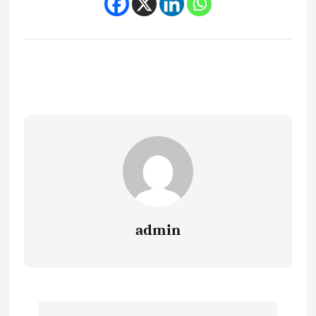
admin
P