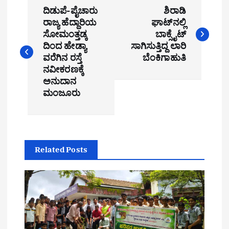
ದಿಡುಪೆ-ಪೈಚಾರು
ಶಿರಾಡಿ
o
ರಾಜ್ಯ ಹೆದ್ದಾರಿಯ
ಘಾಟ್‌ನಲ್ಲಿ
ಸೋಮಂತ್ತಡ್ಕ
ಬಾಕ್ಸೈಟ್
s
ದಿಂದ ಹೇಡ್ಯಾ
ಸಾಗಿಸುತ್ತಿದ್ದ ಲಾರಿ
t
ವರೆಗಿನ ರಸ್ತೆ
ಬೆಂಕಿಗಾಹುತಿ
ನವೀಕರಣಕ್ಕೆ
n
ಅನುದಾನ
ಮಂಜೂರು
a
v
i
Related Posts
g
a
t
i