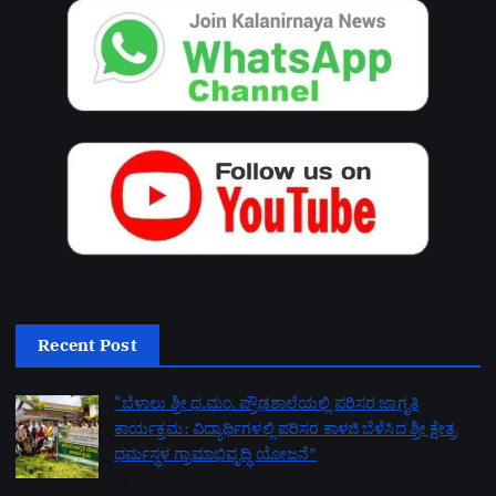
Recent Post
“ಬೆಳಾಲು ಶ್ರೀ ಧ.ಮಂ. ಪ್ರೌಢಶಾಲೆಯಲ್ಲಿ ಪರಿಸರ ಜಾಗೃತಿ
ಕಾರ್ಯಕ್ರಮ: ವಿದ್ಯಾರ್ಥಿಗಳಲ್ಲಿ ಪರಿಸರ ಕಾಳಜಿ ಬೆಳೆಸಿದ ಶ್ರೀ ಕ್ಷೇತ್ರ
ಧರ್ಮಸ್ಥಳ ಗ್ರಾಮಾಭಿವೃದ್ಧಿ ಯೋಜನೆ”
by admin