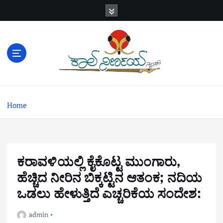
S
k
i
p
t
o
c
o
n
Home
t
e
n
t
ಕರಾವಳಿಯಲ್ಲಿ ಕೈಕೊಟ್ಟ ಮುಂಗಾರು,
ಹೆಚ್ಚಿದ ನೀರಿನ ಬಿಕ್ಕಟ್ಟಿನ ಆತಂಕ; ನದಿಯ
ಒಡಲು ಹೇಳುತ್ತಿದೆ ಎಚ್ಚರಿಕೆಯ ಸಂದೇಶ:
admin