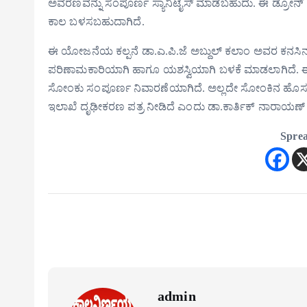
ಅವರಣವನ್ನು ಸಂಪೂರ್ಣ ಸ್ಯಾನಿಟೈಸ್ ಮಾಡಬಹುದು. ಈ ಡ್ರೋನ್ 
ಕಾಲ ಬಳಸಬಹುದಾಗಿದೆ.
ಈ ಯೋಜನೆಯ ಕಲ್ಪನೆ ಡಾ.ಎ.ಪಿ.ಜೆ ಅಬ್ದುಲ್ ಕಲಾಂ ಅವರ ಕನಸಿನ ಕೂ
ಪರಿಣಾಮಕಾರಿಯಾಗಿ ಹಾಗೂ ಯಶಸ್ವಿಯಾಗಿ ಬಳಕೆ ಮಾಡಲಾಗಿದೆ. ಈ 
ಸೋಂಕು ಸಂಪೂರ್ಣ ನಿವಾರಣೆಯಾಗಿದೆ. ಅಲ್ಲದೇ ಸೋಂಕಿನ ಹೊಸ ಪ
ಇಲಾಖೆ ದೃಢೀಕರಣ ಪತ್ರ ನೀಡಿದೆ ಎಂದು ಡಾ.ಕಾರ್ತಿಕ್ ನಾರಾಯಣ್
Sprea
admin