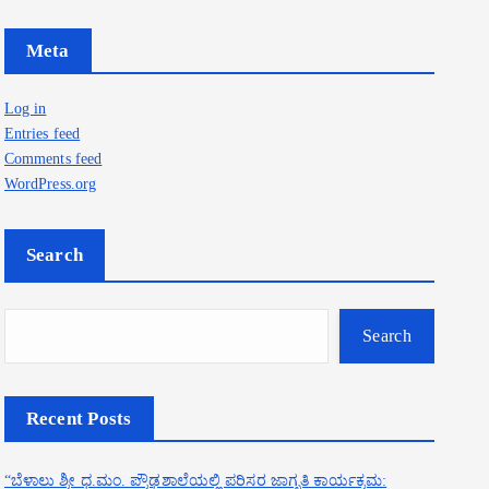
Meta
Log in
Entries feed
Comments feed
WordPress.org
Search
Search
Recent Posts
“ಬೆಳಾಲು ಶ್ರೀ ಧ.ಮಂ. ಪ್ರೌಢಶಾಲೆಯಲ್ಲಿ ಪರಿಸರ ಜಾಗೃತಿ ಕಾರ್ಯಕ್ರಮ: