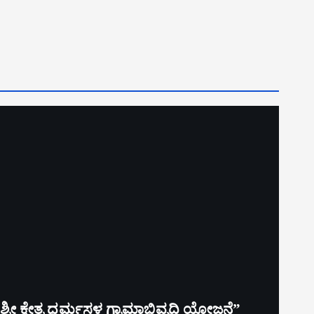
ರೀ ಕ್ಷೇತ್ರ ಧರ್ಮಸ್ಥಳ ಗ್ರಾಮಾಭಿವೃದ್ಧಿ ಯೋಜನೆ”