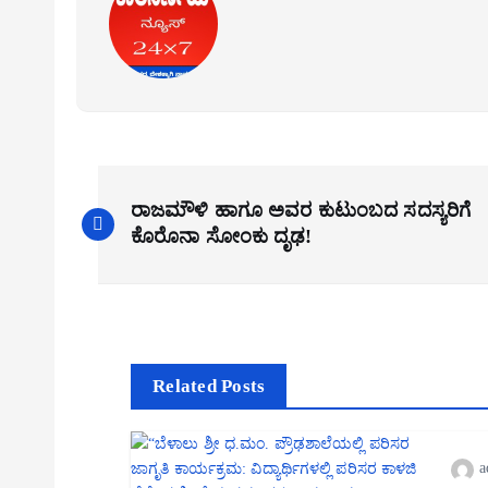
P
ರಾಜಮೌಳಿ ಹಾಗೂ ಅವರ ಕುಟುಂಬದ ಸದಸ್ಯರಿಗೆ
o
ಕೊರೊನಾ ಸೋಂಕು ದೃಢ!
s
t
n
a
Related Posts
v
i
a