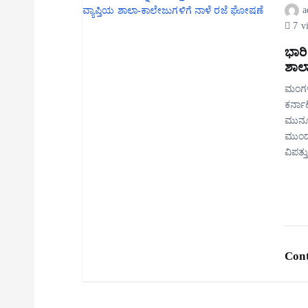
a
7 v
ಭಾರಿ
ಶಾಲ
ಮಂಗಳ
ಕರ್ನಾ
ಮುನ್ಸ
ಮುಂದು
ವಿಪತ್
Cont