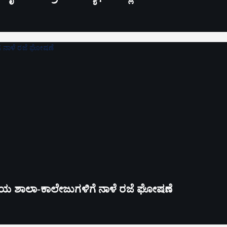
ಪ್ತಿಯ ಶಾಲಾ-ಕಾಲೇಜುಗಳಿಗೆ ನಾಳೆ ರಜೆ ಘೋಷಣೆ