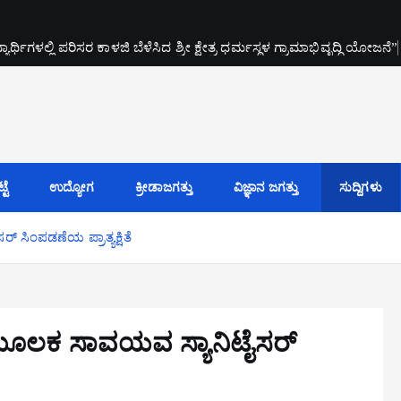
್ಥಿಗಳಲ್ಲಿ ಪರಿಸರ ಕಾಳಜಿ ಬೆಳೆಸಿದ ಶ್ರೀ ಕ್ಷೇತ್ರ ಧರ್ಮಸ್ಥಳ ಗ್ರಾಮಾಭಿವೃದ್ಧಿ ಯೋಜನೆ”
ಟೆ
ಉದ್ಯೋಗ
ಕ್ರೀಡಾಜಗತ್ತು
ವಿಜ್ಞಾನ ಜಗತ್ತು
ಸುದ್ದಿಗಳು
್ ಸಿಂಪಡಣೆಯ ಪ್ರಾತ್ಯಕ್ಷಿತೆ
ರೋನ್ ಮೂಲಕ ಸಾವಯವ ಸ್ಯಾನಿಟೈಸರ್