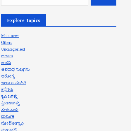
Explore Topics
Main news
Others
Uncategorised
ಅಂಕಣ
ಅಡವಿ
ಅಪರಾಧ ಸುದ್ದಿಗಳು
ಆರೋಗ್ಯ
ಇಲಾಖಾ ಮಾಹಿತಿ
ಕಥೆಗಳು
ಕೃಷಿ ಜಗತ್ತು
ಕ್ರೀಡಾಜಗತ್ತು
ತುಳುನಾಡು
ಧಾರ್ಮಿಕ
ಪೋಟೋಗ್ರಾಫಿ
ಮಾರುಕಟ್ಟೆ