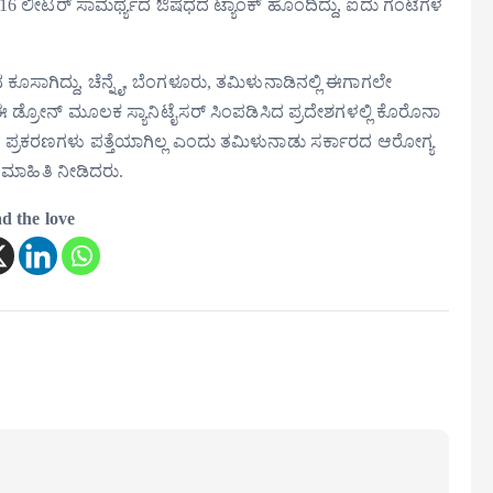
16 ಲೀಟರ್ ಸಾಮರ್ಥ್ಯದ ಔಷಧದ ಟ್ಯಾಂಕ್ ಹೊಂದಿದ್ದು, ಐದು ಗಂಟೆಗಳ
ಸಾಗಿದ್ದು, ಚೆನ್ನೈ, ಬೆಂಗಳೂರು, ತಮಿಳುನಾಡಿನಲ್ಲಿ ಈಗಾಗಲೇ
ಡ್ರೋನ್ ಮೂಲಕ ಸ್ಯಾನಿಟೈಸರ್ ಸಿಂಪಡಿಸಿದ ಪ್ರದೇಶಗಳಲ್ಲಿ ಕೊರೊನಾ
್ರಕರಣಗಳು ಪತ್ತೆಯಾಗಿಲ್ಲ ಎಂದು ತಮಿಳುನಾಡು ಸರ್ಕಾರದ ಆರೋಗ್ಯ
 ಮಾಹಿತಿ ನೀಡಿದರು.
d the love