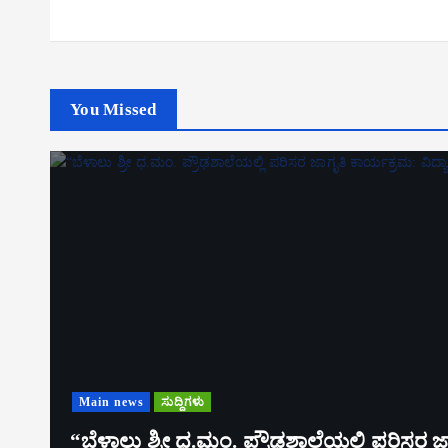
You Missed
Main news
ಸುದ್ದಿಗಳು
“ಬೆಳಾಲು ಶ್ರೀ ಧ.ಮಂ. ಪ್ರೌಢಶಾಲೆಯಲ್ಲಿ ಪರಿಸರ ಜಾಗೃ