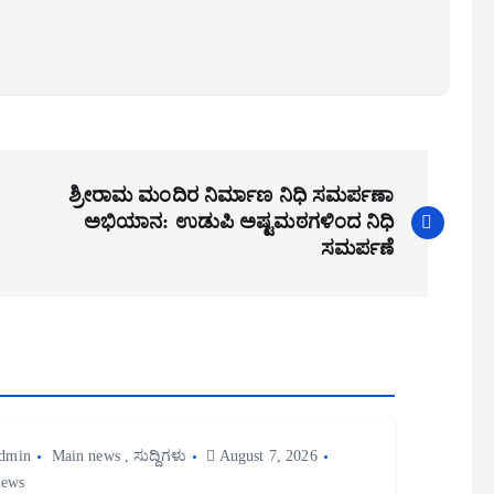
ಶ್ರೀರಾಮ ಮಂದಿರ ನಿರ್ಮಾಣ ನಿಧಿ ಸಮರ್ಪಣಾ
ಅಭಿಯಾನ: ಉಡುಪಿ ಅಷ್ಟಮಠಗಳಿಂದ ನಿಧಿ
ಸಮರ್ಪಣೆ
dmin
Main news
,
ಸುದ್ದಿಗಳು
August 7, 2026
iews