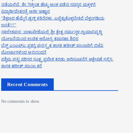
ನಡೆಯಲಿದೆ. ಶೇ.70ಕ್ಕಿಂತ ಹೆಚ್ಚು ಅಂಕ ಪಡೆದ ಸದಸ್ಯರ ಮಕ್ಕಳಿಗೆ
ವಿದ್ಯಾರ್ಥಿವೇತನಕ್ಕೆ ಅರ್ಜಿ ಆಹ್ವಾನ
“ಶಿಕ್ಷಣದ ಹೆಮ್ಮೆಗೆ ಡ್ರಗ್ಸ್ ಕರಿನೆರಳು: ಎಚ್ಚೆತ್ತುಕೊಳ್ಳಬೇಕಿದೆ ಬೆಳ್ತಂಗಡಿಯ
ಜನತೆ!!!”
ಸಕಲೇಶಪುರ: ಬಾಳುಪೇಟೆಯಲ್ಲಿ ಶ್ರೀ ಕ್ಷೇತ್ರ ಧರ್ಮಸ್ಥಳ ಗ್ರಾಮಾಭಿವೃದ್ಧಿ
ಯೋಜನೆಯಿಂದ ಉಚಿತ ಆರೋಗ್ಯ ತಪಾಸಣಾ ಶಿಬಿರ
ಬೆಸ್ಟ್ ಎಂಎಲ್ಎ ಪ್ರಶಸ್ತಿ ಪುರಸ್ಕೃತ ಶಾಸಕ ಹರೀಶ್ ಪೂಂಜರಿಗೆ ಬಿಜೆಪಿ
ಮೋರ್ಚಾಗಳಿಂದ ಅಭಿನಂದನೆ
ಪಶ್ಚಿಮ ಘಟ್ಟ ಪರಿಸರ ಸೂಕ್ಷ್ಮ ಪ್ರದೇಶ ಕರಡು ಅಧಿಸೂಚನೆಗೆ ಆಕ್ಷೇಪಣೆ ಸಲ್ಲಿಸಿ:
ಶಾಸಕ ಹರೀಶ್ ಪೂಂಜ ಕರೆ
Recent Comments
No comments to show.