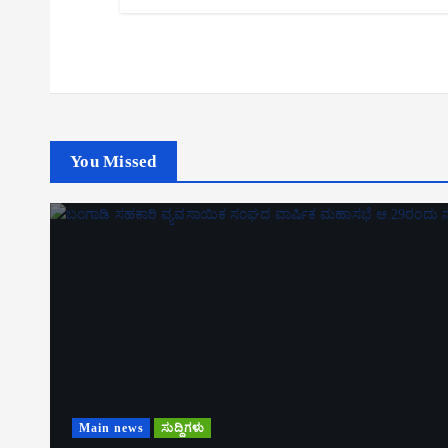
You Missed
Main news
ಸುದ್ದಿಗಳು