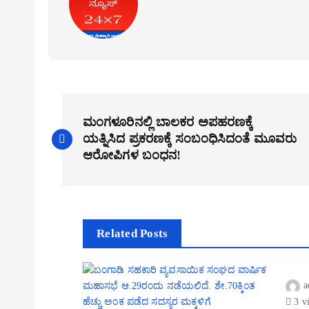
P
ಮಂಗಳೂರಿನಲ್ಲಿ ಬಾಲಕರ ಅಪಹರಣಕ್ಕೆ
o
ಯತ್ನಿಸಿದ ಪ್ರಕರಣಕ್ಕೆ ಸಂಬಂಧಿಸಿದಂತೆ ಮೂವರು
s
ಆರೋಪಿಗಳ ಬಂಧನ!
t
n
a
Related Posts
v
i
a
g
3 v