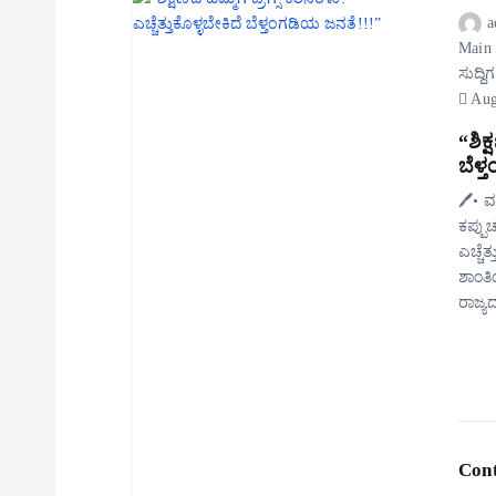
a
Main
ಸುದ್ದಿ
Aug
“ಶಿಕ್
ಬೆಳ್
🖊️• 
ಕಪ್ಪು
ಎಚ್ಚೆ
ಶಾಂತಿ
ರಾಜ್ಯದ
Cont