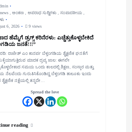
dmin
 news
,
ಅಂಕಣ
,
ಅಪರಾಧ ಸುದ್ದಿಗಳು
,
ಸಂಪಾದಕೀಯ
,
ಗಳು
ust 6, 2026
9 views
ಷಣದ ಹೆಮ್ಮೆಗೆ ಡ್ರಗ್ಸ್ ಕರಿನೆರಳು: ಎಚ್ಚೆತ್ತುಕೊಳ್ಳಬೇಕಿದೆ
ತಂಗಡಿಯ ಜನತೆ!!!”
ವರದಿ: ರಾಜೇಶ್ ಎಂ ಕಾನರ್ಪ ಬೆಳ್ತಂಗಡಿಯ ಶೈಕ್ಷಣಿಕ ಘನತೆಗೆ
ಚುಕ್ಕೆಯಾಗುತ್ತಿರುವ ಮಾದಕ ದ್ರವ್ಯ ಜಾಲ: ಈಗಲೇ
ತ್ತುಕೊಳ್ಳಬೇಕಾದ ಸಮಯ ಒಂದು ಕಾಲದಲ್ಲಿ ಶಿಕ್ಷಣ, ಸಂಸ್ಕಾರ ಮತ್ತು
ಯ ನೆಲವೆಂದು ಗುರುತಿಸಿಕೊಂಡಿದ್ದ ಬೆಳ್ತಂಗಡಿ ತಾಲೂಕು ಇಂದು
 ಶೈಕ್ಷಣಿಕ ನಕ್ಷೆಯಲ್ಲಿ ತನ್ನದೇ…
Spread the love
inue reading