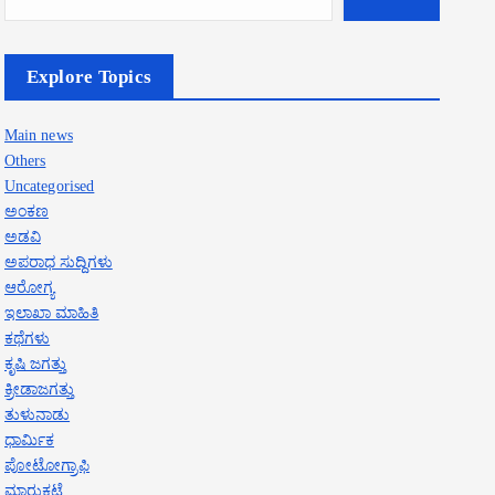
Explore Topics
Main news
Others
Uncategorised
ಅಂಕಣ
ಅಡವಿ
ಅಪರಾಧ ಸುದ್ದಿಗಳು
ಆರೋಗ್ಯ
ಇಲಾಖಾ ಮಾಹಿತಿ
ಕಥೆಗಳು
ಕೃಷಿ ಜಗತ್ತು
ಕ್ರೀಡಾಜಗತ್ತು
ತುಳುನಾಡು
ಧಾರ್ಮಿಕ
ಪೋಟೋಗ್ರಾಫಿ
ಮಾರುಕಟ್ಟೆ