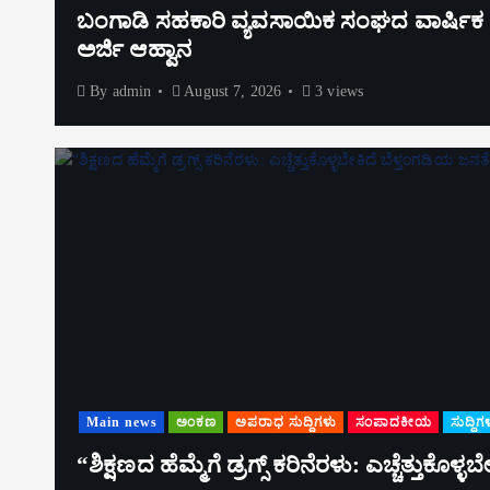
ಬಂಗಾಡಿ ಸಹಕಾರಿ ವ್ಯವಸಾಯಿಕ ಸಂಘದ ವಾರ್ಷಿಕ ಮಹಾ
ಅರ್ಜಿ ಆಹ್ವಾನ
By
admin
August 7, 2026
3 views
Main news
ಅಂಕಣ
ಅಪರಾಧ ಸುದ್ದಿಗಳು
ಸಂಪಾದಕೀಯ
ಸುದ್ದಿಗ
“ಶಿಕ್ಷಣದ ಹೆಮ್ಮೆಗೆ ಡ್ರಗ್ಸ್ ಕರಿನೆರಳು: ಎಚ್ಚೆತ್ತುಕೊಳ