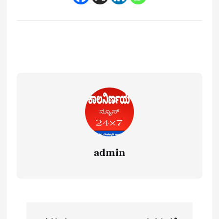
admin
P