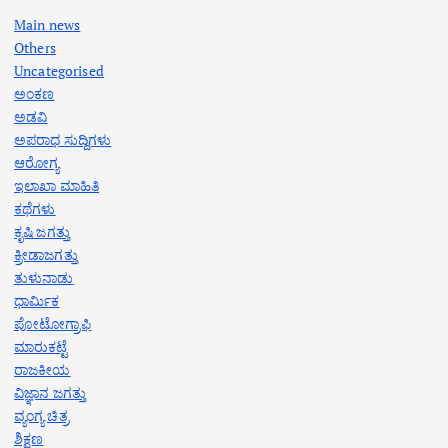
Main news
Others
Uncategorised
ಅಂಕಣ
ಅಡವಿ
ಅಪರಾಧ ಸುದ್ದಿಗಳು
ಆರೋಗ್ಯ
ಇಲಾಖಾ ಮಾಹಿತಿ
ಕಥೆಗಳು
ಕೃಷಿ ಜಗತ್ತು
ಕ್ರೀಡಾಜಗತ್ತು
ತುಳುನಾಡು
ಧಾರ್ಮಿಕ
ಪೋಟೋಗ್ರಾಫಿ
ಮಾರುಕಟ್ಟೆ
ರಾಜಕೀಯ
ವಿಜ್ಞಾನ ಜಗತ್ತು
ವ್ಯಂಗ್ಯ ಚಿತ್ರ
ಶಿಕ್ಷಣ