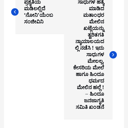
ಪ್ರಕೃತಿಯ
ಸಾಧುಗಳ ಹತ್ಯೆ
o
ಮಡಿಲಲ್ಲಿದೆ
ಮಾಡಿದ
‘ನೋನಿ’ಯೆಂಬ
ಮತಾಂಧರ
s
ಸಂಜೀವಿನಿ
ಮೇಲಿನ
t
ಖಟ್ಲೆಯನ್ನು
ತ್ವರಿತಗತಿ
n
ನ್ಯಾಯಾಲಯದ
ಲ್ಲಿ ನಡೆಸಿ ! ಇದು
a
ಸಾಧುಗಳ
ಮೇಲಲ್ಲ,
v
ಕೇಸರಿಯ ಮೇಲೆ
i
ಹಾಗೂ ಹಿಂದೂ
ಧರ್ಮದ
g
ಮೇಲಿನ ಹಲ್ಲೆ !
– ಹಿಂದೂ
a
ಜನಜಾಗೃತಿ
ಸಮಿತಿ ಖಂಡನೆ
t
i