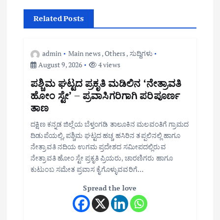
o
Related Posts
n
admin
Main news
,
Others
,
ಸುದ್ದಿಗಳು
August 9, 2026
4 views
ಪಶ್ಚಿಮ ಘಟ್ಟದ ಪ್ರಕೃತಿ ಮಡಿಲಿನ ‘ನೇತ್ರಾವತಿ
ಹೋಂ ಸ್ಟೇ’ – ಪ್ರವಾಸಿಗರಿಗಾಗಿ ಪರಿಪೂರ್ಣ
ತಾಣ
ದಕ್ಷಿಣ ಕನ್ನಡ ಜಿಲ್ಲೆಯ ಬೆಳ್ತಂಗಡಿ ತಾಲೂಕಿನ ಮಲವಂತಿಗೆ ಗ್ರಾಮದ
ದಿಡುಪೆಯಲ್ಲಿ, ಪಶ್ಚಿಮ ಘಟ್ಟದ ಹಚ್ಚ ಹಸಿರಿನ ತಪ್ಪಲಿನಲ್ಲಿ ಹಾಗೂ
ನೇತ್ರಾವತಿ ನದಿಯ ಉಗಮ ಪ್ರದೇಶದ ಸಮೀಪದಲ್ಲಿರುವ
ನೇತ್ರಾವತಿ ಹೋಂ ಸ್ಟೇ ಪ್ರಕೃತಿ ಪ್ರಿಯರು, ಚಾರಣಿಗರು ಹಾಗೂ
ಕುಟುಂಬ ಸಮೇತ ಪ್ರವಾಸ ಕೈಗೊಳ್ಳುವವರಿಗೆ…
Spread the love