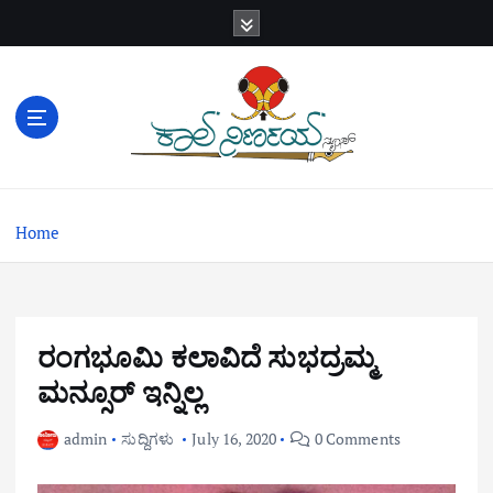
S
k
i
p
t
o
c
o
n
Home
t
e
n
t
ರಂಗಭೂಮಿ ಕಲಾವಿದೆ ಸುಭದ್ರಮ್ಮ
ಮನ್ಸೂರ್‌ ಇನ್ನಿಲ್ಲ
admin
ಸುದ್ದಿಗಳು
July 16, 2020
0 Comments