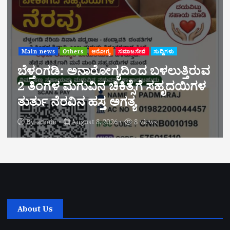
Main news
Others
ಆರೋಗ್ಯ
ಸಮಾಜಸೇವೆ
ಸುದ್ದಿಗಳು
ಬೆಳ್ತಂಗಡಿ: ಅನಾರೋಗ್ಯದಿಂದ ಬಳಲುತ್ತಿರುವ
2 ತಿಂಗಳ ಮಗುವಿನ ಚಿಕಿತ್ಸೆಗೆ ಸಹೃದಯಿಗಳ
ತುರ್ತು ನೆರವಿನ ಹಸ್ತ ಅಗತ್ಯ
By
admin
August 8, 2026
8 views
About Us