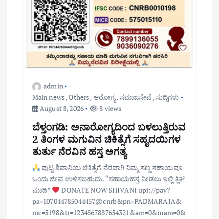
admin
Main news
,
Others
,
ಆರೋಗ್ಯ
,
ಸಮಾಜಸೇವೆ
,
ಸುದ್ದಿಗಳು
August 8, 2026
8 views
ಬೆಳ್ತಂಗಡಿ: ಅನಾರೋಗ್ಯದಿಂದ ಬಳಲುತ್ತಿರುವ
2 ತಿಂಗಳ ಮಗುವಿನ ಚಿಕಿತ್ಸೆಗೆ ಸಹೃದಯಿಗಳ
ತುರ್ತು ನೆರವಿನ ಹಸ್ತ ಅಗತ್ಯ
ಪುಟ್ಟ ಶಿವಾನಿಯ ಚಿಕಿತ್ಸೆಗೆ ನೆರವಾಗಿ ನಿಮ್ಮ ಸಣ್ಣ ಸಹಾಯವೂ
ಒಂದು ಜೀವ ಉಳಿಸಬಹುದು. “ಸಹಾಯಹಸ್ತ ನೀಡಲು ಇಲ್ಲಿ ಕ್ಲಿಕ್
ಮಾಡಿ”
DONATE NOW SHIVANI upi://pay?
pa=107044785044457@cnrb&pn=PADMARAJA&
mc=5198&tr=1234567887654321&am=0&mam=0&