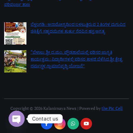
ಪರಿಪೂರ್ಣ ತಾಣ
by admin
August 9, 2026
ಬೆಳ್ತಂಗಡಿ: ಅನಾರೋಗ್ಯದಿಂದ ಬಳಲುತ್ತಿರುವ 2 ತಿಂಗಳ ಮಗುವಿನ
ಚಿಕಿತ್ಸೆಗೆ ಸಹೃದಯಿಗಳ ತುರ್ತು ನೆರವಿನ ಹಸ್ತ ಅಗತ್ಯ
by admin
August 8, 2026
“ಬೆಳಾಲು ಶ್ರೀ ಧ.ಮಂ. ಪ್ರೌಢಶಾಲೆಯಲ್ಲಿ ಪರಿಸರ ಜಾಗೃತಿ
ಕಾರ್ಯಕ್ರಮ: ವಿದ್ಯಾರ್ಥಿಗಳಲ್ಲಿ ಪರಿಸರ ಕಾಳಜಿ ಬೆಳೆಸಿದ ಶ್ರೀ ಕ್ಷೇತ್ರ
ಧರ್ಮಸ್ಥಳ ಗ್ರಾಮಾಭಿವೃದ್ಧಿ ಯೋಜನೆ”
by admin
August 8, 2026
Copyright © 2026 Kalanirnaya News | Powered by
the Pic Cell
Contact us
Open chaty