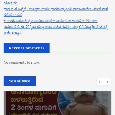
ಯೋಜನೆ”
ಭಾರಿ ಮಳೆ ಹಿನ್ನೆಲೆ: ಪುತ್ತೂರು ಉಪವಿಭಾಗದ ವ್ಯಾಪ್ತಿಯ ಶಾಲಾ-ಕಾಲೇಜುಗಳಿಗೆ ನಾಳೆ
ರಜೆ ಘೋಷಣೆ
ಬಂಗಾಡಿ ಸಹಕಾರಿ ವ್ಯವಸಾಯಿಕ ಸಂಘದ ವಾರ್ಷಿಕ ಮಹಾಸಭೆ ಆ.29ರಂದು
ನಡೆಯಲಿದೆ. ಶೇ.70ಕ್ಕಿಂತ ಹೆಚ್ಚು ಅಂಕ ಪಡೆದ ಸದಸ್ಯರ ಮಕ್ಕಳಿಗೆ ವಿದ್ಯಾರ್ಥಿವೇತನಕ್ಕೆ
ಅರ್ಜಿ ಆಹ್ವಾನ
Recent Comments
No comments to show.
You Missed