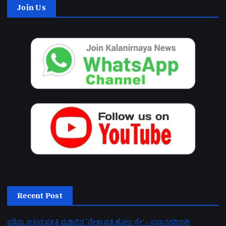
Join Us
Recent Post
ಪಶ್ಚಿಮ ಘಟ್ಟದ ಪ್ರಕೃತಿ ಮಡಿಲಿನ ‘ನೇತ್ರಾವತಿ ಹೋಂ ಸ್ಟೇ’ – ಪ್ರವಾಸಿಗರಿಗಾಗಿ