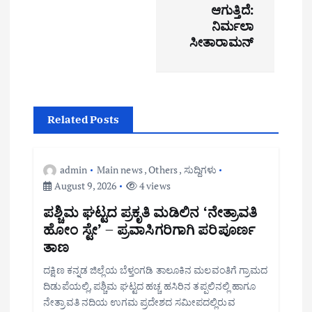
ಆಗುತ್ತಿದೆ:
g
ನಿರ್ಮಲಾ
ಸೀತಾರಾಮನ್
a
t
i
Related Posts
o
n
admin
Main news
,
Others
,
ಸುದ್ದಿಗಳು
August 9, 2026
4 views
ಪಶ್ಚಿಮ ಘಟ್ಟದ ಪ್ರಕೃತಿ ಮಡಿಲಿನ ‘ನೇತ್ರಾವತಿ
ಹೋಂ ಸ್ಟೇ’ – ಪ್ರವಾಸಿಗರಿಗಾಗಿ ಪರಿಪೂರ್ಣ
ತಾಣ
ದಕ್ಷಿಣ ಕನ್ನಡ ಜಿಲ್ಲೆಯ ಬೆಳ್ತಂಗಡಿ ತಾಲೂಕಿನ ಮಲವಂತಿಗೆ ಗ್ರಾಮದ
ದಿಡುಪೆಯಲ್ಲಿ, ಪಶ್ಚಿಮ ಘಟ್ಟದ ಹಚ್ಚ ಹಸಿರಿನ ತಪ್ಪಲಿನಲ್ಲಿ ಹಾಗೂ
ನೇತ್ರಾವತಿ ನದಿಯ ಉಗಮ ಪ್ರದೇಶದ ಸಮೀಪದಲ್ಲಿರುವ