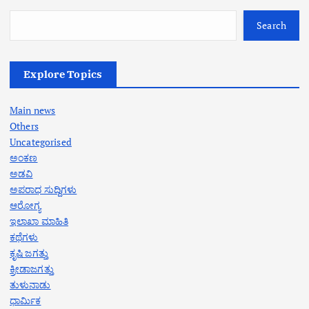
Search
Explore Topics
Main news
Others
Uncategorised
ಅಂಕಣ
ಅಡವಿ
ಅಪರಾಧ ಸುದ್ದಿಗಳು
ಆರೋಗ್ಯ
ಇಲಾಖಾ ಮಾಹಿತಿ
ಕಥೆಗಳು
ಕೃಷಿ ಜಗತ್ತು
ಕ್ರೀಡಾಜಗತ್ತು
ತುಳುನಾಡು
ಧಾರ್ಮಿಕ