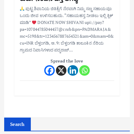
ಪುಟ್ಟ ಶಿವಾನಿಯ ಚಿಕಿತ್ಸೆಗೆ ನೆರವಾಗಿ ನಿಮ್ಮ ಸಣ್ಣ ಸಹಾಯವೂ
ಒಂದು ಜೀವ ಉಳಿಸಬಹುದು. “ಸಹಾಯಹಸ್ತ ನೀಡಲು ಇಲ್ಲಿ ಕ್ಲಿಕ್
ಮಾಡಿ”
DONATE NOW SHIVANI upi://pay?
pa=107044785044457@cnrb&pn=PADMARAJA&
mc=5198&tr=1234567887654321&am=0&mam=0&
cu=INR ಬೆಳ್ತಂಗಡಿ, ಆ. 9: ಬೆಳ್ತಂಗಡಿ ತಾಲೂಕಿನ ನೆರಿಯ
ಗ್ರಾಮದ ನಿವಾಸಿಗಳಾದ ಪದ್ಮರಾಜ್…
Spread the love
Search