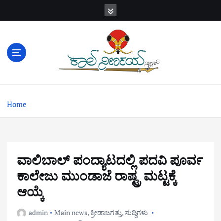
S
k
i
p
t
o
c
o
n
Home
t
e
n
t
ವಾಲಿಬಾಲ್ ಪಂದ್ಯಾಟದಲ್ಲಿ ಪದವಿ ಪೂರ್ವ
ಕಾಲೇಜು ಮುಂಡಾಜೆ ರಾಷ್ಟ್ರ ಮಟ್ಟಕ್ಕೆ
ಆಯ್ಕೆ
admin
Main news
,
ಕ್ರೀಡಾಜಗತ್ತು
,
ಸುದ್ದಿಗಳು