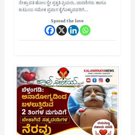
ನೇತ್ರಾವತಿ ಹೋಂ ಸ್ಟೇ ಪ್ರಕೃತಿ ಪ್ರಿಯರು, ಚಾರಣಿಗರು ಹಾಗೂ
ಕುಟುಂಬ ಸಮೇತ ಪ್ರವಾಸ ಕೈಗೊಳ್ಳುವವರಿಗೆ…
Spread the love