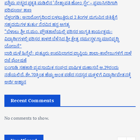
ಪಶ್ಚಿಮ ಘಟ್ಟದ ಪ್ರಕೃತಿ ಮಡಿಲಿನ ‘ನೇತ್ರಾವತಿ ಹೋಂ ಸ್ಟೇ’ – ಪ್ರವಾಸಿಗರಿಗಾಗಿ
ಪರಿಪೂರ್ಣ ತಾಣ
ಬೆಳ್ತಂಗಡಿ: ಅನಾರೋಗ್ಯದಿಂದ ಬಳಲುತ್ತಿರುವ 2 ತಿಂಗಳ ಮಗುವಿನ ಚಿಕಿತ್ಸೆಗೆ
ಸಹೃದಯಿಗಳ ತುರ್ತು ನೆರವಿನ ಹಸ್ತ ಅಗತ್ಯ
“ಬೆಳಾಲು ಶ್ರೀ ಧ.ಮಂ. ಪ್ರೌಢಶಾಲೆಯಲ್ಲಿ ಪರಿಸರ ಜಾಗೃತಿ ಕಾರ್ಯಕ್ರಮ:
ವಿದ್ಯಾರ್ಥಿಗಳಲ್ಲಿ ಪರಿಸರ ಕಾಳಜಿ ಬೆಳೆಸಿದ ಶ್ರೀ ಕ್ಷೇತ್ರ ಧರ್ಮಸ್ಥಳ ಗ್ರಾಮಾಭಿವೃದ್ಧಿ
ಯೋಜನೆ”
ಭಾರಿ ಮಳೆ ಹಿನ್ನೆಲೆ: ಪುತ್ತೂರು ಉಪವಿಭಾಗದ ವ್ಯಾಪ್ತಿಯ ಶಾಲಾ-ಕಾಲೇಜುಗಳಿಗೆ ನಾಳೆ
ರಜೆ ಘೋಷಣೆ
ಬಂಗಾಡಿ ಸಹಕಾರಿ ವ್ಯವಸಾಯಿಕ ಸಂಘದ ವಾರ್ಷಿಕ ಮಹಾಸಭೆ ಆ.29ರಂದು
ನಡೆಯಲಿದೆ. ಶೇ.70ಕ್ಕಿಂತ ಹೆಚ್ಚು ಅಂಕ ಪಡೆದ ಸದಸ್ಯರ ಮಕ್ಕಳಿಗೆ ವಿದ್ಯಾರ್ಥಿವೇತನಕ್ಕೆ
ಅರ್ಜಿ ಆಹ್ವಾನ
Recent Comments
No comments to show.