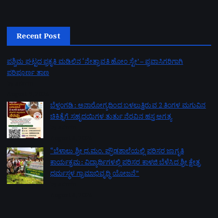
Recent Post
ಪಶ್ಚಿಮ ಘಟ್ಟದ ಪ್ರಕೃತಿ ಮಡಿಲಿನ ‘ನೇತ್ರಾವತಿ ಹೋಂ ಸ್ಟೇ’ – ಪ್ರವಾಸಿಗರಿಗಾಗಿ
ಪರಿಪೂರ್ಣ ತಾಣ
by admin
August 9, 2026
ಬೆಳ್ತಂಗಡಿ: ಅನಾರೋಗ್ಯದಿಂದ ಬಳಲುತ್ತಿರುವ 2 ತಿಂಗಳ ಮಗುವಿನ
ಚಿಕಿತ್ಸೆಗೆ ಸಹೃದಯಿಗಳ ತುರ್ತು ನೆರವಿನ ಹಸ್ತ ಅಗತ್ಯ
by admin
August 8, 2026
“ಬೆಳಾಲು ಶ್ರೀ ಧ.ಮಂ. ಪ್ರೌಢಶಾಲೆಯಲ್ಲಿ ಪರಿಸರ ಜಾಗೃತಿ
ಕಾರ್ಯಕ್ರಮ: ವಿದ್ಯಾರ್ಥಿಗಳಲ್ಲಿ ಪರಿಸರ ಕಾಳಜಿ ಬೆಳೆಸಿದ ಶ್ರೀ ಕ್ಷೇತ್ರ
ಧರ್ಮಸ್ಥಳ ಗ್ರಾಮಾಭಿವೃದ್ಧಿ ಯೋಜನೆ”
by admin
August 8, 2026