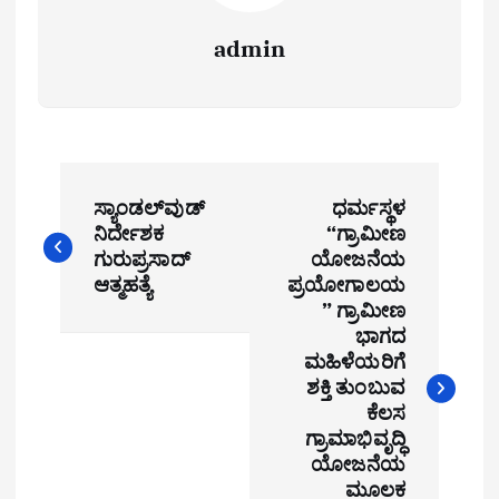
admin
P
ಸ್ಯಾಂಡಲ್‌ವುಡ್‌
ಧರ್ಮಸ್ಥಳ
o
ನಿರ್ದೇಶಕ
“ಗ್ರಾಮೀಣ
ಗುರುಪ್ರಸಾದ್‌
ಯೋಜನೆಯ
s
ಆತ್ಮಹತ್ಯೆ
ಪ್ರಯೋಗಾಲಯ
t
” ಗ್ರಾಮೀಣ
ಭಾಗದ
n
ಮಹಿಳೆಯರಿಗೆ
ಶಕ್ತಿ ತುಂಬುವ
a
ಕೆಲಸ
ಗ್ರಾಮಾಭಿವೃದ್ಧಿ
v
ಯೋಜನೆಯ
i
ಮೂಲಕ