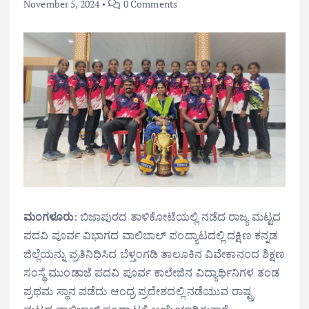
November 5, 2024
0 Comments
ಮಂಗಳೂರು
: ಬಿಜಾಪುರದ ತಾಳಿಕೋಟೆಯಲ್ಲಿ ನಡೆದ ರಾಜ್ಯ ಮಟ್ಟದ
ಪದವಿ ಪೂರ್ವ ವಿಭಾಗದ ವಾಲಿಬಾಲ್ ಪಂದ್ಯಾಟದಲ್ಲಿ ದಕ್ಷಿಣ ಕನ್ನಡ
ಜಿಲ್ಲೆಯನ್ನು ಪ್ರತಿನಿಧಿಸಿದ ಬೆಳ್ತಂಗಡಿ ತಾಲೂಕಿನ ವಿವೇಕಾನಂದ ಶಿಕ್ಷಣ
ಸಂಸ್ಥೆ ಮುಂಡಾಜೆ ಪದವಿ ಪೂರ್ವ ಕಾಲೇಜಿನ ವಿದ್ಯಾರ್ಥಿನಿಗಳ ತಂಡ
ಪ್ರಥಮ ಸ್ಥಾನ ಪಡೆದು ಆಂಧ್ರ ಪ್ರದೇಶದಲ್ಲಿ ನಡೆಯುವ ರಾಷ್ಟ್ರ