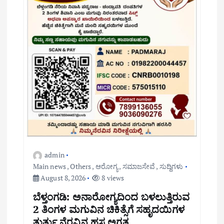
admin
Main news
,
Others
,
ಆರೋಗ್ಯ
,
ಸಮಾಜಸೇವೆ
,
ಸುದ್ದಿಗಳು
August 8, 2026
8 views
ಬೆಳ್ತಂಗಡಿ: ಅನಾರೋಗ್ಯದಿಂದ ಬಳಲುತ್ತಿರುವ
2 ತಿಂಗಳ ಮಗುವಿನ ಚಿಕಿತ್ಸೆಗೆ ಸಹೃದಯಿಗಳ
ತುರ್ತು ನೆರವಿನ ಹಸ್ತ ಅಗತ್ಯ