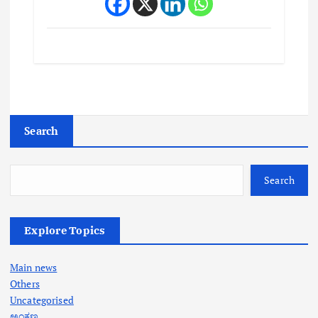
Search
Search
Explore Topics
Main news
Others
Uncategorised
ಅಂಕಣ