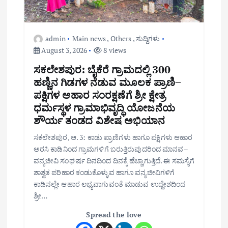
admin
Main news
,
Others
,
ಸುದ್ದಿಗಳು
August 3, 2026
8 views
ಸಕಲೇಶಪುರ: ಬೈಕೆರೆ ಗ್ರಾಮದಲ್ಲಿ 300
ಹಣ್ಣಿನ ಗಿಡಗಳ ನೆಡುವ ಮೂಲಕ ಪ್ರಾಣಿ–
ಪಕ್ಷಿಗಳ ಆಹಾರ ಸಂರಕ್ಷಣೆಗೆ ಶ್ರೀ ಕ್ಷೇತ್ರ
ಧರ್ಮಸ್ಥಳ ಗ್ರಾಮಾಭಿವೃದ್ಧಿ ಯೋಜನೆಯ
ಶೌರ್ಯ ತಂಡದ ವಿಶೇಷ ಅಭಿಯಾನ
ಸಕಲೇಶಪುರ, ಆ. 3: ಕಾಡು ಪ್ರಾಣಿಗಳು ಹಾಗೂ ಪಕ್ಷಿಗಳು ಆಹಾರ
ಅರಸಿ ಕಾಡಿನಿಂದ ಗ್ರಾಮಗಳಿಗೆ ಬರುತ್ತಿರುವುದರಿಂದ ಮಾನವ–
ವನ್ಯಜೀವಿ ಸಂಘರ್ಷ ದಿನದಿಂದ ದಿನಕ್ಕೆ ಹೆಚ್ಚಾಗುತ್ತಿದೆ. ಈ ಸಮಸ್ಯೆಗೆ
ಶಾಶ್ವತ ಪರಿಹಾರ ಕಂಡುಕೊಳ್ಳುವ ಹಾಗೂ ವನ್ಯಜೀವಿಗಳಿಗೆ
ಕಾಡಿನಲ್ಲೇ ಆಹಾರ ಲಭ್ಯವಾಗುವಂತೆ ಮಾಡುವ ಉದ್ದೇಶದಿಂದ
ಶ್ರೀ…
Spread the love