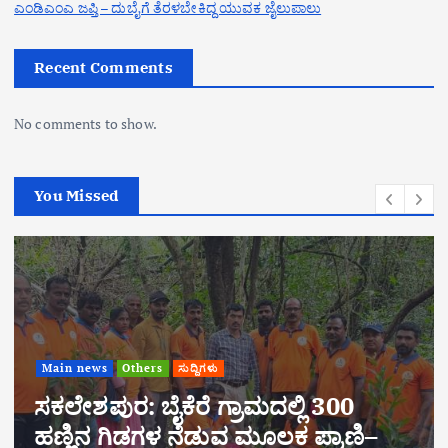
ಎಂಡಿಎಂಎ ಜಪ್ತಿ – ದುಬೈಗೆ ತೆರಳಬೇಕಿದ್ದ ಯುವಕ ಜೈಲುಪಾಲು
Recent Comments
No comments to show.
You Missed
ಮದಲ್ಲಿ 300
ಮೂಲಕ ಪ್ರಾಣಿ–
Main news
Others
ಸುದ್ದಿಗಳು