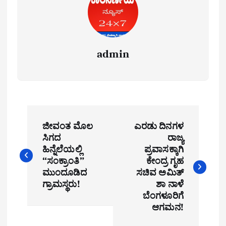
admin
P
ಜೀವಂತ ಮೊಲ
ಎರಡು ದಿನಗಳ
o
ಸಿಗದ
ರಾಜ್ಯ
ಹಿನ್ನೆಲೆಯಲ್ಲಿ
ಪ್ರವಾಸಕ್ಕಾಗಿ
s
“ಸಂಕ್ರಾಂತಿ”
ಕೇಂದ್ರ ಗೃಹ
t
ಮುಂದೂಡಿದ
ಸಚಿವ ಅಮಿತ್
ಗ್ರಾಮಸ್ಥರು!
ಶಾ ನಾಳೆ
n
ಬೆಂಗಳೂರಿಗೆ
ಆಗಮನ!
a