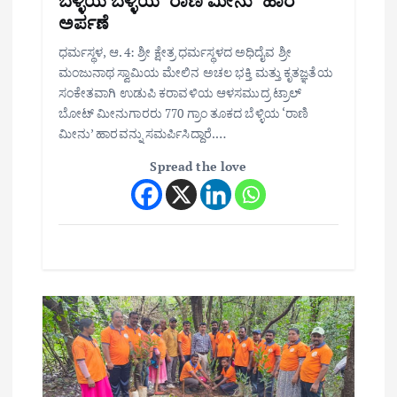
ಬೆಳ್ಳಿಯ ಬೆಳ್ಳಿಯ ‘ರಾಣಿ ಮೀನು’ ಹಾರ
ಅರ್ಪಣೆ
ಧರ್ಮಸ್ಥಳ, ಆ. 4: ಶ್ರೀ ಕ್ಷೇತ್ರ ಧರ್ಮಸ್ಥಳದ ಅಧಿದೈವ ಶ್ರೀ
ಮಂಜುನಾಥ ಸ್ವಾಮಿಯ ಮೇಲಿನ ಅಚಲ ಭಕ್ತಿ ಮತ್ತು ಕೃತಜ್ಞತೆಯ
ಸಂಕೇತವಾಗಿ ಉಡುಪಿ ಕರಾವಳಿಯ ಆಳಸಮುದ್ರ ಟ್ರಾಲ್
ಬೋಟ್ ಮೀನುಗಾರರು 770 ಗ್ರಾಂ ತೂಕದ ಬೆಳ್ಳಿಯ ‘ರಾಣಿ
ಮೀನು’ ಹಾರವನ್ನು ಸಮರ್ಪಿಸಿದ್ದಾರೆ.…
Spread the love