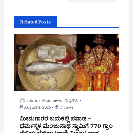
v
i
Related Posts
g
a
t
i
o
n
admin
Main news
,
ಸುದ್ದಿಗಳು
August 4, 2026
3 views
ಮೀನುಗಾರರ ಬದುಕಲ್ಲಿ ಪವಾಡ –
ಧರ್ಮಸ್ಥಳ ಮಂಜುನಾಥ ಸ್ವಾಮಿಗೆ 770 ಗ್ರಾಂ