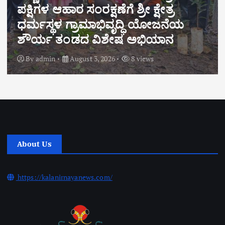
್ರೀ ಕ್ಷೇತ್ರ
ಕಾಡಾನೆ ದಾಳಿಯಲ್ಲಿ ಮೃತಪ
್ಧಿ ಯೋಜನೆಯ
ಗೌಡರ ಕುಟುಂಬಕ್ಕೆ ಶಾ
 ಅಭಿಯಾನ
ಸಾಂತ್ವನ – ರೂ.20 ಲಕ್ಷ ಪರ
8 views
By
admin
August 2, 2026
About Us
https://kalanirnayanews.com/