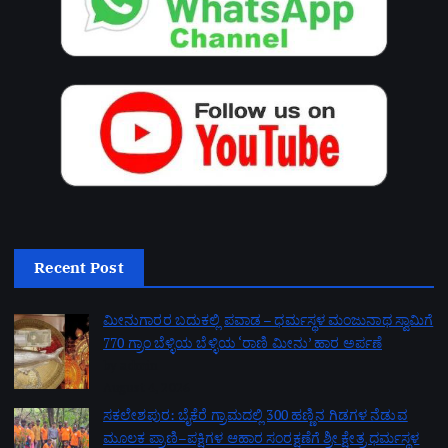
Recent Post
ಮೀನುಗಾರರ ಬದುಕಲ್ಲಿ ಪವಾಡ – ಧರ್ಮಸ್ಥಳ ಮಂಜುನಾಥ ಸ್ವಾಮಿಗೆ
770 ಗ್ರಾಂ ಬೆಳ್ಳಿಯ ಬೆಳ್ಳಿಯ ‘ರಾಣಿ ಮೀನು’ ಹಾರ ಅರ್ಪಣೆ
by admin
August 4, 2026
ಸಕಲೇಶಪುರ: ಬೈಕೆರೆ ಗ್ರಾಮದಲ್ಲಿ 300 ಹಣ್ಣಿನ ಗಿಡಗಳ ನೆಡುವ
ಮೂಲಕ ಪ್ರಾಣಿ–ಪಕ್ಷಿಗಳ ಆಹಾರ ಸಂರಕ್ಷಣೆಗೆ ಶ್ರೀ ಕ್ಷೇತ್ರ ಧರ್ಮಸ್ಥಳ