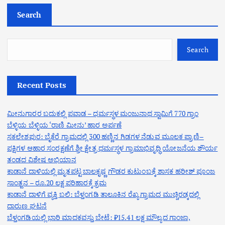
Search
Search
Recent Posts
ಮೀನುಗಾರರ ಬದುಕಲ್ಲಿ ಪವಾಡ – ಧರ್ಮಸ್ಥಳ ಮಂಜುನಾಥ ಸ್ವಾಮಿಗೆ 770 ಗ್ರಾಂ
ಬೆಳ್ಳಿಯ ಬೆಳ್ಳಿಯ ‘ರಾಣಿ ಮೀನು’ ಹಾರ ಅರ್ಪಣೆ
ಸಕಲೇಶಪುರ: ಬೈಕೆರೆ ಗ್ರಾಮದಲ್ಲಿ 300 ಹಣ್ಣಿನ ಗಿಡಗಳ ನೆಡುವ ಮೂಲಕ ಪ್ರಾಣಿ–
ಪಕ್ಷಿಗಳ ಆಹಾರ ಸಂರಕ್ಷಣೆಗೆ ಶ್ರೀ ಕ್ಷೇತ್ರ ಧರ್ಮಸ್ಥಳ ಗ್ರಾಮಾಭಿವೃದ್ಧಿ ಯೋಜನೆಯ ಶೌರ್ಯ
ತಂಡದ ವಿಶೇಷ ಅಭಿಯಾನ
ಕಾಡಾನೆ ದಾಳಿಯಲ್ಲಿ ಮೃತಪಟ್ಟ ಬಾಲಕೃಷ್ಣ ಗೌಡರ ಕುಟುಂಬಕ್ಕೆ ಶಾಸಕ ಹರೀಶ್ ಪೂಂಜ
ಸಾಂತ್ವನ – ರೂ.20 ಲಕ್ಷ ಪರಿಹಾರಕ್ಕೆ ಕ್ರಮ
ಕಾಡಾನೆ ದಾಳಿಗೆ ವ್ಯಕ್ತಿ ಬಲಿ: ಬೆಳ್ತಂಗಡಿ ತಾಲೂಕಿನ ರೆಖ್ಯ ಗ್ರಾಮದ ಮುಚ್ಚಿರಡ್ಕದಲ್ಲಿ
ದಾರುಣ ಘಟನೆ
ಬೆಳ್ತಂಗಡಿಯಲ್ಲಿ ಭಾರಿ ಮಾದಕವಸ್ತು ಬೇಟೆ: ₹15.41 ಲಕ್ಷ ಮೌಲ್ಯದ ಗಾಂಜಾ,