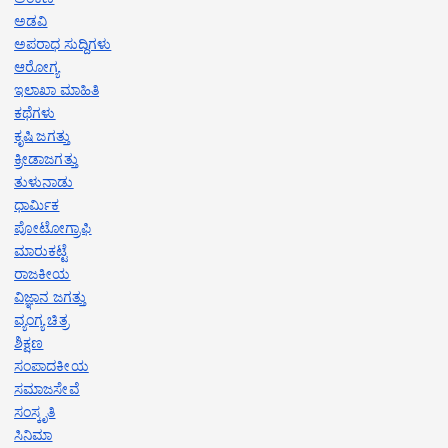
ಅಡವಿ
ಅಪರಾಧ ಸುದ್ದಿಗಳು
ಆರೋಗ್ಯ
ಇಲಾಖಾ ಮಾಹಿತಿ
ಕಥೆಗಳು
ಕೃಷಿ ಜಗತ್ತು
ಕ್ರೀಡಾಜಗತ್ತು
ತುಳುನಾಡು
ಧಾರ್ಮಿಕ
ಪೋಟೋಗ್ರಾಫಿ
ಮಾರುಕಟ್ಟೆ
ರಾಜಕೀಯ
ವಿಜ್ಞಾನ ಜಗತ್ತು
ವ್ಯಂಗ್ಯ ಚಿತ್ರ
ಶಿಕ್ಷಣ
ಸಂಪಾದಕೀಯ
ಸಮಾಜಸೇವೆ
ಸಂಸ್ಕೃತಿ
ಸಿನಿಮಾ