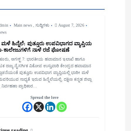
dmin
Main news
,
ಸುದ್ದಿಗಳು
August 7, 2026
iews
 ಮಳೆ ಹಿನ್ನೆಲೆ: ಪುತ್ತೂರು ಉಪವಿಭಾಗದ ವ್ಯಾಪ್ತಿಯ
ಾ-ಕಾಲೇಜುಗಳಿಗೆ ನಾಳೆ ರಜೆ ಘೋಷಣೆ
ೂರು, ಆಗಸ್ಟ್ 7: ಭಾರತೀಯ ಹವಾಮಾನ ಇಲಾಖೆ ಹಾಗೂ
ಟಕ ರಾಜ್ಯ ನೈಸರ್ಗಿಕ ವಿಕೋಪ ಉಸ್ತುವಾರಿ ಕೇಂದ್ರದ ಹವಾಮಾನ
ೂಚನೆಯಂತೆ ಪುತ್ತೂರು ಉಪವಿಭಾಗ ವ್ಯಾಪ್ತಿಯಲ್ಲಿ ಭಾರೀ ಮಳೆ
ವರಿಯುವ ಸಾಧ್ಯತೆ ಇರುವ ಹಿನ್ನೆಲೆಯಲ್ಲಿ, ದಕ್ಷಿಣ ಕನ್ನಡ ಜಿಲ್ಲಾ
ತು ನಿರ್ವಹಣಾ ಪ್ರಾಧಿಕಾರ…
Spread the love
inue reading