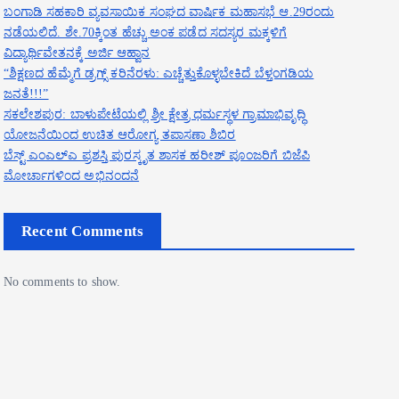
ಬಂಗಾಡಿ ಸಹಕಾರಿ ವ್ಯವಸಾಯಿಕ ಸಂಘದ ವಾರ್ಷಿಕ ಮಹಾಸಭೆ ಆ.29ರಂದು
ನಡೆಯಲಿದೆ. ಶೇ.70ಕ್ಕಿಂತ ಹೆಚ್ಚು ಅಂಕ ಪಡೆದ ಸದಸ್ಯರ ಮಕ್ಕಳಿಗೆ
ವಿದ್ಯಾರ್ಥಿವೇತನಕ್ಕೆ ಅರ್ಜಿ ಆಹ್ವಾನ
“ಶಿಕ್ಷಣದ ಹೆಮ್ಮೆಗೆ ಡ್ರಗ್ಸ್ ಕರಿನೆರಳು: ಎಚ್ಚೆತ್ತುಕೊಳ್ಳಬೇಕಿದೆ ಬೆಳ್ತಂಗಡಿಯ
ಜನತೆ!!!”
ಸಕಲೇಶಪುರ: ಬಾಳುಪೇಟೆಯಲ್ಲಿ ಶ್ರೀ ಕ್ಷೇತ್ರ ಧರ್ಮಸ್ಥಳ ಗ್ರಾಮಾಭಿವೃದ್ಧಿ
ಯೋಜನೆಯಿಂದ ಉಚಿತ ಆರೋಗ್ಯ ತಪಾಸಣಾ ಶಿಬಿರ
ಬೆಸ್ಟ್ ಎಂಎಲ್ಎ ಪ್ರಶಸ್ತಿ ಪುರಸ್ಕೃತ ಶಾಸಕ ಹರೀಶ್ ಪೂಂಜರಿಗೆ ಬಿಜೆಪಿ
ಮೋರ್ಚಾಗಳಿಂದ ಅಭಿನಂದನೆ
Recent Comments
No comments to show.