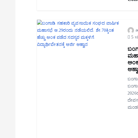
a
5 v
ಬಂಗ
ಮಹಾಸ
ಅಂಕ 
ಆಹ್ವ
ಬಂಗಾಡ
ಬಂಗಾ
2026ರ 
ದೇವಸ್
ಮಂಡ