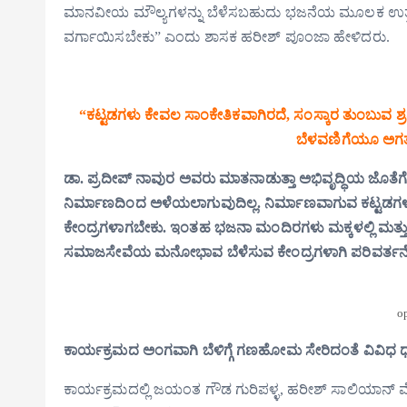
ಮಾನವೀಯ ಮೌಲ್ಯಗಳನ್ನು ಬೆಳೆಸಬಹುದು ಭಜನೆಯ ಮೂಲಕ ಉತ್ತಮ ಸ
ವರ್ಗಾಯಿಸಬೇಕು” ಎಂದು ಶಾಸಕ ಹರೀಶ್ ಪೂಂಜಾ ಹೇಳಿದರು.
“ಕಟ್ಟಡಗಳು ಕೇವಲ ಸಾಂಕೇತಿಕವಾಗಿರದೆ, ಸಂಸ್ಕಾರ ತುಂಬುವ ಶ್ರದ
ಬೆಳವಣಿಗೆಯೂ ಅಗತ್ಯ
ಡಾ. ಪ್ರದೀಪ್ ನಾವುರ ಅವರು ಮಾತನಾಡುತ್ತಾ ಅಭಿವೃದ್ಧಿಯ ಜೊತೆಗ
ನಿರ್ಮಾಣದಿಂದ ಅಳೆಯಲಾಗುವುದಿಲ್ಲ. ನಿರ್ಮಾಣವಾಗುವ ಕಟ್ಟಡಗಳು 
ಕೇಂದ್ರಗಳಾಗಬೇಕು. ಇಂತಹ ಭಜನಾ ಮಂದಿರಗಳು ಮಕ್ಕಳಲ್ಲಿ ಮತ್ತು ಯ
ಸಮಾಜಸೇವೆಯ ಮನೋಭಾವ ಬೆಳೆಸುವ ಕೇಂದ್ರಗಳಾಗಿ ಪರಿವರ್ತನ
o
ಕಾರ್ಯಕ್ರಮದ ಅಂಗವಾಗಿ ಬೆಳಿಗ್ಗೆ ಗಣಹೋಮ ಸೇರಿದಂತೆ ವಿವಿಧ 
ಕಾರ್ಯಕ್ರಮದಲ್ಲಿ ಜಯಂತ ಗೌಡ ಗುರಿಪಳ್ಳ, ಹರೀಶ್ ಸಾಲಿಯಾನ್ ಮೊರ್ತಾ