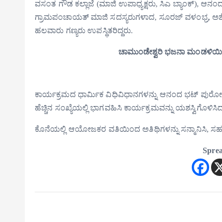
ವಸಂತ ಗೌಡ ಕಲ್ಲಾಜೆ (ಮಾಜಿ ಉಪಾಧ್ಯಕ್ಷರು, ಸಿಎ ಬ್ಯಾಂಕ್), ಆನಂದ
ಗ್ರಾಮಪಂಚಾಯತ್ ಮಾಜಿ ಸದಸ್ಯರುಗಳಾದ, ಸೂರಜ್ ವಳಂಭ್ರ, ಅಶೋಕ್ 
ಹಲವಾರು ಗಣ್ಯರು ಉಪಸ್ಥಿತರಿದ್ದರು.
ಚಾಮುಂಡೇಶ್ವರಿ ಭಜನಾ ಮಂಡಳಿಯಿ
ಕಾರ್ಯಕ್ರಮದ ಧಾರ್ಮಿಕ ವಿಧಿವಿಧಾನಗಳನ್ನು ಆನಂದ ಭಟ್ ಪುರೋಹಿತ
ಹೆಚ್ಚಿನ ಸಂಖ್ಯೆಯಲ್ಲಿ ಭಾಗವಹಿಸಿ ಕಾರ್ಯಕ್ರಮವನ್ನು ಯಶಸ್ವಿಗೊಳಿಸಿ
ಕೊನೆಯಲ್ಲಿ ಆಯೋಜಕರ ವತಿಯಿಂದ ಅತಿಥಿಗಳನ್ನು ಸನ್ಮಾನಿಸಿ, ಸಹಕರಿ
Sprea