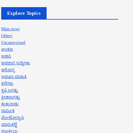
Explore Topics
Main news
Others
Uncategorised
ಅಂಕಣ
ಅಡವಿ
ಅಪರಾಧ ಸುದ್ದಿಗಳು
ಆರೋಗ್ಯ
ಇಲಾಖಾ ಮಾಹಿತಿ
ಕಥೆಗಳು
ಕೃಷಿ ಜಗತ್ತು
ಕ್ರೀಡಾಜಗತ್ತು
ತುಳುನಾಡು
ಧಾರ್ಮಿಕ
ಪೋಟೋಗ್ರಾಫಿ
ಮಾರುಕಟ್ಟೆ
ರಾಜಕೀಯ