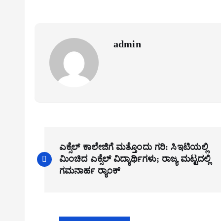
admin
P
ಎಕ್ಸೆಲ್ ಕಾಲೇಜಿಗೆ ಮತ್ತೊಂದು ಗರಿ: ಸಿಇಟಿಯಲ್ಲಿ
o
ಮಿಂಚಿದ ಎಕ್ಸೆಲ್ ವಿದ್ಯಾರ್ಥಿಗಳು; ರಾಜ್ಯ ಮಟ್ಟದಲ್ಲಿ
s
ಗಮನಾರ್ಹ ರ‍್ಯಾಂಕ್
t
n