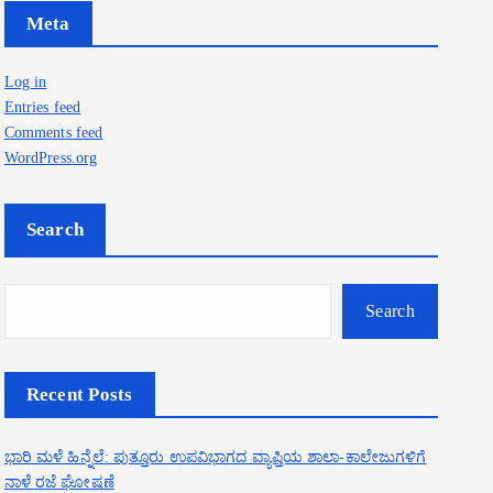
Meta
Log in
Entries feed
Comments feed
WordPress.org
Search
Search
Recent Posts
ಭಾರಿ ಮಳೆ ಹಿನ್ನೆಲೆ: ಪುತ್ತೂರು ಉಪವಿಭಾಗದ ವ್ಯಾಪ್ತಿಯ ಶಾಲಾ-ಕಾಲೇಜುಗಳಿಗೆ
ನಾಳೆ ರಜೆ ಘೋಷಣೆ