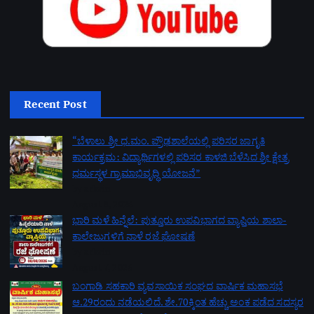
Recent Post
“ಬೆಳಾಲು ಶ್ರೀ ಧ.ಮಂ. ಪ್ರೌಢಶಾಲೆಯಲ್ಲಿ ಪರಿಸರ ಜಾಗೃತಿ
ಕಾರ್ಯಕ್ರಮ: ವಿದ್ಯಾರ್ಥಿಗಳಲ್ಲಿ ಪರಿಸರ ಕಾಳಜಿ ಬೆಳೆಸಿದ ಶ್ರೀ ಕ್ಷೇತ್ರ
ಧರ್ಮಸ್ಥಳ ಗ್ರಾಮಾಭಿವೃದ್ಧಿ ಯೋಜನೆ”
by admin
August 8, 2026
ಭಾರಿ ಮಳೆ ಹಿನ್ನೆಲೆ: ಪುತ್ತೂರು ಉಪವಿಭಾಗದ ವ್ಯಾಪ್ತಿಯ ಶಾಲಾ-
ಕಾಲೇಜುಗಳಿಗೆ ನಾಳೆ ರಜೆ ಘೋಷಣೆ
by admin
August 7, 2026
ಬಂಗಾಡಿ ಸಹಕಾರಿ ವ್ಯವಸಾಯಿಕ ಸಂಘದ ವಾರ್ಷಿಕ ಮಹಾಸಭೆ
ಆ.29ರಂದು ನಡೆಯಲಿದೆ. ಶೇ.70ಕ್ಕಿಂತ ಹೆಚ್ಚು ಅಂಕ ಪಡೆದ ಸದಸ್ಯರ