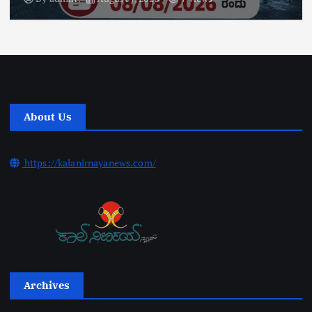
About Us
https://kalanirnayanews.com/
Archives