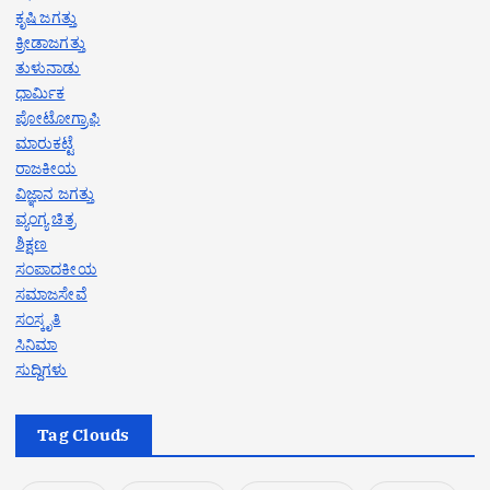
ಕೃಷಿ ಜಗತ್ತು
ಕ್ರೀಡಾಜಗತ್ತು
ತುಳುನಾಡು
ಧಾರ್ಮಿಕ
ಪೋಟೋಗ್ರಾಫಿ
ಮಾರುಕಟ್ಟೆ
ರಾಜಕೀಯ
ವಿಜ್ಞಾನ ಜಗತ್ತು
ವ್ಯಂಗ್ಯ ಚಿತ್ರ
ಶಿಕ್ಷಣ
ಸಂಪಾದಕೀಯ
ಸಮಾಜಸೇವೆ
ಸಂಸ್ಕೃತಿ
ಸಿನಿಮಾ
ಸುದ್ದಿಗಳು
Tag Clouds