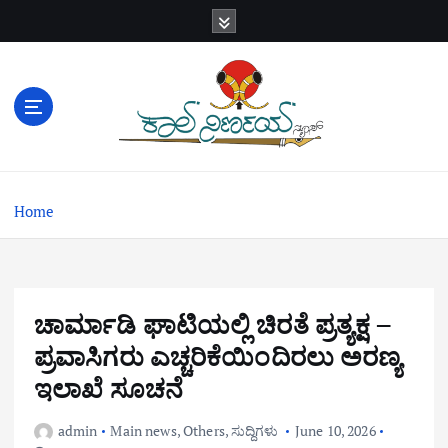
S
k
i
p
t
o
c
o
n
Home
t
e
n
t
ಚಾರ್ಮಾಡಿ ಘಾಟಿಯಲ್ಲಿ ಚಿರತೆ ಪ್ರತ್ಯಕ್ಷ –
ಪ್ರವಾಸಿಗರು ಎಚ್ಚರಿಕೆಯಿಂದಿರಲು ಅರಣ್ಯ
ಇಲಾಖೆ ಸೂಚನೆ
admin
Main news
,
Others
,
ಸುದ್ದಿಗಳು
June 10, 2026