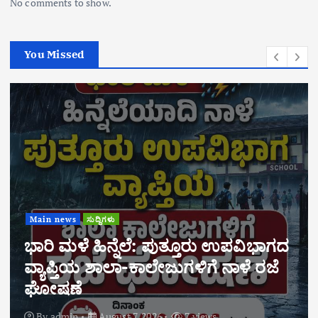
No comments to show.
You Missed
Main news
ಸುದ್ದಿಗಳು
ಬಂಗಾಡಿ ಸಹಕಾರಿ ವ್ಯವಸಾಯಿಕ ಸಂಘದ
ವಾರ್ಷಿಕ ಮಹಾಸಭೆ ಆ.29ರಂದು
ನಡೆಯಲಿದೆ. ಶೇ.70ಕ್ಕಿಂತ ಹೆಚ್ಚು ಅಂಕ
ಪಡೆದ ಸದಸ್ಯರ ಮಕ್ಕಳಿಗೆ ವಿದ್ಯಾರ್ಥಿವೇತನಕ್ಕೆ
ಅರ್ಜಿ ಆಹ್ವಾನ
By
admin
August 7, 2026
6 views