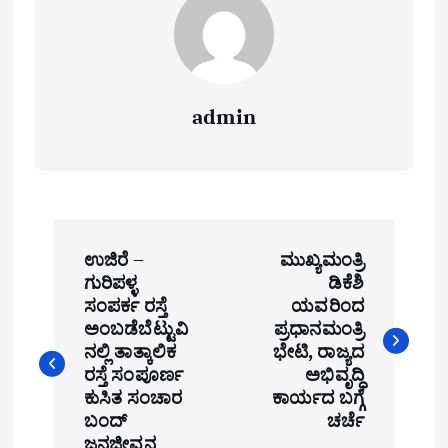
admin
P
ಉಜಿರೆ –
ಮುಖ್ಯಮಂತ್ರಿ
o
ಗುರಿಪಳ್ಳ
ಡಿಕೆಶಿ
ಸಂಪರ್ಕ ರಸ್ತೆ
ಯವರಿಂದ
s
ಅಂಬಡೆಬೆಟ್ಟುವಿ
ಪ್ರಧಾನಮಂತ್ರಿ
t
ನಲ್ಲಿ ತಾತ್ಕಾಲಿಕ
ಭೇಟಿ, ರಾಜ್ಯದ
ರಸ್ತೆ ಸಂಪೂರ್ಣ
ಅಭಿವೃದ್ಧಿ
n
ಕುಸಿತ ಸಂಚಾರ
ಕಾರ್ಯದ ಬಗ್ಗೆ
ಬಂದ್
ಚರ್ಚೆ
a
ಜನಜೀವನ