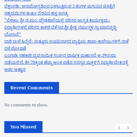
ಬೆಳ್ತಂಗಡಿ: ಅನಾರೋಗ್ಯದಿಂದ ಬಳಲುತ್ತಿರುವ 2 ತಿಂಗಳ ಮಗುವಿನ ಚಿಕಿತ್ಸೆಗೆ
ಸಹೃದಯಿಗಳ ತುರ್ತು ನೆರವಿನ ಹಸ್ತ ಅಗತ್ಯ
“ಬೆಳಾಲು ಶ್ರೀ ಧ.ಮಂ. ಪ್ರೌಢಶಾಲೆಯಲ್ಲಿ ಪರಿಸರ ಜಾಗೃತಿ ಕಾರ್ಯಕ್ರಮ:
ವಿದ್ಯಾರ್ಥಿಗಳಲ್ಲಿ ಪರಿಸರ ಕಾಳಜಿ ಬೆಳೆಸಿದ ಶ್ರೀ ಕ್ಷೇತ್ರ ಧರ್ಮಸ್ಥಳ ಗ್ರಾಮಾಭಿವೃದ್ಧಿ
ಯೋಜನೆ”
ಭಾರಿ ಮಳೆ ಹಿನ್ನೆಲೆ: ಪುತ್ತೂರು ಉಪವಿಭಾಗದ ವ್ಯಾಪ್ತಿಯ ಶಾಲಾ-ಕಾಲೇಜುಗಳಿಗೆ ನಾಳೆ
ರಜೆ ಘೋಷಣೆ
ಬಂಗಾಡಿ ಸಹಕಾರಿ ವ್ಯವಸಾಯಿಕ ಸಂಘದ ವಾರ್ಷಿಕ ಮಹಾಸಭೆ ಆ.29ರಂದು
ನಡೆಯಲಿದೆ. ಶೇ.70ಕ್ಕಿಂತ ಹೆಚ್ಚು ಅಂಕ ಪಡೆದ ಸದಸ್ಯರ ಮಕ್ಕಳಿಗೆ ವಿದ್ಯಾರ್ಥಿವೇತನಕ್ಕೆ
ಅರ್ಜಿ ಆಹ್ವಾನ
Recent Comments
No comments to show.
You Missed