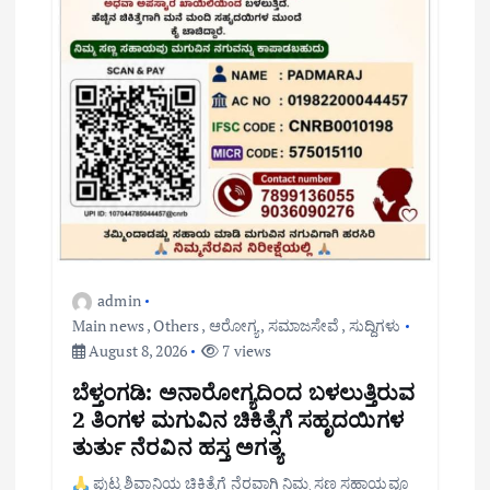
admin
Main news
,
Others
,
ಆರೋಗ್ಯ
,
ಸಮಾಜಸೇವೆ
,
ಸುದ್ದಿಗಳು
August 8, 2026
7 views
ಬೆಳ್ತಂಗಡಿ: ಅನಾರೋಗ್ಯದಿಂದ ಬಳಲುತ್ತಿರುವ
2 ತಿಂಗಳ ಮಗುವಿನ ಚಿಕಿತ್ಸೆಗೆ ಸಹೃದಯಿಗಳ
ತುರ್ತು ನೆರವಿನ ಹಸ್ತ ಅಗತ್ಯ
ಪುಟ್ಟ ಶಿವಾನಿಯ ಚಿಕಿತ್ಸೆಗೆ ನೆರವಾಗಿ ನಿಮ್ಮ ಸಣ್ಣ ಸಹಾಯವೂ