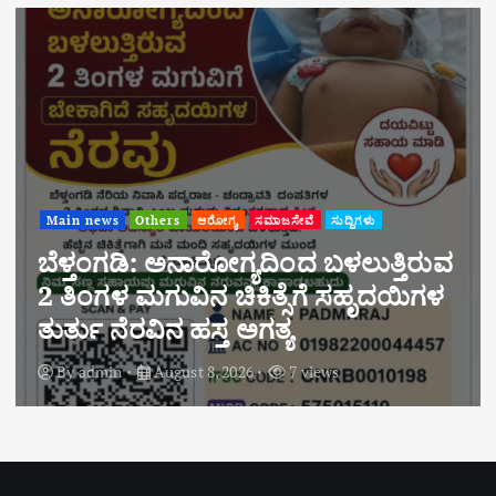
Main news
Others
ಆರೋಗ್ಯ
ಸಮಾಜಸೇವೆ
ಸುದ್ದಿಗಳು
ಬೆಳ್ತಂಗಡಿ: ಅನಾರೋಗ್ಯದಿಂದ ಬಳಲುತ್ತಿರುವ
2 ತಿಂಗಳ ಮಗುವಿನ ಚಿಕಿತ್ಸೆಗೆ ಸಹೃದಯಿಗಳ
ತುರ್ತು ನೆರವಿನ ಹಸ್ತ ಅಗತ್ಯ
By
admin
August 8, 2026
7 views