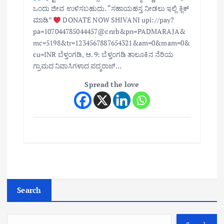
ಒಂದು ಜೀವ ಉಳಿಸಬಹುದು. “ಸಹಾಯಹಸ್ತ ನೀಡಲು ಇಲ್ಲಿ ಕ್ಲಿಕ್
ಮಾಡಿ”
DONATE NOW SHIVANI upi://pay?
pa=107044785044457@cnrb&pn=PADMARAJA&
mc=5198&tr=1234567887654321&am=0&mam=0&
cu=INR ಬೆಳ್ತಂಗಡಿ, ಆ. 9: ಬೆಳ್ತಂಗಡಿ ತಾಲೂಕಿನ ನೆರಿಯ
ಗ್ರಾಮದ ನಿವಾಸಿಗಳಾದ ಪದ್ಮರಾಜ್…
Spread the love
Search