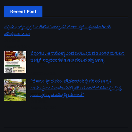
Recent Post
ಪಶ್ಚಿಮ ಘಟ್ಟದ ಪ್ರಕೃತಿ ಮಡಿಲಿನ ‘ನೇತ್ರಾವತಿ ಹೋಂ ಸ್ಟೇ’ – ಪ್ರವಾಸಿಗರಿಗಾಗಿ
ಪರಿಪೂರ್ಣ ತಾಣ
by admin
August 9, 2026
ಬೆಳ್ತಂಗಡಿ: ಅನಾರೋಗ್ಯದಿಂದ ಬಳಲುತ್ತಿರುವ 2 ತಿಂಗಳ ಮಗುವಿನ
ಚಿಕಿತ್ಸೆಗೆ ಸಹೃದಯಿಗಳ ತುರ್ತು ನೆರವಿನ ಹಸ್ತ ಅಗತ್ಯ
by admin
August 8, 2026
“ಬೆಳಾಲು ಶ್ರೀ ಧ.ಮಂ. ಪ್ರೌಢಶಾಲೆಯಲ್ಲಿ ಪರಿಸರ ಜಾಗೃತಿ
ಕಾರ್ಯಕ್ರಮ: ವಿದ್ಯಾರ್ಥಿಗಳಲ್ಲಿ ಪರಿಸರ ಕಾಳಜಿ ಬೆಳೆಸಿದ ಶ್ರೀ ಕ್ಷೇತ್ರ
ಧರ್ಮಸ್ಥಳ ಗ್ರಾಮಾಭಿವೃದ್ಧಿ ಯೋಜನೆ”
by admin
August 8, 2026