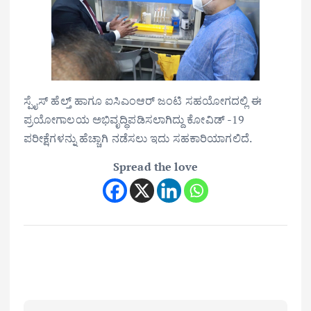
ಸ್ಪೈಸ್ ಹೆಲ್ತ್ ಹಾಗೂ ಐಸಿಎಂಆರ್ ಜಂಟಿ ಸಹಯೋಗದಲ್ಲಿ ಈ
ಪ್ರಯೋಗಾಲಯ ಅಭಿವೃದ್ಧಿಪಡಿಸಲಾಗಿದ್ದು ಕೋವಿಡ್ -19
ಪರೀಕ್ಷೆಗಳನ್ನು ಹೆಚ್ಚಾಗಿ ನಡೆಸಲು ಇದು ಸಹಕಾರಿಯಾಗಲಿದೆ.
Spread the love