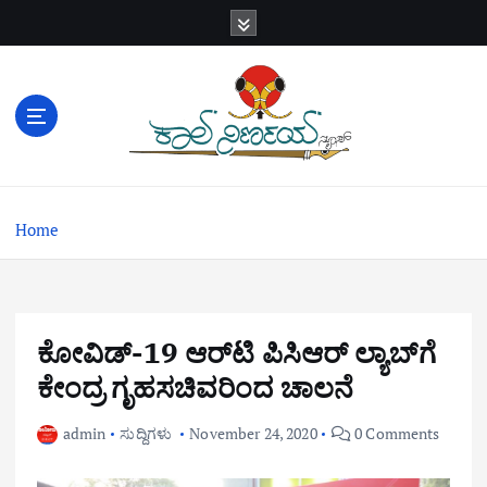
S
k
i
p
t
o
c
o
n
Home
t
e
n
t
ಕೋವಿಡ್-19 ಆರ್‌ಟಿ ಪಿಸಿಆರ್ ಲ್ಯಾಬ್‌ಗೆ
ಕೇಂದ್ರ ಗೃಹಸಚಿವರಿಂದ ಚಾಲನೆ
admin
ಸುದ್ದಿಗಳು
November 24, 2020
0 Comments