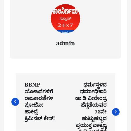
admin
P
BBMP
ಧರ್ಮಸ್ಥಳದ
o
ಯೋಜನೆಗಳಿಗೆ
ಧರ್ಮಾಧಿಕಾರಿ
ರಾಜಕಾರಣಿಗಳ
ಡಾ ಡಿ ವೀರೇಂದ್ರ
s
ಪೋಟೋ
ಹೆಗ್ಗಡೆಯವರ
t
ಹಾಕಿದ್ರೆ
73ನೇ
ಕ್ರಿಮಿನಲ್ ಕೇಸ್!
ಹುಟ್ಟುಹಬ್ಬದ
n
ಪ್ರಯುಕ್ತ ವಾತ್ಸಲ್ಯ