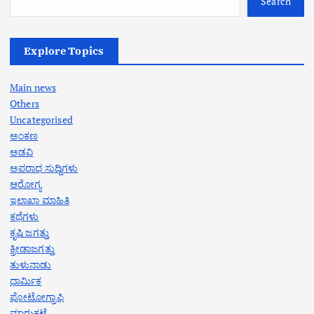
Search
Explore Topics
Main news
Others
Uncategorised
ಅಂಕಣ
ಅಡವಿ
ಅಪರಾಧ ಸುದ್ದಿಗಳು
ಆರೋಗ್ಯ
ಇಲಾಖಾ ಮಾಹಿತಿ
ಕಥೆಗಳು
ಕೃಷಿ ಜಗತ್ತು
ಕ್ರೀಡಾಜಗತ್ತು
ತುಳುನಾಡು
ಧಾರ್ಮಿಕ
ಪೋಟೋಗ್ರಾಫಿ
ಮಾರುಕಟ್ಟೆ