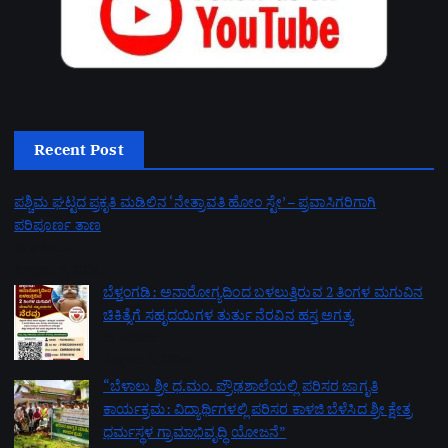
Recent Post
ಪಶ್ಚಿಮ ಘಟ್ಟದ ಪ್ರಕೃತಿ ಮಡಿಲಿನ ‘ನೇತ್ರಾವತಿ ಹೋಂ ಸ್ಟೇ’ – ಪ್ರವಾಸಿಗರಿಗಾಗಿ
ಪರಿಪೂರ್ಣ ತಾಣ
by admin
August 9, 2026
ಬೆಳ್ತಂಗಡಿ: ಅನಾರೋಗ್ಯದಿಂದ ಬಳಲುತ್ತಿರುವ 2 ತಿಂಗಳ ಮಗುವಿನ
ಚಿಕಿತ್ಸೆಗೆ ಸಹೃದಯಿಗಳ ತುರ್ತು ನೆರವಿನ ಹಸ್ತ ಅಗತ್ಯ
by admin
August 8, 2026
“ಬೆಳಾಲು ಶ್ರೀ ಧ.ಮಂ. ಪ್ರೌಢಶಾಲೆಯಲ್ಲಿ ಪರಿಸರ ಜಾಗೃತಿ
ಕಾರ್ಯಕ್ರಮ: ವಿದ್ಯಾರ್ಥಿಗಳಲ್ಲಿ ಪರಿಸರ ಕಾಳಜಿ ಬೆಳೆಸಿದ ಶ್ರೀ ಕ್ಷೇತ್ರ
ಧರ್ಮಸ್ಥಳ ಗ್ರಾಮಾಭಿವೃದ್ಧಿ ಯೋಜನೆ”