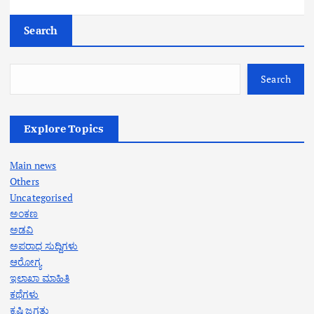
Search
Search
Explore Topics
Main news
Others
Uncategorised
ಅಂಕಣ
ಅಡವಿ
ಅಪರಾಧ ಸುದ್ದಿಗಳು
ಆರೋಗ್ಯ
ಇಲಾಖಾ ಮಾಹಿತಿ
ಕಥೆಗಳು
ಕೃಷಿ ಜಗತ್ತು