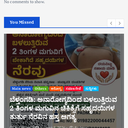
No comments to show.
You Missed
Main news
Others
ಆರೋಗ್ಯ
ಸಮಾಜಸೇವೆ
ಸುದ್ದಿಗಳು
ಬೆಳ್ತಂಗಡಿ: ಅನಾರೋಗ್ಯದಿಂದ ಬಳಲುತ್ತಿರುವ
2 ತಿಂಗಳ ಮಗುವಿನ ಚಿಕಿತ್ಸೆಗೆ ಸಹೃದಯಿಗಳ
ತುರ್ತು ನೆರವಿನ ಹಸ್ತ ಅಗತ್ಯ
By
admin
August 8, 2026
8 views