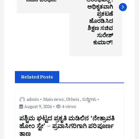
t
ಅಧಿಕೃತವಾಗಿ
n
ಪ್ರಕಟಣೆ
ಹೊರಡಿಸಿದ
a
ಶಿಕ್ಷಣ ಸಚಿವ
ಸುರೇಶ್
v
ಕುಮಾರ್!
i
g
a
Related Posts
t
i
admin
Main news
,
Others
,
ಸುದ್ದಿಗಳು
August 9, 2026
4 views
o
ಪಶ್ಚಿಮ ಘಟ್ಟದ ಪ್ರಕೃತಿ ಮಡಿಲಿನ ‘ನೇತ್ರಾವತಿ
n
ಹೋಂ ಸ್ಟೇ’ – ಪ್ರವಾಸಿಗರಿಗಾಗಿ ಪರಿಪೂರ್ಣ
ತಾಣ