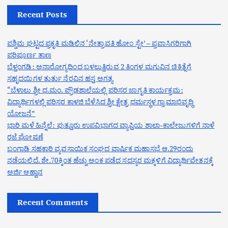
Recent Posts
ಪಶ್ಚಿಮ ಘಟ್ಟದ ಪ್ರಕೃತಿ ಮಡಿಲಿನ ‘ನೇತ್ರಾವತಿ ಹೋಂ ಸ್ಟೇ’ – ಪ್ರವಾಸಿಗರಿಗಾಗಿ
ಪರಿಪೂರ್ಣ ತಾಣ
ಬೆಳ್ತಂಗಡಿ: ಅನಾರೋಗ್ಯದಿಂದ ಬಳಲುತ್ತಿರುವ 2 ತಿಂಗಳ ಮಗುವಿನ ಚಿಕಿತ್ಸೆಗೆ
ಸಹೃದಯಿಗಳ ತುರ್ತು ನೆರವಿನ ಹಸ್ತ ಅಗತ್ಯ
“ಬೆಳಾಲು ಶ್ರೀ ಧ.ಮಂ. ಪ್ರೌಢಶಾಲೆಯಲ್ಲಿ ಪರಿಸರ ಜಾಗೃತಿ ಕಾರ್ಯಕ್ರಮ:
ವಿದ್ಯಾರ್ಥಿಗಳಲ್ಲಿ ಪರಿಸರ ಕಾಳಜಿ ಬೆಳೆಸಿದ ಶ್ರೀ ಕ್ಷೇತ್ರ ಧರ್ಮಸ್ಥಳ ಗ್ರಾಮಾಭಿವೃದ್ಧಿ
ಯೋಜನೆ”
ಭಾರಿ ಮಳೆ ಹಿನ್ನೆಲೆ: ಪುತ್ತೂರು ಉಪವಿಭಾಗದ ವ್ಯಾಪ್ತಿಯ ಶಾಲಾ-ಕಾಲೇಜುಗಳಿಗೆ ನಾಳೆ
ರಜೆ ಘೋಷಣೆ
ಬಂಗಾಡಿ ಸಹಕಾರಿ ವ್ಯವಸಾಯಿಕ ಸಂಘದ ವಾರ್ಷಿಕ ಮಹಾಸಭೆ ಆ.29ರಂದು
ನಡೆಯಲಿದೆ. ಶೇ.70ಕ್ಕಿಂತ ಹೆಚ್ಚು ಅಂಕ ಪಡೆದ ಸದಸ್ಯರ ಮಕ್ಕಳಿಗೆ ವಿದ್ಯಾರ್ಥಿವೇತನಕ್ಕೆ
ಅರ್ಜಿ ಆಹ್ವಾನ
Recent Comments