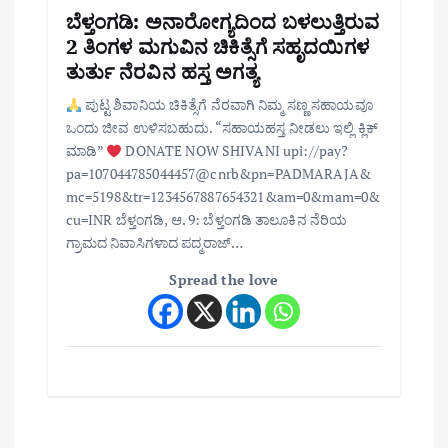
ಬೆಳ್ತಂಗಡಿ: ಅನಾರೋಗ್ಯದಿಂದ ಬಳಲುತ್ತಿರುವ
2 ತಿಂಗಳ ಮಗುವಿನ ಚಿಕಿತ್ಸೆಗೆ ಸಹೃದಯಿಗಳ
ತುರ್ತು ನೆರವಿನ ಹಸ್ತ ಅಗತ್ಯ
ಪುಟ್ಟ ಶಿವಾನಿಯ ಚಿಕಿತ್ಸೆಗೆ ನೆರವಾಗಿ ನಿಮ್ಮ ಸಣ್ಣ ಸಹಾಯವೂ
ಒಂದು ಜೀವ ಉಳಿಸಬಹುದು. “ಸಹಾಯಹಸ್ತ ನೀಡಲು ಇಲ್ಲಿ ಕ್ಲಿಕ್
ಮಾಡಿ”
DONATE NOW SHIVANI upi://pay?
pa=107044785044457@cnrb&pn=PADMARAJA&
mc=5198&tr=1234567887654321&am=0&mam=0&
cu=INR ಬೆಳ್ತಂಗಡಿ, ಆ. 9: ಬೆಳ್ತಂಗಡಿ ತಾಲೂಕಿನ ನೆರಿಯ
ಗ್ರಾಮದ ನಿವಾಸಿಗಳಾದ ಪದ್ಮರಾಜ್…
Spread the love