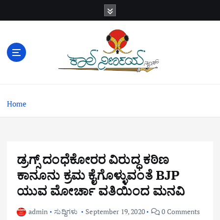
S
k
i
p
t
o
c
o
n
Home
t
e
n
t
ಡ್ರಗ್ಸ್ ದಂಧೆಕೋರರ ವಿರುದ್ಧ ಕಠಿಣ
ಕಾನೂನು ಕ್ರಮ ಕೈಗೊಳ್ಳುವಂತೆ BJP
ಯುವ ಮೋರ್ಚಾ ವತಿಯಿಂದ ಮನವಿ
admin
ಸುದ್ದಿಗಳು
September 19, 2020
0 Comments