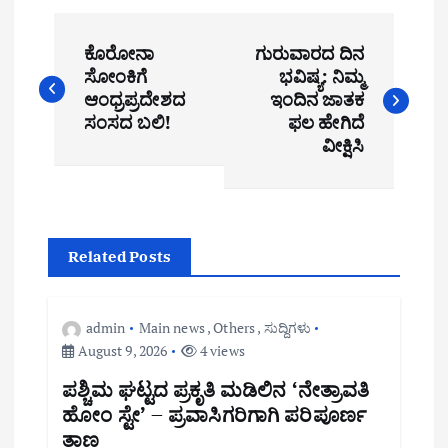
P
ಕೊರೋನಾ
ಗುರುವಾರದ ದಿನ
o
ಸೋಂಕಿಗೆ
ಭವಿಷ್ಯ: ನಿಮ್ಮ
ಆಂಧ್ರಪ್ರದೇಶದ
ಇಂದಿನ ಜಾತಕ
s
ಸಂಸದ ಬಲಿ!
ಫಲ ಹೇಗಿದೆ
t
ವೀಕ್ಷಿಸಿ
n
a
Related Posts
v
i
admin
Main news
,
Others
,
ಸುದ್ದಿಗಳು
g
August 9, 2026
4 views
a
ಪಶ್ಚಿಮ ಘಟ್ಟದ ಪ್ರಕೃತಿ ಮಡಿಲಿನ ‘ನೇತ್ರಾವತಿ
ಹೋಂ ಸ್ಟೇ’ – ಪ್ರವಾಸಿಗರಿಗಾಗಿ ಪರಿಪೂರ್ಣ
t
ತಾಣ