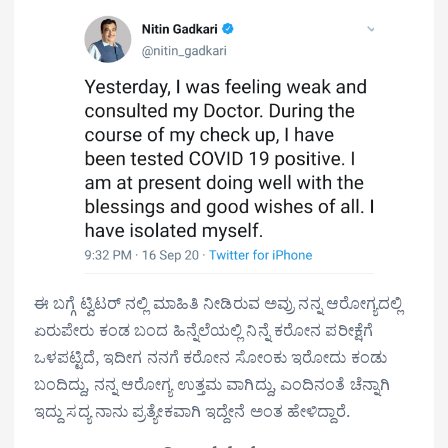
ಈ ಬಗ್ಗೆ ಟ್ವಿಟರ್ ನಲ್ಲಿ ಮಾಹಿತಿ ನೀಡಿರುವ ಅವ್ರು ನನ್ನ ಆರೋಗ್ಯದಲ್ಲಿ
ಏರುಪೇರು ಕಂಡ ಬಂದ ಹಿನ್ನೆಲೆಯಲ್ಲಿ ನಿನ್ನೆ ಕರೋನ ಪರೀಕ್ಷೆಗೆ
ಒಳಪಟ್ಟಿದೆ, ಇದೀಗ ನನಗೆ ಕರೋನ ಸೋಂಕು ಇರೋದು ಕಂಡು
ಬಂದಿದ್ದು, ನನ್ನ ಆರೋಗ್ಯ ಉತ್ತಮ ವಾಗಿದ್ದು, ಎಂದಿನಂತೆ ಚೆನ್ನಾಗಿ
ಇದ್ದು ಸದ್ಯ ನಾನು ಪ್ರತ್ಯೇಕವಾಗಿ ಇದ್ದೇನೆ ಅಂತ ಹೇಳಿದ್ದಾರೆ.