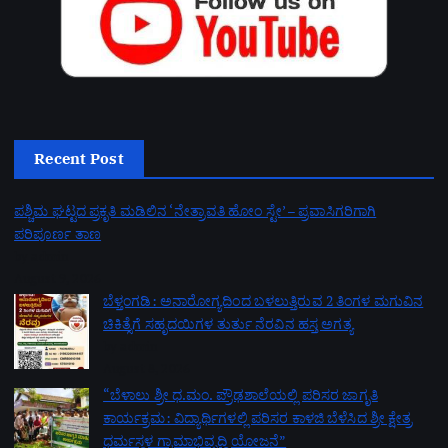
Recent Post
ಪಶ್ಚಿಮ ಘಟ್ಟದ ಪ್ರಕೃತಿ ಮಡಿಲಿನ ‘ನೇತ್ರಾವತಿ ಹೋಂ ಸ್ಟೇ’ – ಪ್ರವಾಸಿಗರಿಗಾಗಿ
ಪರಿಪೂರ್ಣ ತಾಣ
by admin
August 9, 2026
ಬೆಳ್ತಂಗಡಿ: ಅನಾರೋಗ್ಯದಿಂದ ಬಳಲುತ್ತಿರುವ 2 ತಿಂಗಳ ಮಗುವಿನ
ಚಿಕಿತ್ಸೆಗೆ ಸಹೃದಯಿಗಳ ತುರ್ತು ನೆರವಿನ ಹಸ್ತ ಅಗತ್ಯ
by admin
August 8, 2026
“ಬೆಳಾಲು ಶ್ರೀ ಧ.ಮಂ. ಪ್ರೌಢಶಾಲೆಯಲ್ಲಿ ಪರಿಸರ ಜಾಗೃತಿ
ಕಾರ್ಯಕ್ರಮ: ವಿದ್ಯಾರ್ಥಿಗಳಲ್ಲಿ ಪರಿಸರ ಕಾಳಜಿ ಬೆಳೆಸಿದ ಶ್ರೀ ಕ್ಷೇತ್ರ
ಧರ್ಮಸ್ಥಳ ಗ್ರಾಮಾಭಿವೃದ್ಧಿ ಯೋಜನೆ”