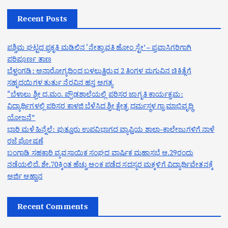
Recent Posts
ಪಶ್ಚಿಮ ಘಟ್ಟದ ಪ್ರಕೃತಿ ಮಡಿಲಿನ ‘ನೇತ್ರಾವತಿ ಹೋಂ ಸ್ಟೇ’ – ಪ್ರವಾಸಿಗರಿಗಾಗಿ
ಪರಿಪೂರ್ಣ ತಾಣ
ಬೆಳ್ತಂಗಡಿ: ಅನಾರೋಗ್ಯದಿಂದ ಬಳಲುತ್ತಿರುವ 2 ತಿಂಗಳ ಮಗುವಿನ ಚಿಕಿತ್ಸೆಗೆ
ಸಹೃದಯಿಗಳ ತುರ್ತು ನೆರವಿನ ಹಸ್ತ ಅಗತ್ಯ
“ಬೆಳಾಲು ಶ್ರೀ ಧ.ಮಂ. ಪ್ರೌಢಶಾಲೆಯಲ್ಲಿ ಪರಿಸರ ಜಾಗೃತಿ ಕಾರ್ಯಕ್ರಮ:
ವಿದ್ಯಾರ್ಥಿಗಳಲ್ಲಿ ಪರಿಸರ ಕಾಳಜಿ ಬೆಳೆಸಿದ ಶ್ರೀ ಕ್ಷೇತ್ರ ಧರ್ಮಸ್ಥಳ ಗ್ರಾಮಾಭಿವೃದ್ಧಿ
ಯೋಜನೆ”
ಭಾರಿ ಮಳೆ ಹಿನ್ನೆಲೆ: ಪುತ್ತೂರು ಉಪವಿಭಾಗದ ವ್ಯಾಪ್ತಿಯ ಶಾಲಾ-ಕಾಲೇಜುಗಳಿಗೆ ನಾಳೆ
ರಜೆ ಘೋಷಣೆ
ಬಂಗಾಡಿ ಸಹಕಾರಿ ವ್ಯವಸಾಯಿಕ ಸಂಘದ ವಾರ್ಷಿಕ ಮಹಾಸಭೆ ಆ.29ರಂದು
ನಡೆಯಲಿದೆ. ಶೇ.70ಕ್ಕಿಂತ ಹೆಚ್ಚು ಅಂಕ ಪಡೆದ ಸದಸ್ಯರ ಮಕ್ಕಳಿಗೆ ವಿದ್ಯಾರ್ಥಿವೇತನಕ್ಕೆ
ಅರ್ಜಿ ಆಹ್ವಾನ
Recent Comments