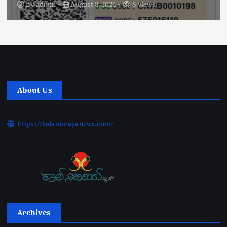
By
admin
August 8, 2026
8 views
About Us
https://kalanirnayanews.com/
Archives