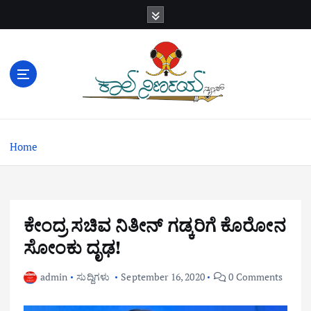
S
k
i
p
t
o
c
o
n
Home
t
e
n
t
ಕೇಂದ್ರ ಸಚಿವ ನಿತೀನ್ ಗಡ್ಕರಿಗೆ ಕೊರೋನ
ಸೋಂಕು ದೃಢ!
admin
ಸುದ್ದಿಗಳು
September 16, 2020
0 Comments