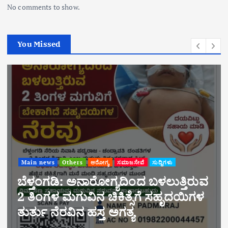
No comments to show.
You Missed
Main news
Others
ಆರೋಗ್ಯ
ಸಮಾಜಸೇವೆ
ಸುದ್ದಿಗಳು
ಬೆಳ್ತಂಗಡಿ: ಅನಾರೋಗ್ಯದಿಂದ ಬಳಲುತ್ತಿರುವ
2 ತಿಂಗಳ ಮಗುವಿನ ಚಿಕಿತ್ಸೆಗೆ ಸಹೃದಯಿಗಳ
ತುರ್ತು ನೆರವಿನ ಹಸ್ತ ಅಗತ್ಯ