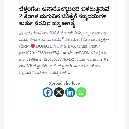
ಬೆಳ್ತಂಗಡಿ: ಅನಾರೋಗ್ಯದಿಂದ ಬಳಲುತ್ತಿರುವ
2 ತಿಂಗಳ ಮಗುವಿನ ಚಿಕಿತ್ಸೆಗೆ ಸಹೃದಯಿಗಳ
ತುರ್ತು ನೆರವಿನ ಹಸ್ತ ಅಗತ್ಯ
ಪುಟ್ಟ ಶಿವಾನಿಯ ಚಿಕಿತ್ಸೆಗೆ ನೆರವಾಗಿ ನಿಮ್ಮ ಸಣ್ಣ ಸಹಾಯವೂ
ಒಂದು ಜೀವ ಉಳಿಸಬಹುದು. “ಸಹಾಯಹಸ್ತ ನೀಡಲು ಇಲ್ಲಿ ಕ್ಲಿಕ್
ಮಾಡಿ”
DONATE NOW SHIVANI upi://pay?
pa=107044785044457@cnrb&pn=PADMARAJA&
mc=5198&tr=1234567887654321&am=0&mam=0&
cu=INR ಬೆಳ್ತಂಗಡಿ, ಆ. 9: ಬೆಳ್ತಂಗಡಿ ತಾಲೂಕಿನ ನೆರಿಯ
ಗ್ರಾಮದ ನಿವಾಸಿಗಳಾದ ಪದ್ಮರಾಜ್…
Spread the love