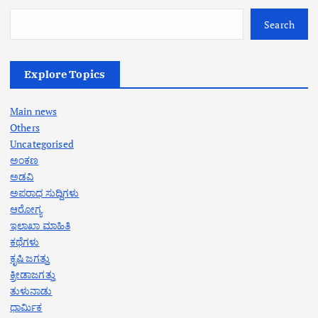
Search
Explore Topics
Main news
Others
Uncategorised
ಅಂಕಣ
ಅಡವಿ
ಅಪರಾಧ ಸುದ್ದಿಗಳು
ಆರೋಗ್ಯ
ಇಲಾಖಾ ಮಾಹಿತಿ
ಕಥೆಗಳು
ಕೃಷಿ ಜಗತ್ತು
ಕ್ರೀಡಾಜಗತ್ತು
ತುಳುನಾಡು
ಧಾರ್ಮಿಕ