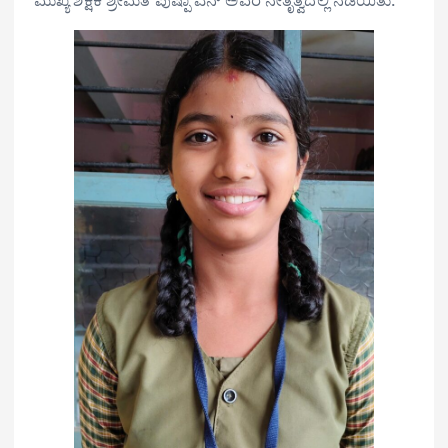
ಮುಖ್ಯ ಶಿಕ್ಷಕಿ ಶ್ರೀಮತಿ ಪುಷ್ಪಾ ಎನ್ ಅವರ ನೇತೃತ್ವದಲ್ಲಿ ನಡೆಯಿತು.