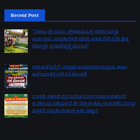
Recent Post
“ಬೆಳಾಲು ಶ್ರೀ ಧ.ಮಂ. ಪ್ರೌಢಶಾಲೆಯಲ್ಲಿ ಪರಿಸರ ಜಾಗೃತಿ
ಕಾರ್ಯಕ್ರಮ: ವಿದ್ಯಾರ್ಥಿಗಳಲ್ಲಿ ಪರಿಸರ ಕಾಳಜಿ ಬೆಳೆಸಿದ ಶ್ರೀ ಕ್ಷೇತ್ರ
ಧರ್ಮಸ್ಥಳ ಗ್ರಾಮಾಭಿವೃದ್ಧಿ ಯೋಜನೆ”
by admin
August 8, 2026
ಭಾರಿ ಮಳೆ ಹಿನ್ನೆಲೆ: ಪುತ್ತೂರು ಉಪವಿಭಾಗದ ವ್ಯಾಪ್ತಿಯ ಶಾಲಾ-
ಕಾಲೇಜುಗಳಿಗೆ ನಾಳೆ ರಜೆ ಘೋಷಣೆ
by admin
August 7, 2026
ಬಂಗಾಡಿ ಸಹಕಾರಿ ವ್ಯವಸಾಯಿಕ ಸಂಘದ ವಾರ್ಷಿಕ ಮಹಾಸಭೆ
ಆ.29ರಂದು ನಡೆಯಲಿದೆ. ಶೇ.70ಕ್ಕಿಂತ ಹೆಚ್ಚು ಅಂಕ ಪಡೆದ ಸದಸ್ಯರ
ಮಕ್ಕಳಿಗೆ ವಿದ್ಯಾರ್ಥಿವೇತನಕ್ಕೆ ಅರ್ಜಿ ಆಹ್ವಾನ
by admin
August 7, 2026