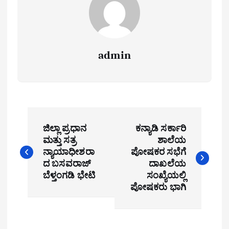
admin
P
ಜಿಲ್ಲಾ ಪ್ರಧಾನ
ಕನ್ಯಾಡಿ ಸರ್ಕಾರಿ
o
ಮತ್ತು ಸತ್ರ
ಶಾಲೆಯ
ನ್ಯಾಯಾಧೀಶರಾ
ಪೋಷಕರ ಸಭೆಗೆ
s
ದ ಬಸವರಾಜ್
ದಾಖಲೆಯ
t
ಬೆಳ್ತಂಗಡಿ ಭೇಟಿ
ಸಂಖ್ಯೆಯಲ್ಲಿ
ಪೋಷಕರು ಭಾಗಿ
n
a