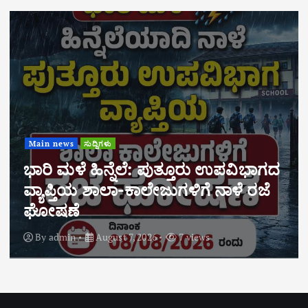
Main news
ಸುದ್ದಿಗಳು
ಬಂಗಾಡಿ ಸಹಕಾರಿ ವ್ಯವಸಾಯಿಕ ಸಂಘದ
ವಾರ್ಷಿಕ ಮಹಾಸಭೆ ಆ.29ರಂದು
ನಡೆಯಲಿದೆ. ಶೇ.70ಕ್ಕಿಂತ ಹೆಚ್ಚು ಅಂಕ
ಪಡೆದ ಸದಸ್ಯರ ಮಕ್ಕಳಿಗೆ ವಿದ್ಯಾರ್ಥಿವೇತನಕ್ಕೆ
ಅರ್ಜಿ ಆಹ್ವಾನ
By
admin
August 7, 2026
6 views