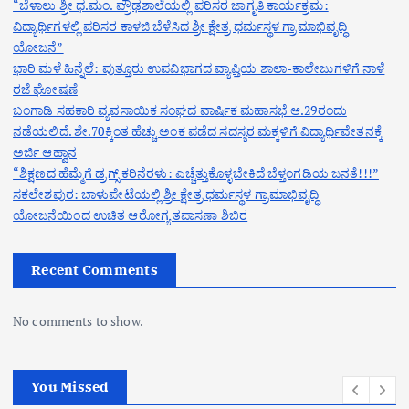
“ಬೆಳಾಲು ಶ್ರೀ ಧ.ಮಂ. ಪ್ರೌಢಶಾಲೆಯಲ್ಲಿ ಪರಿಸರ ಜಾಗೃತಿ ಕಾರ್ಯಕ್ರಮ:
ವಿದ್ಯಾರ್ಥಿಗಳಲ್ಲಿ ಪರಿಸರ ಕಾಳಜಿ ಬೆಳೆಸಿದ ಶ್ರೀ ಕ್ಷೇತ್ರ ಧರ್ಮಸ್ಥಳ ಗ್ರಾಮಾಭಿವೃದ್ಧಿ
ಯೋಜನೆ”
ಭಾರಿ ಮಳೆ ಹಿನ್ನೆಲೆ: ಪುತ್ತೂರು ಉಪವಿಭಾಗದ ವ್ಯಾಪ್ತಿಯ ಶಾಲಾ-ಕಾಲೇಜುಗಳಿಗೆ ನಾಳೆ
ರಜೆ ಘೋಷಣೆ
ಬಂಗಾಡಿ ಸಹಕಾರಿ ವ್ಯವಸಾಯಿಕ ಸಂಘದ ವಾರ್ಷಿಕ ಮಹಾಸಭೆ ಆ.29ರಂದು
ನಡೆಯಲಿದೆ. ಶೇ.70ಕ್ಕಿಂತ ಹೆಚ್ಚು ಅಂಕ ಪಡೆದ ಸದಸ್ಯರ ಮಕ್ಕಳಿಗೆ ವಿದ್ಯಾರ್ಥಿವೇತನಕ್ಕೆ
ಅರ್ಜಿ ಆಹ್ವಾನ
“ಶಿಕ್ಷಣದ ಹೆಮ್ಮೆಗೆ ಡ್ರಗ್ಸ್ ಕರಿನೆರಳು: ಎಚ್ಚೆತ್ತುಕೊಳ್ಳಬೇಕಿದೆ ಬೆಳ್ತಂಗಡಿಯ ಜನತೆ!!!”
ಸಕಲೇಶಪುರ: ಬಾಳುಪೇಟೆಯಲ್ಲಿ ಶ್ರೀ ಕ್ಷೇತ್ರ ಧರ್ಮಸ್ಥಳ ಗ್ರಾಮಾಭಿವೃದ್ಧಿ
ಯೋಜನೆಯಿಂದ ಉಚಿತ ಆರೋಗ್ಯ ತಪಾಸಣಾ ಶಿಬಿರ
Recent Comments
No comments to show.
You Missed