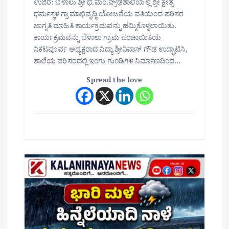
ಉಜಿರೆ: ಬೆಳಾಲು ಶ್ರೀ ಧ.ಮಂ.ಪ್ರೌಢಶಾಲೆಯಲ್ಲಿ ಶ್ರೀ ಕ್ಷೇತ್ರ
ಧರ್ಮಸ್ಥಳ ಗ್ರಾಮಾಭಿವೃದ್ಧಿ ಯೋಜನೆಯ ವತಿಯಿಂದ ಪರಿಸರ
ಜಾಗೃತಿ ಮಾಹಿತಿ ಕಾರ್ಯಕ್ರಮವನ್ನು ಹಮ್ಮಿಕೊಳ್ಳಲಾಯಿತು.
ಕಾರ್ಯಕ್ರಮವನ್ನು ಬೆಳಾಲು ಗ್ರಾಮ ಪಂಚಾಯಿತಿಯ
ನಿಕಟಪೂರ್ವ ಅಧ್ಯಕ್ಷರಾದ ವಿದ್ಯಾ ಶ್ರೀನಿವಾಸ್ ಗೌಡ ಉದ್ಘಾಟಿಸಿ,
ಶಾಲೆಯ ಪರಿಸರದಲ್ಲಿ ಇಂಗು ಗುಂಡಿಗಳ ನಿರ್ಮಾಣದಿಂದ…
Spread the love