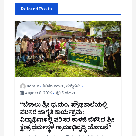
v
Related Posts
i
g
a
t
i
o
admin
Main news
,
ಸುದ್ದಿಗಳು
n
August 8, 2026
5 views
“ಬೆಳಾಲು ಶ್ರೀ ಧ.ಮಂ. ಪ್ರೌಢಶಾಲೆಯಲ್ಲಿ
ಪರಿಸರ ಜಾಗೃತಿ ಕಾರ್ಯಕ್ರಮ:
ವಿದ್ಯಾರ್ಥಿಗಳಲ್ಲಿ ಪರಿಸರ ಕಾಳಜಿ ಬೆಳೆಸಿದ ಶ್ರೀ
ಕ್ಷೇತ್ರ ಧರ್ಮಸ್ಥಳ ಗ್ರಾಮಾಭಿವೃದ್ಧಿ ಯೋಜನೆ”