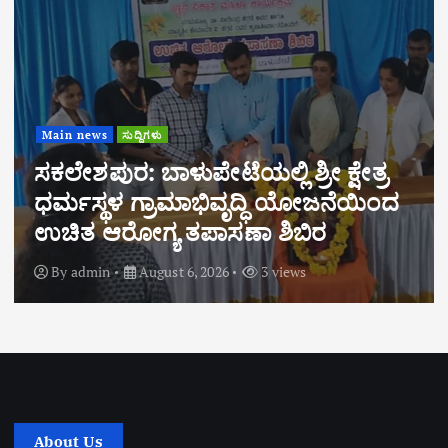
Main news
ಸುದ್ದಿಗಳು
ಬೆಸ್ಟ್ ಎಂಎಲ್ಎ ಪ್ರಶಸ್ತಿ ಪುರಸ್ಕೃತ ಶಾಸಕ
ಹರೀಶ್ ಪೂಂಜರಿಗೆ ಬಿಜೆಪಿ
ಮೋರ್ಚಾಗಳಿಂದ ಅಭಿನಂದನೆ
By
admin
August 6, 2026
6 views
About Us