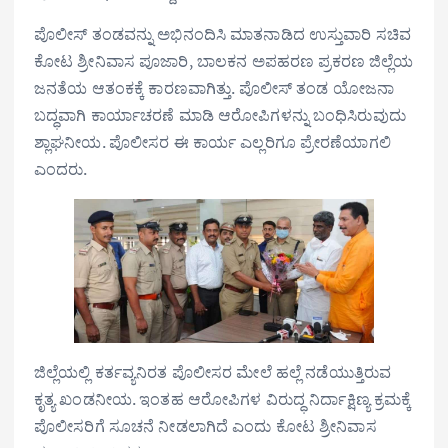
ಪೊಲೀಸ್ ತಂಡವನ್ನು ಅಭಿನಂದಿಸಿ ಮಾತನಾಡಿದ ಉಸ್ತುವಾರಿ ಸಚಿವ
ಕೋಟ ಶ್ರೀನಿವಾಸ ಪೂಜಾರಿ, ಬಾಲಕನ ಅಪಹರಣ ಪ್ರಕರಣ ಜಿಲ್ಲೆಯ
ಜನತೆಯ ಆತಂಕಕ್ಕೆ ಕಾರಣವಾಗಿತ್ತು. ಪೊಲೀಸ್ ತಂಡ ಯೋಜನಾ
ಬದ್ಧವಾಗಿ ಕಾರ್ಯಾಚರಣೆ ಮಾಡಿ ಆರೋಪಿಗಳನ್ನು ಬಂಧಿಸಿರುವುದು
ಶ್ಲಾಘನೀಯ. ಪೊಲೀಸರ ಈ ಕಾರ್ಯ ಎಲ್ಲರಿಗೂ ಪ್ರೇರಣೆಯಾಗಲಿ
ಎಂದರು.
ಜಿಲ್ಲೆಯಲ್ಲಿ ಕರ್ತವ್ಯನಿರತ ಪೊಲೀಸರ ಮೇಲೆ ಹಲ್ಲೆ ನಡೆಯುತ್ತಿರುವ
ಕೃತ್ಯ ಖಂಡನೀಯ. ಇಂತಹ ಆರೋಪಿಗಳ ವಿರುದ್ಧ ನಿರ್ದಾಕ್ಷಿಣ್ಯ ಕ್ರಮಕ್ಕೆ
ಪೊಲೀಸರಿಗೆ ಸೂಚನೆ ನೀಡಲಾಗಿದೆ ಎಂದು ಕೋಟ ಶ್ರೀನಿವಾಸ