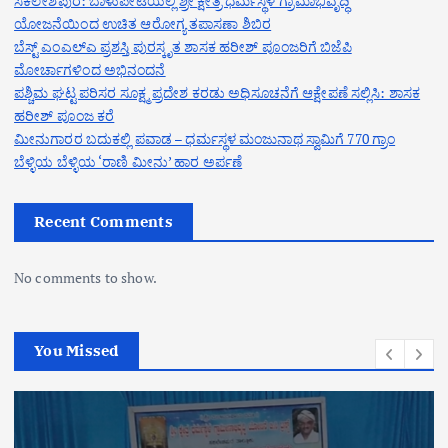
ಸಕಲೇಶಪುರ: ಬಾಳುಪೇಟೆಯಲ್ಲಿ ಶ್ರೀ ಕ್ಷೇತ್ರ ಧರ್ಮಸ್ಥಳ ಗ್ರಾಮಾಭಿವೃದ್ಧಿ
ಯೋಜನೆಯಿಂದ ಉಚಿತ ಆರೋಗ್ಯ ತಪಾಸಣಾ ಶಿಬಿರ
ಬೆಸ್ಟ್ ಎಂಎಲ್ಎ ಪ್ರಶಸ್ತಿ ಪುರಸ್ಕೃತ ಶಾಸಕ ಹರೀಶ್ ಪೂಂಜರಿಗೆ ಬಿಜೆಪಿ
ಮೋರ್ಚಾಗಳಿಂದ ಅಭಿನಂದನೆ
ಪಶ್ಚಿಮ ಘಟ್ಟ ಪರಿಸರ ಸೂಕ್ಷ್ಮ ಪ್ರದೇಶ ಕರಡು ಅಧಿಸೂಚನೆಗೆ ಆಕ್ಷೇಪಣೆ ಸಲ್ಲಿಸಿ: ಶಾಸಕ
ಹರೀಶ್ ಪೂಂಜ ಕರೆ
ಮೀನುಗಾರರ ಬದುಕಲ್ಲಿ ಪವಾಡ – ಧರ್ಮಸ್ಥಳ ಮಂಜುನಾಥ ಸ್ವಾಮಿಗೆ 770 ಗ್ರಾಂ
ಬೆಳ್ಳಿಯ ಬೆಳ್ಳಿಯ ‘ರಾಣಿ ಮೀನು’ ಹಾರ ಅರ್ಪಣೆ
Recent Comments
No comments to show.
You Missed