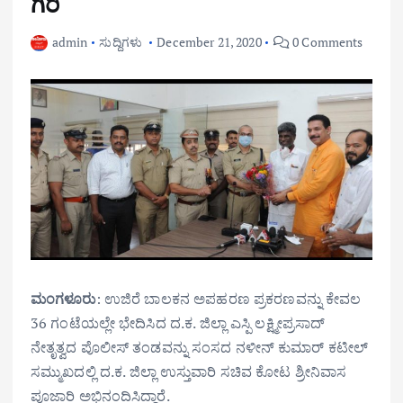
ಗಿರಿ
admin
ಸುದ್ದಿಗಳು
December 21, 2020
0 Comments
ಮಂಗಳೂರು
: ಉಜಿರೆ ಬಾಲಕನ ಅಪಹರಣ ಪ್ರಕರಣವನ್ನು ಕೇವಲ
36 ಗಂಟೆಯಲ್ಲೇ ಭೇದಿಸಿದ ದ.ಕ. ಜಿಲ್ಲಾ ಎಸ್ಪಿ ಲಕ್ಷ್ಮೀಪ್ರಸಾದ್
ನೇತೃತ್ವದ ಪೊಲೀಸ್ ತಂಡವನ್ನು ಸಂಸದ ನಳೀನ್ ಕುಮಾರ್ ಕಟೀಲ್
ಸಮ್ಮುಖದಲ್ಲಿ ದ.ಕ. ಜಿಲ್ಲಾ ಉಸ್ತುವಾರಿ ಸಚಿವ ಕೋಟ ಶ್ರೀನಿವಾಸ
ಪೂಜಾರಿ ಅಭಿನಂದಿಸಿದ್ದಾರೆ.