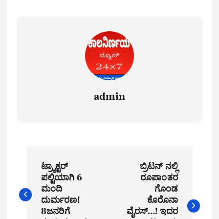
admin
P
ಟ್ರ್ಯಾಕ್ಟರ್
ಬ್ರಿಟನ್ ನಲ್ಲಿ
o
ಪಲ್ಟಿಯಾಗಿ 6
ರೂಪಾಂತರ
ಮಂದಿ
ಗೊಂಡ
s
ದುರ್ಮರಣ!
ಕೊರೊನಾ
t
8ಜನರಿಗೆ
ವೈರಸ್…! ಇದರ