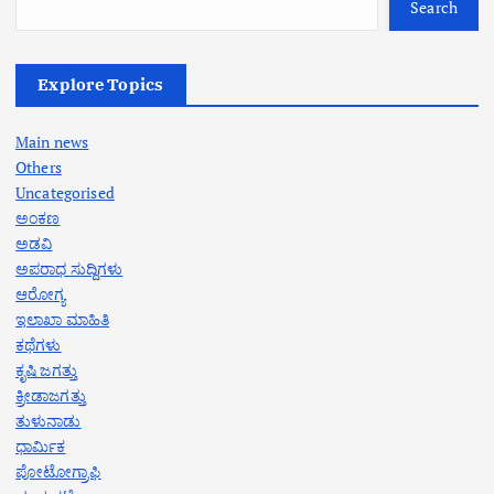
Search
Explore Topics
Main news
Others
Uncategorised
ಅಂಕಣ
ಅಡವಿ
ಅಪರಾಧ ಸುದ್ದಿಗಳು
ಆರೋಗ್ಯ
ಇಲಾಖಾ ಮಾಹಿತಿ
ಕಥೆಗಳು
ಕೃಷಿ ಜಗತ್ತು
ಕ್ರೀಡಾಜಗತ್ತು
ತುಳುನಾಡು
ಧಾರ್ಮಿಕ
ಪೋಟೋಗ್ರಾಫಿ