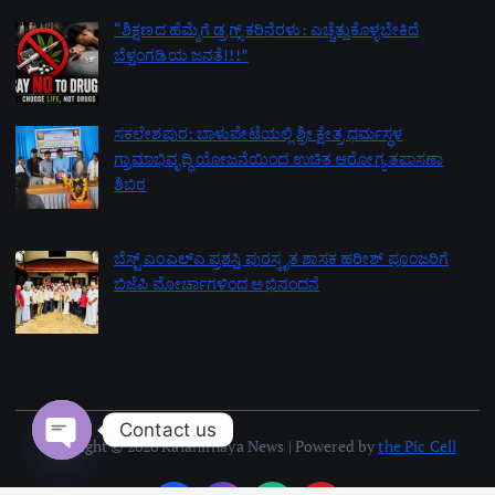
“ಶಿಕ್ಷಣದ ಹೆಮ್ಮೆಗೆ ಡ್ರಗ್ಸ್ ಕರಿನೆರಳು: ಎಚ್ಚೆತ್ತುಕೊಳ್ಳಬೇಕಿದೆ
ಬೆಳ್ತಂಗಡಿಯ ಜನತೆ!!!”
by admin
August 6, 2026
ಸಕಲೇಶಪುರ: ಬಾಳುಪೇಟೆಯಲ್ಲಿ ಶ್ರೀ ಕ್ಷೇತ್ರ ಧರ್ಮಸ್ಥಳ
ಗ್ರಾಮಾಭಿವೃದ್ಧಿ ಯೋಜನೆಯಿಂದ ಉಚಿತ ಆರೋಗ್ಯ ತಪಾಸಣಾ
ಶಿಬಿರ
by admin
August 6, 2026
ಬೆಸ್ಟ್ ಎಂಎಲ್ಎ ಪ್ರಶಸ್ತಿ ಪುರಸ್ಕೃತ ಶಾಸಕ ಹರೀಶ್ ಪೂಂಜರಿಗೆ
ಬಿಜೆಪಿ ಮೋರ್ಚಾಗಳಿಂದ ಅಭಿನಂದನೆ
by admin
August 6, 2026
Contact us
Copyright © 2026 Kalanirnaya News | Powered by
the Pic Cell
Open chaty