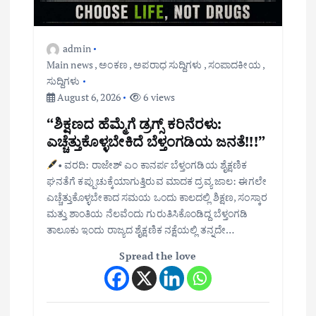
admin
Main news
,
ಅಂಕಣ
,
ಅಪರಾಧ ಸುದ್ದಿಗಳು
,
ಸಂಪಾದಕೀಯ
,
ಸುದ್ದಿಗಳು
August 6, 2026
6 views
“ಶಿಕ್ಷಣದ ಹೆಮ್ಮೆಗೆ ಡ್ರಗ್ಸ್ ಕರಿನೆರಳು:
ಎಚ್ಚೆತ್ತುಕೊಳ್ಳಬೇಕಿದೆ ಬೆಳ್ತಂಗಡಿಯ ಜನತೆ!!!”
• ವರದಿ: ರಾಜೇಶ್ ಎಂ ಕಾನರ್ಪ ಬೆಳ್ತಂಗಡಿಯ ಶೈಕ್ಷಣಿಕ
ಘನತೆಗೆ ಕಪ್ಪುಚುಕ್ಕೆಯಾಗುತ್ತಿರುವ ಮಾದಕ ದ್ರವ್ಯ ಜಾಲ: ಈಗಲೇ
ಎಚ್ಚೆತ್ತುಕೊಳ್ಳಬೇಕಾದ ಸಮಯ ಒಂದು ಕಾಲದಲ್ಲಿ ಶಿಕ್ಷಣ, ಸಂಸ್ಕಾರ
ಮತ್ತು ಶಾಂತಿಯ ನೆಲವೆಂದು ಗುರುತಿಸಿಕೊಂಡಿದ್ದ ಬೆಳ್ತಂಗಡಿ
ತಾಲೂಕು ಇಂದು ರಾಜ್ಯದ ಶೈಕ್ಷಣಿಕ ನಕ್ಷೆಯಲ್ಲಿ ತನ್ನದೇ…
Spread the love