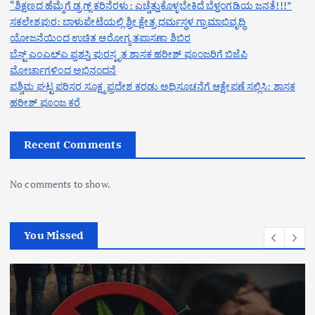
“ಶಿಕ್ಷಣದ ಹೆಮ್ಮೆಗೆ ಡ್ರಗ್ಸ್ ಕರಿನೆರಳು: ಎಚ್ಚೆತ್ತುಕೊಳ್ಳಬೇಕಿದೆ ಬೆಳ್ತಂಗಡಿಯ ಜನತೆ!!!”
ಸಕಲೇಶಪುರ: ಬಾಳುಪೇಟೆಯಲ್ಲಿ ಶ್ರೀ ಕ್ಷೇತ್ರ ಧರ್ಮಸ್ಥಳ ಗ್ರಾಮಾಭಿವೃದ್ಧಿ
ಯೋಜನೆಯಿಂದ ಉಚಿತ ಆರೋಗ್ಯ ತಪಾಸಣಾ ಶಿಬಿರ
ಬೆಸ್ಟ್ ಎಂಎಲ್ಎ ಪ್ರಶಸ್ತಿ ಪುರಸ್ಕೃತ ಶಾಸಕ ಹರೀಶ್ ಪೂಂಜರಿಗೆ ಬಿಜೆಪಿ
ಮೋರ್ಚಾಗಳಿಂದ ಅಭಿನಂದನೆ
ಪಶ್ಚಿಮ ಘಟ್ಟ ಪರಿಸರ ಸೂಕ್ಷ್ಮ ಪ್ರದೇಶ ಕರಡು ಅಧಿಸೂಚನೆಗೆ ಆಕ್ಷೇಪಣೆ ಸಲ್ಲಿಸಿ: ಶಾಸಕ
ಹರೀಶ್ ಪೂಂಜ ಕರೆ
Recent Comments
No comments to show.
You Missed