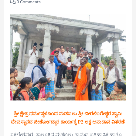
0 Comments
ಶ್ರೀ ಕ್ಷೇತ್ರ ಧರ್ಮಸ್ಥಳದಿಂದ ಮಡಬಲು ಶ್ರೀ ಬೀರಲಿಂಗೇಶ್ವರ ಸ್ವಾಮಿ
ದೇವಸ್ಥಾನದ ಜೀರ್ಣೋದ್ಧಾರ ಕಾರ್ಯಕ್ಕೆ ₹2 ಲಕ್ಷ ಅನುದಾನ ವಿತರಣೆ
ಸಕಲೇಶಪುರ: ತಾಲೂಕಿನ ಮಡಬಲು ಗ್ರಾಮದ ಐತಿಹಾಸಿಕ ಹಾಗೂ