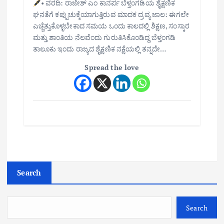
• ವರದಿ: ರಾಜೇಶ್ ಎಂ ಕಾನರ್ಪ ಬೆಳ್ತಂಗಡಿಯ ಶೈಕ್ಷಣಿಕ
ಘನತೆಗೆ ಕಪ್ಪುಚುಕ್ಕೆಯಾಗುತ್ತಿರುವ ಮಾದಕ ದ್ರವ್ಯ ಜಾಲ: ಈಗಲೇ
ಎಚ್ಚೆತ್ತುಕೊಳ್ಳಬೇಕಾದ ಸಮಯ ಒಂದು ಕಾಲದಲ್ಲಿ ಶಿಕ್ಷಣ, ಸಂಸ್ಕಾರ
ಮತ್ತು ಶಾಂತಿಯ ನೆಲವೆಂದು ಗುರುತಿಸಿಕೊಂಡಿದ್ದ ಬೆಳ್ತಂಗಡಿ
ತಾಲೂಕು ಇಂದು ರಾಜ್ಯದ ಶೈಕ್ಷಣಿಕ ನಕ್ಷೆಯಲ್ಲಿ ತನ್ನದೇ…
Spread the love
Search
Search