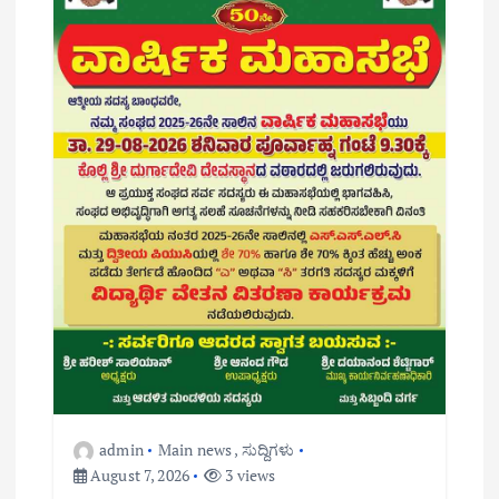
i
o
n
admin
Main news
,
ಸುದ್ದಿಗಳು
August 7, 2026
3 views