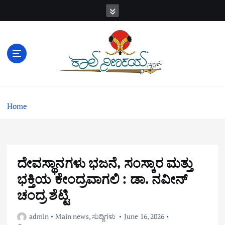
S
k
i
p
t
o
c
o
n
Home
t
e
n
t
ದೇವಸ್ಥಾನಗಳು ಭಜನೆ, ಸಂಸ್ಕಾರ ಮತ್ತು
ಭಕ್ತಿಯ ಕೇಂದ್ರವಾಗಲಿ : ಡಾ. ನವೀನ್
ಚಂದ್ರ ಶೆಟ್ಟಿ
admin
Main news
,
ಸುದ್ದಿಗಳು
June 16, 2026