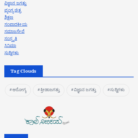
ವಿಜ್ಞಾನ ಜಗತ್ತು
ವ್ಯಂಗ್ಯ ಚಿತ್ರ
ಶಿಕ್ಷಣ
ಸಂಪಾದಕೀಯ
ಸಮಾಜಸೇವೆ
ಸಂಸ್ಕೃತಿ
ಸಿನಿಮಾ
ಸುದ್ದಿಗಳು
Tag Clouds
ಆರೋಗ್ಯ
ಕ್ರೀಡಾಜಗತ್ತು
ವಿಜ್ಞಾನ ಜಗತ್ತು
ಸುದ್ದಿಗಳು