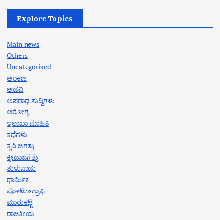
Explore Topics
Main news
Others
Uncategorised
ಅಂಕಣ
ಅಡವಿ
ಅಪರಾಧ ಸುದ್ದಿಗಳು
ಆರೋಗ್ಯ
ಇಲಾಖಾ ಮಾಹಿತಿ
ಕಥೆಗಳು
ಕೃಷಿ ಜಗತ್ತು
ಕ್ರೀಡಾಜಗತ್ತು
ತುಳುನಾಡು
ಧಾರ್ಮಿಕ
ಪೋಟೋಗ್ರಾಫಿ
ಮಾರುಕಟ್ಟೆ
ರಾಜಕೀಯ