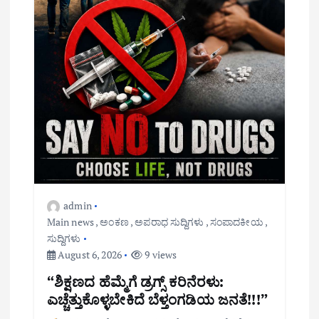
admin
Main news
,
ಅಂಕಣ
,
ಅಪರಾಧ ಸುದ್ದಿಗಳು
,
ಸಂಪಾದಕೀಯ
,
ಸುದ್ದಿಗಳು
August 6, 2026
9 views
“ಶಿಕ್ಷಣದ ಹೆಮ್ಮೆಗೆ ಡ್ರಗ್ಸ್ ಕರಿನೆರಳು:
ಎಚ್ಚೆತ್ತುಕೊಳ್ಳಬೇಕಿದೆ ಬೆಳ್ತಂಗಡಿಯ ಜನತೆ!!!”