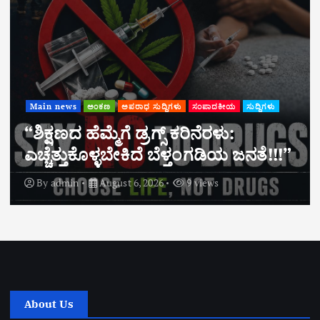
Main news
ಸುದ್ದಿಗಳು
ಸಕಲೇಶಪುರ: ಬಾಳುಪೇಟೆಯಲ್ಲಿ ಶ್ರೀ ಕ್ಷೇತ್ರ
ಧರ್ಮಸ್ಥಳ ಗ್ರಾಮಾಭಿವೃದ್ಧಿ ಯೋಜನೆಯಿಂದ
ಉಚಿತ ಆರೋಗ್ಯ ತಪಾಸಣಾ ಶಿಬಿರ
By
admin
August 6, 2026
5 views
About Us