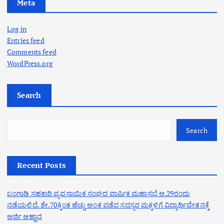
Meta
Log in
Entries feed
Comments feed
WordPress.org
Search
Search
Recent Posts
ಬಂಗಾಡಿ ಸಹಕಾರಿ ವ್ಯವಸಾಯಿಕ ಸಂಘದ ವಾರ್ಷಿಕ ಮಹಾಸಭೆ ಆ.29ರಂದು
ನಡೆಯಲಿದೆ. ಶೇ.70ಕ್ಕಿಂತ ಹೆಚ್ಚು ಅಂಕ ಪಡೆದ ಸದಸ್ಯರ ಮಕ್ಕಳಿಗೆ ವಿದ್ಯಾರ್ಥಿವೇತನಕ್ಕೆ
ಅರ್ಜಿ ಆಹ್ವಾನ