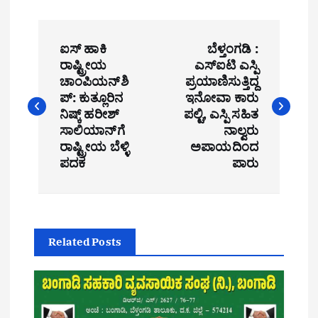
P
ಐಸ್ ಹಾಕಿ
ಬೆಳ್ತಂಗಡಿ :
o
ರಾಷ್ಟ್ರೀಯ
ಎಸ್ಐಟಿ ಎಸ್ಪಿ
ಚಾಂಪಿಯನ್‌ಶಿ
ಪ್ರಯಾಣಿಸುತ್ತಿದ್ದ
s
ಪ್: ಕುತ್ಲೂರಿನ
ಇನೋವಾ ಕಾರು
t
ನಿಷ್ಕ್ ಹರೀಶ್
ಪಲ್ಟಿ, ಎಸ್ಪಿ ಸಹಿತ
ಸಾಲಿಯಾನ್‌ಗೆ
ನಾಲ್ವರು
n
ರಾಷ್ಟ್ರೀಯ ಬೆಳ್ಳಿ
ಅಪಾಯದಿಂದ
ಪದಕ
ಪಾರು
a
v
i
Related Posts
g
a
t