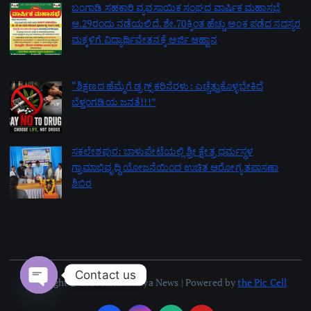
ಬಂಗಾಡಿ ಸಹಕಾರಿ ವ್ಯವಸಾಯಿಕ ಸಂಘದ ವಾರ್ಷಿಕ ಮಹಾಸಭೆ
ಆ.29ರಂದು ನಡೆಯಲಿದೆ. ಶೇ.70ಕ್ಕಿಂತ ಹೆಚ್ಚು ಅಂಕ ಪಡೆದ ಸದಸ್ಯರ
ಮಕ್ಕಳಿಗೆ ವಿದ್ಯಾರ್ಥಿವೇತನಕ್ಕೆ ಅರ್ಜಿ ಆಹ್ವಾನ
by admin
August 7, 2026
“ಶಿಕ್ಷಣದ ಹೆಮ್ಮೆಗೆ ಡ್ರಗ್ಸ್ ಕರಿನೆರಳು: ಎಚ್ಚೆತ್ತುಕೊಳ್ಳಬೇಕಿದೆ
ಬೆಳ್ತಂಗಡಿಯ ಜನತೆ!!!”
by admin
August 6, 2026
ಸಕಲೇಶಪುರ: ಬಾಳುಪೇಟೆಯಲ್ಲಿ ಶ್ರೀ ಕ್ಷೇತ್ರ ಧರ್ಮಸ್ಥಳ
ಗ್ರಾಮಾಭಿವೃದ್ಧಿ ಯೋಜನೆಯಿಂದ ಉಚಿತ ಆರೋಗ್ಯ ತಪಾಸಣಾ
ಶಿಬಿರ
by admin
August 6, 2026
Contact us
Copyright © 2026 Kalanirnaya News | Powered by
the Pic Cell
Open chaty