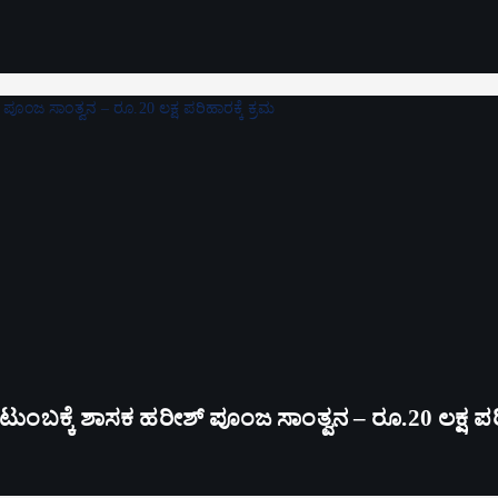
ಟುಂಬಕ್ಕೆ ಶಾಸಕ ಹರೀಶ್ ಪೂಂಜ ಸಾಂತ್ವನ – ರೂ.20 ಲಕ್ಷ ಪರಿ