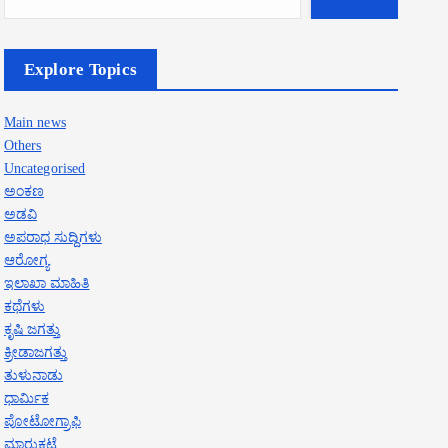
Explore Topics
Main news
Others
Uncategorised
ಅಂಕಣ
ಅಡವಿ
ಅಪರಾಧ ಸುದ್ದಿಗಳು
ಆರೋಗ್ಯ
ಇಲಾಖಾ ಮಾಹಿತಿ
ಕಥೆಗಳು
ಕೃಷಿ ಜಗತ್ತು
ಕ್ರೀಡಾಜಗತ್ತು
ತುಳುನಾಡು
ಧಾರ್ಮಿಕ
ಪೋಟೋಗ್ರಾಫಿ
ಮಾರುಕಟ್ಟೆ