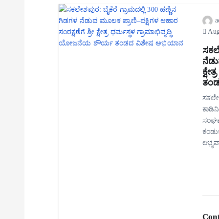
a
Aug
ಸಕಲೇ
ನೆಡು
ಕ್ಷೇ
ತಂಡ
ಸಕಲೇಶ
ಕಾಡಿನ
ಸಂಘರ್
ಕಂಡುಕ
ಲಭ್ಯ
Cont