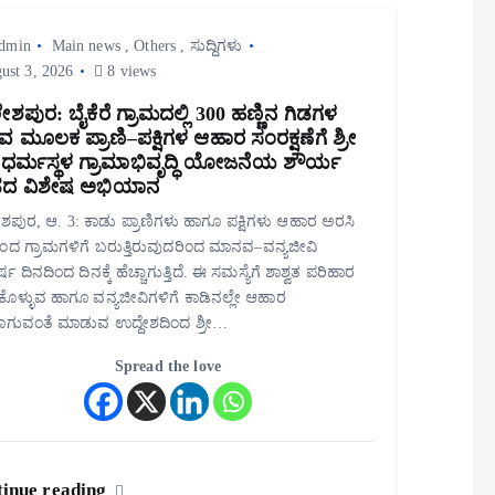
dmin
Main news
,
Others
,
ಸುದ್ದಿಗಳು
ust 3, 2026
8 views
ಶಪುರ: ಬೈಕೆರೆ ಗ್ರಾಮದಲ್ಲಿ 300 ಹಣ್ಣಿನ ಗಿಡಗಳ
ವ ಮೂಲಕ ಪ್ರಾಣಿ–ಪಕ್ಷಿಗಳ ಆಹಾರ ಸಂರಕ್ಷಣೆಗೆ ಶ್ರೀ
ತ್ರ ಧರ್ಮಸ್ಥಳ ಗ್ರಾಮಾಭಿವೃದ್ಧಿ ಯೋಜನೆಯ ಶೌರ್ಯ
ದ ವಿಶೇಷ ಅಭಿಯಾನ
ಪುರ, ಆ. 3: ಕಾಡು ಪ್ರಾಣಿಗಳು ಹಾಗೂ ಪಕ್ಷಿಗಳು ಆಹಾರ ಅರಸಿ
ಿಂದ ಗ್ರಾಮಗಳಿಗೆ ಬರುತ್ತಿರುವುದರಿಂದ ಮಾನವ–ವನ್ಯಜೀವಿ
ಷ ದಿನದಿಂದ ದಿನಕ್ಕೆ ಹೆಚ್ಚಾಗುತ್ತಿದೆ. ಈ ಸಮಸ್ಯೆಗೆ ಶಾಶ್ವತ ಪರಿಹಾರ
ೊಳ್ಳುವ ಹಾಗೂ ವನ್ಯಜೀವಿಗಳಿಗೆ ಕಾಡಿನಲ್ಲೇ ಆಹಾರ
ವಾಗುವಂತೆ ಮಾಡುವ ಉದ್ದೇಶದಿಂದ ಶ್ರೀ…
Spread the love
inue reading