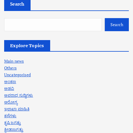
Search
Search
Explore Topics
Main news
Others
Uncategorised
ಅಂಕಣ
ಅಡವಿ
ಅಪರಾಧ ಸುದ್ದಿಗಳು
ಆರೋಗ್ಯ
ಇಲಾಖಾ ಮಾಹಿತಿ
ಕಥೆಗಳು
ಕೃಷಿ ಜಗತ್ತು
ಕ್ರೀಡಾಜಗತ್ತು