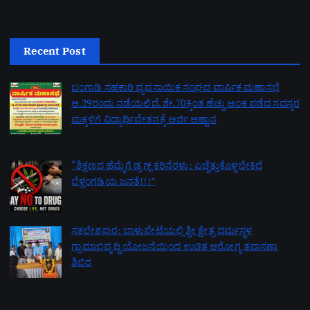
Recent Post
ಬಂಗಾಡಿ ಸಹಕಾರಿ ವ್ಯವಸಾಯಿಕ ಸಂಘದ ವಾರ್ಷಿಕ ಮಹಾಸಭೆ
ಆ.29ರಂದು ನಡೆಯಲಿದೆ. ಶೇ.70ಕ್ಕಿಂತ ಹೆಚ್ಚು ಅಂಕ ಪಡೆದ ಸದಸ್ಯರ
ಮಕ್ಕಳಿಗೆ ವಿದ್ಯಾರ್ಥಿವೇತನಕ್ಕೆ ಅರ್ಜಿ ಆಹ್ವಾನ
by admin
August 7, 2026
“ಶಿಕ್ಷಣದ ಹೆಮ್ಮೆಗೆ ಡ್ರಗ್ಸ್ ಕರಿನೆರಳು: ಎಚ್ಚೆತ್ತುಕೊಳ್ಳಬೇಕಿದೆ
ಬೆಳ್ತಂಗಡಿಯ ಜನತೆ!!!”
by admin
August 6, 2026
ಸಕಲೇಶಪುರ: ಬಾಳುಪೇಟೆಯಲ್ಲಿ ಶ್ರೀ ಕ್ಷೇತ್ರ ಧರ್ಮಸ್ಥಳ
ಗ್ರಾಮಾಭಿವೃದ್ಧಿ ಯೋಜನೆಯಿಂದ ಉಚಿತ ಆರೋಗ್ಯ ತಪಾಸಣಾ
ಶಿಬಿರ
by admin
August 6, 2026