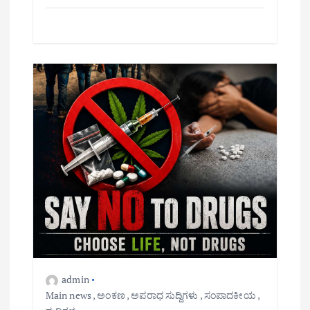
admin
Main news
,
ಅಂಕಣ
,
ಅಪರಾಧ ಸುದ್ದಿಗಳು
,
ಸಂಪಾದಕೀಯ
,