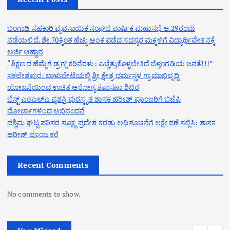
ಬಂಗಾಡಿ ಸಹಕಾರಿ ವ್ಯವಸಾಯಿಕ ಸಂಘದ ವಾರ್ಷಿಕ ಮಹಾಸಭೆ ಆ.29ರಂದು
ನಡೆಯಲಿದೆ. ಶೇ.70ಕ್ಕಿಂತ ಹೆಚ್ಚು ಅಂಕ ಪಡೆದ ಸದಸ್ಯರ ಮಕ್ಕಳಿಗೆ ವಿದ್ಯಾರ್ಥಿವೇತನಕ್ಕೆ
ಅರ್ಜಿ ಆಹ್ವಾನ
“ಶಿಕ್ಷಣದ ಹೆಮ್ಮೆಗೆ ಡ್ರಗ್ಸ್ ಕರಿನೆರಳು: ಎಚ್ಚೆತ್ತುಕೊಳ್ಳಬೇಕಿದೆ ಬೆಳ್ತಂಗಡಿಯ ಜನತೆ!!!”
ಸಕಲೇಶಪುರ: ಬಾಳುಪೇಟೆಯಲ್ಲಿ ಶ್ರೀ ಕ್ಷೇತ್ರ ಧರ್ಮಸ್ಥಳ ಗ್ರಾಮಾಭಿವೃದ್ಧಿ
ಯೋಜನೆಯಿಂದ ಉಚಿತ ಆರೋಗ್ಯ ತಪಾಸಣಾ ಶಿಬಿರ
ಬೆಸ್ಟ್ ಎಂಎಲ್ಎ ಪ್ರಶಸ್ತಿ ಪುರಸ್ಕೃತ ಶಾಸಕ ಹರೀಶ್ ಪೂಂಜರಿಗೆ ಬಿಜೆಪಿ
ಮೋರ್ಚಾಗಳಿಂದ ಅಭಿನಂದನೆ
ಪಶ್ಚಿಮ ಘಟ್ಟ ಪರಿಸರ ಸೂಕ್ಷ್ಮ ಪ್ರದೇಶ ಕರಡು ಅಧಿಸೂಚನೆಗೆ ಆಕ್ಷೇಪಣೆ ಸಲ್ಲಿಸಿ: ಶಾಸಕ
ಹರೀಶ್ ಪೂಂಜ ಕರೆ
Recent Comments
No comments to show.