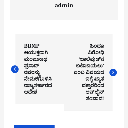
admin
P
BBMP
ಹಿಂದೂ
o
ಆಯುಕ್ತರಾಗಿ
ವಿರೋಧಿ
ಮಂಜುನಾಥ
‘ಬಾಲಿವುಡ್‌ನ
s
ಪ್ರಸಾದ್
ಬಟಾಬಯಲು’
t
ರವರನ್ನು
ಎಂಬ ವಿಷಯದ
ನೇಮಕಗೊಳಿಸಿ
ಬಗ್ಗೆ ಖ್ಯಾತ
n
ರಾಜ್ಯಸರ್ಕಾರದ
ವಕ್ತಾರರಿಂದ
ಆದೇಶ
ಆನ್‌ಲೈನ್
a
ಸಂವಾದ!
v
i