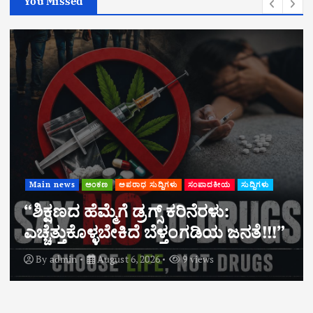
You Missed
Main news
ಅಂಕಣ
ಅಪರಾಧ ಸುದ್ದಿಗಳು
ಸಂಪಾದಕೀಯ
ಸುದ್ದಿಗಳು
“ಶಿಕ್ಷಣದ ಹೆಮ್ಮೆಗೆ ಡ್ರಗ್ಸ್ ಕರಿನೆರಳು:
ಎಚ್ಚೆತ್ತುಕೊಳ್ಳಬೇಕಿದೆ ಬೆಳ್ತಂಗಡಿಯ ಜನತೆ!!!”
By
admin
August 6, 2026
9 views