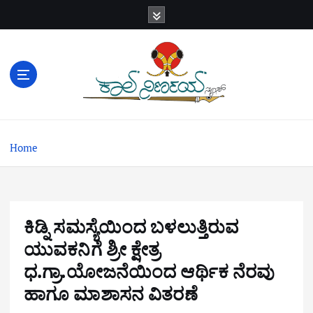
S
k
i
p
t
o
c
o
n
Home
t
e
n
t
ಕಿಡ್ನಿ ಸಮಸ್ಯೆಯಿಂದ ಬಳಲುತ್ತಿರುವ
ಯುವಕನಿಗೆ ಶ್ರೀ ಕ್ಷೇತ್ರ
ಧ.ಗ್ರಾ.ಯೋಜನೆಯಿಂದ ಆರ್ಥಿಕ ನೆರವು
ಹಾಗೂ ಮಾಶಾಸನ ವಿತರಣೆ