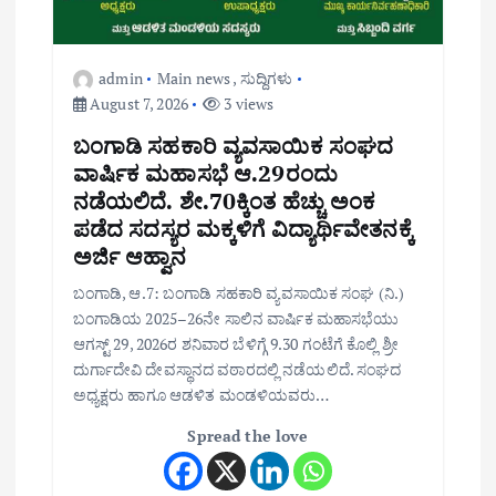
admin
Main news
,
ಸುದ್ದಿಗಳು
August 7, 2026
3 views
ಬಂಗಾಡಿ ಸಹಕಾರಿ ವ್ಯವಸಾಯಿಕ ಸಂಘದ
ವಾರ್ಷಿಕ ಮಹಾಸಭೆ ಆ.29ರಂದು
ನಡೆಯಲಿದೆ. ಶೇ.70ಕ್ಕಿಂತ ಹೆಚ್ಚು ಅಂಕ
ಪಡೆದ ಸದಸ್ಯರ ಮಕ್ಕಳಿಗೆ ವಿದ್ಯಾರ್ಥಿವೇತನಕ್ಕೆ
ಅರ್ಜಿ ಆಹ್ವಾನ
ಬಂಗಾಡಿ, ಆ.7: ಬಂಗಾಡಿ ಸಹಕಾರಿ ವ್ಯವಸಾಯಿಕ ಸಂಘ (ನಿ.)
ಬಂಗಾಡಿಯ 2025–26ನೇ ಸಾಲಿನ ವಾರ್ಷಿಕ ಮಹಾಸಭೆಯು
ಆಗಸ್ಟ್ 29, 2026ರ ಶನಿವಾರ ಬೆಳಿಗ್ಗೆ 9.30 ಗಂಟೆಗೆ ಕೊಲ್ಲಿ ಶ್ರೀ
ದುರ್ಗಾದೇವಿ ದೇವಸ್ಥಾನದ ವಠಾರದಲ್ಲಿ ನಡೆಯಲಿದೆ. ಸಂಘದ
ಅಧ್ಯಕ್ಷರು ಹಾಗೂ ಆಡಳಿತ ಮಂಡಳಿಯವರು…
Spread the love