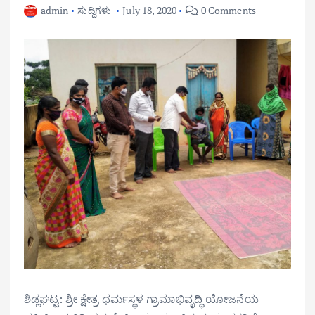
admin
ಸುದ್ದಿಗಳು
July 18, 2020
0 Comments
ಶಿಡ್ಲಘಟ್ಟ: ಶ್ರೀ ಕ್ಷೇತ್ರ ಧರ್ಮಸ್ಥಳ ಗ್ರಾಮಾಭಿವೃದ್ಧಿ ಯೋಜನೆಯ