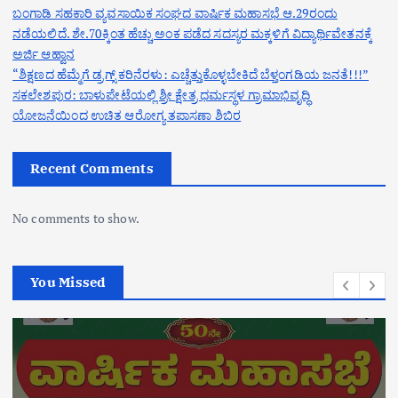
ಬಂಗಾಡಿ ಸಹಕಾರಿ ವ್ಯವಸಾಯಿಕ ಸಂಘದ ವಾರ್ಷಿಕ ಮಹಾಸಭೆ ಆ.29ರಂದು
ನಡೆಯಲಿದೆ. ಶೇ.70ಕ್ಕಿಂತ ಹೆಚ್ಚು ಅಂಕ ಪಡೆದ ಸದಸ್ಯರ ಮಕ್ಕಳಿಗೆ ವಿದ್ಯಾರ್ಥಿವೇತನಕ್ಕೆ
ಅರ್ಜಿ ಆಹ್ವಾನ
“ಶಿಕ್ಷಣದ ಹೆಮ್ಮೆಗೆ ಡ್ರಗ್ಸ್ ಕರಿನೆರಳು: ಎಚ್ಚೆತ್ತುಕೊಳ್ಳಬೇಕಿದೆ ಬೆಳ್ತಂಗಡಿಯ ಜನತೆ!!!”
ಸಕಲೇಶಪುರ: ಬಾಳುಪೇಟೆಯಲ್ಲಿ ಶ್ರೀ ಕ್ಷೇತ್ರ ಧರ್ಮಸ್ಥಳ ಗ್ರಾಮಾಭಿವೃದ್ಧಿ
ಯೋಜನೆಯಿಂದ ಉಚಿತ ಆರೋಗ್ಯ ತಪಾಸಣಾ ಶಿಬಿರ
Recent Comments
No comments to show.
You Missed