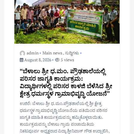
t
i
o
n
admin
Main news
,
ಸುದ್ದಿಗಳು
August 8, 2026
5 views
“ಬೆಳಾಲು ಶ್ರೀ ಧ.ಮಂ. ಪ್ರೌಢಶಾಲೆಯಲ್ಲಿ
ಪರಿಸರ ಜಾಗೃತಿ ಕಾರ್ಯಕ್ರಮ:
ವಿದ್ಯಾರ್ಥಿಗಳಲ್ಲಿ ಪರಿಸರ ಕಾಳಜಿ ಬೆಳೆಸಿದ ಶ್ರೀ
ಕ್ಷೇತ್ರ ಧರ್ಮಸ್ಥಳ ಗ್ರಾಮಾಭಿವೃದ್ಧಿ ಯೋಜನೆ”
ಉಜಿರೆ: ಬೆಳಾಲು ಶ್ರೀ ಧ.ಮಂ.ಪ್ರೌಢಶಾಲೆಯಲ್ಲಿ ಶ್ರೀ ಕ್ಷೇತ್ರ
ಧರ್ಮಸ್ಥಳ ಗ್ರಾಮಾಭಿವೃದ್ಧಿ ಯೋಜನೆಯ ವತಿಯಿಂದ ಪರಿಸರ
ಜಾಗೃತಿ ಮಾಹಿತಿ ಕಾರ್ಯಕ್ರಮವನ್ನು ಹಮ್ಮಿಕೊಳ್ಳಲಾಯಿತು.
ಕಾರ್ಯಕ್ರಮವನ್ನು ಬೆಳಾಲು ಗ್ರಾಮ ಪಂಚಾಯಿತಿಯ
ನಿಕಟಪೂರ್ವ ಅಧ್ಯಕ್ಷರಾದ ವಿದ್ಯಾ ಶ್ರೀನಿವಾಸ್ ಗೌಡ ಉದ್ಘಾಟಿಸಿ,