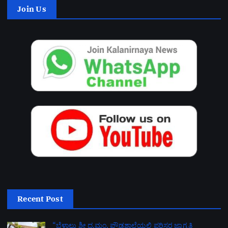
Join Us
Recent Post
“ಬೆಳಾಲು ಶ್ರೀ ಧ.ಮಂ. ಪ್ರೌಢಶಾಲೆಯಲ್ಲಿ ಪರಿಸರ ಜಾಗೃತಿ