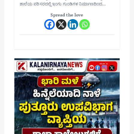
ಶಾಲೆಯ ಪರಿಸರದಲ್ಲಿ ಇಂಗು ಗುಂಡಿಗಳ ನಿರ್ಮಾಣದಿಂದ…
Spread the love