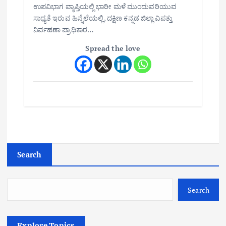
ಉಪವಿಭಾಗ ವ್ಯಾಪ್ತಿಯಲ್ಲಿ ಭಾರೀ ಮಳೆ ಮುಂದುವರಿಯುವ
ಸಾಧ್ಯತೆ ಇರುವ ಹಿನ್ನೆಲೆಯಲ್ಲಿ, ದಕ್ಷಿಣ ಕನ್ನಡ ಜಿಲ್ಲಾ ವಿಪತ್ತು
ನಿರ್ವಹಣಾ ಪ್ರಾಧಿಕಾರ…
Spread the love
Search
Search
Explore Topics