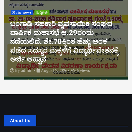
Main news
ಅಂಕಣ
ಅಪರಾಧ ಸುದ್ದಿಗಳು
ಸಂಪಾದಕೀಯ
ಸುದ್ದಿಗಳು
“ಶಿಕ್ಷಣದ ಹೆಮ್ಮೆಗೆ ಡ್ರಗ್ಸ್ ಕರಿನೆರಳು:
ಎಚ್ಚೆತ್ತುಕೊಳ್ಳಬೇಕಿದೆ ಬೆಳ್ತಂಗಡಿಯ ಜನತೆ!!!”
By
admin
August 6, 2026
13 views
About Us