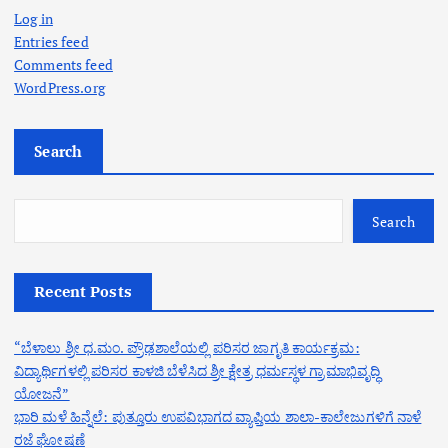
Log in
Entries feed
Comments feed
WordPress.org
Search
Search
Recent Posts
“ಬೆಳಾಲು ಶ್ರೀ ಧ.ಮಂ. ಪ್ರೌಢಶಾಲೆಯಲ್ಲಿ ಪರಿಸರ ಜಾಗೃತಿ ಕಾರ್ಯಕ್ರಮ:
ವಿದ್ಯಾರ್ಥಿಗಳಲ್ಲಿ ಪರಿಸರ ಕಾಳಜಿ ಬೆಳೆಸಿದ ಶ್ರೀ ಕ್ಷೇತ್ರ ಧರ್ಮಸ್ಥಳ ಗ್ರಾಮಾಭಿವೃದ್ಧಿ
ಯೋಜನೆ”
ಭಾರಿ ಮಳೆ ಹಿನ್ನೆಲೆ: ಪುತ್ತೂರು ಉಪವಿಭಾಗದ ವ್ಯಾಪ್ತಿಯ ಶಾಲಾ-ಕಾಲೇಜುಗಳಿಗೆ ನಾಳೆ
ರಜೆ ಘೋಷಣೆ