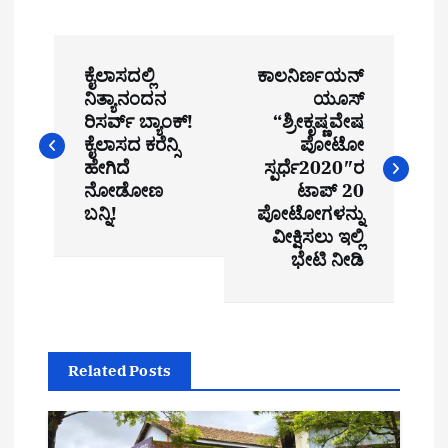
P
ಕೈಲಾಸದಲ್ಲಿ
ಕಾಲನಿರ್ಣಯನ್
o
ನಿತ್ಯಾನಂದನ
ಯೂಸ್
ರಿಸರ್ವ್ ಬ್ಯಾಂಕ್!
“ಶ್ರೀಕೃಷ್ಣವೇಷ
s
ಕೈಲಾಸದ ಕರೆನ್ಸಿ
ಪೋಟೋ
t
ಹೇಗಿದೆ
ಸ್ಪರ್ಧೆ2020″ರ
ನೋಡೋಣ
ಟಾಪ್ 20
n
ಬನ್ನಿ!
ಪೋಟೋಗಳನ್ನು
ವೀಕ್ಷಿಸಲು ಇಲ್ಲಿ
a
ಭೇಟಿ ನೀಡಿ
v
i
g
Related Posts
a