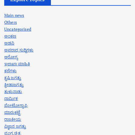
Main news
Others
Uncategorised
ಅಂಕಣ
ಅಡವಿ
ಅಪರಾಧ ಸುದ್ದಿಗಳು
ಆರೋಗ್ಯ
ಇಲಾಖಾ ಮಾಹಿತಿ
ಕಥೆಗಳು
ಕೃಷಿ ಜಗತ್ತು
ಕ್ರೀಡಾಜಗತ್ತು
ತುಳುನಾಡು
ಧಾರ್ಮಿಕ
ಪೋಟೋಗ್ರಾಫಿ
ಮಾರುಕಟ್ಟೆ
ರಾಜಕೀಯ
ವಿಜ್ಞಾನ ಜಗತ್ತು
ವ್ಯಂಗ್ಯ ಚಿತ್ರ