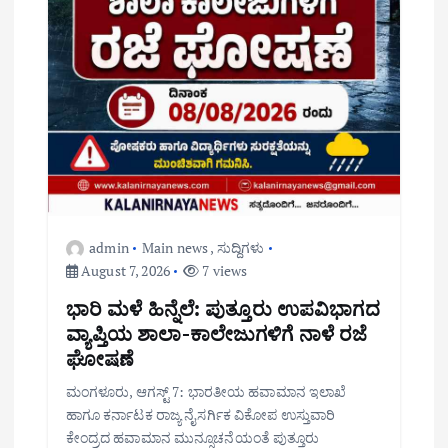
admin
Main news
,
ಸುದ್ದಿಗಳು
August 7, 2026
7 views
ಭಾರಿ ಮಳೆ ಹಿನ್ನೆಲೆ: ಪುತ್ತೂರು ಉಪವಿಭಾಗದ
ವ್ಯಾಪ್ತಿಯ ಶಾಲಾ-ಕಾಲೇಜುಗಳಿಗೆ ನಾಳೆ ರಜೆ
ಘೋಷಣೆ
ಮಂಗಳೂರು, ಆಗಸ್ಟ್ 7: ಭಾರತೀಯ ಹವಾಮಾನ ಇಲಾಖೆ
ಹಾಗೂ ಕರ್ನಾಟಕ ರಾಜ್ಯ ನೈಸರ್ಗಿಕ ವಿಕೋಪ ಉಸ್ತುವಾರಿ
ಕೇಂದ್ರದ ಹವಾಮಾನ ಮುನ್ಸೂಚನೆಯಂತೆ ಪುತ್ತೂರು