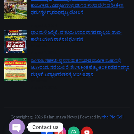
ಕಾರ್ಯಕ್ರಮ: ವಿದ್ಯಾರ್ಥಿಗಳಲ್ಲಿ ಪರಿಸರ ಕಾಳಜಿ ಬೆಳೆಸಿದ ಶ್ರೀ ಕ್ಷೇತ್ರ
ಧರ್ಮಸ್ಥಳ ಗ್ರಾಮಾಭಿವೃದ್ಧಿ ಯೋಜನೆ”
by admin
August 8, 2026
ಭಾರಿ ಮಳೆ ಹಿನ್ನೆಲೆ: ಪುತ್ತೂರು ಉಪವಿಭಾಗದ ವ್ಯಾಪ್ತಿಯ ಶಾಲಾ-
ಕಾಲೇಜುಗಳಿಗೆ ನಾಳೆ ರಜೆ ಘೋಷಣೆ
by admin
August 7, 2026
ಬಂಗಾಡಿ ಸಹಕಾರಿ ವ್ಯವಸಾಯಿಕ ಸಂಘದ ವಾರ್ಷಿಕ ಮಹಾಸಭೆ
ಆ.29ರಂದು ನಡೆಯಲಿದೆ. ಶೇ.70ಕ್ಕಿಂತ ಹೆಚ್ಚು ಅಂಕ ಪಡೆದ ಸದಸ್ಯರ
ಮಕ್ಕಳಿಗೆ ವಿದ್ಯಾರ್ಥಿವೇತನಕ್ಕೆ ಅರ್ಜಿ ಆಹ್ವಾನ
by admin
August 7, 2026
Copyright © 2026 Kalanirnaya News | Powered by
the Pic Cell
Contact us