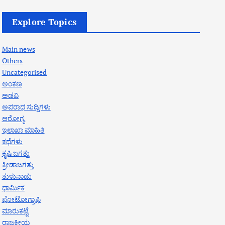
Explore Topics
Main news
Others
Uncategorised
ಅಂಕಣ
ಅಡವಿ
ಅಪರಾಧ ಸುದ್ದಿಗಳು
ಆರೋಗ್ಯ
ಇಲಾಖಾ ಮಾಹಿತಿ
ಕಥೆಗಳು
ಕೃಷಿ ಜಗತ್ತು
ಕ್ರೀಡಾಜಗತ್ತು
ತುಳುನಾಡು
ಧಾರ್ಮಿಕ
ಪೋಟೋಗ್ರಾಫಿ
ಮಾರುಕಟ್ಟೆ
ರಾಜಕೀಯ