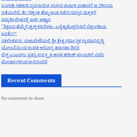
ಬಂಗಾಡಿ ಸಹಕಾರಿ ವ್ಯವಸಾಯಿಕ ಸಂಘದ ವಾರ್ಷಿಕ ಮಹಾಸಭೆ ಆ.29ರಂದು
ನಡೆಯಲಿದೆ. ಶೇ.70ಕ್ಕಿಂತ ಹೆಚ್ಚು ಅಂಕ ಪಡೆದ ಸದಸ್ಯರ ಮಕ್ಕಳಿಗೆ
ವಿದ್ಯಾರ್ಥಿವೇತನಕ್ಕೆ ಅರ್ಜಿ ಆಹ್ವಾನ
“ಶಿಕ್ಷಣದ ಹೆಮ್ಮೆಗೆ ಡ್ರಗ್ಸ್ ಕರಿನೆರಳು: ಎಚ್ಚೆತ್ತುಕೊಳ್ಳಬೇಕಿದೆ ಬೆಳ್ತಂಗಡಿಯ
ಜನತೆ!!!”
ಸಕಲೇಶಪುರ: ಬಾಳುಪೇಟೆಯಲ್ಲಿ ಶ್ರೀ ಕ್ಷೇತ್ರ ಧರ್ಮಸ್ಥಳ ಗ್ರಾಮಾಭಿವೃದ್ಧಿ
ಯೋಜನೆಯಿಂದ ಉಚಿತ ಆರೋಗ್ಯ ತಪಾಸಣಾ ಶಿಬಿರ
ಬೆಸ್ಟ್ ಎಂಎಲ್ಎ ಪ್ರಶಸ್ತಿ ಪುರಸ್ಕೃತ ಶಾಸಕ ಹರೀಶ್ ಪೂಂಜರಿಗೆ ಬಿಜೆಪಿ
ಮೋರ್ಚಾಗಳಿಂದ ಅಭಿನಂದನೆ
Recent Comments
No comments to show.