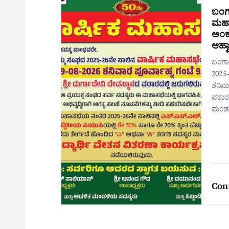
ಬಂಗ
ಮಹಾಸ
ಅಂಕ 
ಆಹ್ವ
ಬಂಗಾ
2025–
ಶನಿವಾರ
ವಠಾರದ
ಮಂಡ
Con