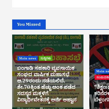
You Missed
Main n
Main news
ಅಂಕಣ
ಅಪರಾಧ ಸುದ್ದಿಗಳು
ಸಂಪಾದಕೀಯ
ಸುದ್ದಿಗಳು
ಸಕಲೇಶ
“ಶಿಕ್ಷಣದ ಹೆಮ್ಮೆಗೆ ಡ್ರಗ್ಸ್
ಶ್ರೀ ಕ್ಷ
ಕರಿನೆರಳು: ಎಚ್ಚೆತ್ತುಕೊಳ್ಳಬೇಕಿದೆ
ಗ್ರಾಮಾ
ಬೆಳ್ತಂಗಡಿಯ ಜನತೆ!!!”
ಉಚಿತ 
By
admin
August 6, 2026
By
adm