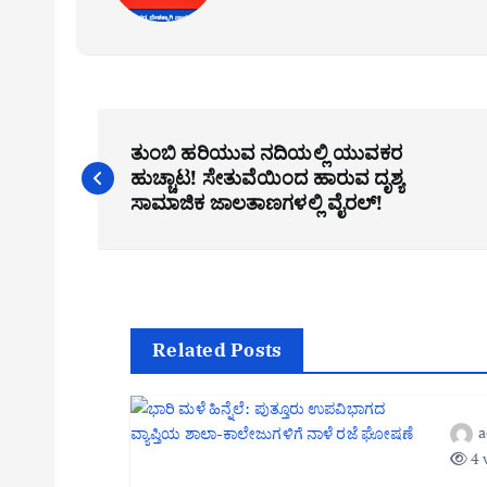
P
ತುಂಬಿ ಹರಿಯುವ ನದಿಯಲ್ಲಿ ಯುವಕರ
o
ಹುಚ್ಚಾಟ! ಸೇತುವೆಯಿಂದ ಹಾರುವ ದೃಶ್ಯ
s
ಸಾಮಾಜಿಕ ಜಾಲತಾಣಗಳಲ್ಲಿ ವೈರಲ್!
t
n
a
v
Related Posts
i
g
4 
a