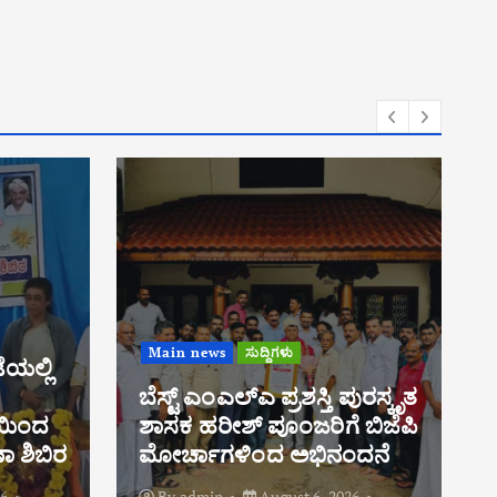
Main news
ಸುದ್ದಿಗಳು
ಪಶ್ಚಿಮ ಘಟ್ಟ ಪರಿಸರ ಸೂಕ್ಷ್ಮ
ಪುರಸ್ಕೃತ
ಪ್ರದೇಶ ಕರಡು ಅಧಿಸೂಚನೆಗೆ
 ಬಿಜೆಪಿ
ಆಕ್ಷೇಪಣೆ ಸಲ್ಲಿಸಿ: ಶಾಸಕ ಹರೀಶ್
ಂದನೆ
ಪೂಂಜ ಕರೆ
26
By
admin
August 6, 2026