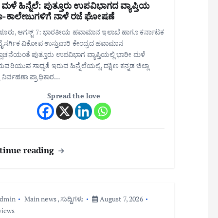
 ಮಳೆ ಹಿನ್ನೆಲೆ: ಪುತ್ತೂರು ಉಪವಿಭಾಗದ ವ್ಯಾಪ್ತಿಯ
ಾ-ಕಾಲೇಜುಗಳಿಗೆ ನಾಳೆ ರಜೆ ಘೋಷಣೆ
ೂರು, ಆಗಸ್ಟ್ 7: ಭಾರತೀಯ ಹವಾಮಾನ ಇಲಾಖೆ ಹಾಗೂ ಕರ್ನಾಟಕ
 ನೈಸರ್ಗಿಕ ವಿಕೋಪ ಉಸ್ತುವಾರಿ ಕೇಂದ್ರದ ಹವಾಮಾನ
ೂಚನೆಯಂತೆ ಪುತ್ತೂರು ಉಪವಿಭಾಗ ವ್ಯಾಪ್ತಿಯಲ್ಲಿ ಭಾರೀ ಮಳೆ
ವರಿಯುವ ಸಾಧ್ಯತೆ ಇರುವ ಹಿನ್ನೆಲೆಯಲ್ಲಿ, ದಕ್ಷಿಣ ಕನ್ನಡ ಜಿಲ್ಲಾ
ತು ನಿರ್ವಹಣಾ ಪ್ರಾಧಿಕಾರ…
Spread the love
tinue reading
admin
Main news
,
ಸುದ್ದಿಗಳು
August 7, 2026
views