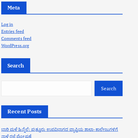
Meta
Log in
Entries feed
Comments feed
WordPress.org
Search
Search
Recent Posts
ಭಾರಿ ಮಳೆ ಹಿನ್ನೆಲೆ: ಪುತ್ತೂರು ಉಪವಿಭಾಗದ ವ್ಯಾಪ್ತಿಯ ಶಾಲಾ-ಕಾಲೇಜುಗಳಿಗೆ
ನಾಳೆ ರಜೆ ಘೋಷಣೆ