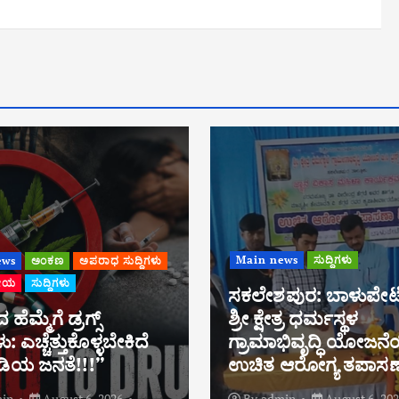
ews
ಸುದ್ದಿಗಳು
Main news
ಸುದ್ದಿಗಳು
ಪುರ: ಬಾಳುಪೇಟೆಯಲ್ಲಿ
ೇತ್ರ ಧರ್ಮಸ್ಥಳ
ಬೆಸ್ಟ್ ಎಂಎಲ್ಎ ಪ್ರಶಸ್ತಿ 
ಭಿವೃದ್ಧಿ ಯೋಜನೆಯಿಂದ
ಶಾಸಕ ಹರೀಶ್ ಪೂಂಜರಿಗೆ
ಆರೋಗ್ಯ ತಪಾಸಣಾ ಶಿಬಿರ
ಮೋರ್ಚಾಗಳಿಂದ ಅಭಿನ
in
August 6, 2026
By
admin
August 6, 20