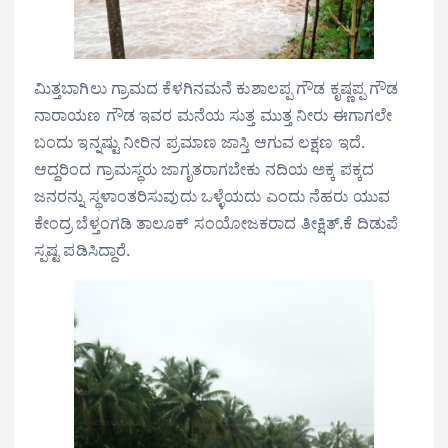
ಮಿತ್ತಬಾಗಿಲು ಗ್ರಾಮದ ಕೆಳಗಿನಮನೆ ಕುಶಾಲಪ್ಪ ಗೌಡ ಕೃಷ್ಣಪ್ಪ ಗೌಡ
ನಾರಾಯಣ ಗೌಡ ಇವರ ಮನೆಯ ಸುತ್ತ ಮುತ್ತ ನೀರು ಈಗಾಗಲೇ
ಬಂದು ಇನ್ನಷ್ಟು ನೀರಿನ ಪ್ರಮಾಣ ಜಾಸ್ತಿ ಆಗುವ ಲಕ್ಷಣ ಇದೆ.
ಆದ್ದರಿಂದ ಗ್ರಾಮಸ್ಥರು ಜಾಗೃತರಾಗಬೇಕು ನದಿಯ ಅಕ್ಕ ಪಕ್ಕದ
ಜನರನ್ನು ಸ್ಥಳಾಂತರಿಸುವುದು ಒಳ್ಳೆಯದು ಎಂದು ನೆಹರು ಯುವ
ಕೇಂದ್ರ ಬೆಳ್ತಂಗಡಿ ತಾಲೂಕ್ ಸಂಯೋಜಕರಾದ ತೀಕ್ಷಿತ್.ಕೆ ದಿಡುಪೆ
ಸ್ಪಷ್ಟ ಪಡಿಸಿದ್ದಾರೆ.