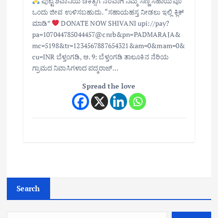
ಪುಟ್ಟ ಶಿವಾನಿಯ ಚಿಕಿತ್ಸೆಗೆ ನೆರವಾಗಿ ನಿಮ್ಮ ಸಣ್ಣ ಸಹಾಯವೂ
ಒಂದು ಜೀವ ಉಳಿಸಬಹುದು. “ಸಹಾಯಹಸ್ತ ನೀಡಲು ಇಲ್ಲಿ ಕ್ಲಿಕ್
ಮಾಡಿ”
DONATE NOW SHIVANI upi://pay?
pa=107044785044457@cnrb&pn=PADMARAJA&
mc=5198&tr=1234567887654321&am=0&mam=0&
cu=INR ಬೆಳ್ತಂಗಡಿ, ಆ. 9: ಬೆಳ್ತಂಗಡಿ ತಾಲೂಕಿನ ನೆರಿಯ
ಗ್ರಾಮದ ನಿವಾಸಿಗಳಾದ ಪದ್ಮರಾಜ್…
Spread the love
Search