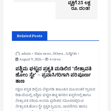
n
ವ್ಯಕ್ತಿಗೆ 25 ಲಕ್ಷ
ರೂ. ದಂಡ!
a
v
i
Related Posts
g
a
admin
Main news
,
Others
,
ಸುದ್ದಿಗಳು
August 9, 2026
4 views
t
ಪಶ್ಚಿಮ ಘಟ್ಟದ ಪ್ರಕೃತಿ ಮಡಿಲಿನ ‘ನೇತ್ರಾವತಿ
i
ಹೋಂ ಸ್ಟೇ’ – ಪ್ರವಾಸಿಗರಿಗಾಗಿ ಪರಿಪೂರ್ಣ
o
ತಾಣ
n
ದಕ್ಷಿಣ ಕನ್ನಡ ಜಿಲ್ಲೆಯ ಬೆಳ್ತಂಗಡಿ ತಾಲೂಕಿನ ಮಲವಂತಿಗೆ ಗ್ರಾಮದ
ದಿಡುಪೆಯಲ್ಲಿ, ಪಶ್ಚಿಮ ಘಟ್ಟದ ಹಚ್ಚ ಹಸಿರಿನ ತಪ್ಪಲಿನಲ್ಲಿ ಹಾಗೂ
ನೇತ್ರಾವತಿ ನದಿಯ ಉಗಮ ಪ್ರದೇಶದ ಸಮೀಪದಲ್ಲಿರುವ
ನೇತ್ರಾವತಿ ಹೋಂ ಸ್ಟೇ ಪ್ರಕೃತಿ ಪ್ರಿಯರು, ಚಾರಣಿಗರು ಹಾಗೂ