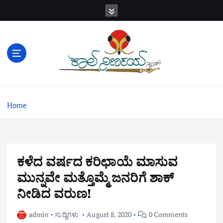
S
k
i
p
t
o
c
o
n
Home
t
e
n
t
ಕಳೆದ ವರ್ಷದ ಕರಿಛಾಯೆ ಮಾಸುವ
ಮುನ್ನವೇ ಮತ್ತೊಮ್ಮೆ ಜನರಿಗೆ ಶಾಕ್
ನೀಡಿದ ವರುಣ!
admin
ಸುದ್ದಿಗಳು
August 8, 2020
0 Comments