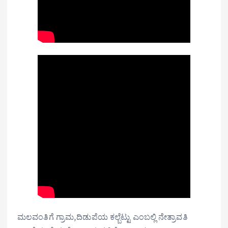
ಮಲವಂತಿಗೆ ಗ್ರಾಮ,ದಿಡುಪೆಯ ಕಲ್ಬೆಟ್ಟು ಎಂಬಲ್ಲಿ ನೇತ್ರಾವತಿ