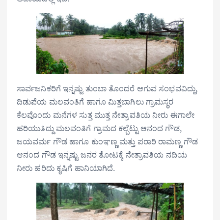
ಸಾರ್ವಜನಿಕರಿಗೆ ಇನ್ನಷ್ಟು ತುಂಬಾ ತೊಂದರೆ ಆಗುವ ಸಂಭವವಿದ್ದು,
ದಿಡುಪೆಯ ಮಲವಂತಿಗೆ ಹಾಗೂ ಮಿತ್ತಬಾಗಿಲು ಗ್ರಾಮಸ್ಥರ
ಕೆಲವೊಂದು ಮನೆಗಳ ಸುತ್ತ ಮುತ್ತ ನೇತ್ರಾವತಿಯ ನೀರು ಈಗಾಲೇ
ಹರಿಯುತಿದ್ದು ಮಲವಂತಿಗೆ ಗ್ರಾಮದ ಕಲ್ಬೆಟ್ಟು ಆನಂದ ಗೌಡ,
ಜಯವರ್ಮ ಗೌಡ ಹಾಗೂ ಕುಂಞಣ್ಣ ಮತ್ತು ಪರಾರಿ ರಾಮಣ್ಣ ಗೌಡ
ಆನಂದ ಗೌಡ ಇನ್ನಷ್ಟು ಜನರ ತೋಟಕ್ಕೆ ನೇತ್ರಾವತಿಯ ನದಿಯ
ನೀರು ಹರಿದು ಕೃಷಿಗೆ ಹಾನಿಯಾಗಿದೆ.