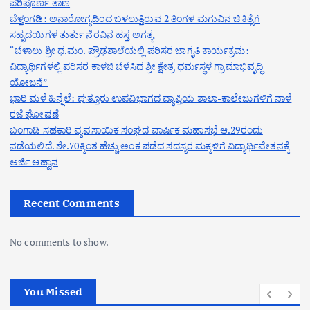
ಪರಿಪೂರ್ಣ ತಾಣ
ಬೆಳ್ತಂಗಡಿ: ಅನಾರೋಗ್ಯದಿಂದ ಬಳಲುತ್ತಿರುವ 2 ತಿಂಗಳ ಮಗುವಿನ ಚಿಕಿತ್ಸೆಗೆ
ಸಹೃದಯಿಗಳ ತುರ್ತು ನೆರವಿನ ಹಸ್ತ ಅಗತ್ಯ
“ಬೆಳಾಲು ಶ್ರೀ ಧ.ಮಂ. ಪ್ರೌಢಶಾಲೆಯಲ್ಲಿ ಪರಿಸರ ಜಾಗೃತಿ ಕಾರ್ಯಕ್ರಮ:
ವಿದ್ಯಾರ್ಥಿಗಳಲ್ಲಿ ಪರಿಸರ ಕಾಳಜಿ ಬೆಳೆಸಿದ ಶ್ರೀ ಕ್ಷೇತ್ರ ಧರ್ಮಸ್ಥಳ ಗ್ರಾಮಾಭಿವೃದ್ಧಿ
ಯೋಜನೆ”
ಭಾರಿ ಮಳೆ ಹಿನ್ನೆಲೆ: ಪುತ್ತೂರು ಉಪವಿಭಾಗದ ವ್ಯಾಪ್ತಿಯ ಶಾಲಾ-ಕಾಲೇಜುಗಳಿಗೆ ನಾಳೆ
ರಜೆ ಘೋಷಣೆ
ಬಂಗಾಡಿ ಸಹಕಾರಿ ವ್ಯವಸಾಯಿಕ ಸಂಘದ ವಾರ್ಷಿಕ ಮಹಾಸಭೆ ಆ.29ರಂದು
ನಡೆಯಲಿದೆ. ಶೇ.70ಕ್ಕಿಂತ ಹೆಚ್ಚು ಅಂಕ ಪಡೆದ ಸದಸ್ಯರ ಮಕ್ಕಳಿಗೆ ವಿದ್ಯಾರ್ಥಿವೇತನಕ್ಕೆ
ಅರ್ಜಿ ಆಹ್ವಾನ
Recent Comments
No comments to show.
You Missed