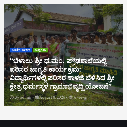
Main news
ಸುದ್ದಿಗಳು
“ಬೆಳಾಲು ಶ್ರೀ ಧ.ಮಂ. ಪ್ರೌಢಶಾಲೆಯಲ್ಲಿ
ಪರಿಸರ ಜಾಗೃತಿ ಕಾರ್ಯಕ್ರಮ:
ವಿದ್ಯಾರ್ಥಿಗಳಲ್ಲಿ ಪರಿಸರ ಕಾಳಜಿ ಬೆಳೆಸಿದ ಶ್ರೀ
ಕ್ಷೇತ್ರ ಧರ್ಮಸ್ಥಳ ಗ್ರಾಮಾಭಿವೃದ್ಧಿ ಯೋಜನೆ”
By
admin
August 8, 2026
6 views