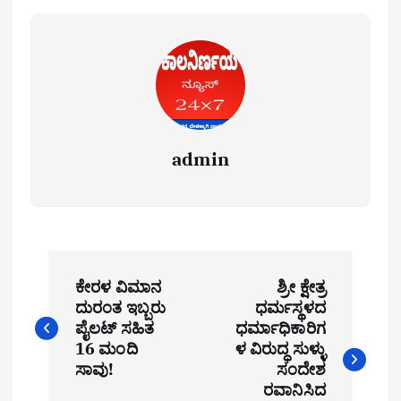
admin
P
ಕೇರಳ ವಿಮಾನ
ಶ್ರೀ ಕ್ಷೇತ್ರ
o
ದುರಂತ ಇಬ್ಬರು
ಧರ್ಮಸ್ಥಳದ
ಪೈಲಟ್ ಸಹಿತ
ಧರ್ಮಾಧಿಕಾರಿಗ
s
16 ಮಂದಿ
ಳ ವಿರುದ್ಧ ಸುಳ್ಳು
t
ಸಾವು!
ಸಂದೇಶ
ರವಾನಿಸಿದ