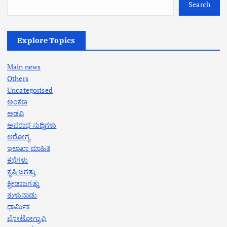
Search
Explore Topics
Main news
Others
Uncategorised
ಅಂಕಣ
ಅಡವಿ
ಅಪರಾಧ ಸುದ್ದಿಗಳು
ಆರೋಗ್ಯ
ಇಲಾಖಾ ಮಾಹಿತಿ
ಕಥೆಗಳು
ಕೃಷಿ ಜಗತ್ತು
ಕ್ರೀಡಾಜಗತ್ತು
ತುಳುನಾಡು
ಧಾರ್ಮಿಕ
ಪೋಟೋಗ್ರಾಫಿ