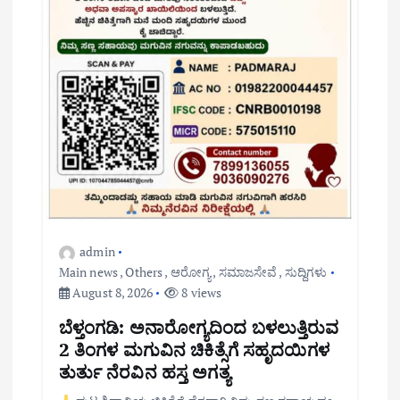
admin
Main news
,
Others
,
ಆರೋಗ್ಯ
,
ಸಮಾಜಸೇವೆ
,
ಸುದ್ದಿಗಳು
August 8, 2026
8 views
ಬೆಳ್ತಂಗಡಿ: ಅನಾರೋಗ್ಯದಿಂದ ಬಳಲುತ್ತಿರುವ
2 ತಿಂಗಳ ಮಗುವಿನ ಚಿಕಿತ್ಸೆಗೆ ಸಹೃದಯಿಗಳ
ತುರ್ತು ನೆರವಿನ ಹಸ್ತ ಅಗತ್ಯ