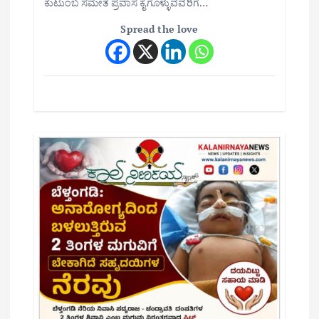
ಕುಟುಂಬ ಸಮೇತ ಪ್ರವಾಸ ಕೈಗೊಳ್ಳುವವರಿಗೆ…
Spread the love