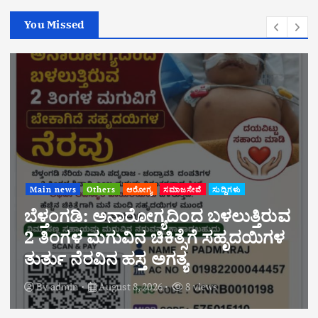
You Missed
Main news
ಸುದ್ದಿಗಳು
“ಬೆಳಾಲು ಶ್ರೀ ಧ.ಮಂ. ಪ್ರೌಢಶಾಲೆಯಲ್ಲಿ
ಪರಿಸರ ಜಾಗೃತಿ ಕಾರ್ಯಕ್ರಮ:
ವಿದ್ಯಾರ್ಥಿಗಳಲ್ಲಿ ಪರಿಸರ ಕಾಳಜಿ ಬೆಳೆಸಿದ ಶ್ರೀ
ಕ್ಷೇತ್ರ ಧರ್ಮಸ್ಥಳ ಗ್ರಾಮಾಭಿವೃದ್ಧಿ ಯೋಜನೆ”
By
admin
August 8, 2026
6 views