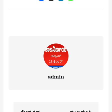
admin
P