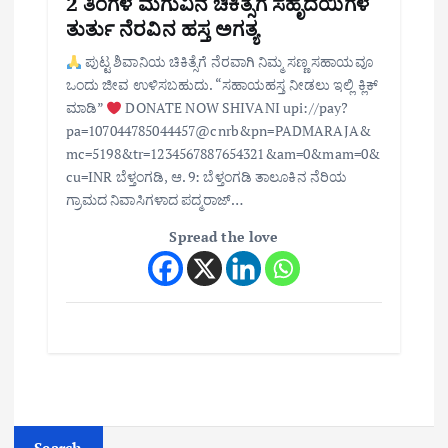
2 ತಿಂಗಳ ಮಗುವಿನ ಚಿಕಿತ್ಸೆಗೆ ಸಹೃದಯಿಗಳ
ತುರ್ತು ನೆರವಿನ ಹಸ್ತ ಅಗತ್ಯ
ಪುಟ್ಟ ಶಿವಾನಿಯ ಚಿಕಿತ್ಸೆಗೆ ನೆರವಾಗಿ ನಿಮ್ಮ ಸಣ್ಣ ಸಹಾಯವೂ
ಒಂದು ಜೀವ ಉಳಿಸಬಹುದು. “ಸಹಾಯಹಸ್ತ ನೀಡಲು ಇಲ್ಲಿ ಕ್ಲಿಕ್
ಮಾಡಿ”
DONATE NOW SHIVANI upi://pay?
pa=107044785044457@cnrb&pn=PADMARAJA&
mc=5198&tr=1234567887654321&am=0&mam=0&
cu=INR ಬೆಳ್ತಂಗಡಿ, ಆ. 9: ಬೆಳ್ತಂಗಡಿ ತಾಲೂಕಿನ ನೆರಿಯ
ಗ್ರಾಮದ ನಿವಾಸಿಗಳಾದ ಪದ್ಮರಾಜ್…
Spread the love
Search