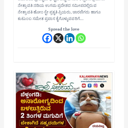
o
ನೇತ್ರಾವತಿ ನದಿಯ ಉಗಮ ಪ್ರದೇಶದ ಸಮೀಪದಲ್ಲಿರುವ
n
ನೇತ್ರಾವತಿ ಹೋಂ ಸ್ಟೇ ಪ್ರಕೃತಿ ಪ್ರಿಯರು, ಚಾರಣಿಗರು ಹಾಗೂ
ಕುಟುಂಬ ಸಮೇತ ಪ್ರವಾಸ ಕೈಗೊಳ್ಳುವವರಿಗೆ…
Spread the love