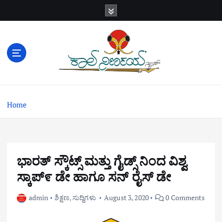
S
k
i
p
t
o
c
o
n
Home
t
e
n
t
ಭಾರತ್ ಸ್ಕೌಟ್ಸ್ ಮತ್ತು ಗೈಡ್ಸ್ ನಿಂದ ವಿಶ್ವ
ಸ್ಕಾಪ್೯ ಡೇ ಹಾಗೂ ಸನ್ ರೈಸ್ ಡೇ
admin
ಶಿಕ್ಷಣ
,
ಸುದ್ದಿಗಳು
August 3, 2020
0 Comments