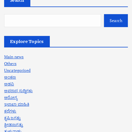
Search
Explore Topics
Main news
Others
Uncategorised
ಅಂಕಣ
ಅಡವಿ
ಅಪರಾಧ ಸುದ್ದಿಗಳು
ಆರೋಗ್ಯ
ಇಲಾಖಾ ಮಾಹಿತಿ
ಕಥೆಗಳು
ಕೃಷಿ ಜಗತ್ತು
ಕ್ರೀಡಾಜಗತ್ತು
ತುಳುನಾಡು