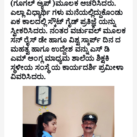
(ಗೂಗಲ್ ಅ್ಯಪ್ )ಮೂಲಕ ಆಚರಿಸಿದರು.
ಎಲ್ಲಾ ವಿಧ್ಯಾರ್ಥಿ ಗಳು ಮನೆಯಲ್ಲಿದ್ದುಕೊಂಡು
ಏಕ ಕಾಲದಲ್ಲಿ ಸ್ಕೌಟ್ ಗೈಡ್ ಪ್ರತಿಜ್ಞೆ ಯನ್ನು
ಸ್ವೀಕರಿಸಿದರು. ನಂತರ ವರ್ಚುವಲ್ ಮೂಲಕ
ಸನ್ ರೈಸ್ ಡೇ ಹಾಗೂ ವಿಶ್ವ ಸ್ಕಾರ್ಪ್ ದಿನ ದ
ಮಹತ್ವ ಹಾಗೂ ಉದ್ದೇಶ ವನ್ನು ಎಸ್ ಡಿ
ಎಮ್ ಆಂಗ್ಲ ಮಾಧ್ಯಮ ಶಾಲೆಯ ಶಿಕ್ಷಕಿ
ಸ್ಥಳೀಯ ಸಂಸ್ಥೆ ಯ ಕಾರ್ಯದರ್ಶಿ ಪ್ರಮೀಳಾ
ವಿವರಿಸಿದರು.