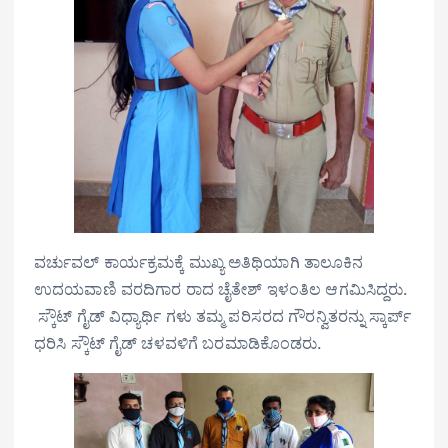
ವರ್ಚುವಲ್ ಕಾರ್ಯಕ್ರಮಕ್ಕೆ ಮುಖ್ಯ ಅತಿಥಿಯಾಗಿ ತಾಲೂಕಿನ
ಉದಯವಾಣಿ ವರದಿಗಾರ ರಾದ ಚೈತೇಶ್ ಇಳಂತಿಲ ಆಗಮಿಸಿದ್ದರು.
‌‌‌‌‌‌ ಸ್ಕೌಟ್ ಗೈಡ್ ವಿಧ್ಯಾರ್ಥಿ ಗಳು ತಮ್ಮ ಪರಿಸರದ ಗೌರನ್ವಿತರನ್ನು ಸ್ಕಾರ್ಪ್
ಧರಿಸಿ ಸ್ಕೌಟ್ ಗೈಡ್ ಚಳವಳಿಗೆ ಬರಮಾಡಿಕೊಂಡರು.