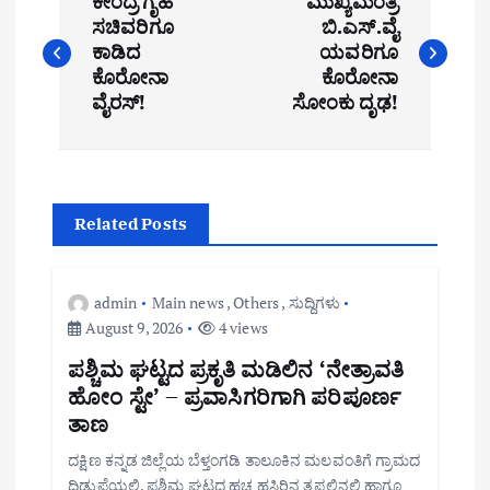
ಕೇಂದ್ರ ಗೃಹ
ಮುಖ್ಯಮಂತ್ರಿ
o
ಸಚಿವರಿಗೂ
ಬಿ.ಎಸ್.ವೈ
ಕಾಡಿದ
ಯವರಿಗೂ
s
ಕೊರೋನಾ
ಕೊರೋನಾ
t
ವೈರಸ್!
ಸೋಂಕು ದೃಢ!
n
a
Related Posts
v
i
admin
Main news
,
Others
,
ಸುದ್ದಿಗಳು
g
August 9, 2026
4 views
a
ಪಶ್ಚಿಮ ಘಟ್ಟದ ಪ್ರಕೃತಿ ಮಡಿಲಿನ ‘ನೇತ್ರಾವತಿ
ಹೋಂ ಸ್ಟೇ’ – ಪ್ರವಾಸಿಗರಿಗಾಗಿ ಪರಿಪೂರ್ಣ
t
ತಾಣ
i
ದಕ್ಷಿಣ ಕನ್ನಡ ಜಿಲ್ಲೆಯ ಬೆಳ್ತಂಗಡಿ ತಾಲೂಕಿನ ಮಲವಂತಿಗೆ ಗ್ರಾಮದ
ದಿಡುಪೆಯಲ್ಲಿ, ಪಶ್ಚಿಮ ಘಟ್ಟದ ಹಚ್ಚ ಹಸಿರಿನ ತಪ್ಪಲಿನಲ್ಲಿ ಹಾಗೂ