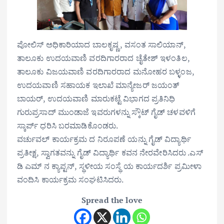
ಪೋಲಿಸ್ ಅಧಿಕಾರಿಯಾದ ಬಾಲಕೃಷ್ಣ , ವಸಂತ ಸಾಲಿಯಾನ್,
ತಾಲೂಕು ಉದಯವಾಣಿ ವರದಿಗಾರರಾದ ಚೈತೇಶ್ ಇಳಂತಿಲ,
ತಾಲೂಕು ವಿಜಯವಾಣಿ ವರದಿಗಾರರಾದ ಮನೋಹರ ಬಳ್ಳಂಜ,
ಉದಯವಾಣಿ ಸಹಾಯಕ ಇಲಾಖೆ ಮಾನ್ಯೇಜರ್ ಜಯಂತ್
ಬಾಯರ್, ಉದಯವಾಣಿ ಮಾರುಕಟ್ಟೆ ವಿಭಾಗದ ಪ್ರತಿನಿಧಿ
ಗುರುಪ್ರಸಾದ್ ಮುಂಡಾಜೆ ಇವರುಗಳನ್ನು ಸ್ಕೌಟ್ ಗೈಡ್ ಚಳವಳಿಗೆ
ಸ್ಕಾರ್ಪ್ ಧರಿಸಿ ಬರಮಾಡಿಕೊಂಡರು.
ವರ್ಚುವಲ್ ಕಾರ್ಯಕ್ರಮ ದ ನಿರೂಪಣೆ ಯನ್ನು ಗೈಡ್ ವಿದ್ಯಾರ್ಥಿ
ಪ್ರತೀಕ್ಷ, ಸ್ವಾಗತವನ್ನು ಗೈಡ್ ವಿದ್ಯಾರ್ಥಿ ಕವನ ನೇರವೇರಿಸಿದರು .ಎಸ್
ಡಿ ಎಮ್ ನ ಕ್ಯಾಪ್ಟನ್, ಸ್ಥಳೀಯ ಸಂಸ್ಥೆ ಯ ಕಾರ್ಯದರ್ಶಿ ಪ್ರಮೀಳಾ
ವಂದಿಸಿ ಕಾರ್ಯಕ್ರಮ ಸಂಘಟಿಸಿದರು.
Spread the love