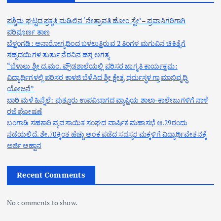
ಪಶ್ಚಿಮ ಘಟ್ಟದ ಪ್ರಕೃತಿ ಮಡಿಲಿನ ‘ನೇತ್ರಾವತಿ ಹೋಂ ಸ್ಟೇ’ – ಪ್ರವಾಸಿಗರಿಗಾಗಿ
ಪರಿಪೂರ್ಣ ತಾಣ
ಬೆಳ್ತಂಗಡಿ: ಅನಾರೋಗ್ಯದಿಂದ ಬಳಲುತ್ತಿರುವ 2 ತಿಂಗಳ ಮಗುವಿನ ಚಿಕಿತ್ಸೆಗೆ
ಸಹೃದಯಿಗಳ ತುರ್ತು ನೆರವಿನ ಹಸ್ತ ಅಗತ್ಯ
“ಬೆಳಾಲು ಶ್ರೀ ಧ.ಮಂ. ಪ್ರೌಢಶಾಲೆಯಲ್ಲಿ ಪರಿಸರ ಜಾಗೃತಿ ಕಾರ್ಯಕ್ರಮ:
ವಿದ್ಯಾರ್ಥಿಗಳಲ್ಲಿ ಪರಿಸರ ಕಾಳಜಿ ಬೆಳೆಸಿದ ಶ್ರೀ ಕ್ಷೇತ್ರ ಧರ್ಮಸ್ಥಳ ಗ್ರಾಮಾಭಿವೃದ್ಧಿ
ಯೋಜನೆ”
ಭಾರಿ ಮಳೆ ಹಿನ್ನೆಲೆ: ಪುತ್ತೂರು ಉಪವಿಭಾಗದ ವ್ಯಾಪ್ತಿಯ ಶಾಲಾ-ಕಾಲೇಜುಗಳಿಗೆ ನಾಳೆ
ರಜೆ ಘೋಷಣೆ
ಬಂಗಾಡಿ ಸಹಕಾರಿ ವ್ಯವಸಾಯಿಕ ಸಂಘದ ವಾರ್ಷಿಕ ಮಹಾಸಭೆ ಆ.29ರಂದು
ನಡೆಯಲಿದೆ. ಶೇ.70ಕ್ಕಿಂತ ಹೆಚ್ಚು ಅಂಕ ಪಡೆದ ಸದಸ್ಯರ ಮಕ್ಕಳಿಗೆ ವಿದ್ಯಾರ್ಥಿವೇತನಕ್ಕೆ
ಅರ್ಜಿ ಆಹ್ವಾನ
Recent Comments
No comments to show.