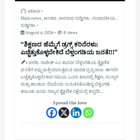
admin
Main news
,
ಅಂಕಣ
,
ಅಪರಾಧ ಸುದ್ದಿಗಳು
,
ಸಂಪಾದಕೀಯ
,
ಸುದ್ದಿಗಳು
August 6, 2026
8 views
“ಶಿಕ್ಷಣದ ಹೆಮ್ಮೆಗೆ ಡ್ರಗ್ಸ್ ಕರಿನೆರಳು:
ಎಚ್ಚೆತ್ತುಕೊಳ್ಳಬೇಕಿದೆ ಬೆಳ್ತಂಗಡಿಯ ಜನತೆ!!!”
• ವರದಿ: ರಾಜೇಶ್ ಎಂ ಕಾನರ್ಪ ಬೆಳ್ತಂಗಡಿಯ ಶೈಕ್ಷಣಿಕ
ಘನತೆಗೆ ಕಪ್ಪುಚುಕ್ಕೆಯಾಗುತ್ತಿರುವ ಮಾದಕ ದ್ರವ್ಯ ಜಾಲ: ಈಗಲೇ
ಎಚ್ಚೆತ್ತುಕೊಳ್ಳಬೇಕಾದ ಸಮಯ ಒಂದು ಕಾಲದಲ್ಲಿ ಶಿಕ್ಷಣ, ಸಂಸ್ಕಾರ
ಮತ್ತು ಶಾಂತಿಯ ನೆಲವೆಂದು ಗುರುತಿಸಿಕೊಂಡಿದ್ದ ಬೆಳ್ತಂಗಡಿ
ತಾಲೂಕು ಇಂದು ರಾಜ್ಯದ ಶೈಕ್ಷಣಿಕ ನಕ್ಷೆಯಲ್ಲಿ ತನ್ನದೇ…
Spread the love