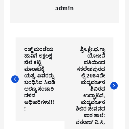
admin
P
ರಡ್ಡ್ ಮಂಡೆಯ
ಶ್ರೀ.ಕ್ಷೇ.ಧ.ಗ್ರಾ
o
ಹಾವಿಗೆ ಲಕ್ಷಲಕ್ಷ
ಯೋಜನೆ
ಬೆಲೆ ಕಟ್ಟಿ
ವತಿಯಿಂದ
s
ಮಾರಾಟಕ್ಕೆ
ಸಕಲೇಶಪುರದ
t
ಯತ್ನ, ಐವರನ್ನು
ಲ್ಲಿ 2054ನೇ
ಬಂಧಿಸಿದ ಸಿಐಡಿ
ಮದ್ಯವರ್ಜನ
n
ಅರಣ್ಯ ಸಂಚಾರಿ
ಶಿಬಿರದ
ದಳದ
ಉದ್ಘಾಟನೆ,
a
ಅಧಿಕಾರಿಗಳು!!!
ಮದ್ಯವರ್ಜನ
!
ಶಿಬಿರ ಜೀವನದ
v
ಪಾಠ ಶಾಲೆ:
i
ವನರಾಜ್ ವಿ.ಸಿ,