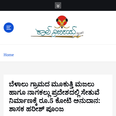
S
k
i
p
t
o
c
o
n
Home
t
e
n
t
ಬೆಳಾಲು ಗ್ರಾಮದ ಮೂಕುತ್ತಿ ಮಜಲು
ಹಾಗೂ ನಾಗಕಲ್ಲು ಪ್ರದೇಶದಲ್ಲಿ ಸೇತುವೆ
ನಿರ್ಮಾಣಕ್ಕೆ ರೂ.5 ಕೋಟಿ ಅನುದಾನ:
ಶಾಸಕ ಹರೀಶ್ ಪೂಂಜ