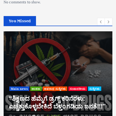
No comments to show.
You Missed
Main news
ಅಂಕಣ
ಅಪರಾಧ ಸುದ್ದಿಗಳು
ಸಂಪಾದಕೀಯ
ಸುದ್ದಿಗಳು
“ಶಿಕ್ಷಣದ ಹೆಮ್ಮೆಗೆ ಡ್ರಗ್ಸ್ ಕರಿನೆರಳು:
ಎಚ್ಚೆತ್ತುಕೊಳ್ಳಬೇಕಿದೆ ಬೆಳ್ತಂಗಡಿಯ ಜನತೆ!!!”