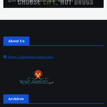
By
admin
August 6, 2026
8 views
About Us
https://kalanirnayanews.com/
Archives