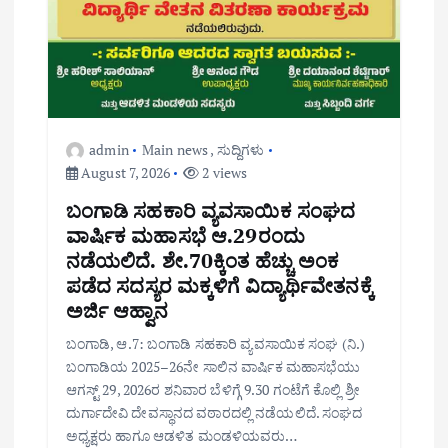
admin
Main news
,
ಸುದ್ದಿಗಳು
August 7, 2026
2 views
ಬಂಗಾಡಿ ಸಹಕಾರಿ ವ್ಯವಸಾಯಿಕ ಸಂಘದ
ವಾರ್ಷಿಕ ಮಹಾಸಭೆ ಆ.29ರಂದು
ನಡೆಯಲಿದೆ. ಶೇ.70ಕ್ಕಿಂತ ಹೆಚ್ಚು ಅಂಕ
ಪಡೆದ ಸದಸ್ಯರ ಮಕ್ಕಳಿಗೆ ವಿದ್ಯಾರ್ಥಿವೇತನಕ್ಕೆ
ಅರ್ಜಿ ಆಹ್ವಾನ
ಬಂಗಾಡಿ, ಆ.7: ಬಂಗಾಡಿ ಸಹಕಾರಿ ವ್ಯವಸಾಯಿಕ ಸಂಘ (ನಿ.)
ಬಂಗಾಡಿಯ 2025–26ನೇ ಸಾಲಿನ ವಾರ್ಷಿಕ ಮಹಾಸಭೆಯು
ಆಗಸ್ಟ್ 29, 2026ರ ಶನಿವಾರ ಬೆಳಿಗ್ಗೆ 9.30 ಗಂಟೆಗೆ ಕೊಲ್ಲಿ ಶ್ರೀ
ದುರ್ಗಾದೇವಿ ದೇವಸ್ಥಾನದ ವಠಾರದಲ್ಲಿ ನಡೆಯಲಿದೆ. ಸಂಘದ
ಅಧ್ಯಕ್ಷರು ಹಾಗೂ ಆಡಳಿತ ಮಂಡಳಿಯವರು…