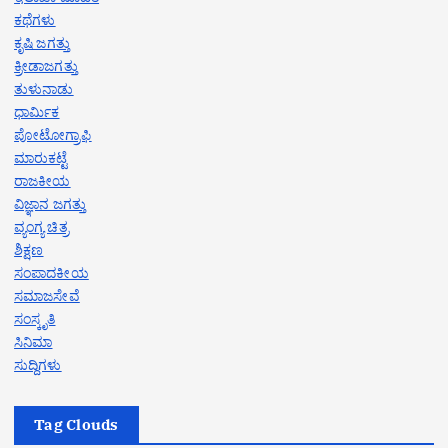
ಕಥೆಗಳು
ಕೃಷಿ ಜಗತ್ತು
ಕ್ರೀಡಾಜಗತ್ತು
ತುಳುನಾಡು
ಧಾರ್ಮಿಕ
ಪೋಟೋಗ್ರಾಫಿ
ಮಾರುಕಟ್ಟೆ
ರಾಜಕೀಯ
ವಿಜ್ಞಾನ ಜಗತ್ತು
ವ್ಯಂಗ್ಯ ಚಿತ್ರ
ಶಿಕ್ಷಣ
ಸಂಪಾದಕೀಯ
ಸಮಾಜಸೇವೆ
ಸಂಸ್ಕೃತಿ
ಸಿನಿಮಾ
ಸುದ್ದಿಗಳು
Tag Clouds