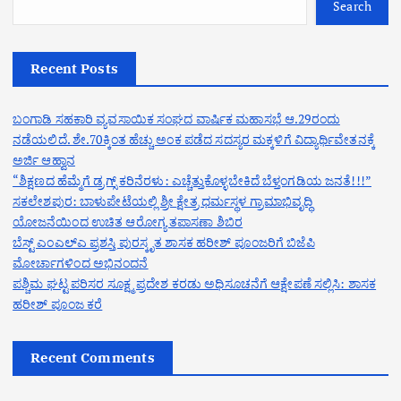
Search
Recent Posts
ಬಂಗಾಡಿ ಸಹಕಾರಿ ವ್ಯವಸಾಯಿಕ ಸಂಘದ ವಾರ್ಷಿಕ ಮಹಾಸಭೆ ಆ.29ರಂದು
ನಡೆಯಲಿದೆ. ಶೇ.70ಕ್ಕಿಂತ ಹೆಚ್ಚು ಅಂಕ ಪಡೆದ ಸದಸ್ಯರ ಮಕ್ಕಳಿಗೆ ವಿದ್ಯಾರ್ಥಿವೇತನಕ್ಕೆ
ಅರ್ಜಿ ಆಹ್ವಾನ
“ಶಿಕ್ಷಣದ ಹೆಮ್ಮೆಗೆ ಡ್ರಗ್ಸ್ ಕರಿನೆರಳು: ಎಚ್ಚೆತ್ತುಕೊಳ್ಳಬೇಕಿದೆ ಬೆಳ್ತಂಗಡಿಯ ಜನತೆ!!!”
ಸಕಲೇಶಪುರ: ಬಾಳುಪೇಟೆಯಲ್ಲಿ ಶ್ರೀ ಕ್ಷೇತ್ರ ಧರ್ಮಸ್ಥಳ ಗ್ರಾಮಾಭಿವೃದ್ಧಿ
ಯೋಜನೆಯಿಂದ ಉಚಿತ ಆರೋಗ್ಯ ತಪಾಸಣಾ ಶಿಬಿರ
ಬೆಸ್ಟ್ ಎಂಎಲ್ಎ ಪ್ರಶಸ್ತಿ ಪುರಸ್ಕೃತ ಶಾಸಕ ಹರೀಶ್ ಪೂಂಜರಿಗೆ ಬಿಜೆಪಿ
ಮೋರ್ಚಾಗಳಿಂದ ಅಭಿನಂದನೆ
ಪಶ್ಚಿಮ ಘಟ್ಟ ಪರಿಸರ ಸೂಕ್ಷ್ಮ ಪ್ರದೇಶ ಕರಡು ಅಧಿಸೂಚನೆಗೆ ಆಕ್ಷೇಪಣೆ ಸಲ್ಲಿಸಿ: ಶಾಸಕ
ಹರೀಶ್ ಪೂಂಜ ಕರೆ
Recent Comments