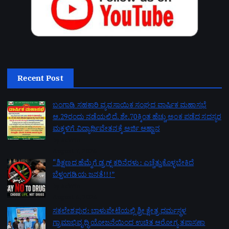
Recent Post
ಬಂಗಾಡಿ ಸಹಕಾರಿ ವ್ಯವಸಾಯಿಕ ಸಂಘದ ವಾರ್ಷಿಕ ಮಹಾಸಭೆ
ಆ.29ರಂದು ನಡೆಯಲಿದೆ. ಶೇ.70ಕ್ಕಿಂತ ಹೆಚ್ಚು ಅಂಕ ಪಡೆದ ಸದಸ್ಯರ
ಮಕ್ಕಳಿಗೆ ವಿದ್ಯಾರ್ಥಿವೇತನಕ್ಕೆ ಅರ್ಜಿ ಆಹ್ವಾನ
by admin
August 7, 2026
“ಶಿಕ್ಷಣದ ಹೆಮ್ಮೆಗೆ ಡ್ರಗ್ಸ್ ಕರಿನೆರಳು: ಎಚ್ಚೆತ್ತುಕೊಳ್ಳಬೇಕಿದೆ
ಬೆಳ್ತಂಗಡಿಯ ಜನತೆ!!!”
by admin
August 6, 2026
ಸಕಲೇಶಪುರ: ಬಾಳುಪೇಟೆಯಲ್ಲಿ ಶ್ರೀ ಕ್ಷೇತ್ರ ಧರ್ಮಸ್ಥಳ
ಗ್ರಾಮಾಭಿವೃದ್ಧಿ ಯೋಜನೆಯಿಂದ ಉಚಿತ ಆರೋಗ್ಯ ತಪಾಸಣಾ