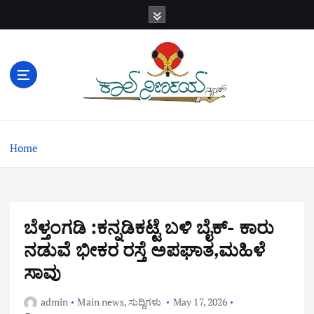
S
k
i
p
t
o
c
o
n
Home
t
e
n
t
ಬೆಳ್ತಂಗಡಿ :ಕನ್ನಡಿಕಟ್ಟೆ ಬಳಿ ಬೈಕ್- ಕಾರು
ನಡುವೆ ಭೀಕರ ರಸ್ತೆ ಅಪಘಾತ,ಮಹಿಳೆ
ಸಾವು
admin
Main news
,
ಸುದ್ದಿಗಳು
May 17, 2026