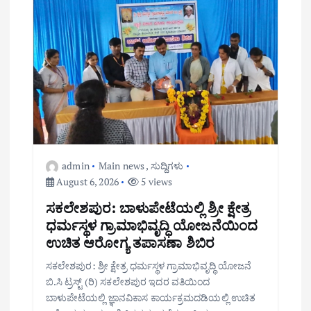
admin
Main news
,
ಸುದ್ದಿಗಳು
August 6, 2026
5 views
ಸಕಲೇಶಪುರ: ಬಾಳುಪೇಟೆಯಲ್ಲಿ ಶ್ರೀ ಕ್ಷೇತ್ರ
ಧರ್ಮಸ್ಥಳ ಗ್ರಾಮಾಭಿವೃದ್ಧಿ ಯೋಜನೆಯಿಂದ
ಉಚಿತ ಆರೋಗ್ಯ ತಪಾಸಣಾ ಶಿಬಿರ
ಸಕಲೇಶಪುರ: ಶ್ರೀ ಕ್ಷೇತ್ರ ಧರ್ಮಸ್ಥಳ ಗ್ರಾಮಾಭಿವೃದ್ಧಿ ಯೋಜನೆ
ಬಿ.ಸಿ ಟ್ರಸ್ಟ್ (ರಿ) ಸಕಲೇಶಪುರ ಇದರ ವತಿಯಿಂದ
ಬಾಳುಪೇಟೆಯಲ್ಲಿ ಜ್ಞಾನವಿಕಾಸ ಕಾರ್ಯಕ್ರಮದಡಿಯಲ್ಲಿ ಉಚಿತ