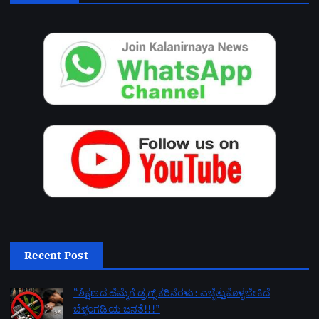
Recent Post
“ಶಿಕ್ಷಣದ ಹೆಮ್ಮೆಗೆ ಡ್ರಗ್ಸ್ ಕರಿನೆರಳು: ಎಚ್ಚೆತ್ತುಕೊಳ್ಳಬೇಕಿದೆ
ಬೆಳ್ತಂಗಡಿಯ ಜನತೆ!!!”