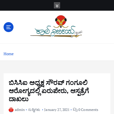
S
k
i
p
t
o
c
o
n
Home
t
e
n
t
ಬಿಸಿಸಿಐ ಅಧ್ಯಕ್ಷ ಸೌರವ್ ಗಂಗೂಲಿ
ಆರೋಗ್ಯದಲ್ಲಿ ಏರುಪೇರು, ಆಸ್ಪತ್ರೆಗೆ
ದಾಖಲು
admin
ಸುದ್ದಿಗಳು
January 27, 2021
0 Comments