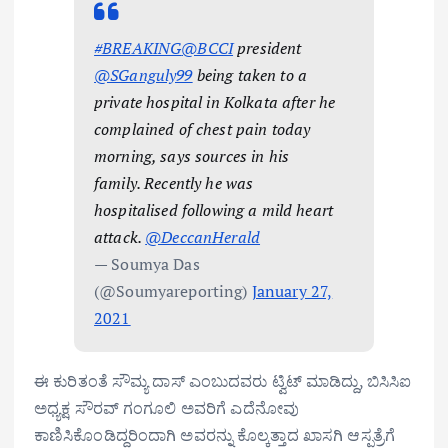
#BREAKING
@BCCI
president
@SGanguly99
being taken to a
private hospital in Kolkata after he
complained of chest pain today
morning, says sources in his
family. Recently he was
hospitalised following a mild heart
attack.
@DeccanHerald
— Soumya Das
(@Soumyareporting)
January 27,
2021
ಈ ಕುರಿತಂತೆ ಸೌಮ್ಯ ದಾಸ್ ಎಂಬುದವರು ಟ್ವಿಟ್ ಮಾಡಿದ್ದು, ಬಿಸಿಸಿಐ
ಅಧ್ಯಕ್ಷ ಸೌರವ್ ಗಂಗೂಲಿ ಅವರಿಗೆ ಎದೆನೋವು
ಕಾಣಿಸಿಕೊಂಡಿದ್ದರಿಂದಾಗಿ ಅವರನ್ನು ಕೊಲ್ಕತ್ತಾದ ಖಾಸಗಿ ಆಸ್ಪತ್ರೆಗೆ