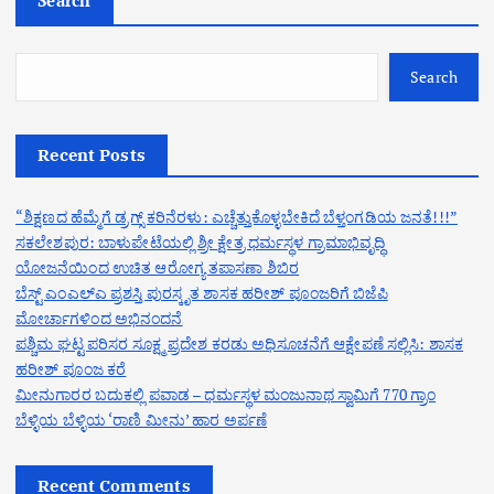
Search
Recent Posts
“ಶಿಕ್ಷಣದ ಹೆಮ್ಮೆಗೆ ಡ್ರಗ್ಸ್ ಕರಿನೆರಳು: ಎಚ್ಚೆತ್ತುಕೊಳ್ಳಬೇಕಿದೆ ಬೆಳ್ತಂಗಡಿಯ ಜನತೆ!!!”
ಸಕಲೇಶಪುರ: ಬಾಳುಪೇಟೆಯಲ್ಲಿ ಶ್ರೀ ಕ್ಷೇತ್ರ ಧರ್ಮಸ್ಥಳ ಗ್ರಾಮಾಭಿವೃದ್ಧಿ
ಯೋಜನೆಯಿಂದ ಉಚಿತ ಆರೋಗ್ಯ ತಪಾಸಣಾ ಶಿಬಿರ
ಬೆಸ್ಟ್ ಎಂಎಲ್ಎ ಪ್ರಶಸ್ತಿ ಪುರಸ್ಕೃತ ಶಾಸಕ ಹರೀಶ್ ಪೂಂಜರಿಗೆ ಬಿಜೆಪಿ
ಮೋರ್ಚಾಗಳಿಂದ ಅಭಿನಂದನೆ
ಪಶ್ಚಿಮ ಘಟ್ಟ ಪರಿಸರ ಸೂಕ್ಷ್ಮ ಪ್ರದೇಶ ಕರಡು ಅಧಿಸೂಚನೆಗೆ ಆಕ್ಷೇಪಣೆ ಸಲ್ಲಿಸಿ: ಶಾಸಕ
ಹರೀಶ್ ಪೂಂಜ ಕರೆ
ಮೀನುಗಾರರ ಬದುಕಲ್ಲಿ ಪವಾಡ – ಧರ್ಮಸ್ಥಳ ಮಂಜುನಾಥ ಸ್ವಾಮಿಗೆ 770 ಗ್ರಾಂ
ಬೆಳ್ಳಿಯ ಬೆಳ್ಳಿಯ ‘ರಾಣಿ ಮೀನು’ ಹಾರ ಅರ್ಪಣೆ
Recent Comments