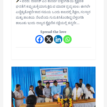
• ವರದಿ: ರಾಜೇಶ್ ಎಂ ಕಾನರ್ಪ ಬೆಳ್ತಂಗಡಿಯ ಶೈಕ್ಷಣಿಕ
ಘನತೆಗೆ ಕಪ್ಪುಚುಕ್ಕೆಯಾಗುತ್ತಿರುವ ಮಾದಕ ದ್ರವ್ಯ ಜಾಲ: ಈಗಲೇ
ಎಚ್ಚೆತ್ತುಕೊಳ್ಳಬೇಕಾದ ಸಮಯ ಒಂದು ಕಾಲದಲ್ಲಿ ಶಿಕ್ಷಣ, ಸಂಸ್ಕಾರ
ಮತ್ತು ಶಾಂತಿಯ ನೆಲವೆಂದು ಗುರುತಿಸಿಕೊಂಡಿದ್ದ ಬೆಳ್ತಂಗಡಿ
ತಾಲೂಕು ಇಂದು ರಾಜ್ಯದ ಶೈಕ್ಷಣಿಕ ನಕ್ಷೆಯಲ್ಲಿ ತನ್ನದೇ…
Spread the love