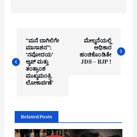
P
“ಮನೆ ಬಾಗಿಲಿಗೇ
ಮೇಲ್ಮನೆಯಲ್ಲಿ
o
ಮಾಸಾಶನ”:
ಅಧಿಕಾರ
‘ನವೋದಯ’
ಹಂಚಿಕೊಂಡಿತೇ
s
ಆ್ಯಪ್ ಮತ್ತು
JDS – BJP !
t
ತಂತ್ರಾಂಶ
ಮುಖ್ಯಮಂತ್ರಿ
n
ಲೋಕಾರ್ಪಣೆ’
a
v
i
Related Posts
g