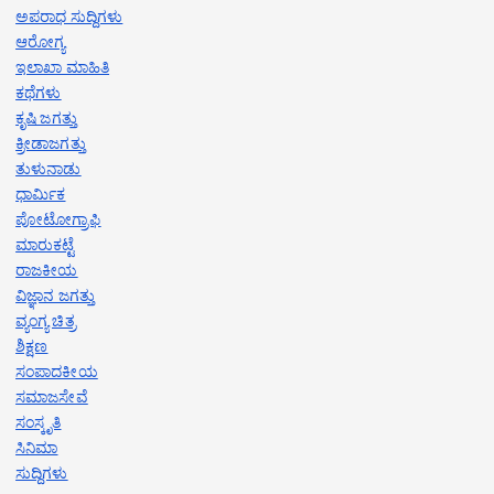
ಅಪರಾಧ ಸುದ್ದಿಗಳು
ಆರೋಗ್ಯ
ಇಲಾಖಾ ಮಾಹಿತಿ
ಕಥೆಗಳು
ಕೃಷಿ ಜಗತ್ತು
ಕ್ರೀಡಾಜಗತ್ತು
ತುಳುನಾಡು
ಧಾರ್ಮಿಕ
ಪೋಟೋಗ್ರಾಫಿ
ಮಾರುಕಟ್ಟೆ
ರಾಜಕೀಯ
ವಿಜ್ಞಾನ ಜಗತ್ತು
ವ್ಯಂಗ್ಯ ಚಿತ್ರ
ಶಿಕ್ಷಣ
ಸಂಪಾದಕೀಯ
ಸಮಾಜಸೇವೆ
ಸಂಸ್ಕೃತಿ
ಸಿನಿಮಾ
ಸುದ್ದಿಗಳು