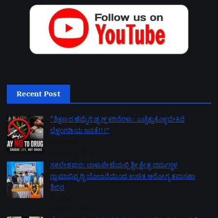
Recent Post
“ಶಿಕ್ಷಣದ ಹೆಮ್ಮೆಗೆ ಡ್ರಗ್ಸ್ ಕರಿನೆರಳು: ಎಚ್ಚೆತ್ತುಕೊಳ್ಳಬೇಕಿದೆ
ಬೆಳ್ತಂಗಡಿಯ ಜನತೆ!!!”
by admin
August 6, 2026
ಸಕಲೇಶಪುರ: ಬಾಳುಪೇಟೆಯಲ್ಲಿ ಶ್ರೀ ಕ್ಷೇತ್ರ ಧರ್ಮಸ್ಥಳ
ಗ್ರಾಮಾಭಿವೃದ್ಧಿ ಯೋಜನೆಯಿಂದ ಉಚಿತ ಆರೋಗ್ಯ ತಪಾಸಣಾ
ಶಿಬಿರ
by admin
August 6, 2026