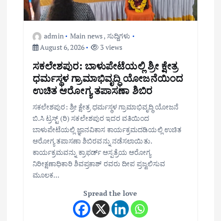
admin
Main news
,
ಸುದ್ದಿಗಳು
August 6, 2026
3 views
ಸಕಲೇಶಪುರ: ಬಾಳುಪೇಟೆಯಲ್ಲಿ ಶ್ರೀ ಕ್ಷೇತ್ರ
ಧರ್ಮಸ್ಥಳ ಗ್ರಾಮಾಭಿವೃದ್ಧಿ ಯೋಜನೆಯಿಂದ
ಉಚಿತ ಆರೋಗ್ಯ ತಪಾಸಣಾ ಶಿಬಿರ
ಸಕಲೇಶಪುರ: ಶ್ರೀ ಕ್ಷೇತ್ರ ಧರ್ಮಸ್ಥಳ ಗ್ರಾಮಾಭಿವೃದ್ಧಿ ಯೋಜನೆ
ಬಿ.ಸಿ ಟ್ರಸ್ಟ್ (ರಿ) ಸಕಲೇಶಪುರ ಇದರ ವತಿಯಿಂದ
ಬಾಳುಪೇಟೆಯಲ್ಲಿ ಜ್ಞಾನವಿಕಾಸ ಕಾರ್ಯಕ್ರಮದಡಿಯಲ್ಲಿ ಉಚಿತ
ಆರೋಗ್ಯ ತಪಾಸಣಾ ಶಿಬಿರವನ್ನು ನಡೆಸಲಾಯಿತು.
ಕಾರ್ಯಕ್ರಮವನ್ನು ಕ್ರಾಫರ್ಡ್ ಆಸ್ಪತ್ರೆಯ ಆರೋಗ್ಯ
ನಿರೀಕ್ಷಣಾಧಿಕಾರಿ ಶಿವಪ್ರಕಾಶ್ ರವರು ದೀಪ ಪ್ರಜ್ವಲಿಸುವ
ಮೂಲಕ…
Spread the love