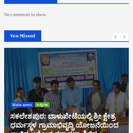
No comments to show.
You Missed
Main news
ಸುದ್ದಿಗಳು
ಬೆಸ್ಟ್ ಎಂಎಲ್ಎ ಪ್ರಶಸ್ತಿ ಪುರಸ್ಕೃತ ಶಾಸಕ
ಹರೀಶ್ ಪೂಂಜರಿಗೆ ಬಿಜೆಪಿ