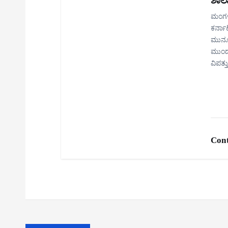
ಶಾಲ
ಮಂಗಳ
ಕರ್ನಾ
ಮುನ್ಸ
ಮುಂದು
ವಿಪತ್
Cont