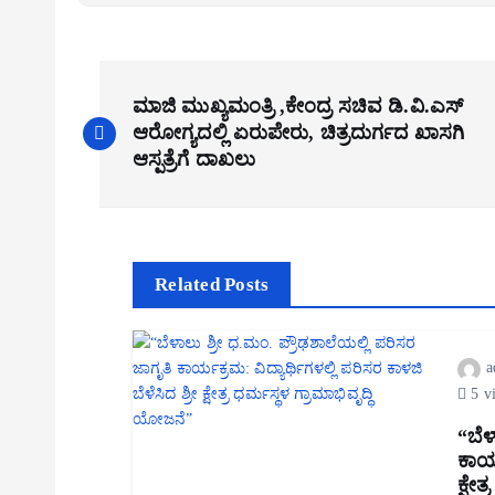
P
ಮಾಜಿ ಮುಖ್ಯಮಂತ್ರಿ ,ಕೇಂದ್ರ ಸಚಿವ ಡಿ.ವಿ.ಎಸ್
o
ಆರೋಗ್ಯದಲ್ಲಿ ಏರುಪೇರು, ಚಿತ್ರದುರ್ಗದ ಖಾಸಗಿ
s
ಆಸ್ಪತ್ರೆಗೆ ದಾಖಲು
t
n
a
Related Posts
v
i
a
g
5 v
a
“ಬೆಳ
t
ಕಾರ್
ಕ್ಷೇ