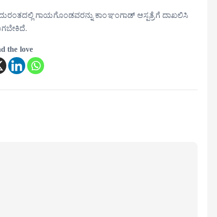
. ಈ ದುರಂತದಲ್ಲಿ ಗಾಯಗೊಂಡವರನ್ನು ಕಾಂಞಂಗಾಡ್ ಆಸ್ಪತ್ರೆಗೆ ದಾಖಲಿಸಿ
ವಾಗಬೇಕಿದೆ.
d the love