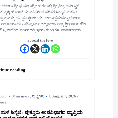
 ಬೆಳಾಲು ಶ್ರೀ ಧ.ಮಂ.ಪ್ರೌಢಶಾಲೆಯಲ್ಲಿ ಶ್ರೀ ಕ್ಷೇತ್ರ ಧರ್ಮಸ್ಥಳ
ಾಭಿವೃದ್ಧಿ ಯೋಜನೆಯ ವತಿಯಿಂದ ಪರಿಸರ ಜಾಗೃತಿ ಮಾಹಿತಿ
ಕ್ರಮವನ್ನು ಹಮ್ಮಿಕೊಳ್ಳಲಾಯಿತು. ಕಾರ್ಯಕ್ರಮವನ್ನು ಬೆಳಾಲು
 ಪಂಚಾಯಿತಿಯ ನಿಕಟಪೂರ್ವ ಅಧ್ಯಕ್ಷರಾದ ವಿದ್ಯಾ ಶ್ರೀನಿವಾಸ್ ಗೌಡ
ಟಿಸಿ, ಶಾಲೆಯ ಪರಿಸರದಲ್ಲಿ ಇಂಗು ಗುಂಡಿಗಳ ನಿರ್ಮಾಣದಿಂದ…
Spread the love
inue reading
dmin
Main news
,
ಸುದ್ದಿಗಳು
August 7, 2026
iews
 ಮಳೆ ಹಿನ್ನೆಲೆ: ಪುತ್ತೂರು ಉಪವಿಭಾಗದ ವ್ಯಾಪ್ತಿಯ