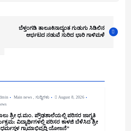
ಬೆಳ್ತಂಗಡಿ ತಾಲೂಕಿನಾದ್ಯಂತ ಗುಡುಗು ಸಿಡಿಲಿನ
ಆರ್ಭಟದ ನಡುವೆ ಸುರಿದ ಭಾರಿ ಗಾಳಿಮಳೆ
dmin
Main news
,
ಸುದ್ದಿಗಳು
August 8, 2026
iews
ಾಲು ಶ್ರೀ ಧ.ಮಂ. ಪ್ರೌಢಶಾಲೆಯಲ್ಲಿ ಪರಿಸರ ಜಾಗೃತಿ
ಯಕ್ರಮ: ವಿದ್ಯಾರ್ಥಿಗಳಲ್ಲಿ ಪರಿಸರ ಕಾಳಜಿ ಬೆಳೆಸಿದ ಶ್ರೀ
ತ್ರ ಧರ್ಮಸ್ಥಳ ಗ್ರಾಮಾಭಿವೃದ್ಧಿ ಯೋಜನೆ”