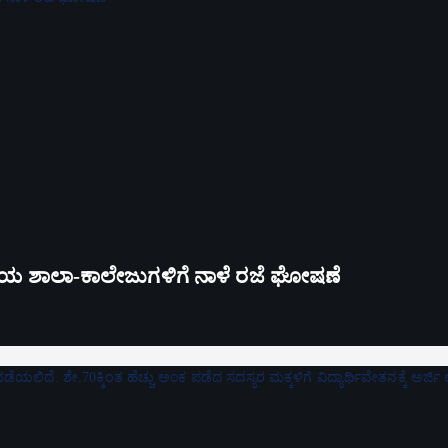
ಪ್ತಿಯ ಶಾಲಾ-ಕಾಲೇಜುಗಳಿಗೆ ನಾಳೆ ರಜೆ ಘೋಷಣೆ