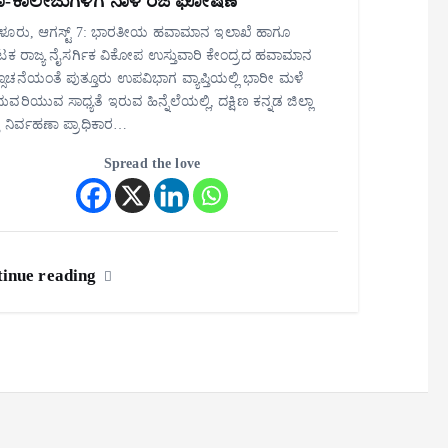
ಾ-ಕಾಲೇಜುಗಳಿಗೆ ನಾಳೆ ರಜೆ ಘೋಷಣೆ
ೂರು, ಆಗಸ್ಟ್ 7: ಭಾರತೀಯ ಹವಾಮಾನ ಇಲಾಖೆ ಹಾಗೂ
ಟಕ ರಾಜ್ಯ ನೈಸರ್ಗಿಕ ವಿಕೋಪ ಉಸ್ತುವಾರಿ ಕೇಂದ್ರದ ಹವಾಮಾನ
ೂಚನೆಯಂತೆ ಪುತ್ತೂರು ಉಪವಿಭಾಗ ವ್ಯಾಪ್ತಿಯಲ್ಲಿ ಭಾರೀ ಮಳೆ
ವರಿಯುವ ಸಾಧ್ಯತೆ ಇರುವ ಹಿನ್ನೆಲೆಯಲ್ಲಿ, ದಕ್ಷಿಣ ಕನ್ನಡ ಜಿಲ್ಲಾ
ತು ನಿರ್ವಹಣಾ ಪ್ರಾಧಿಕಾರ…
Spread the love
inue reading