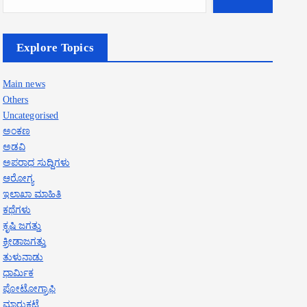
Explore Topics
Main news
Others
Uncategorised
ಅಂಕಣ
ಅಡವಿ
ಅಪರಾಧ ಸುದ್ದಿಗಳು
ಆರೋಗ್ಯ
ಇಲಾಖಾ ಮಾಹಿತಿ
ಕಥೆಗಳು
ಕೃಷಿ ಜಗತ್ತು
ಕ್ರೀಡಾಜಗತ್ತು
ತುಳುನಾಡು
ಧಾರ್ಮಿಕ
ಪೋಟೋಗ್ರಾಫಿ
ಮಾರುಕಟ್ಟೆ