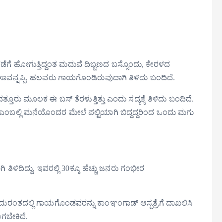
 ಕಡೆಗೆ ಹೋಗುತ್ತಿದ್ದಂತ ಮದುವೆ ದಿಬ್ಬಣದ ಬಸ್ಸೊಂದು, ಕೇರಳದ
 ಸಾವನ್ನಪ್ಪಿ, ಹಲವರು ಗಾಯಗೊಂಡಿರುವುದಾಗಿ ತಿಳಿದು ಬಂದಿದೆ.
ಾನತ್ತೂರು ಮೂಲಕ ಈ ಬಸ್ ತೆರಳುತ್ತಿತ್ತು ಎಂದು ಸದ್ಯಕ್ಕೆ ತಿಳಿದು ಬಂದಿದೆ.
ಂಬಲ್ಲಿ ಮನೆಯೊಂದರ ಮೇಲೆ ಪಲ್ಟಿಯಾಗಿ ಬಿದ್ದದ್ದರಿಂದ ಒಂದು ಮಗು
ಿಳಿದಿದ್ದು, ಇವರಲ್ಲಿ 30ಕ್ಕೂ ಹೆಚ್ಚು ಜನರು ಗಂಭೀರ
. ಈ ದುರಂತದಲ್ಲಿ ಗಾಯಗೊಂಡವರನ್ನು ಕಾಂಞಂಗಾಡ್ ಆಸ್ಪತ್ರೆಗೆ ದಾಖಲಿಸಿ
ವಾಗಬೇಕಿದೆ.