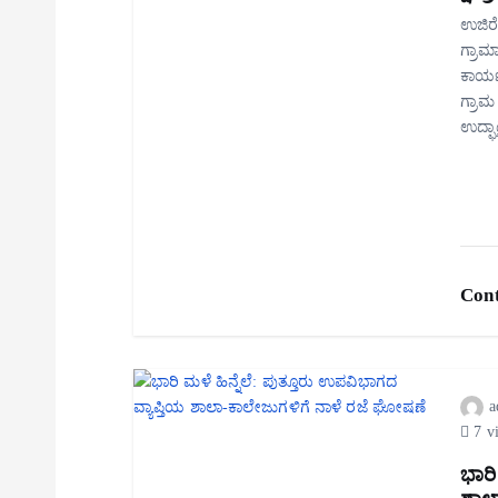
i
ಉಜಿರೆ:
o
ಗ್ರಾಮ
ಕಾರ್ಯ
n
ಗ್ರಾಮ
ಉದ್ಘಾ
Cont
a
7 v
ಭಾರಿ