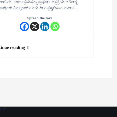
ಾಯಿತು. ಕಾರ್ಯಕ್ರಮವನ್ನು ಕ್ರಾಫರ್ಡ್ ಆಸ್ಪತ್ರೆಯ ಆರೋಗ್ಯ
್ಷಣಾಧಿಕಾರಿ ಶಿವಪ್ರಕಾಶ್ ರವರು ದೀಪ ಪ್ರಜ್ವಲಿಸುವ ಮೂಲಕ…
Spread the love
inue reading