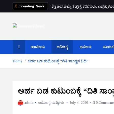
S
Trending News:
“ಶಿಕ್ಷಣದ ಹೆಮ್ಮೆಗೆ ಡ್ರಗ್ಸ್ ಕರಿನೆರಳು: ಎಚ್ಚೆತ್ತು
k
i
p
t
o
c
o
ರಾಜಕೀಯ
ಆರೋಗ್ಯ
ಧಾರ್ಮಿಕ
ಮಾರುಕಟ್
n
t
Home
ಅರ್ಹ ಬಡ ಕುಟುಂಬಕ್ಕೆ “ದಿತಿ ಸಾಂತ್ವನ ನಿಧಿ”
e
n
t
ಅರ್ಹ ಬಡ ಕುಟುಂಬಕ್ಕೆ “ದಿತಿ ಸಾಂತ್
admin
ಆರೋಗ್ಯ
,
ಸುದ್ದಿಗಳು
July 4, 2020
0 Comment