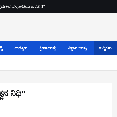
ಕೊಳ್ಳಬೇಕಿದೆ ಬೆಳ್ತಂಗಡಿಯ ಜನತೆ!!!”
ಟೆ
ಉದ್ಯೋಗ
ಕ್ರೀಡಾಜಗತ್ತು
ವಿಜ್ಞಾನ ಜಗತ್ತು
ಸುದ್ದಿಗಳು
ವನ ನಿಧಿ”
s