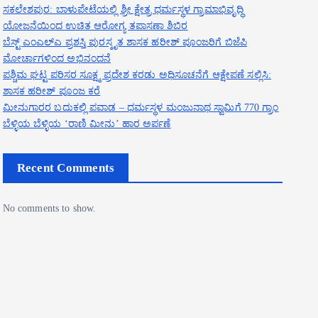
ಸಕಲೇಶಪುರ: ಬಾಳುಪೇಟೆಯಲ್ಲಿ ಶ್ರೀ ಕ್ಷೇತ್ರ ಧರ್ಮಸ್ಥಳ ಗ್ರಾಮಾಭಿವೃದ್ಧಿ
ಯೋಜನೆಯಿಂದ ಉಚಿತ ಆರೋಗ್ಯ ತಪಾಸಣಾ ಶಿಬಿರ
ಬೆಸ್ಟ್ ಎಂಎಲ್ಎ ಪ್ರಶಸ್ತಿ ಪುರಸ್ಕೃತ ಶಾಸಕ ಹರೀಶ್ ಪೂಂಜರಿಗೆ ಬಿಜೆಪಿ
ಮೋರ್ಚಾಗಳಿಂದ ಅಭಿನಂದನೆ
ಪಶ್ಚಿಮ ಘಟ್ಟ ಪರಿಸರ ಸೂಕ್ಷ್ಮ ಪ್ರದೇಶ ಕರಡು ಅಧಿಸೂಚನೆಗೆ ಆಕ್ಷೇಪಣೆ ಸಲ್ಲಿಸಿ:
ಶಾಸಕ ಹರೀಶ್ ಪೂಂಜ ಕರೆ
ಮೀನುಗಾರರ ಬದುಕಲ್ಲಿ ಪವಾಡ – ಧರ್ಮಸ್ಥಳ ಮಂಜುನಾಥ ಸ್ವಾಮಿಗೆ 770 ಗ್ರಾಂ
ಬೆಳ್ಳಿಯ ಬೆಳ್ಳಿಯ ‘ರಾಣಿ ಮೀನು’ ಹಾರ ಅರ್ಪಣೆ
Recent Comments
No comments to show.