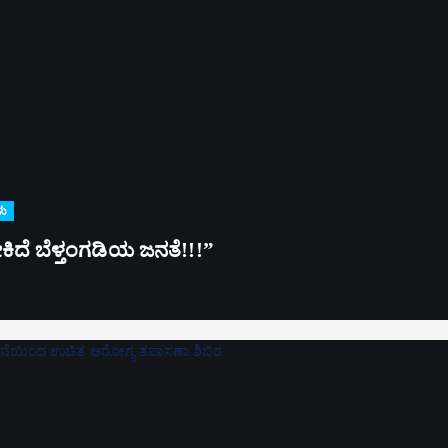
ಳು
್ಳಬೇಕಿದೆ ಬೆಳ್ತಂಗಡಿಯ ಜನತೆ!!!”