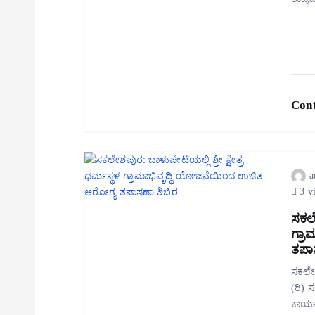
Cont
a
3 v
ಸಕಲೇ
ಗ್ರ
ತಪಾ
ಸಕಲೇಶಪ
(ರಿ) 
ಕಾರ್ಯ