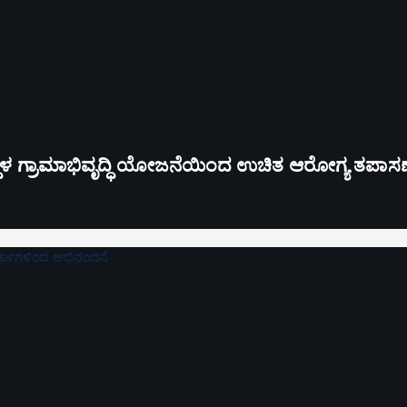
ಮಸ್ಥಳ ಗ್ರಾಮಾಭಿವೃದ್ಧಿ ಯೋಜನೆಯಿಂದ ಉಚಿತ ಆರೋಗ್ಯ ತಪಾಸಣ