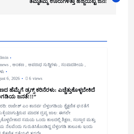
ತಮ್ಮತಮ್ಮ ಊರುಗಳತ್ತಾ ಹೆಜ್ಜೆಯಿಟ್ಟ ಜನ!
dmin
 news
,
ಅಂಕಣ
,
ಅಪರಾಧ ಸುದ್ದಿಗಳು
,
ಸಂಪಾದಕೀಯ
,
ಗಳು
ust 6, 2026
6 views
ಷಣದ ಹೆಮ್ಮೆಗೆ ಡ್ರಗ್ಸ್ ಕರಿನೆರಳು: ಎಚ್ಚೆತ್ತುಕೊಳ್ಳಬೇಕಿದೆ
ತಂಗಡಿಯ ಜನತೆ!!!”
ವರದಿ: ರಾಜೇಶ್ ಎಂ ಕಾನರ್ಪ ಬೆಳ್ತಂಗಡಿಯ ಶೈಕ್ಷಣಿಕ ಘನತೆಗೆ
ಚುಕ್ಕೆಯಾಗುತ್ತಿರುವ ಮಾದಕ ದ್ರವ್ಯ ಜಾಲ: ಈಗಲೇ
ತ್ತುಕೊಳ್ಳಬೇಕಾದ ಸಮಯ ಒಂದು ಕಾಲದಲ್ಲಿ ಶಿಕ್ಷಣ, ಸಂಸ್ಕಾರ ಮತ್ತು
ಯ ನೆಲವೆಂದು ಗುರುತಿಸಿಕೊಂಡಿದ್ದ ಬೆಳ್ತಂಗಡಿ ತಾಲೂಕು ಇಂದು
 ಶೈಕ್ಷಣಿಕ ನಕ್ಷೆಯಲ್ಲಿ ತನ್ನದೇ…