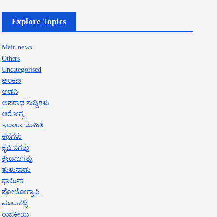
Explore Topics
Main news
Others
Uncategorised
ಅಂಕಣ
ಅಡವಿ
ಅಪರಾಧ ಸುದ್ದಿಗಳು
ಆರೋಗ್ಯ
ಇಲಾಖಾ ಮಾಹಿತಿ
ಕಥೆಗಳು
ಕೃಷಿ ಜಗತ್ತು
ಕ್ರೀಡಾಜಗತ್ತು
ತುಳುನಾಡು
ಧಾರ್ಮಿಕ
ಪೋಟೋಗ್ರಾಫಿ
ಮಾರುಕಟ್ಟೆ
ರಾಜಕೀಯ