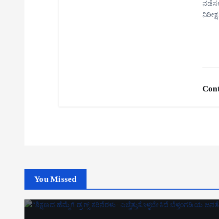
ನಡೆಸಲ
ನಿರೀಕ
Cont
You Missed