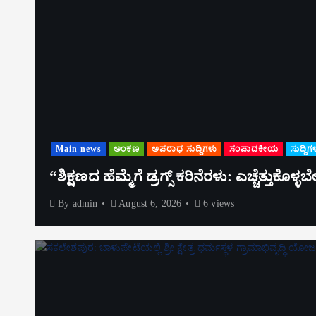
Main news
ಅಂಕಣ
ಅಪರಾಧ ಸುದ್ದಿಗಳು
ಸಂಪಾದಕೀಯ
ಸುದ್ದಿಗ
“ಶಿಕ್ಷಣದ ಹೆಮ್ಮೆಗೆ ಡ್ರಗ್ಸ್ ಕರಿನೆರಳು: ಎಚ್ಚೆತ್ತುಕೊಳ
By
admin
August 6, 2026
6 views