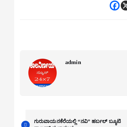
admin
P
ಗುರುವಾಯನಕೆರೆಯಲ್ಲಿ “ನವಿ” ಹರ್ಬಲ್ ಬ್ಯೂಟಿ
o