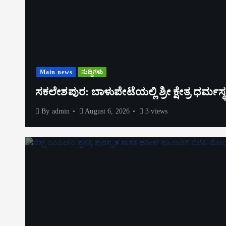
Main news
ಸುದ್ದಿಗಳು
ಸಕಲೇಶಪುರ: ಬಾಳುಪೇಟೆಯಲ್ಲಿ ಶ್ರೀ ಕ್ಷೇತ್ರ ಧರ್
By
admin
August 6, 2026
3 views