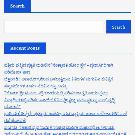
Search
Search
Recent Posts
ಪಶ್ಚಿಮ ಘಟ್ಟದ ಪ್ರಕೃತಿ ಮಡಿಲಿನ ‘ನೇತ್ರಾವತಿ ಹೋಂ ಸ್ಟೇ’ – ಪ್ರವಾಸಿಗರಿಗಾಗಿ
ಪರಿಪೂರ್ಣ ತಾಣ
ಬೆಳ್ತಂಗಡಿ: ಅನಾರೋಗ್ಯದಿಂದ ಬಳಲುತ್ತಿರುವ 2 ತಿಂಗಳ ಮಗುವಿನ ಚಿಕಿತ್ಸೆಗೆ
ಸಹೃದಯಿಗಳ ತುರ್ತು ನೆರವಿನ ಹಸ್ತ ಅಗತ್ಯ
“ಬೆಳಾಲು ಶ್ರೀ ಧ.ಮಂ. ಪ್ರೌಢಶಾಲೆಯಲ್ಲಿ ಪರಿಸರ ಜಾಗೃತಿ ಕಾರ್ಯಕ್ರಮ:
ವಿದ್ಯಾರ್ಥಿಗಳಲ್ಲಿ ಪರಿಸರ ಕಾಳಜಿ ಬೆಳೆಸಿದ ಶ್ರೀ ಕ್ಷೇತ್ರ ಧರ್ಮಸ್ಥಳ ಗ್ರಾಮಾಭಿವೃದ್ಧಿ
ಯೋಜನೆ”
ಭಾರಿ ಮಳೆ ಹಿನ್ನೆಲೆ: ಪುತ್ತೂರು ಉಪವಿಭಾಗದ ವ್ಯಾಪ್ತಿಯ ಶಾಲಾ-ಕಾಲೇಜುಗಳಿಗೆ ನಾಳೆ
ರಜೆ ಘೋಷಣೆ
ಬಂಗಾಡಿ ಸಹಕಾರಿ ವ್ಯವಸಾಯಿಕ ಸಂಘದ ವಾರ್ಷಿಕ ಮಹಾಸಭೆ ಆ.29ರಂದು
ನಡೆಯಲಿದೆ. ಶೇ.70ಕ್ಕಿಂತ ಹೆಚ್ಚು ಅಂಕ ಪಡೆದ ಸದಸ್ಯರ ಮಕ್ಕಳಿಗೆ ವಿದ್ಯಾರ್ಥಿವೇತನಕ್ಕೆ