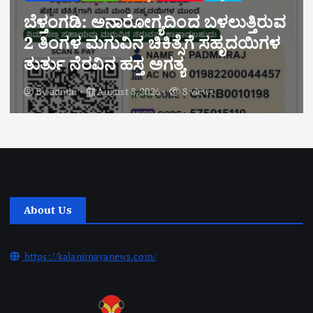
“ಬೆಳಾಲು ಶ್ರೀ ಧ.ಮಂ. ಪ್ರೌಢಶಾಲೆಯಲ್ಲಿ
ಪರಿಸರ ಜಾಗೃತಿ ಕಾರ್ಯಕ್ರಮ:
ವಿದ್ಯಾರ್ಥಿಗಳಲ್ಲಿ ಪರಿಸರ ಕಾಳಜಿ ಬೆಳೆಸಿದ ಶ್ರೀ
ಕ್ಷೇತ್ರ ಧರ್ಮಸ್ಥಳ ಗ್ರಾಮಾಭಿವೃದ್ಧಿ ಯೋಜನೆ”
By
admin
August 8, 2026
6 views
About Us
https://kalanirnayanews.com/