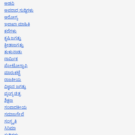
ಅಡವಿ
ಅಪರಾಧ ಸುದ್ದಿಗಳು
ಆರೋಗ್ಯ
ಇಲಾಖಾ ಮಾಹಿತಿ
ಕಥೆಗಳು
ಕೃಷಿ ಜಗತ್ತು
ಕ್ರೀಡಾಜಗತ್ತು
ತುಳುನಾಡು
ಧಾರ್ಮಿಕ
ಪೋಟೋಗ್ರಾಫಿ
ಮಾರುಕಟ್ಟೆ
ರಾಜಕೀಯ
ವಿಜ್ಞಾನ ಜಗತ್ತು
ವ್ಯಂಗ್ಯ ಚಿತ್ರ
ಶಿಕ್ಷಣ
ಸಂಪಾದಕೀಯ
ಸಮಾಜಸೇವೆ
ಸಂಸ್ಕೃತಿ
ಸಿನಿಮಾ
ಸುದ್ದಿಗಳು