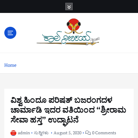
S
k
i
p
t
o
c
o
n
Home
t
e
n
t
ವಿಶ್ವ ಹಿಂದೂ ಪರಿಷತ್ ಬಜರಂಗದಳ
ಚಾರ್ಮಾಡಿ ಇದರ ವತಿಯಿಂದ “ಶ್ರೀರಾಮ
ಸೇವಾ ಹಸ್ತ” ಉದ್ಘಾಟನೆ
admin
ಸುದ್ದಿಗಳು
August 5, 2020
0 Comments