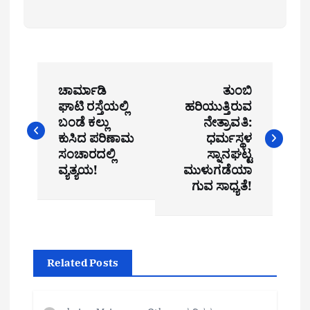
P
ಚಾರ್ಮಾಡಿ
ತುಂಬಿ
o
ಘಾಟಿ ರಸ್ತೆಯಲ್ಲಿ
ಹರಿಯುತ್ತಿರುವ
ಬಂಡೆ ಕಲ್ಲು
ನೇತ್ರಾವತಿ:
s
ಕುಸಿದ ಪರಿಣಾಮ
ಧರ್ಮಸ್ಥಳ
t
ಸಂಚಾರದಲ್ಲಿ
ಸ್ನಾನಘಟ್ಟ
ವ್ಯತ್ಯಯ!
ಮುಳುಗಡೆಯಾ
n
ಗುವ ಸಾಧ್ಯತೆ!
a
v
i
Related Posts
g