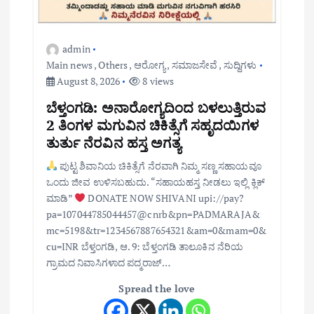
admin
Main news
,
Others
,
ಆರೋಗ್ಯ
,
ಸಮಾಜಸೇವೆ
,
ಸುದ್ದಿಗಳು
August 8, 2026
8 views
ಬೆಳ್ತಂಗಡಿ: ಅನಾರೋಗ್ಯದಿಂದ ಬಳಲುತ್ತಿರುವ
2 ತಿಂಗಳ ಮಗುವಿನ ಚಿಕಿತ್ಸೆಗೆ ಸಹೃದಯಿಗಳ
ತುರ್ತು ನೆರವಿನ ಹಸ್ತ ಅಗತ್ಯ
ಪುಟ್ಟ ಶಿವಾನಿಯ ಚಿಕಿತ್ಸೆಗೆ ನೆರವಾಗಿ ನಿಮ್ಮ ಸಣ್ಣ ಸಹಾಯವೂ
ಒಂದು ಜೀವ ಉಳಿಸಬಹುದು. “ಸಹಾಯಹಸ್ತ ನೀಡಲು ಇಲ್ಲಿ ಕ್ಲಿಕ್
ಮಾಡಿ”
DONATE NOW SHIVANI upi://pay?
pa=107044785044457@cnrb&pn=PADMARAJA&
mc=5198&tr=1234567887654321&am=0&mam=0&
cu=INR ಬೆಳ್ತಂಗಡಿ, ಆ. 9: ಬೆಳ್ತಂಗಡಿ ತಾಲೂಕಿನ ನೆರಿಯ
ಗ್ರಾಮದ ನಿವಾಸಿಗಳಾದ ಪದ್ಮರಾಜ್…
Spread the love