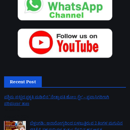
Recent Post
ಪಶ್ಚಿಮ ಘಟ್ಟದ ಪ್ರಕೃತಿ ಮಡಿಲಿನ ‘ನೇತ್ರಾವತಿ ಹೋಂ ಸ್ಟೇ’ – ಪ್ರವಾಸಿಗರಿಗಾಗಿ
ಪರಿಪೂರ್ಣ ತಾಣ
by admin
August 9, 2026
ಬೆಳ್ತಂಗಡಿ: ಅನಾರೋಗ್ಯದಿಂದ ಬಳಲುತ್ತಿರುವ 2 ತಿಂಗಳ ಮಗುವಿನ
ಚಿಕಿತ್ಸೆಗೆ ಸಹೃದಯಿಗಳ ತುರ್ತು ನೆರವಿನ ಹಸ್ತ ಅಗತ್ಯ