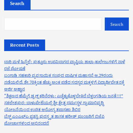
Search
Search
Recent Posts
ಭಾರಿ ಮಳೆ ಹಿನ್ನೆಲೆ: ಪುತ್ತೂರು ಉಪವಿಭಾಗದ ವ್ಯಾಪ್ತಿಯ ಶಾಲಾ-ಕಾಲೇಜುಗಳಿಗೆ ನಾಳೆ
ರಜೆ ಘೋಷಣೆ
ಬಂಗಾಡಿ ಸಹಕಾರಿ ವ್ಯವಸಾಯಿಕ ಸಂಘದ ವಾರ್ಷಿಕ ಮಹಾಸಭೆ ಆ.29ರಂದು
ನಡೆಯಲಿದೆ. ಶೇ.70ಕ್ಕಿಂತ ಹೆಚ್ಚು ಅಂಕ ಪಡೆದ ಸದಸ್ಯರ ಮಕ್ಕಳಿಗೆ ವಿದ್ಯಾರ್ಥಿವೇತನಕ್ಕೆ
ಅರ್ಜಿ ಆಹ್ವಾನ
“ಶಿಕ್ಷಣದ ಹೆಮ್ಮೆಗೆ ಡ್ರಗ್ಸ್ ಕರಿನೆರಳು: ಎಚ್ಚೆತ್ತುಕೊಳ್ಳಬೇಕಿದೆ ಬೆಳ್ತಂಗಡಿಯ ಜನತೆ!!!”
ಸಕಲೇಶಪುರ: ಬಾಳುಪೇಟೆಯಲ್ಲಿ ಶ್ರೀ ಕ್ಷೇತ್ರ ಧರ್ಮಸ್ಥಳ ಗ್ರಾಮಾಭಿವೃದ್ಧಿ
ಯೋಜನೆಯಿಂದ ಉಚಿತ ಆರೋಗ್ಯ ತಪಾಸಣಾ ಶಿಬಿರ
ಬೆಸ್ಟ್ ಎಂಎಲ್ಎ ಪ್ರಶಸ್ತಿ ಪುರಸ್ಕೃತ ಶಾಸಕ ಹರೀಶ್ ಪೂಂಜರಿಗೆ ಬಿಜೆಪಿ
ಮೋರ್ಚಾಗಳಿಂದ ಅಭಿನಂದನೆ