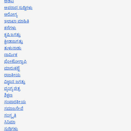
ಅಡವಿ
ಅಪರಾಧ ಸುದ್ದಿಗಳು
ಆರೋಗ್ಯ
ಇಲಾಖಾ ಮಾಹಿತಿ
ಕಥೆಗಳು
ಕೃಷಿ ಜಗತ್ತು
ಕ್ರೀಡಾಜಗತ್ತು
ತುಳುನಾಡು
ಧಾರ್ಮಿಕ
ಪೋಟೋಗ್ರಾಫಿ
ಮಾರುಕಟ್ಟೆ
ರಾಜಕೀಯ
ವಿಜ್ಞಾನ ಜಗತ್ತು
ವ್ಯಂಗ್ಯ ಚಿತ್ರ
ಶಿಕ್ಷಣ
ಸಂಪಾದಕೀಯ
ಸಮಾಜಸೇವೆ
ಸಂಸ್ಕೃತಿ
ಸಿನಿಮಾ
ಸುದ್ದಿಗಳು