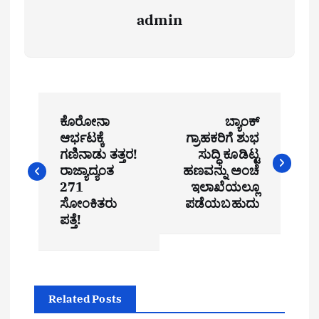
admin
P
ಕೊರೋನಾ
ಬ್ಯಾಂಕ್
o
ಆರ್ಭಟಕ್ಕೆ
ಗ್ರಾಹಕರಿಗೆ ಶುಭ
ಗಣಿನಾಡು ತತ್ತರ!
ಸುದ್ಧಿ ಕೂಡಿಟ್ಟ
s
ರಾಜ್ಯಾದ್ಯಂತ
ಹಣವನ್ನು ಅಂಚೆ
t
271
ಇಲಾಖೆಯಲ್ಲೂ
ಸೋಂಕಿತರು
ಪಡೆಯಬಹುದು
n
ಪತ್ತೆ!
a
v
i
Related Posts