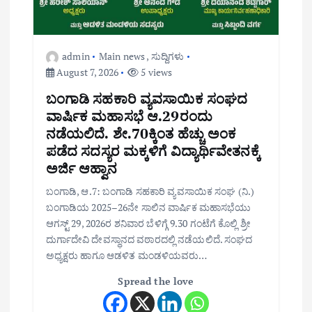
admin
Main news
,
ಸುದ್ದಿಗಳು
August 7, 2026
5 views
ಬಂಗಾಡಿ ಸಹಕಾರಿ ವ್ಯವಸಾಯಿಕ ಸಂಘದ
ವಾರ್ಷಿಕ ಮಹಾಸಭೆ ಆ.29ರಂದು
ನಡೆಯಲಿದೆ. ಶೇ.70ಕ್ಕಿಂತ ಹೆಚ್ಚು ಅಂಕ
ಪಡೆದ ಸದಸ್ಯರ ಮಕ್ಕಳಿಗೆ ವಿದ್ಯಾರ್ಥಿವೇತನಕ್ಕೆ
ಅರ್ಜಿ ಆಹ್ವಾನ
ಬಂಗಾಡಿ, ಆ.7: ಬಂಗಾಡಿ ಸಹಕಾರಿ ವ್ಯವಸಾಯಿಕ ಸಂಘ (ನಿ.)
ಬಂಗಾಡಿಯ 2025–26ನೇ ಸಾಲಿನ ವಾರ್ಷಿಕ ಮಹಾಸಭೆಯು
ಆಗಸ್ಟ್ 29, 2026ರ ಶನಿವಾರ ಬೆಳಿಗ್ಗೆ 9.30 ಗಂಟೆಗೆ ಕೊಲ್ಲಿ ಶ್ರೀ
ದುರ್ಗಾದೇವಿ ದೇವಸ್ಥಾನದ ವಠಾರದಲ್ಲಿ ನಡೆಯಲಿದೆ. ಸಂಘದ
ಅಧ್ಯಕ್ಷರು ಹಾಗೂ ಆಡಳಿತ ಮಂಡಳಿಯವರು…
Spread the love