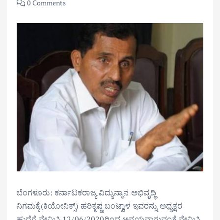
0 Comments
ಬೆಂಗಳೂರು: ಕರ್ನಾಟಕರಾಜ್ಯ ವಿದ್ಯುನ್ಮಾನ ಅಭಿವೃದ್ಧಿ
ನಿಗಮಕ್ಕೆ(ಕಿಯೋನಿಕ್ಸ್) ಹರಿಕೃಷ್ಣ ಬಂಟ್ವಾಳ ಇವರನ್ನು ಅಧ್ಯಕ್ಷರ
ಹುದ್ದೆಗೆ ನೇಮಿಸಿ 12/06/2020ರಿಂದ ಅನ್ವಯವಾಗುವಂತೆ ನೇಮಿಸಿ