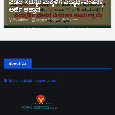
“ಶಿಕ್ಷಣದ ಹೆಮ್ಮೆಗೆ ಡ್ರಗ್ಸ್ ಕರಿನೆರಳು:
ಎಚ್ಚೆತ್ತುಕೊಳ್ಳಬೇಕಿದೆ ಬೆಳ್ತಂಗಡಿಯ ಜನತೆ!!!”
By
admin
August 6, 2026
11 views
About Us
https://kalanirnayanews.com/