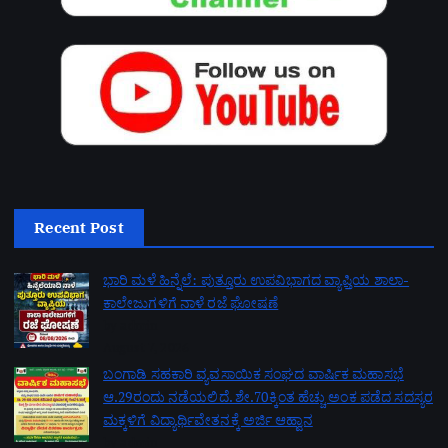
Recent Post
ಭಾರಿ ಮಳೆ ಹಿನ್ನೆಲೆ: ಪುತ್ತೂರು ಉಪವಿಭಾಗದ ವ್ಯಾಪ್ತಿಯ ಶಾಲಾ-
ಕಾಲೇಜುಗಳಿಗೆ ನಾಳೆ ರಜೆ ಘೋಷಣೆ
by admin
August 7, 2026
ಬಂಗಾಡಿ ಸಹಕಾರಿ ವ್ಯವಸಾಯಿಕ ಸಂಘದ ವಾರ್ಷಿಕ ಮಹಾಸಭೆ
ಆ.29ರಂದು ನಡೆಯಲಿದೆ. ಶೇ.70ಕ್ಕಿಂತ ಹೆಚ್ಚು ಅಂಕ ಪಡೆದ ಸದಸ್ಯರ
ಮಕ್ಕಳಿಗೆ ವಿದ್ಯಾರ್ಥಿವೇತನಕ್ಕೆ ಅರ್ಜಿ ಆಹ್ವಾನ
by admin