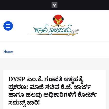
S
k
i
p
t
o
c
o
n
Home
t
e
n
t
DYSP ಎಂ.ಕೆ. ಗಣಪತಿ ಆತ್ಮಹತ್ಯೆ
ಪ್ರಕರಣ: ಮಾಜಿ ಸಚಿವ ಕೆ.ಜೆ. ಜಾರ್ಜ್
ಹಾಗೂ ಹಲವು ಅಧಿಕಾರಿಗಳಿಗೆ ಕೋರ್ಟ್
ಸಮನ್ಸ್ ಜಾರಿ!