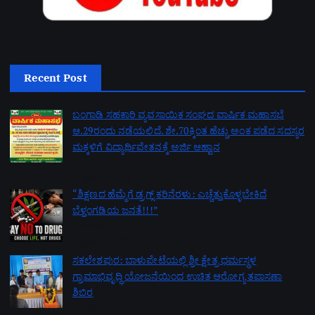
Recent Post
ಬಂಗಾಡಿ ಸಹಕಾರಿ ವ್ಯವಸಾಯಿಕ ಸಂಘದ ವಾರ್ಷಿಕ ಮಹಾಸಭೆ
ಆ.29ರಂದು ನಡೆಯಲಿದೆ. ಶೇ.70ಕ್ಕಿಂತ ಹೆಚ್ಚು ಅಂಕ ಪಡೆದ ಸದಸ್ಯರ
ಮಕ್ಕಳಿಗೆ ವಿದ್ಯಾರ್ಥಿವೇತನಕ್ಕೆ ಅರ್ಜಿ ಆಹ್ವಾನ
by admin
August 7, 2026
“ಶಿಕ್ಷಣದ ಹೆಮ್ಮೆಗೆ ಡ್ರಗ್ಸ್ ಕರಿನೆರಳು: ಎಚ್ಚೆತ್ತುಕೊಳ್ಳಬೇಕಿದೆ
ಬೆಳ್ತಂಗಡಿಯ ಜನತೆ!!!”
by admin
August 6, 2026
ಸಕಲೇಶಪುರ: ಬಾಳುಪೇಟೆಯಲ್ಲಿ ಶ್ರೀ ಕ್ಷೇತ್ರ ಧರ್ಮಸ್ಥಳ
ಗ್ರಾಮಾಭಿವೃದ್ಧಿ ಯೋಜನೆಯಿಂದ ಉಚಿತ ಆರೋಗ್ಯ ತಪಾಸಣಾ
ಶಿಬಿರ
by admin