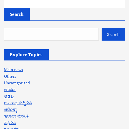
Search
Search
Explore Topics
Main news
Others
Uncategorised
ಅಂಕಣ
ಅಡವಿ
ಅಪರಾಧ ಸುದ್ದಿಗಳು
ಆರೋಗ್ಯ
ಇಲಾಖಾ ಮಾಹಿತಿ
ಕಥೆಗಳು