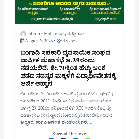
admin
Main news
,
ಸುದ್ದಿಗಳು
August 7, 2026
3 views
ಬಂಗಾಡಿ ಸಹಕಾರಿ ವ್ಯವಸಾಯಿಕ ಸಂಘದ
ವಾರ್ಷಿಕ ಮಹಾಸಭೆ ಆ.29ರಂದು
ನಡೆಯಲಿದೆ. ಶೇ.70ಕ್ಕಿಂತ ಹೆಚ್ಚು ಅಂಕ
ಪಡೆದ ಸದಸ್ಯರ ಮಕ್ಕಳಿಗೆ ವಿದ್ಯಾರ್ಥಿವೇತನಕ್ಕೆ
ಅರ್ಜಿ ಆಹ್ವಾನ
ಬಂಗಾಡಿ, ಆ.7: ಬಂಗಾಡಿ ಸಹಕಾರಿ ವ್ಯವಸಾಯಿಕ ಸಂಘ (ನಿ.)
ಬಂಗಾಡಿಯ 2025–26ನೇ ಸಾಲಿನ ವಾರ್ಷಿಕ ಮಹಾಸಭೆಯು
ಆಗಸ್ಟ್ 29, 2026ರ ಶನಿವಾರ ಬೆಳಿಗ್ಗೆ 9.30 ಗಂಟೆಗೆ ಕೊಲ್ಲಿ ಶ್ರೀ
ದುರ್ಗಾದೇವಿ ದೇವಸ್ಥಾನದ ವಠಾರದಲ್ಲಿ ನಡೆಯಲಿದೆ. ಸಂಘದ
ಅಧ್ಯಕ್ಷರು ಹಾಗೂ ಆಡಳಿತ ಮಂಡಳಿಯವರು…
Spread the love