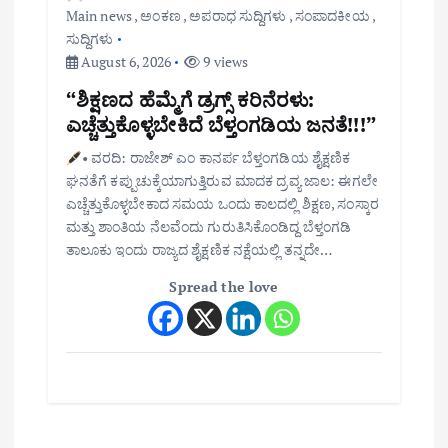
Main news
,
ಅಂಕಣ
,
ಅಪರಾಧ ಸುದ್ದಿಗಳು
,
ಸಂಪಾದಕೀಯ
,
ಸುದ್ದಿಗಳು
August 6, 2026
9 views
“ಶಿಕ್ಷಣದ ಹೆಮ್ಮೆಗೆ ಡ್ರಗ್ಸ್ ಕರಿನೆರಳು:
ಎಚ್ಚೆತ್ತುಕೊಳ್ಳಬೇಕಿದೆ ಬೆಳ್ತಂಗಡಿಯ ಜನತೆ!!!”
• ವರದಿ: ರಾಜೇಶ್ ಎಂ ಕಾನರ್ಪ ಬೆಳ್ತಂಗಡಿಯ ಶೈಕ್ಷಣಿಕ
ಘನತೆಗೆ ಕಪ್ಪುಚುಕ್ಕೆಯಾಗುತ್ತಿರುವ ಮಾದಕ ದ್ರವ್ಯ ಜಾಲ: ಈಗಲೇ
ಎಚ್ಚೆತ್ತುಕೊಳ್ಳಬೇಕಾದ ಸಮಯ ಒಂದು ಕಾಲದಲ್ಲಿ ಶಿಕ್ಷಣ, ಸಂಸ್ಕಾರ
ಮತ್ತು ಶಾಂತಿಯ ನೆಲವೆಂದು ಗುರುತಿಸಿಕೊಂಡಿದ್ದ ಬೆಳ್ತಂಗಡಿ
ತಾಲೂಕು ಇಂದು ರಾಜ್ಯದ ಶೈಕ್ಷಣಿಕ ನಕ್ಷೆಯಲ್ಲಿ ತನ್ನದೇ…
Spread the love