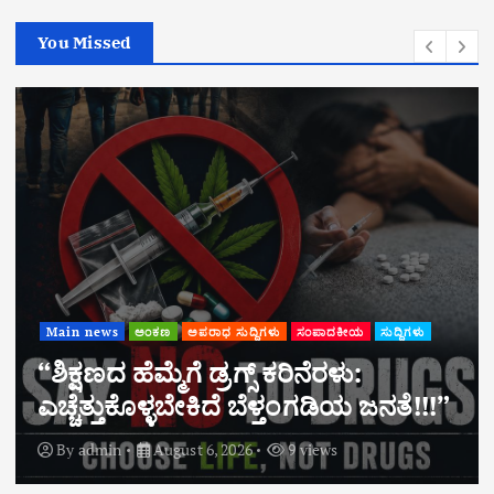
You Missed
Main news
ಸುದ್ದಿಗಳು
ಸಕಲೇಶಪುರ: ಬಾಳುಪೇಟೆಯಲ್ಲಿ ಶ್ರೀ ಕ್ಷೇತ್ರ
ಧರ್ಮಸ್ಥಳ ಗ್ರಾಮಾಭಿವೃದ್ಧಿ ಯೋಜನೆಯಿಂದ
ಉಚಿತ ಆರೋಗ್ಯ ತಪಾಸಣಾ ಶಿಬಿರ
By
admin
August 6, 2026
5 views