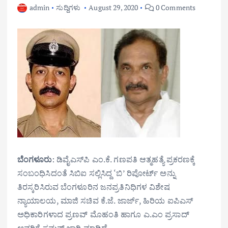
admin
ಸುದ್ದಿಗಳು
August 29, 2020
0 Comments
ಬೆಂಗಳೂರು
: ಡಿವೈಎಸ್‌ಪಿ ಎಂ.ಕೆ. ಗಣಪತಿ ಆತ್ಮಹತ್ಯೆ ಪ್ರಕರಣಕ್ಕೆ
ಸಂಬಂಧಿಸಿದಂತೆ ಸಿಬಿಐ ಸಲ್ಲಿಸಿದ್ದ ‘ಬಿ’ ರಿಪೋರ್ಟ್ ಅನ್ನು
ತಿರಸ್ಕರಿಸಿರುವ ಬೆಂಗಳೂರಿನ ಜನಪ್ರತಿನಿಧಿಗಳ ವಿಶೇಷ
ನ್ಯಾಯಾಲಯ, ಮಾಜಿ ಸಚಿವ ಕೆ.ಜೆ. ಜಾರ್ಜ್, ಹಿರಿಯ ಐಪಿಎಸ್
ಅಧಿಕಾರಿಗಳಾದ ಪ್ರಣವ್ ಮೊಹಂತಿ ಹಾಗೂ ಎ.ಎಂ ಪ್ರಸಾದ್‌
ಅವರಿಗೆ ಸಮನ್ಸ್ ಜಾರಿ ಮಾಡಿದೆ.