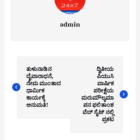
admin
P
ತುಳುನಾಡಿನ
ದ್ವಿತೀಯ
o
ದೈವಾರಾಧನೆ,
ಪಿಯುಸಿ
ನೇಮ ಮುಂತಾದ
ವಾರ್ಷಿಕ
s
ಧಾರ್ಮಿಕ
ಪರೀಕ್ಷೆಯ
t
ಕಾರ್ಯಕ್ಕೆ
ಮರುಮೌಲ್ಯಮಾ
ಅನುಮತಿ!
ಪನ ಫಲಿತಾಂಶ
n
ವೆಬ್ ಸೈಟ್ ನಲ್ಲಿ
ಪ್ರಕಟ
a
v