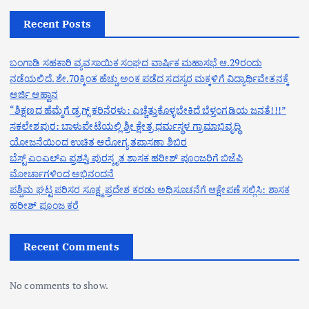
Recent Posts
ಬಂಗಾಡಿ ಸಹಕಾರಿ ವ್ಯವಸಾಯಿಕ ಸಂಘದ ವಾರ್ಷಿಕ ಮಹಾಸಭೆ ಆ.29ರಂದು
ನಡೆಯಲಿದೆ. ಶೇ.70ಕ್ಕಿಂತ ಹೆಚ್ಚು ಅಂಕ ಪಡೆದ ಸದಸ್ಯರ ಮಕ್ಕಳಿಗೆ ವಿದ್ಯಾರ್ಥಿವೇತನಕ್ಕೆ
ಅರ್ಜಿ ಆಹ್ವಾನ
“ಶಿಕ್ಷಣದ ಹೆಮ್ಮೆಗೆ ಡ್ರಗ್ಸ್ ಕರಿನೆರಳು: ಎಚ್ಚೆತ್ತುಕೊಳ್ಳಬೇಕಿದೆ ಬೆಳ್ತಂಗಡಿಯ ಜನತೆ!!!”
ಸಕಲೇಶಪುರ: ಬಾಳುಪೇಟೆಯಲ್ಲಿ ಶ್ರೀ ಕ್ಷೇತ್ರ ಧರ್ಮಸ್ಥಳ ಗ್ರಾಮಾಭಿವೃದ್ಧಿ
ಯೋಜನೆಯಿಂದ ಉಚಿತ ಆರೋಗ್ಯ ತಪಾಸಣಾ ಶಿಬಿರ
ಬೆಸ್ಟ್ ಎಂಎಲ್ಎ ಪ್ರಶಸ್ತಿ ಪುರಸ್ಕೃತ ಶಾಸಕ ಹರೀಶ್ ಪೂಂಜರಿಗೆ ಬಿಜೆಪಿ
ಮೋರ್ಚಾಗಳಿಂದ ಅಭಿನಂದನೆ
ಪಶ್ಚಿಮ ಘಟ್ಟ ಪರಿಸರ ಸೂಕ್ಷ್ಮ ಪ್ರದೇಶ ಕರಡು ಅಧಿಸೂಚನೆಗೆ ಆಕ್ಷೇಪಣೆ ಸಲ್ಲಿಸಿ: ಶಾಸಕ
ಹರೀಶ್ ಪೂಂಜ ಕರೆ
Recent Comments
No comments to show.