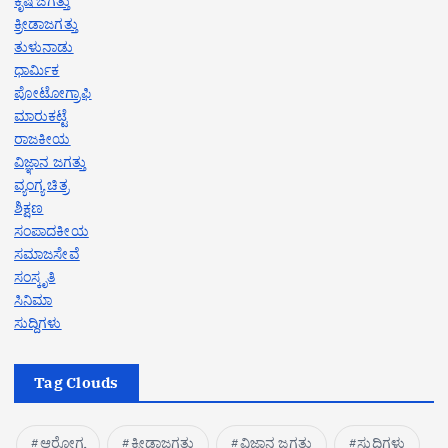
ಕೃಷಿ ಜಗತ್ತು
ಕ್ರೀಡಾಜಗತ್ತು
ತುಳುನಾಡು
ಧಾರ್ಮಿಕ
ಪೋಟೋಗ್ರಾಫಿ
ಮಾರುಕಟ್ಟೆ
ರಾಜಕೀಯ
ವಿಜ್ಞಾನ ಜಗತ್ತು
ವ್ಯಂಗ್ಯ ಚಿತ್ರ
ಶಿಕ್ಷಣ
ಸಂಪಾದಕೀಯ
ಸಮಾಜಸೇವೆ
ಸಂಸ್ಕೃತಿ
ಸಿನಿಮಾ
ಸುದ್ದಿಗಳು
Tag Clouds
ಆರೋಗ್ಯ
ಕ್ರೀಡಾಜಗತ್ತು
ವಿಜ್ಞಾನ ಜಗತ್ತು
ಸುದ್ದಿಗಳು