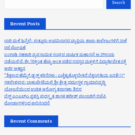
Search
Recent Posts
ಭಾರಿ ಮಳೆ ಹಿನ್ನೆಲೆ: ಪುತ್ತೂರು ಉಪವಿಭಾಗದ ವ್ಯಾಪ್ತಿಯ ಶಾಲಾ-ಕಾಲೇಜುಗಳಿಗೆ ನಾಳೆ
ರಜೆ ಘೋಷಣೆ
ಬಂಗಾಡಿ ಸಹಕಾರಿ ವ್ಯವಸಾಯಿಕ ಸಂಘದ ವಾರ್ಷಿಕ ಮಹಾಸಭೆ ಆ.29ರಂದು
ನಡೆಯಲಿದೆ. ಶೇ.70ಕ್ಕಿಂತ ಹೆಚ್ಚು ಅಂಕ ಪಡೆದ ಸದಸ್ಯರ ಮಕ್ಕಳಿಗೆ ವಿದ್ಯಾರ್ಥಿವೇತನಕ್ಕೆ
ಅರ್ಜಿ ಆಹ್ವಾನ
“ಶಿಕ್ಷಣದ ಹೆಮ್ಮೆಗೆ ಡ್ರಗ್ಸ್ ಕರಿನೆರಳು: ಎಚ್ಚೆತ್ತುಕೊಳ್ಳಬೇಕಿದೆ ಬೆಳ್ತಂಗಡಿಯ ಜನತೆ!!!”
ಸಕಲೇಶಪುರ: ಬಾಳುಪೇಟೆಯಲ್ಲಿ ಶ್ರೀ ಕ್ಷೇತ್ರ ಧರ್ಮಸ್ಥಳ ಗ್ರಾಮಾಭಿವೃದ್ಧಿ
ಯೋಜನೆಯಿಂದ ಉಚಿತ ಆರೋಗ್ಯ ತಪಾಸಣಾ ಶಿಬಿರ
ಬೆಸ್ಟ್ ಎಂಎಲ್ಎ ಪ್ರಶಸ್ತಿ ಪುರಸ್ಕೃತ ಶಾಸಕ ಹರೀಶ್ ಪೂಂಜರಿಗೆ ಬಿಜೆಪಿ
ಮೋರ್ಚಾಗಳಿಂದ ಅಭಿನಂದನೆ
Recent Comments