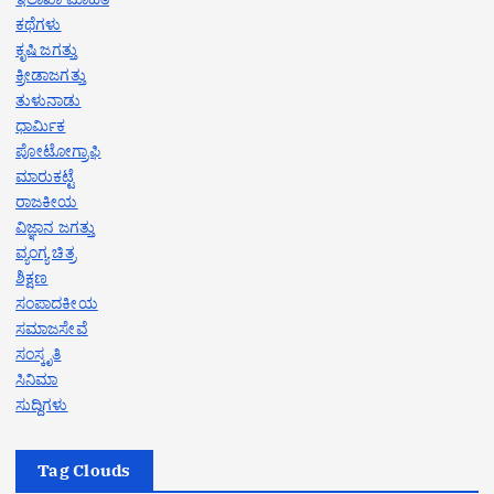
ಕಥೆಗಳು
ಕೃಷಿ ಜಗತ್ತು
ಕ್ರೀಡಾಜಗತ್ತು
ತುಳುನಾಡು
ಧಾರ್ಮಿಕ
ಪೋಟೋಗ್ರಾಫಿ
ಮಾರುಕಟ್ಟೆ
ರಾಜಕೀಯ
ವಿಜ್ಞಾನ ಜಗತ್ತು
ವ್ಯಂಗ್ಯ ಚಿತ್ರ
ಶಿಕ್ಷಣ
ಸಂಪಾದಕೀಯ
ಸಮಾಜಸೇವೆ
ಸಂಸ್ಕೃತಿ
ಸಿನಿಮಾ
ಸುದ್ದಿಗಳು
Tag Clouds