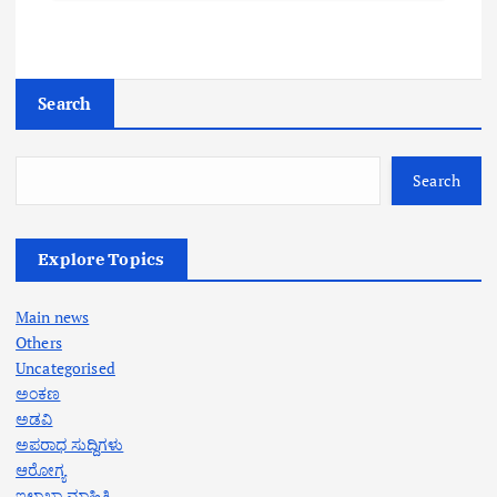
Search
Search
Explore Topics
Main news
Others
Uncategorised
ಅಂಕಣ
ಅಡವಿ
ಅಪರಾಧ ಸುದ್ದಿಗಳು
ಆರೋಗ್ಯ
ಇಲಾಖಾ ಮಾಹಿತಿ