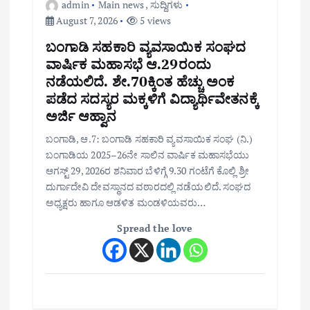
admin
Main news
,
ಸುದ್ದಿಗಳು
August 7, 2026
5 views
ಬಂಗಾಡಿ ಸಹಕಾರಿ ವ್ಯವಸಾಯಿಕ ಸಂಘದ
ವಾರ್ಷಿಕ ಮಹಾಸಭೆ ಆ.29ರಂದು
ನಡೆಯಲಿದೆ. ಶೇ.70ಕ್ಕಿಂತ ಹೆಚ್ಚು ಅಂಕ
ಪಡೆದ ಸದಸ್ಯರ ಮಕ್ಕಳಿಗೆ ವಿದ್ಯಾರ್ಥಿವೇತನಕ್ಕೆ
ಅರ್ಜಿ ಆಹ್ವಾನ
ಬಂಗಾಡಿ, ಆ.7: ಬಂಗಾಡಿ ಸಹಕಾರಿ ವ್ಯವಸಾಯಿಕ ಸಂಘ (ನಿ.)
ಬಂಗಾಡಿಯ 2025–26ನೇ ಸಾಲಿನ ವಾರ್ಷಿಕ ಮಹಾಸಭೆಯು
ಆಗಸ್ಟ್ 29, 2026ರ ಶನಿವಾರ ಬೆಳಿಗ್ಗೆ 9.30 ಗಂಟೆಗೆ ಕೊಲ್ಲಿ ಶ್ರೀ
ದುರ್ಗಾದೇವಿ ದೇವಸ್ಥಾನದ ವಠಾರದಲ್ಲಿ ನಡೆಯಲಿದೆ. ಸಂಘದ
ಅಧ್ಯಕ್ಷರು ಹಾಗೂ ಆಡಳಿತ ಮಂಡಳಿಯವರು…
Spread the love