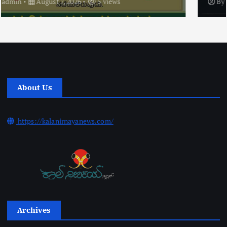
By
admin
August 6, 2026
11 views
About Us
https://kalanirnayanews.com/
Archives