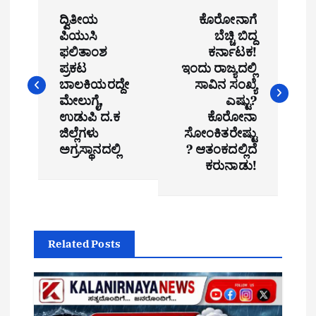
P
ದ್ವಿತೀಯ
ಕೊರೋನಾಗೆ
o
ಪಿಯುಸಿ
ಬೆಚ್ಚಿ ಬಿದ್ದ
ಫಲಿತಾಂಶ
ಕರ್ನಾಟಕ!
s
ಪ್ರಕಟ
ಇಂದು ರಾಜ್ಯದಲ್ಲಿ
t
ಬಾಲಕಿಯರದ್ದೇ
ಸಾವಿನ ಸಂಖ್ಯೆ
ಮೇಲುಗೈ,
ಎಷ್ಟು?
n
ಉಡುಪಿ ದ.ಕ
ಕೊರೋನಾ
ಜಿಲ್ಲೆಗಳು
ಸೋಂಕಿತರೇಷ್ಟು
a
ಅಗ್ರಸ್ಥಾನದಲ್ಲಿ
? ಆತಂಕದಲ್ಲಿದೆ
ಕರುನಾಡು!
v
i
g
Related Posts
a
t
i