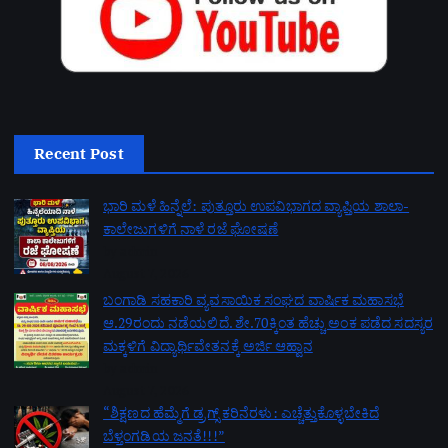
Recent Post
ಭಾರಿ ಮಳೆ ಹಿನ್ನೆಲೆ: ಪುತ್ತೂರು ಉಪವಿಭಾಗದ ವ್ಯಾಪ್ತಿಯ ಶಾಲಾ-
ಕಾಲೇಜುಗಳಿಗೆ ನಾಳೆ ರಜೆ ಘೋಷಣೆ
by admin
August 7, 2026
ಬಂಗಾಡಿ ಸಹಕಾರಿ ವ್ಯವಸಾಯಿಕ ಸಂಘದ ವಾರ್ಷಿಕ ಮಹಾಸಭೆ
ಆ.29ರಂದು ನಡೆಯಲಿದೆ. ಶೇ.70ಕ್ಕಿಂತ ಹೆಚ್ಚು ಅಂಕ ಪಡೆದ ಸದಸ್ಯರ
ಮಕ್ಕಳಿಗೆ ವಿದ್ಯಾರ್ಥಿವೇತನಕ್ಕೆ ಅರ್ಜಿ ಆಹ್ವಾನ
by admin
August 7, 2026
“ಶಿಕ್ಷಣದ ಹೆಮ್ಮೆಗೆ ಡ್ರಗ್ಸ್ ಕರಿನೆರಳು: ಎಚ್ಚೆತ್ತುಕೊಳ್ಳಬೇಕಿದೆ
ಬೆಳ್ತಂಗಡಿಯ ಜನತೆ!!!”