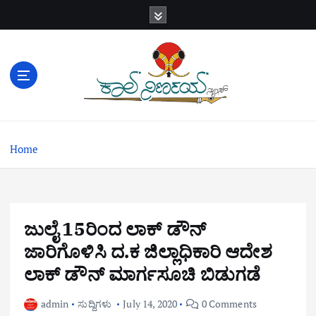
S
k
i
p
t
o
c
o
n
Home
t
e
n
t
ಜುಲೈ 15ರಿಂದ ಲಾಕ್ ಡೌನ್
ಜಾರಿಗೊಳಿಸಿ ದ.ಕ ಜಿಲ್ಲಾಧಿಕಾರಿ ಆದೇಶ
ಲಾಕ್ ಡೌನ್ ಮಾರ್ಗಸೂಚಿ ಬಿಡುಗಡೆ
admin
ಸುದ್ದಿಗಳು
July 14, 2020
0 Comments