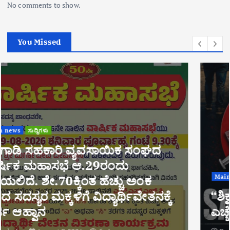
No comments to show.
You Missed
Main news
ಅಂಕಣ
ಅಪರಾಧ ಸುದ್ದಿಗಳು
ಸಂಪಾದಕೀಯ
ಸುದ್ದಿಗಳು
“ಶಿಕ್ಷಣದ ಹೆಮ್ಮೆಗೆ ಡ್ರಗ್ಸ್ ಕರಿನೆರಳು:
ಎಚ್ಚೆತ್ತುಕೊಳ್ಳಬೇಕಿದೆ ಬೆಳ್ತಂಗಡಿಯ ಜನತೆ!!!”