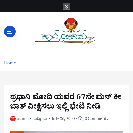
S
k
i
p
t
o
c
o
n
Home
t
e
n
t
ಪ್ರಧಾನಿ ಮೋದಿ ಯವರ 67ನೇ ಮನ್ ಕೀ
ಬಾತ್ ವೀಕ್ಷಿಸಲು ಇಲ್ಲಿ ಭೇಟಿ ನೀಡಿ
admin
ಸುದ್ದಿಗಳು
July 26, 2020
0 Comments