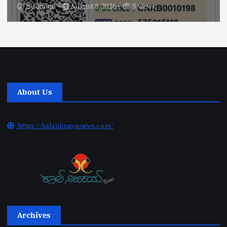
By
admin
August 8, 2026
8 views
About Us
https://kalanirnayanews.com/
Archives