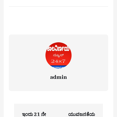
admin
P
ಇಂದು 21 ನೇ
ಯುವಜನತೆಯ