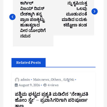
o
ಕಾರ್ಗಿಲ್
ನ್ನು ಕೃಷಿಯತ್ತ
ವಿಜಯ್ ದಿವಸ್
ಒಲವು
s
ದೇಶಕ್ಕಾಗಿ ತನ್ನ
ಮೂಡುವಂತೆ
t
ಪ್ರಾಣ ಪಣಕ್ಕಿಟ್ಟು
ಮಾಡಿದ ಬದುಕು
ಹುತಾತ್ಮರಾದ
ಕಟ್ಟೋಣ ತಂಡ
n
ವೀರ ಯೋಧರಿಗೆ
ನಮನ
a
v
i
Related Posts
g
a
admin
Main news
,
Others
,
ಸುದ್ದಿಗಳು
August 9, 2026
4 views
t
ಪಶ್ಚಿಮ ಘಟ್ಟದ ಪ್ರಕೃತಿ ಮಡಿಲಿನ ‘ನೇತ್ರಾವತಿ
i
ಹೋಂ ಸ್ಟೇ’ – ಪ್ರವಾಸಿಗರಿಗಾಗಿ ಪರಿಪೂರ್ಣ
o
ತಾಣ