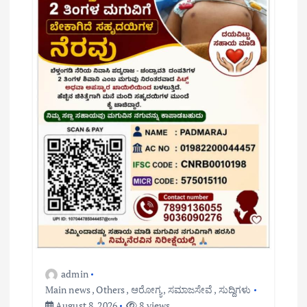
admin
Main news
,
Others
,
ಆರೋಗ್ಯ
,
ಸಮಾಜಸೇವೆ
,
ಸುದ್ದಿಗಳು
August 8, 2026
8 views