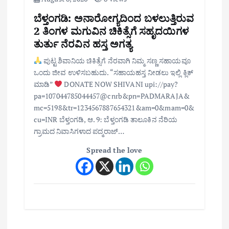
ಬೆಳ್ತಂಗಡಿ: ಅನಾರೋಗ್ಯದಿಂದ ಬಳಲುತ್ತಿರುವ
2 ತಿಂಗಳ ಮಗುವಿನ ಚಿಕಿತ್ಸೆಗೆ ಸಹೃದಯಿಗಳ
ತುರ್ತು ನೆರವಿನ ಹಸ್ತ ಅಗತ್ಯ
ಪುಟ್ಟ ಶಿವಾನಿಯ ಚಿಕಿತ್ಸೆಗೆ ನೆರವಾಗಿ ನಿಮ್ಮ ಸಣ್ಣ ಸಹಾಯವೂ
ಒಂದು ಜೀವ ಉಳಿಸಬಹುದು. “ಸಹಾಯಹಸ್ತ ನೀಡಲು ಇಲ್ಲಿ ಕ್ಲಿಕ್
ಮಾಡಿ”
DONATE NOW SHIVANI upi://pay?
pa=107044785044457@cnrb&pn=PADMARAJA&
mc=5198&tr=1234567887654321&am=0&mam=0&
cu=INR ಬೆಳ್ತಂಗಡಿ, ಆ. 9: ಬೆಳ್ತಂಗಡಿ ತಾಲೂಕಿನ ನೆರಿಯ
ಗ್ರಾಮದ ನಿವಾಸಿಗಳಾದ ಪದ್ಮರಾಜ್…
Spread the love