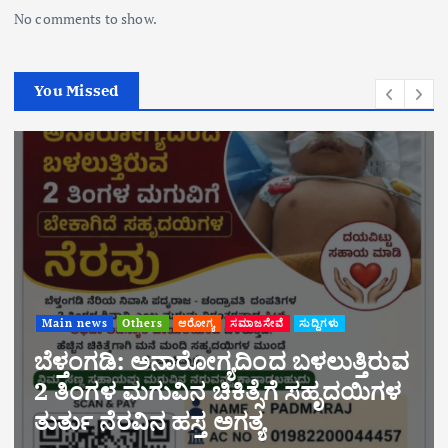
No comments to show.
You Missed
Main news
Others
ಆರೋಗ್ಯ
ಸಮಾಜಸೇವೆ
ಸುದ್ದಿಗಳು
ಬೆಳ್ತಂಗಡಿ: ಅನಾರೋಗ್ಯದಿಂದ ಬಳಲುತ್ತಿರುವ
2 ತಿಂಗಳ ಮಗುವಿನ ಚಿಕಿತ್ಸೆಗೆ ಸಹೃದಯಿಗಳ
ತುರ್ತು ನೆರವಿನ ಹಸ್ತ ಅಗತ್ಯ