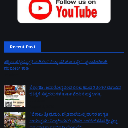
Recent Post
ಪಶ್ಚಿಮ ಘಟ್ಟದ ಪ್ರಕೃತಿ ಮಡಿಲಿನ ‘ನೇತ್ರಾವತಿ ಹೋಂ ಸ್ಟೇ’ – ಪ್ರವಾಸಿಗರಿಗಾಗಿ
ಪರಿಪೂರ್ಣ ತಾಣ
by admin
August 9, 2026
ಬೆಳ್ತಂಗಡಿ: ಅನಾರೋಗ್ಯದಿಂದ ಬಳಲುತ್ತಿರುವ 2 ತಿಂಗಳ ಮಗುವಿನ
ಚಿಕಿತ್ಸೆಗೆ ಸಹೃದಯಿಗಳ ತುರ್ತು ನೆರವಿನ ಹಸ್ತ ಅಗತ್ಯ
by admin
August 8, 2026
“ಬೆಳಾಲು ಶ್ರೀ ಧ.ಮಂ. ಪ್ರೌಢಶಾಲೆಯಲ್ಲಿ ಪರಿಸರ ಜಾಗೃತಿ
ಕಾರ್ಯಕ್ರಮ: ವಿದ್ಯಾರ್ಥಿಗಳಲ್ಲಿ ಪರಿಸರ ಕಾಳಜಿ ಬೆಳೆಸಿದ ಶ್ರೀ ಕ್ಷೇತ್ರ
ಧರ್ಮಸ್ಥಳ ಗ್ರಾಮಾಭಿವೃದ್ಧಿ ಯೋಜನೆ”