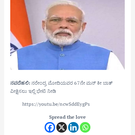
ನವದೆಹಲಿ:
ನರೇಂದ್ರ ಮೋದಿಯವರ 67ನೇ ಮನ್ ಕೀ ಬಾತ್
ವೀಕ್ಷಿಸಲು ಇಲ್ಲಿ ಭೇಟಿ ನೀಡಿ
https://youtu.be/ncwSddEygPs
Spread the love