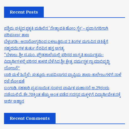
Recent Posts
ಪಶ್ಚಿಮ ಘಟ್ಟದ ಪ್ರಕೃತಿ ಮಡಿಲಿನ ‘ನೇತ್ರಾವತಿ ಹೋಂ ಸ್ಟೇ’ – ಪ್ರವಾಸಿಗರಿಗಾಗಿ
ಪರಿಪೂರ್ಣ ತಾಣ
ಬೆಳ್ತಂಗಡಿ: ಅನಾರೋಗ್ಯದಿಂದ ಬಳಲುತ್ತಿರುವ 2 ತಿಂಗಳ ಮಗುವಿನ ಚಿಕಿತ್ಸೆಗೆ
ಸಹೃದಯಿಗಳ ತುರ್ತು ನೆರವಿನ ಹಸ್ತ ಅಗತ್ಯ
“ಬೆಳಾಲು ಶ್ರೀ ಧ.ಮಂ. ಪ್ರೌಢಶಾಲೆಯಲ್ಲಿ ಪರಿಸರ ಜಾಗೃತಿ ಕಾರ್ಯಕ್ರಮ:
ವಿದ್ಯಾರ್ಥಿಗಳಲ್ಲಿ ಪರಿಸರ ಕಾಳಜಿ ಬೆಳೆಸಿದ ಶ್ರೀ ಕ್ಷೇತ್ರ ಧರ್ಮಸ್ಥಳ ಗ್ರಾಮಾಭಿವೃದ್ಧಿ
ಯೋಜನೆ”
ಭಾರಿ ಮಳೆ ಹಿನ್ನೆಲೆ: ಪುತ್ತೂರು ಉಪವಿಭಾಗದ ವ್ಯಾಪ್ತಿಯ ಶಾಲಾ-ಕಾಲೇಜುಗಳಿಗೆ ನಾಳೆ
ರಜೆ ಘೋಷಣೆ
ಬಂಗಾಡಿ ಸಹಕಾರಿ ವ್ಯವಸಾಯಿಕ ಸಂಘದ ವಾರ್ಷಿಕ ಮಹಾಸಭೆ ಆ.29ರಂದು
ನಡೆಯಲಿದೆ. ಶೇ.70ಕ್ಕಿಂತ ಹೆಚ್ಚು ಅಂಕ ಪಡೆದ ಸದಸ್ಯರ ಮಕ್ಕಳಿಗೆ ವಿದ್ಯಾರ್ಥಿವೇತನಕ್ಕೆ
ಅರ್ಜಿ ಆಹ್ವಾನ
Recent Comments