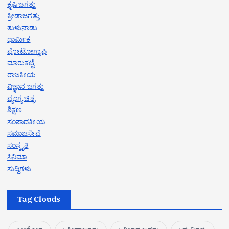
ಕೃಷಿ ಜಗತ್ತು
ಕ್ರೀಡಾಜಗತ್ತು
ತುಳುನಾಡು
ಧಾರ್ಮಿಕ
ಪೋಟೋಗ್ರಾಫಿ
ಮಾರುಕಟ್ಟೆ
ರಾಜಕೀಯ
ವಿಜ್ಞಾನ ಜಗತ್ತು
ವ್ಯಂಗ್ಯ ಚಿತ್ರ
ಶಿಕ್ಷಣ
ಸಂಪಾದಕೀಯ
ಸಮಾಜಸೇವೆ
ಸಂಸ್ಕೃತಿ
ಸಿನಿಮಾ
ಸುದ್ದಿಗಳು
Tag Clouds