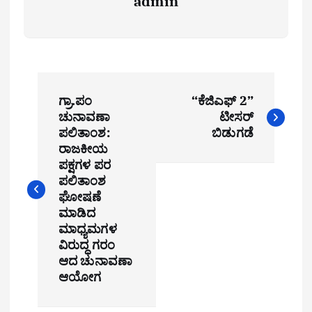
admin
P
ಗ್ರಾ.ಪಂ
“ಕೆಜಿಎಫ್ 2”
o
ಚುನಾವಣಾ
ಟೀಸರ್
ಪಲಿತಾಂಶ:
ಬಿಡುಗಡೆ
s
ರಾಜಕೀಯ
t
ಪಕ್ಷಗಳ ಪರ
ಪಲಿತಾಂಶ
n
ಘೋಷಣೆ
ಮಾಡಿದ
a
ಮಾಧ್ಯಮಗಳ
ವಿರುದ್ಧ ಗರಂ
v
ಆದ ಚುನಾವಣಾ
i
ಆಯೋಗ
g