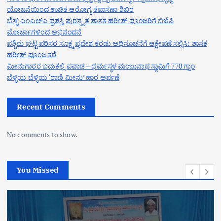
ಯೋಜನೆಯಿಂದ ಉಚಿತ ಆರೋಗ್ಯ ತಪಾಸಣಾ ಶಿಬಿರ
ಬೆಸ್ಟ್ ಎಂಎಲ್ಎ ಪ್ರಶಸ್ತಿ ಪುರಸ್ಕೃತ ಶಾಸಕ ಹರೀಶ್ ಪೂಂಜರಿಗೆ ಬಿಜೆಪಿ
ಮೋರ್ಚಾಗಳಿಂದ ಅಭಿನಂದನೆ
ಪಶ್ಚಿಮ ಘಟ್ಟ ಪರಿಸರ ಸೂಕ್ಷ್ಮ ಪ್ರದೇಶ ಕರಡು ಅಧಿಸೂಚನೆಗೆ ಆಕ್ಷೇಪಣೆ ಸಲ್ಲಿಸಿ: ಶಾಸಕ
ಹರೀಶ್ ಪೂಂಜ ಕರೆ
ಮೀನುಗಾರರ ಬದುಕಲ್ಲಿ ಪವಾಡ – ಧರ್ಮಸ್ಥಳ ಮಂಜುನಾಥ ಸ್ವಾಮಿಗೆ 770 ಗ್ರಾಂ
ಬೆಳ್ಳಿಯ ಬೆಳ್ಳಿಯ ‘ರಾಣಿ ಮೀನು’ ಹಾರ ಅರ್ಪಣೆ
Recent Comments
No comments to show.
You Missed