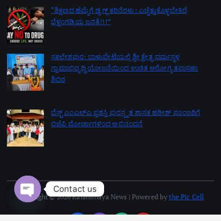
“ಶಿಕ್ಷಣದ ಹೆಮ್ಮೆಗೆ ಡ್ರಗ್ಸ್ ಕರಿನೆರಳು: ಎಚ್ಚೆತ್ತುಕೊಳ್ಳಬೇಕಿದೆ
ಬೆಳ್ತಂಗಡಿಯ ಜನತೆ!!!”
by admin
August 6, 2026
ಸಕಲೇಶಪುರ: ಬಾಳುಪೇಟೆಯಲ್ಲಿ ಶ್ರೀ ಕ್ಷೇತ್ರ ಧರ್ಮಸ್ಥಳ
ಗ್ರಾಮಾಭಿವೃದ್ಧಿ ಯೋಜನೆಯಿಂದ ಉಚಿತ ಆರೋಗ್ಯ ತಪಾಸಣಾ
ಶಿಬಿರ
by admin
August 6, 2026
ಬೆಸ್ಟ್ ಎಂಎಲ್ಎ ಪ್ರಶಸ್ತಿ ಪುರಸ್ಕೃತ ಶಾಸಕ ಹರೀಶ್ ಪೂಂಜರಿಗೆ
ಬಿಜೆಪಿ ಮೋರ್ಚಾಗಳಿಂದ ಅಭಿನಂದನೆ
by admin
August 6, 2026
Contact us
Copyright © 2026 Kalanirnaya News | Powered by
the Pic Cell
Open chaty