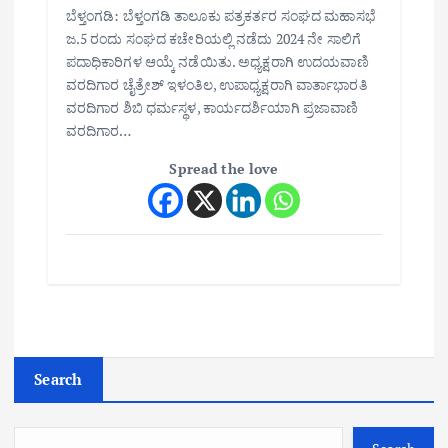
ಬೆಳ್ತಂಗಡಿ: ಬೆಳ್ತಂಗಡಿ ತಾಲೂಕು ಪತ್ರಕರ್ತರ ಸಂಘದ ಮಹಾಸಭೆ
ಜ.5 ರಂದು ಸಂಘದ ಕಚೇರಿಯಲ್ಲಿ ನಡೆದು 2024 ನೇ ಸಾಲಿಗೆ
ಪದಾಧಿಕಾರಿಗಳ ಆಯ್ಕೆ ನಡೆಯಿತು. ಅಧ್ಯಕ್ಷರಾಗಿ ಉದಯವಾಣಿ
ವರದಿಗಾರ ಚೈತ್ರೇಶ್ ಇಳಂತಿಲ, ಉಪಾಧ್ಯಕ್ಷರಾಗಿ ವಾರ್ತಾಭಾರತಿ
ವರದಿಗಾರ ಶಿಬಿ ಧರ್ಮಸ್ಥಳ, ಕಾರ್ಯದರ್ಶಿಯಾಗಿ ಪ್ರಜಾವಾಣಿ
ವರದಿಗಾರ…
Spread the love
Search