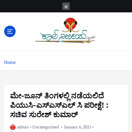
S
k
i
p
t
o
c
o
n
Home
t
e
n
t
ಮೇ-ಜೂನ್ ತಿಂಗಳಲ್ಲಿ ನಡೆಯಲಿದೆ
ಪಿಯುಸಿ-ಎಸ್ಎಸ್ಎಲ್ ಸಿ ಪರೀಕ್ಷೆ! :
ಸಚಿವ ಸುರೇಶ್ ಕುಮಾರ್
admin
Uncategorised
January 6, 2021