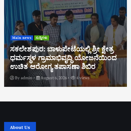
Main news
ಸುದ್ದಿಗಳು
ಸಕಲೇಶಪುರ: ಬಾಳುಪೇಟೆಯಲ್ಲಿ ಶ್ರೀ ಕ್ಷೇತ್ರ
ಧರ್ಮಸ್ಥಳ ಗ್ರಾಮಾಭಿವೃದ್ಧಿ ಯೋಜನೆಯಿಂದ
ಉಚಿತ ಆರೋಗ್ಯ ತಪಾಸಣಾ ಶಿಬಿರ
By
admin
August 6, 2026
4 views
About Us