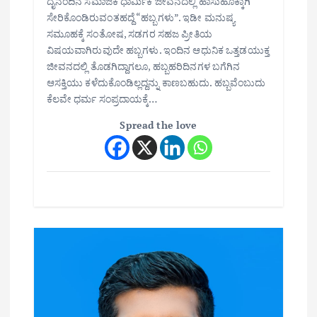
ದೈನಂದಿನ ಸಮಾಜಿಕ ಧಾರ್ಮಿಕ ಜೀವನದಲ್ಲಿ ಹಾಸುಹೊಕ್ಕಾಗಿ
ಸೇರಿಕೊಂಡಿರುವಂತಹದ್ದೆ “ಹಬ್ಬಗಳು”. ಇಡೀ ಮನುಷ್ಯ
ಸಮೂಹಕ್ಕೆ ಸಂತೋಷ, ಸಡಗರ ಸಹಜ ಪ್ರೀತಿಯ
ವಿಷಯವಾಗಿರುವುದೇ ಹಬ್ಬಗಳು. ಇಂದಿನ ಆಧುನಿಕ ಒತ್ತಡಯುಕ್ತ
ಜೀವನದಲ್ಲಿ ತೊಡಗಿದ್ದಾಗಲೂ, ಹಬ್ಬಹರಿದಿನಗಳ ಬಗೆಗಿನ
ಆಸಕ್ತಿಯು ಕಳೆದುಕೊಂಡಿಲ್ಲದ್ದನ್ನು ಕಾಣಬಹುದು. ಹಬ್ಬವೆಂಬುದು
ಕೆಲವೇ ಧರ್ಮ ಸಂಪ್ರದಾಯಕ್ಕೆ…
Spread the love