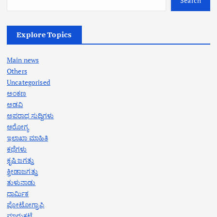
Search
Explore Topics
Main news
Others
Uncategorised
ಅಂಕಣ
ಅಡವಿ
ಅಪರಾಧ ಸುದ್ದಿಗಳು
ಆರೋಗ್ಯ
ಇಲಾಖಾ ಮಾಹಿತಿ
ಕಥೆಗಳು
ಕೃಷಿ ಜಗತ್ತು
ಕ್ರೀಡಾಜಗತ್ತು
ತುಳುನಾಡು
ಧಾರ್ಮಿಕ
ಪೋಟೋಗ್ರಾಫಿ
ಮಾರುಕಟ್ಟೆ