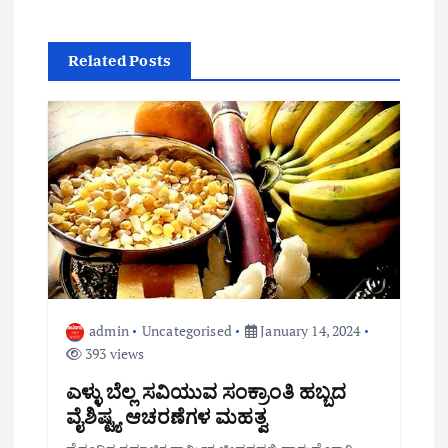
a
Related Posts
t
i
o
n
admin
Uncategorised
January 14, 2024
393 views
ಎಳ್ಳು ಬೆಲ್ಲ ಸವಿಯುವ ಸಂಕ್ರಾಂತಿ ಹಬ್ಬದ
ವೈಶಿಷ್ಟ್ಯ ಆಚರಣೆಗಳ ಮಹತ್ವ