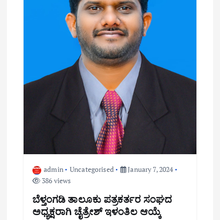
admin
Uncategorised
January 7, 2024
386 views
ಬೆಳ್ತಂಗಡಿ ತಾಲೂಕು ಪತ್ರಕರ್ತರ ಸಂಘದ
ಅಧ್ಯಕ್ಷರಾಗಿ ಚೈತ್ರೇಶ್ ಇಳಂತಿಲ ಆಯ್ಕೆ