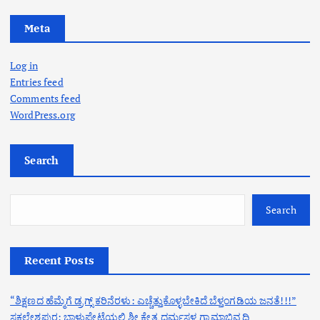
Meta
Log in
Entries feed
Comments feed
WordPress.org
Search
Search
Recent Posts
“ಶಿಕ್ಷಣದ ಹೆಮ್ಮೆಗೆ ಡ್ರಗ್ಸ್ ಕರಿನೆರಳು: ಎಚ್ಚೆತ್ತುಕೊಳ್ಳಬೇಕಿದೆ ಬೆಳ್ತಂಗಡಿಯ ಜನತೆ!!!”
ಸಕಲೇಶಪುರ: ಬಾಳುಪೇಟೆಯಲ್ಲಿ ಶ್ರೀ ಕ್ಷೇತ್ರ ಧರ್ಮಸ್ಥಳ ಗ್ರಾಮಾಭಿವೃದ್ಧಿ