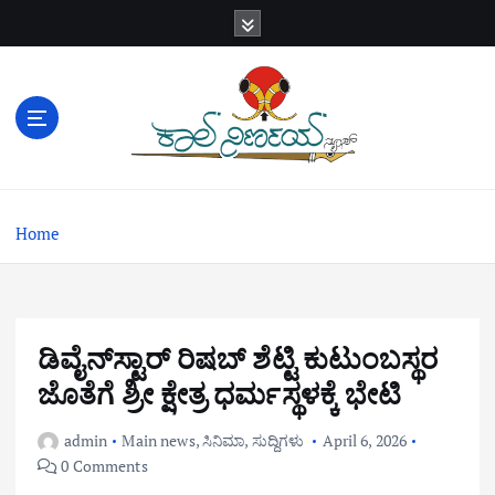
S
k
i
p
t
o
c
o
n
Home
t
e
n
t
ಡಿವೈನ್‌ಸ್ಟಾರ್ ರಿಷಬ್ ಶೆಟ್ಟಿ ಕುಟುಂಬಸ್ಥರ
ಜೊತೆಗೆ ಶ್ರೀ ಕ್ಷೇತ್ರ ಧರ್ಮಸ್ಥಳಕ್ಕೆ ಭೇಟಿ
admin
Main news
,
ಸಿನಿಮಾ
,
ಸುದ್ದಿಗಳು
April 6, 2026
0 Comments