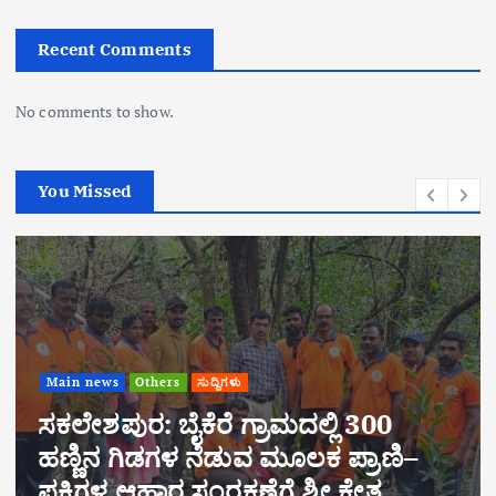
Recent Comments
No comments to show.
You Missed
ದಿಗಳು
ೆ ಗ್ರಾಮದಲ್ಲಿ 300
ೆಡುವ ಮೂಲಕ ಪ್ರಾಣಿ–
Main news
Others
ಸುದ್ದ
ಷಣೆಗೆ ಶ್ರೀ ಕ್ಷೇತ್ರ
ಕಾಡಾನೆ ದಾಳಿಯಲ್ಲಿ