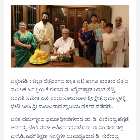
ಬೆಳ್ತಂಗಡಿ : ಕನ್ನಡ ಚಿತ್ರರಂಗದ ಖ್ಯಾತ ನಟ ಹಾಗೂ ಕಾಂತಾರ ಚಿತ್ರದ
ಮೂಲಕ ಜನಪ್ರಿಯತೆ ಗಳಿಸಿರುವ ಡಿವೈನ್‌ಸ್ಟಾರ್ ರಿಷಬ್ ಶೆಟ್ಟಿ,
ದಂಪತಿ ಸಮೇತ ಏ.6 ರಂದು ಸೋಮವಾರ ಶ್ರೀ ಕ್ಷೇತ್ರ ಧರ್ಮಸ್ಥಳಕ್ಕೆ
ಭೇಟಿ ನೀಡಿ ಶ್ರೀ ಮಂಜುನಾಥ ಸ್ವಾಮಿಯ ದರ್ಶನ ಪಡೆದರು.
ಬಳಿಕ ಧರ್ಮಸ್ಥಳದ ಧರ್ಮಾಧಿಕಾರಿಗಳಾದ ಡಾ. ಡಿ. ವೀರೇಂದ್ರ ಹೆಗ್ಗಡೆ
ಅವರನ್ನು ಭೇಟಿ ಮಾಡಿ ಆಶೀರ್ವಾದ ಪಡೆದರು. ಈ ಸಂದರ್ಭದಲ್ಲಿ
ಎಸ್.ಡಿ.ಎಮ್ ಶಿಕ್ಷಣ ಸಂಸ್ಥೆಗಳ ಉಪಾಧ್ಯಕ್ಷರಾದ ಡಿ. ಸುರೇಂದ್ರ