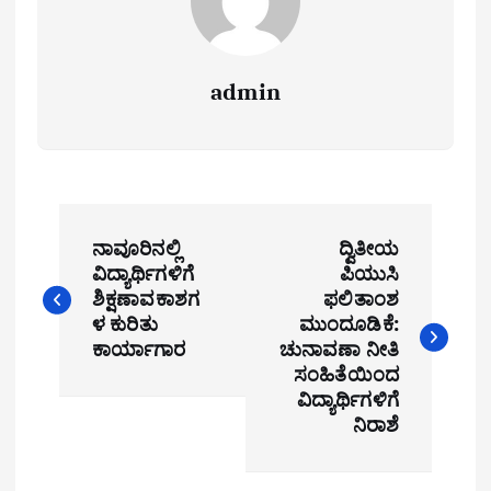
admin
P
ನಾವೂರಿನಲ್ಲಿ
ದ್ವಿತೀಯ
o
ವಿದ್ಯಾರ್ಥಿಗಳಿಗೆ
ಪಿಯುಸಿ
ಶಿಕ್ಷಣಾವಕಾಶಗ
ಫಲಿತಾಂಶ
s
ಳ ಕುರಿತು
ಮುಂದೂಡಿಕೆ:
t
ಕಾರ್ಯಾಗಾರ
ಚುನಾವಣಾ ನೀತಿ
ಸಂಹಿತೆಯಿಂದ
n
ವಿದ್ಯಾರ್ಥಿಗಳಿಗೆ
ನಿರಾಶೆ
a
v