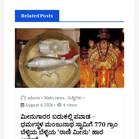
i
Related Posts
g
a
t
i
o
n
admin
Main news
,
ಸುದ್ದಿಗಳು
August 4, 2026
4 views
ಮೀನುಗಾರರ ಬದುಕಲ್ಲಿ ಪವಾಡ –
ಧರ್ಮಸ್ಥಳ ಮಂಜುನಾಥ ಸ್ವಾಮಿಗೆ 770 ಗ್ರಾಂ
ಬೆಳ್ಳಿಯ ಬೆಳ್ಳಿಯ ‘ರಾಣಿ ಮೀನು’ ಹಾರ