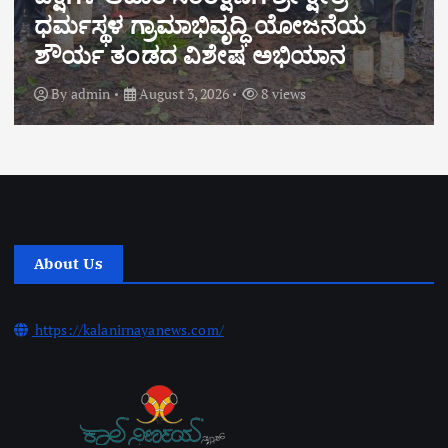
ಾಭಿವೃದ್ಧಿ ಯೋಜನೆಯ
ಗೌಡರ ಕುಟುಂಬಕ್ಕ
ಿಶೇಷ ಅಭಿಯಾನ
ಸಾಂತ್ವನ – ರೂ.20 ಲ
 2026
8 views
By
admin
August 2,
About Us
https://kalanirnayanews.com/