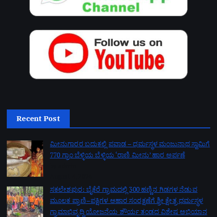
Recent Post
ಮೀನುಗಾರರ ಬದುಕಲ್ಲಿ ಪವಾಡ – ಧರ್ಮಸ್ಥಳ ಮಂಜುನಾಥ ಸ್ವಾಮಿಗೆ
770 ಗ್ರಾಂ ಬೆಳ್ಳಿಯ ಬೆಳ್ಳಿಯ ‘ರಾಣಿ ಮೀನು’ ಹಾರ ಅರ್ಪಣೆ
by admin
August 4, 2026
ಸಕಲೇಶಪುರ: ಬೈಕೆರೆ ಗ್ರಾಮದಲ್ಲಿ 300 ಹಣ್ಣಿನ ಗಿಡಗಳ ನೆಡುವ
ಮೂಲಕ ಪ್ರಾಣಿ–ಪಕ್ಷಿಗಳ ಆಹಾರ ಸಂರಕ್ಷಣೆಗೆ ಶ್ರೀ ಕ್ಷೇತ್ರ ಧರ್ಮಸ್ಥಳ
ಗ್ರಾಮಾಭಿವೃದ್ಧಿ ಯೋಜನೆಯ ಶೌರ್ಯ ತಂಡದ ವಿಶೇಷ ಅಭಿಯಾನ