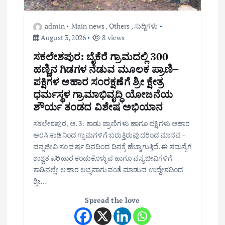
admin
Main news
,
Others
,
ಸುದ್ದಿಗಳು
August 3, 2026
8 views
ಸಕಲೇಶಪುರ: ಬೈಕೆರೆ ಗ್ರಾಮದಲ್ಲಿ 300
ಹಣ್ಣಿನ ಗಿಡಗಳ ನೆಡುವ ಮೂಲಕ ಪ್ರಾಣಿ–
ಪಕ್ಷಿಗಳ ಆಹಾರ ಸಂರಕ್ಷಣೆಗೆ ಶ್ರೀ ಕ್ಷೇತ್ರ
ಧರ್ಮಸ್ಥಳ ಗ್ರಾಮಾಭಿವೃದ್ಧಿ ಯೋಜನೆಯ
ಶೌರ್ಯ ತಂಡದ ವಿಶೇಷ ಅಭಿಯಾನ
ಸಕಲೇಶಪುರ, ಆ. 3: ಕಾಡು ಪ್ರಾಣಿಗಳು ಹಾಗೂ ಪಕ್ಷಿಗಳು ಆಹಾರ
ಅರಸಿ ಕಾಡಿನಿಂದ ಗ್ರಾಮಗಳಿಗೆ ಬರುತ್ತಿರುವುದರಿಂದ ಮಾನವ–
ವನ್ಯಜೀವಿ ಸಂಘರ್ಷ ದಿನದಿಂದ ದಿನಕ್ಕೆ ಹೆಚ್ಚಾಗುತ್ತಿದೆ. ಈ ಸಮಸ್ಯೆಗೆ
ಶಾಶ್ವತ ಪರಿಹಾರ ಕಂಡುಕೊಳ್ಳುವ ಹಾಗೂ ವನ್ಯಜೀವಿಗಳಿಗೆ
ಕಾಡಿನಲ್ಲೇ ಆಹಾರ ಲಭ್ಯವಾಗುವಂತೆ ಮಾಡುವ ಉದ್ದೇಶದಿಂದ
ಶ್ರೀ…
Spread the love