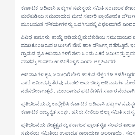
ಕರ್ನಾಟಕ ಆದಿವಾಸಿ ಹಕ್ಕುಗಳ ಸಮನ್ವಯ ಸಮಿತಿ ಸಂಚಾಲಕ ಶೇಖ
ಮಲೆಕುಡಿಯ ಸಮುದಾಯದ ಮೇಲೆ ಸರ್ಕಾರಿ ಪ್ರಾಯೋಜಿತ ದೌರ್ಜನ್ಯ ನಡೆಯು
ಮೂಲಭೂತ ಸೌಕರ್ಯಗಳನ್ನು ಒದಗಿಸುವಲ್ಲಿ ವಿಫಲವಾಗಿದೆ ಎಂದರ
ವಿವಿಧ ಕಾನೂನು, ಕಾಯ್ದೆ ಅಡಿಯಲ್ಲಿ ಮಲೆಕುಡಿಯ ಸಮುದಾಯದ ಮೇಲ
ಮಾಡಿಕೊಂಡಿರುವ ಜಮೀನಿಗೆ ಬೇಲಿ ಹಾಕಿ ದೌರ್ಜನ್ಯ ನಡೆಸುತ್ತಿದೆ. ಇ
ಗ್ರಾಮದ ಪ್ರತಿ ಆದಿವಾಸಿಗಳಿಗೆ ತಲಾ ಒಂದು ಎಕರೆ ಜಮೀನನ್ನು ಪ
ಮಾತನ್ನು ಶಾಸಕರು ಉಳಿಸಿಕೊಳ್ಳಲಿ ಎಂದು ಆಗ್ರಹಿಸಿದರು.
ಆದಿವಾಸಿಗಳ ಕೃಷಿ ಜಮೀನಿಗೆ ಬೇಲಿ ಹಾಕುವ ಬೆಳ್ತಂಗಡಿ ತಹಶಿಲ್ದ
ಎಕರೆ ಜಮೀನನ್ನು ತೆರವು ಮಾಡಲಿ ಅದು ಬಿಟ್ಟು ಆದಿವಾಸಿಗಳ ಮೇ
ನಡೆಸಬೇಕಾಗುತ್ತದೆ , ಮುಂದಾಗುವ ಘಟನೆಗಳಿಗೆ ಸರ್ಕಾರ ನೇರವಾ
ಪ್ರತಿಭಟನೆಯನ್ನು ಉದ್ದೇಶಿಸಿ ಕರ್ನಾಟಕ ಆದಿವಾಸಿ ಹಕ್ಕುಗಳ ಸಮನ
ಕರ್ನಾಟಕ ರಾಜ್ಯ ರೈತ ಸಂಘ , ಹಸಿರು ಸೇನೆಯ ಜಿಲ್ಲಾ ಸಮಿತಿ ಸದಸ
ಪ್ರತಿಭಟನೆಯ ನೇತೃತ್ವವನ್ನು ಕರ್ನಾಟಕ ಪ್ರಾಂತ ರೈತ ಸಂಘದ ತಾಲೂಕ
ಸಮನ್ವಯ ಸಮಿತಿಯ ಉಪಾಧ್ಯಕ್ಷ ನಾರಾಯಣ ಆಲಂಗಾಯಿ , ಸದಸ್ಯರಾದ ಶ