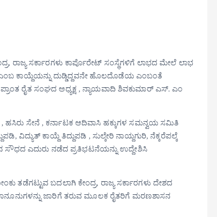
್ರ, ರಾಜ್ಯ ಸರ್ಕಾರಗಳು ಕಾರ್ಪೊರೇಟ್ ಸಂಸ್ಥೆಗಳಿಗೆ ಲಾಭದ ಮೇಲೆ ಲಾಭ
ಬ ಕಾಯ್ದೆಯನ್ನು ದುಡ್ಡಿದ್ದವನೇ ಹೊಲದೊಡೆಯ ಎಂಬಂತೆ
ಪ್ರಾಂತ ರೈತ ಸಂಘದ ಅಧ್ಯಕ್ಷ , ನ್ಯಾಯವಾದಿ ಶಿವಕುಮಾರ್ ಎಸ್. ಎಂ
, ಹಸಿರು ಸೇನೆ , ಕರ್ನಾಟಕ ಆದಿವಾಸಿ ಹಕ್ಕುಗಳ ಸಮನ್ವಯ ಸಮಿತಿ
ಿ, ವಿದ್ಯುತ್ ಕಾಯ್ದೆ ತಿದ್ದುಪಡಿ , ಸುಲ್ಕೇರಿ ನಾಯ್ದಗುರಿ, ನೆಕ್ಕರೆಪಲ್ಕೆ
ಾನ ಸೌಧದ ಎದುರು ನಡೆದ ಪ್ರತಿಭಟನೆಯನ್ನು ಉದ್ದೇಶಿಸಿ
ೋಂಕು ತಡೆಗಟ್ಟುವ ಬದಲಾಗಿ ಕೇಂದ್ರ, ರಾಜ್ಯ ಸರ್ಕಾರಗಳು ದೇಶದ
ಾಳ ಕಾನೂನುಗಳನ್ನು ಜಾರಿಗೆ ತರುವ ಮೂಲಕ ರೈತರಿಗೆ ಮರಣಶಾಸನ