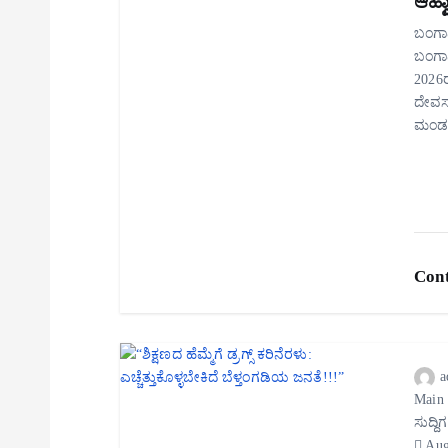
ಆಹ್ವ
o
ಬಂಗಾಡ
ಬಂಗಾ
n
2026ರ 
ದೇವಸ್
ಮಂಡ
Cont
a
Main
ಸುದ್ದಿ
Aug