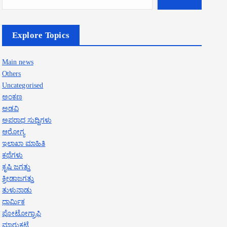
Explore Topics
Main news
Others
Uncategorised
ಅಂಕಣ
ಅಡವಿ
ಅಪರಾಧ ಸುದ್ದಿಗಳು
ಆರೋಗ್ಯ
ಇಲಾಖಾ ಮಾಹಿತಿ
ಕಥೆಗಳು
ಕೃಷಿ ಜಗತ್ತು
ಕ್ರೀಡಾಜಗತ್ತು
ತುಳುನಾಡು
ಧಾರ್ಮಿಕ
ಪೋಟೋಗ್ರಾಫಿ
ಮಾರುಕಟ್ಟೆ