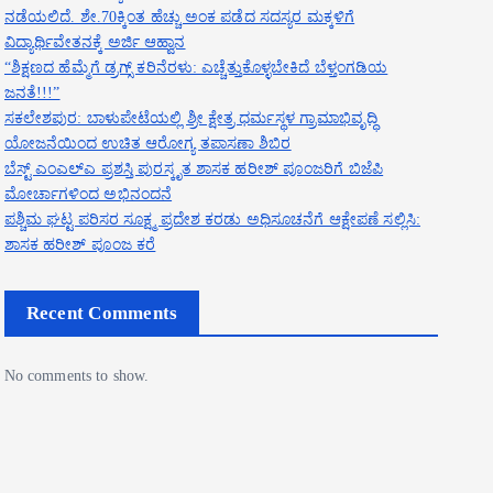
ನಡೆಯಲಿದೆ. ಶೇ.70ಕ್ಕಿಂತ ಹೆಚ್ಚು ಅಂಕ ಪಡೆದ ಸದಸ್ಯರ ಮಕ್ಕಳಿಗೆ
ವಿದ್ಯಾರ್ಥಿವೇತನಕ್ಕೆ ಅರ್ಜಿ ಆಹ್ವಾನ
“ಶಿಕ್ಷಣದ ಹೆಮ್ಮೆಗೆ ಡ್ರಗ್ಸ್ ಕರಿನೆರಳು: ಎಚ್ಚೆತ್ತುಕೊಳ್ಳಬೇಕಿದೆ ಬೆಳ್ತಂಗಡಿಯ
ಜನತೆ!!!”
ಸಕಲೇಶಪುರ: ಬಾಳುಪೇಟೆಯಲ್ಲಿ ಶ್ರೀ ಕ್ಷೇತ್ರ ಧರ್ಮಸ್ಥಳ ಗ್ರಾಮಾಭಿವೃದ್ಧಿ
ಯೋಜನೆಯಿಂದ ಉಚಿತ ಆರೋಗ್ಯ ತಪಾಸಣಾ ಶಿಬಿರ
ಬೆಸ್ಟ್ ಎಂಎಲ್ಎ ಪ್ರಶಸ್ತಿ ಪುರಸ್ಕೃತ ಶಾಸಕ ಹರೀಶ್ ಪೂಂಜರಿಗೆ ಬಿಜೆಪಿ
ಮೋರ್ಚಾಗಳಿಂದ ಅಭಿನಂದನೆ
ಪಶ್ಚಿಮ ಘಟ್ಟ ಪರಿಸರ ಸೂಕ್ಷ್ಮ ಪ್ರದೇಶ ಕರಡು ಅಧಿಸೂಚನೆಗೆ ಆಕ್ಷೇಪಣೆ ಸಲ್ಲಿಸಿ:
ಶಾಸಕ ಹರೀಶ್ ಪೂಂಜ ಕರೆ
Recent Comments
No comments to show.