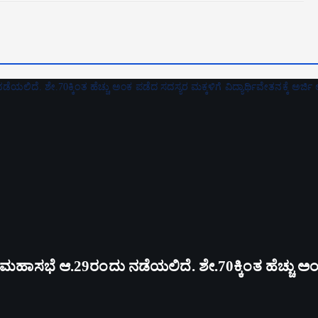
ಸಭೆ ಆ.29ರಂದು ನಡೆಯಲಿದೆ. ಶೇ.70ಕ್ಕಿಂತ ಹೆಚ್ಚು ಅಂಕ ಪಡ