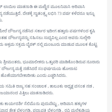
ರ್ ಲಾಯಿಲ ಮಾತನಾಡಿ ಈ ಮಣ್ಣಿನ ಮೂಲನಿವಾಸಿ ಆದಿವಾಸಿ
ತ್ತಿದೆ. ದೇಶಕ್ಕೆ ಸ್ವಾತಂತ್ರ್ಯ ಲಭಿಸಿ 73 ವರ್ಷ ಕಳೆದರೂ ಇನ್ನೂ
ು.
ೆ ದೌರ್ಜನ್ಯ ನಡೆಸಿದ ಸರ್ಕಾರ ಇದೀಗ ಹತ್ತಾರು ವರ್ಷಗಳಿಂದ ಕೃಷಿ
ಂತಹ ದೌರ್ಜನ್ಯವನ್ನು ಸಹಿಸಲು ಸಾಧ್ಯವಿಲ್ಲ ಎಂದ ಅವರು ಸುಲ್ಕೇರಿ
್ರಥಮ ಅಕ್ರಮ ಸಕ್ರಮ ಬೈಠಕ್ ನಲ್ಲಿ ಮಂಜೂರು ಮಾಡುವ ಮೂಲಕ ಕೊಟ್ಟ
ಾರರು ಶ್ರೀಮಂತರು, ಭೂಮಾಲೀಕರು ಒತ್ತುವರಿ ಮಾಡಿಕೊಂಡಿರುವ ನೂರಾರು
ಲೆ ದೌರ್ಜನ್ಯ ಮತ್ತೆ ನಡೆಸಿದರೆ ಸಂಘರ್ಷಮಯ ಹೋರಾಟ
ಗಿ ಹೊಣೆಯಾಗಬೇಕಾದೀತು ಎಂದು ಎಚ್ಚರಿಸಿದರು.
್ವಯ ಸಮಿತಿ ರಾಜ್ಯ ಸಹ ಸಂಚಾಲಕ , ತಾಲೂಕು ಅಧ್ಯಕ್ಷ ವಸಂತ ನಡ ,
್ಯ ಜಯಾನಂದ ಪಿತ್ತಿಲು ಮಾತನಾಡಿದರು.
ು ಕಾರ್ಯದರ್ಶಿ ಸೆಲಿಮೊನು ಪುದುವೆಟ್ಟು , ಆದಿವಾಸಿ ಹಕ್ಕುಗಳ
್ವೇತ ಬೆಳ್ತಂಗಡಿ, ಪದ್ಮಾವತಿ ಬೆಳ್ತಂಗಡಿ , ರವಿ ಮಲೆಕುಡಿಯ