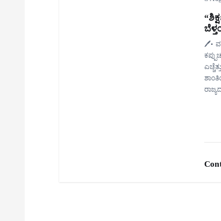
“ಶಿಕ್
ಬೆಳ್
🖊️• 
ಕಪ್ಪು
ಎಚ್ಚೆ
ಶಾಂತಿ
ರಾಜ್ಯದ
Cont