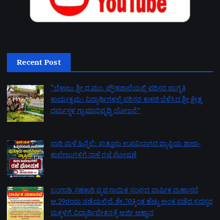
Recent Post
“ಬೆಳಾಲು ಶ್ರೀ ಧ.ಮಂ. ಪ್ರೌಢಶಾಲೆಯಲ್ಲಿ ಪರಿಸರ ಜಾಗೃತಿ
ಕಾರ್ಯಕ್ರಮ: ವಿದ್ಯಾರ್ಥಿಗಳಲ್ಲಿ ಪರಿಸರ ಕಾಳಜಿ ಬೆಳೆಸಿದ ಶ್ರೀ ಕ್ಷೇತ್ರ
ಧರ್ಮಸ್ಥಳ ಗ್ರಾಮಾಭಿವೃದ್ಧಿ ಯೋಜನೆ”
by admin
August 8, 2026
ಭಾರಿ ಮಳೆ ಹಿನ್ನೆಲೆ: ಪುತ್ತೂರು ಉಪವಿಭಾಗದ ವ್ಯಾಪ್ತಿಯ ಶಾಲಾ-
ಕಾಲೇಜುಗಳಿಗೆ ನಾಳೆ ರಜೆ ಘೋಷಣೆ
by admin
August 7, 2026
ಬಂಗಾಡಿ ಸಹಕಾರಿ ವ್ಯವಸಾಯಿಕ ಸಂಘದ ವಾರ್ಷಿಕ ಮಹಾಸಭೆ
ಆ.29ರಂದು ನಡೆಯಲಿದೆ. ಶೇ.70ಕ್ಕಿಂತ ಹೆಚ್ಚು ಅಂಕ ಪಡೆದ ಸದಸ್ಯರ
ಮಕ್ಕಳಿಗೆ ವಿದ್ಯಾರ್ಥಿವೇತನಕ್ಕೆ ಅರ್ಜಿ ಆಹ್ವಾನ