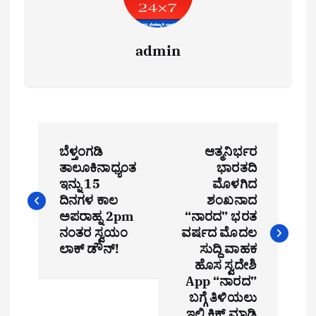
admin
P
ಬೆಳ್ತಂಗಡಿ
ಆತ್ಮನಿರ್ಭರ
o
ತಾಲೂಕಿನಾಧ್ಯಂತ
ಭಾರತದಿ
ಇನ್ನು 15
ಮೊಳಗಿದ
s
ದಿನಗಳ ಕಾಲ
ಶಂಖನಾದ
t
ಅಪರಾಹ್ನ 2pm
“ನಾರದ” ಭರತ
ನಂತರ ಸ್ವಯಂ
ವರ್ಷದ ಮೊದಲ
n
ಲಾಕ್ ಡೌನ್!
ಸುದ್ದಿ ವಾಹಕ
ಹೊಸ ಸ್ವದೇಶಿ
a
App “ನಾರದ”
ಬಗ್ಗೆ ತಿಳಿಯಲು
v
ಇಲ್ಲಿ ಕ್ಲಿಕ್ ಮಾಡಿ