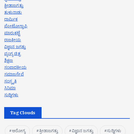
ಕ್ರೀಡಾಜಗತ್ತು
ತುಳುನಾಡು
ಧಾರ್ಮಿಕ
ಪೋಟೋಗ್ರಾಫಿ
ಮಾರುಕಟ್ಟೆ
ರಾಜಕೀಯ
ವಿಜ್ಞಾನ ಜಗತ್ತು
ವ್ಯಂಗ್ಯ ಚಿತ್ರ
ಶಿಕ್ಷಣ
ಸಂಪಾದಕೀಯ
ಸಮಾಜಸೇವೆ
ಸಂಸ್ಕೃತಿ
ಸಿನಿಮಾ
ಸುದ್ದಿಗಳು
Tag Clouds
ಆರೋಗ್ಯ
ಕ್ರೀಡಾಜಗತ್ತು
ವಿಜ್ಞಾನ ಜಗತ್ತು
ಸುದ್ದಿಗಳು