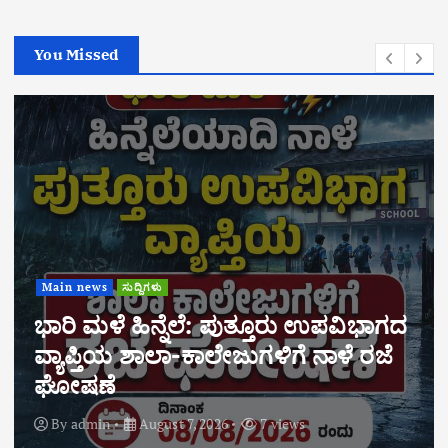
You Missed
Main news
ಸುದ್ದಿಗಳು
ಬಂಗಾಡಿ ಸಹಕಾರಿ ವ್ಯವಸಾಯಿಕ ಸಂಘದ
ವಾರ್ಷಿಕ ಮಹಾಸಭೆ ಆ.29ರಂದು
ನಡೆಯಲಿದೆ. ಶೇ.70ಕ್ಕಿಂತ ಹೆಚ್ಚು ಅಂಕ
ಪಡೆದ ಸದಸ್ಯರ ಮಕ್ಕಳಿಗೆ ವಿದ್ಯಾರ್ಥಿವೇತನಕ್ಕೆ
ಅರ್ಜಿ ಆಹ್ವಾನ
By
admin
August 7, 2026
6 views