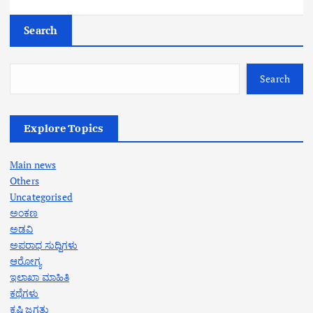
Search
Search
Explore Topics
Main news
Others
Uncategorised
ಅಂಕಣ
ಅಡವಿ
ಅಪರಾಧ ಸುದ್ದಿಗಳು
ಆರೋಗ್ಯ
ಇಲಾಖಾ ಮಾಹಿತಿ
ಕಥೆಗಳು
ಕೃಷಿ ಜಗತ್ತು